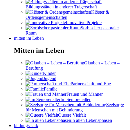
Bildungsstätten in anderer Trägerschaft
Klöster &
Ordensgemeinschaften
Innovative Projekte
Sorbischer pastoraler
Raum
mitten im Leben
Mitten im Leben
Glauben – Leben –
Berufung
Kinder
Jugend
Partnerschaft und Ehe
Familie
Frauen und Männer
Im Seniorenalter
Seelsorge
für Menschen mit Behinderung
Queere Vielfalt
In allen Lebensphasen
bildungsstark