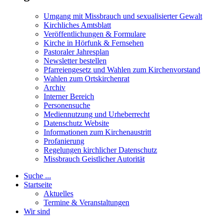
Umgang mit Missbrauch und sexualisierter Gewalt
Kirchliches Amtsblatt
Veröffentlichungen & Formulare
Kirche in Hörfunk & Fernsehen
Pastoraler Jahresplan
Newsletter bestellen
Pfarreiengesetz und Wahlen zum Kirchenvorstand
Wahlen zum Ortskirchenrat
Archiv
Interner Bereich
Personensuche
Mediennutzung und Urheberrecht
Datenschutz Website
Informationen zum Kirchenaustritt
Profanierung
Regelungen kirchlicher Datenschutz
Missbrauch Geistlicher Autorität
Suche ...
Startseite
Aktuelles
Termine & Veranstaltungen
Wir sind