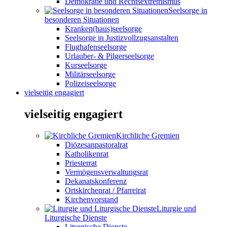
Demokratie und Rechtsextremismus
Seelsorge in
besonderen Situationen
Kranken(haus)seelsorge
Seelsorge in Justizvollzugsanstalten
Flughafenseelsorge
Urlauber- & Pilgerseelsorge
Kurseelsorge
Militärseelsorge
Polizeiseelsorge
vielseitig engagiert
vielseitig engagiert
Kirchliche Gremien
Diözesanpastoralrat
Katholikenrat
Priesterrat
Vermögensverwaltungsrat
Dekanatskonferenz
Ortskirchenrat / Pfarreirat
Kirchenvorstand
Liturgie und
Liturgische Dienste
Liturgische Dienste