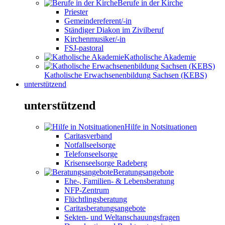
Berufe in der Kirche
Priester
Gemeindereferent/-in
Ständiger Diakon im Zivilberuf
Kirchenmusiker/-in
FSJ-pastoral
Katholische Akademie
Katholische Erwachsenenbildung Sachsen (KEBS)
unterstützend
unterstützend
Hilfe in Notsituationen
Caritasverband
Notfallseelsorge
Telefonseelsorge
Krisenseelsorge Radeberg
Beratungsangebote
Ehe-, Familien- & Lebensberatung
NFP-Zentrum
Flüchtlingsberatung
Caritasberatungsangebote
Sekten- und Weltanschauungsfragen