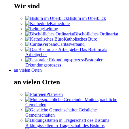
Wir sind
Bistum im Überblick
Kathedrale
Leitung
Bischöfliches Ordinariat
Katholisches Büro
Caritasverband
Das Bistum als
Arbeitgeber
Pastoraler
Erkundungsprozess
an vielen Orten
an vielen Orten
Pfarreien
Muttersprachliche
Gemeinden
Geistliche
Gemeinschaften
Bildungsstätten in Trägerschaft des Bistums