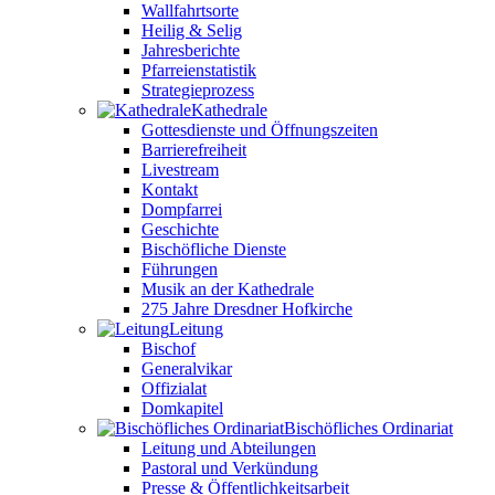
Wallfahrtsorte
Heilig & Selig
Jahresberichte
Pfarreienstatistik
Strategieprozess
Kathedrale
Gottesdienste und Öffnungszeiten
Barrierefreiheit
Livestream
Kontakt
Dompfarrei
Geschichte
Bischöfliche Dienste
Führungen
Musik an der Kathedrale
275 Jahre Dresdner Hofkirche
Leitung
Bischof
Generalvikar
Offizialat
Domkapitel
Bischöfliches Ordinariat
Leitung und Abteilungen
Pastoral und Verkündung
Presse & Öffentlichkeitsarbeit