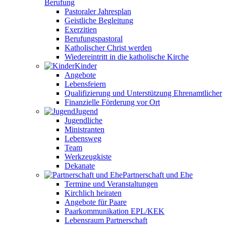
Berufung
Pastoraler Jahresplan
Geistliche Begleitung
Exerzitien
Berufungspastoral
Katholischer Christ werden
Wiedereintritt in die katholische Kirche
Kinder
Angebote
Lebensfeiern
Qualifizierung und Unterstützung Ehrenamtlicher
Finanzielle Förderung vor Ort
Jugend
Jugendliche
Ministranten
Lebensweg
Team
Werkzeugkiste
Dekanate
Partnerschaft und Ehe
Termine und Veranstaltungen
Kirchlich heiraten
Angebote für Paare
Paarkommunikation EPL/KEK
Lebensraum Partnerschaft