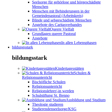
Seelsorge für gehörlose und hörgeschädigte
Menschen
Menschen mit Behinderungen in der
Gemeindepastoral (Arbeitskreis)
Blinde und sehgeschädigte Menschen
Angebote des Caritasverbandes
Queere Vielfalt
Grundlagen queere Pastoral
Angebote
In allen Lebensphasen
bildungsstark
bildungsstark
Kindertagesstätten
Schulen &
Religionsunterricht
Bischöfliche Schulen
Religionsunterricht
Religionslehrer/-in werden
Schulstiftung St. Benno
Ausbildung und Studium
Theologie studieren
Studierendenseelsorge/KSG