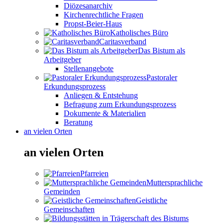
Diözesanarchiv
Kirchenrechtliche Fragen
Propst-Beier-Haus
Katholisches Büro
Caritasverband
Das Bistum als
Arbeitgeber
Stellenangebote
Pastoraler
Erkundungsprozess
Anliegen & Entstehung
Befragung zum Erkundungsprozess
Dokumente & Materialien
Beratung
an vielen Orten
an vielen Orten
Pfarreien
Muttersprachliche
Gemeinden
Geistliche
Gemeinschaften