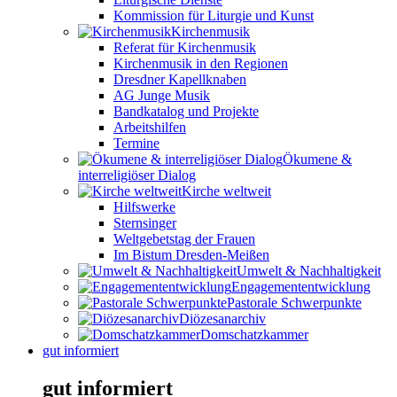
Kommission für Liturgie und Kunst
Kirchenmusik
Referat für Kirchenmusik
Kirchenmusik in den Regionen
Dresdner Kapellknaben
AG Junge Musik
Bandkatalog und Projekte
Arbeitshilfen
Termine
Ökumene &
interreligiöser Dialog
Kirche weltweit
Hilfswerke
Sternsinger
Weltgebetstag der Frauen
Im Bistum Dresden-Meißen
Umwelt & Nachhaltigkeit
Engagemententwicklung
Pastorale Schwerpunkte
Diözesanarchiv
Domschatzkammer
gut informiert
gut informiert