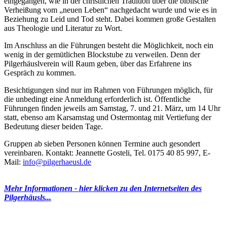
eingegangen, wie in der christlichen Tradition über die biblische
Verheißung vom „neuen Leben“ nachgedacht wurde und wie es in
Beziehung zu Leid und Tod steht. Dabei kommen große Gestalten
aus Theologie und Literatur zu Wort.‎‎‎‎‎‎
Im Anschluss an die Führungen besteht die Möglichkeit, noch ein
wenig in der gemütlichen Blockstube zu verweilen. Denn der
Pilgerhäuslverein will Raum geben, über das Erfahrene ins
Gespräch zu kommen.
Besichtigungen sind nur im Rahmen von Führungen möglich, für
die unbedingt eine Anmeldung erforderlich ist. Öffentliche
Führungen finden jeweils am Samstag, 7. und 21. März, um 14 Uhr
statt, ebenso am Karsamstag und Ostermontag mit Vertiefung der
Bedeutung dieser beiden Tage.
Gruppen ab sieben Personen können Termine auch gesondert
vereinbaren. Kontakt: Jeannette Gosteli, Tel. 0175 40 85 997, E-
Mail:
info@pilgerhaeusl.de
Mehr Informationen - hier klicken zu den Internetseiten des
Pilgerhäusls...