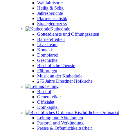
Wallfahrtsorte
Heilig & Selig
Jahresberichte
Pfarreienstatistik
Strategieprozess
Kathedrale
Gottesdienste und Öffnungszeiten
Barrierefreiheit
Livestream
Kontakt
Dompfarrei
Geschichte
Bischöfliche Dienste
Führungen
Musik an der Kathedrale
275 Jahre Dresdner Hofkirche
Leitung
Bischof
Generalvikar
Offizialat
Domkapitel
Bischöfliches Ordinariat
Leitung und Abteilungen
Pastoral und Verkündung
Presse & Öffentlichkeitsarbeit