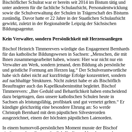
Bischöflicher Schulrat war er bereits seit 2014 im Bistum tätig und
unter anderem für die fachliche Schulaufsicht, Personalentwicklung
sowie die Schulverwaltung der Schulen in Trägerschaft des Bistums
zuständig. Davor hatte er 22 Jahre in der Staatlichen Schulaufsicht
gewirkt, zuletzt in der Regionalstelle Leipzig der Sächsischen
Bildungsagentur.
Kein Verwalter, sondern Persönlichkeit mit Herzensanliegen
Bischof Heinrich Timmerevers würdigte das Engagement Bernhards
für das katholische Bildungswesen in Sachsen: „Menschen, die mit
Ihnen zusammengearbeitet haben, wissen: Hier war nicht nur ein
Verwalter am Werk, sondern jemand, dem Bildung als persönliche
und geistliche Formung am Herzen lag.“ Der Schulverantwortliche
habe sich dabei nicht auf kurzfristige Erfolge konzentriert, sondern
auf nachhaltige Strukturen. Nicht zuletzt habe er als Bischöflich
Beauftragter auch das Kapellknabeninstitut begleitet. Bischof
Timmerevers: „Ihre Geduld und Beharrlichkeit haben entscheidend
dazu beigetragen, dass unsere katholischen Schulen heute in
Sachsen als leistungsfähig, profilstark und gut vernetzt gelten.“ Er
kündigte gleichzeitig eine besondere Ehrung an: So werde
Christoph Bernhard mit dem päpstlichen Silvesterorden
ausgezeichnet, einem der höchsten päpstlichen Laienorden.
In einem humorvoll-persönlichen Moment musste der Bischof