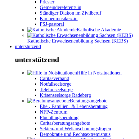
Priester
Gemeindereferent/-in
Ständiger Diakon im Zivilberuf
Kirchenmusiker/-in
FSJ-pastoral
Katholische Akademie
Katholische Erwachsenenbildung Sachsen (KEBS)
unterstützend
unterstützend
Hilfe in Notsituationen
Caritasverband
Notfallseelsorge
Telefonseelsorge
Krisenseelsorge Radeberg
Beratungsangebote
Ehe-, Familien- & Lebensberatung
NFP-Zentrum
Flüchtlingsberatung
Caritasberatungsangebote
Sekten- und Weltanschauungsfragen
Demokratie und Rechtsextremismus