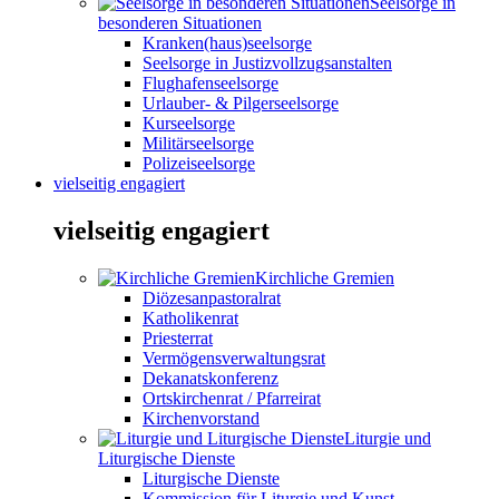
Seelsorge in
besonderen Situationen
Kranken(haus)seelsorge
Seelsorge in Justizvollzugsanstalten
Flughafenseelsorge
Urlauber- & Pilgerseelsorge
Kurseelsorge
Militärseelsorge
Polizeiseelsorge
vielseitig engagiert
vielseitig engagiert
Kirchliche Gremien
Diözesanpastoralrat
Katholikenrat
Priesterrat
Vermögensverwaltungsrat
Dekanatskonferenz
Ortskirchenrat / Pfarreirat
Kirchenvorstand
Liturgie und
Liturgische Dienste
Liturgische Dienste
Kommission für Liturgie und Kunst