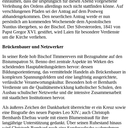
einräumen, dass die ursprünglich für diesen Abend vorgesehene
Verleihung des Ordens allerdings noch nicht stattfinden könne. Auf
verschlungenen Pfaden sei der Antrag auf dem Postweg
abhandengekommen. Den neuerlichen Antrag werde er nun
persönlich am kommenden Wochenende dem Apostolischen
Nuntius übergeben, so der Bischof. Der Silvesterorden, 1841 von
Papst Gregor XVI. gestiftet, wird Laien für besondere Verdienste
um die Kirche verliehen.
Brückenbauer und Netzwerker
In seiner Rede hob Bischof Timmerevers mit Bezugnahme auf den
Bistumspatron St. Benno drei zentrale Aspekte im Wirken des
scheidenden Hauptabteilungsleiters hervor: dessen
Bildungsorientierung, das vermittelnde Handeln als Brückenbauer in
komplexen Spannungsfeldern und eine langfristig ausgerichtete,
verlässliche Verantwortungskultur. Besonders hob er Bernhards
Verdienste um die Qualitätsentwicklung katholischer Schulen, den
Ausbau schulischer Netzwerke und die intensive Zusammenarbeit
mit staatlichen Institutionen hervor.
Als äußeres Zeichen der Dankbarkeit überreichte er ein Kreuz sowie
eine Biografie des neuen Papstes Leo XIV.; auch Christoph
Bernhards Ehefrau wurde mit einem Blumenstrauß für ihre
langjährige Unterstützung gedankt. Über seinen Ruhestand hinaus
wird Christoph Bernhard noch eine Sonderaufgabe wahrnehmen