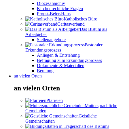
Diözesanarchiv
Kirchenrechtliche Fragen
Propst-Beier-Haus
Katholisches Büro
Caritasverband
Das Bistum als
Arbeitgeber
Stellenangebote
Pastoraler
Erkundungsprozess
Anliegen & Entstehung
Befragung zum Erkundungsprozess
Dokumente & Materialien
Beratung
an vielen Orten
an vielen Orten
Pfarreien
Muttersprachliche
Gemeinden
Geistliche
Gemeinschaften