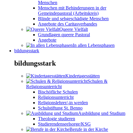
Menschen
Menschen mit Behinderungen in der
Gemeindepastoral (Arbeitskreis)
Blinde und sehgeschädigte Menschen
Angebote des Caritasverbandes
Queere Vielfalt
Grundlagen queere Pastoral
Angebote
In allen Lebensphasen
bildungsstark
bildungsstark
Kindertagesstätten
Schulen &
Religionsunterricht
Bischöfliche Schulen
Religionsunterricht
Religionslehrer/-in werden
Schulstiftung St. Benno
Ausbildung und Studium
Theologie studieren
Studierendenseelsorge/KSG
Berufe in der Kirche