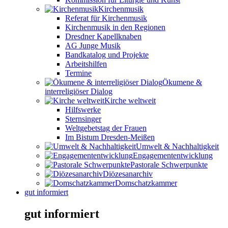
Kirchenmusik
Referat für Kirchenmusik
Kirchenmusik in den Regionen
Dresdner Kapellknaben
AG Junge Musik
Bandkatalog und Projekte
Arbeitshilfen
Termine
Ökumene &
interreligiöser Dialog
Kirche weltweit
Hilfswerke
Sternsinger
Weltgebetstag der Frauen
Im Bistum Dresden-Meißen
Umwelt & Nachhaltigkeit
Engagemententwicklung
Pastorale Schwerpunkte
Diözesanarchiv
Domschatzkammer
gut informiert
gut informiert