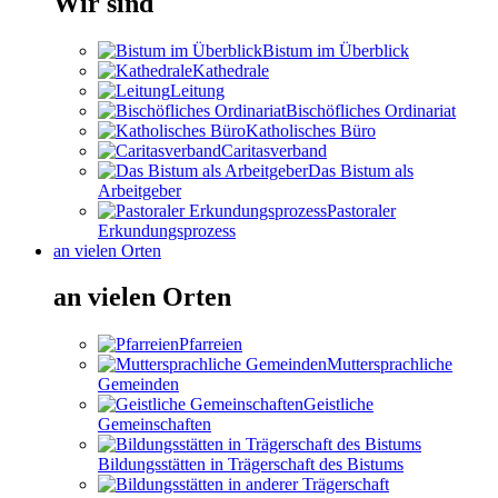
Wir sind
Bistum im Überblick
Kathedrale
Leitung
Bischöfliches Ordinariat
Katholisches Büro
Caritasverband
Das Bistum als
Arbeitgeber
Pastoraler
Erkundungsprozess
an vielen Orten
an vielen Orten
Pfarreien
Muttersprachliche
Gemeinden
Geistliche
Gemeinschaften
Bildungsstätten in Trägerschaft des Bistums