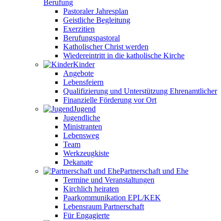
Berufung
Pastoraler Jahresplan
Geistliche Begleitung
Exerzitien
Berufungspastoral
Katholischer Christ werden
Wiedereintritt in die katholische Kirche
Kinder
Angebote
Lebensfeiern
Qualifizierung und Unterstützung Ehrenamtlicher
Finanzielle Förderung vor Ort
Jugend
Jugendliche
Ministranten
Lebensweg
Team
Werkzeugkiste
Dekanate
Partnerschaft und Ehe
Termine und Veranstaltungen
Kirchlich heiraten
Paarkommunikation EPL/KEK
Lebensraum Partnerschaft
Für Engagierte