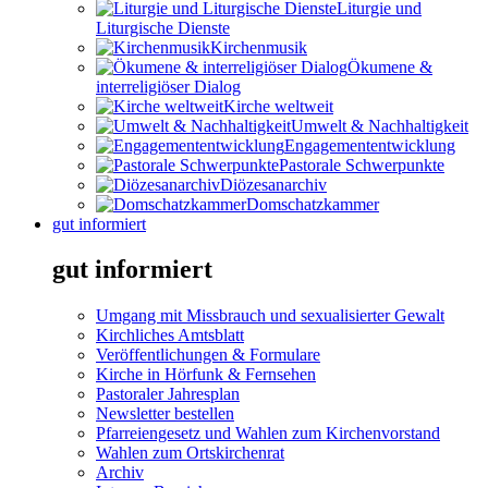
Liturgie und
Liturgische Dienste
Kirchenmusik
Ökumene &
interreligiöser Dialog
Kirche weltweit
Umwelt & Nachhaltigkeit
Engagemententwicklung
Pastorale Schwerpunkte
Diözesanarchiv
Domschatzkammer
gut informiert
gut informiert
Umgang mit Missbrauch und sexualisierter Gewalt
Kirchliches Amtsblatt
Veröffentlichungen & Formulare
Kirche in Hörfunk & Fernsehen
Pastoraler Jahresplan
Newsletter bestellen
Pfarreiengesetz und Wahlen zum Kirchenvorstand
Wahlen zum Ortskirchenrat
Archiv