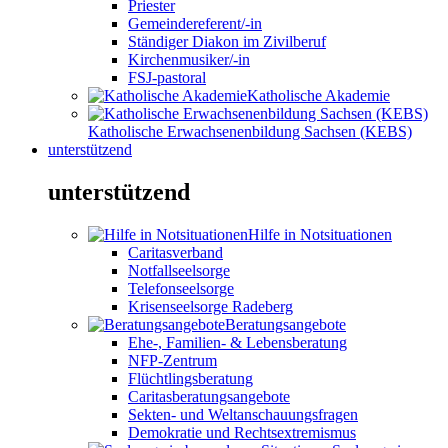
Priester
Gemeindereferent/-in
Ständiger Diakon im Zivilberuf
Kirchenmusiker/-in
FSJ-pastoral
Katholische Akademie
Katholische Erwachsenenbildung Sachsen (KEBS)
unterstützend
unterstützend
Hilfe in Notsituationen
Caritasverband
Notfallseelsorge
Telefonseelsorge
Krisenseelsorge Radeberg
Beratungsangebote
Ehe-, Familien- & Lebensberatung
NFP-Zentrum
Flüchtlingsberatung
Caritasberatungsangebote
Sekten- und Weltanschauungsfragen
Demokratie und Rechtsextremismus