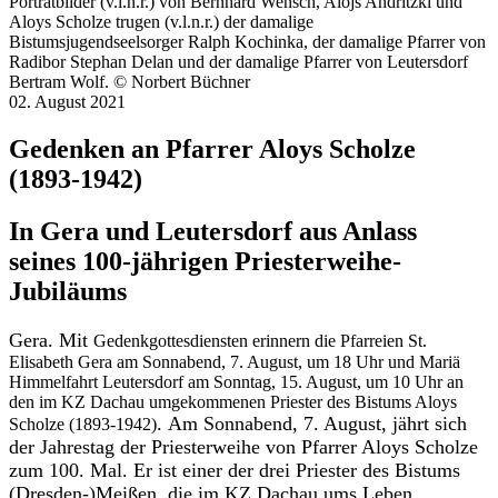
Porträtbilder (v.l.n.r.) von Bernhard Wensch, Alojs Andritzki und
Aloys Scholze trugen (v.l.n.r.) der damalige
Bistumsjugendseelsorger Ralph Kochinka, der damalige Pfarrer von
Radibor Stephan Delan und der damalige Pfarrer von Leutersdorf
Bertram Wolf. © Norbert Büchner
02. August 2021
Gedenken an Pfarrer Aloys Scholze
(1893-1942)
In Gera und Leutersdorf aus Anlass
seines 100-jährigen Priesterweihe-
Jubiläums
Gera. Mit
Gedenkgottesdiensten erinnern die Pfarreien St.
Elisabeth Gera am Sonnabend, 7. August, um 18 Uhr und Mariä
Himmelfahrt Leutersdorf am Sonntag, 15. August, um 10 Uhr an
den im KZ Dachau umgekommenen Priester des Bistums Aloys
.
Am Sonnabend, 7. August, jährt sich
Scholze (1893-1942)
der Jahrestag der Priesterweihe von Pfarrer Aloys Scholze
zum 100. Mal. Er ist einer der drei Priester des Bistums
(Dresden-)Meißen, die im KZ Dachau ums Leben