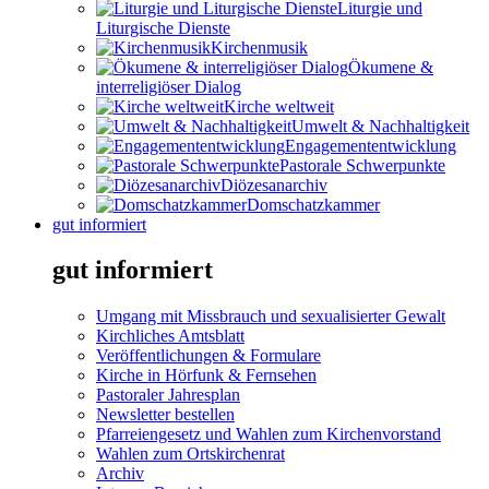
Liturgie und
Liturgische Dienste
Kirchenmusik
Ökumene &
interreligiöser Dialog
Kirche weltweit
Umwelt & Nachhaltigkeit
Engagemententwicklung
Pastorale Schwerpunkte
Diözesanarchiv
Domschatzkammer
gut informiert
gut informiert
Umgang mit Missbrauch und sexualisierter Gewalt
Kirchliches Amtsblatt
Veröffentlichungen & Formulare
Kirche in Hörfunk & Fernsehen
Pastoraler Jahresplan
Newsletter bestellen
Pfarreiengesetz und Wahlen zum Kirchenvorstand
Wahlen zum Ortskirchenrat
Archiv