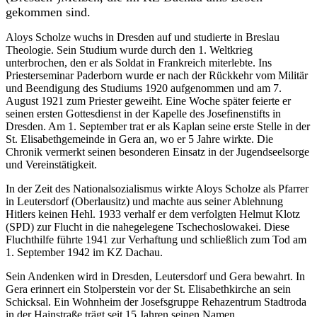
gekommen sind.
Aloys Scholze wuchs in Dresden auf und studierte in Breslau
Theologie. Sein Studium wurde durch den 1. Weltkrieg
unterbrochen, den er als Soldat in Frankreich miterlebte. Ins
Priesterseminar Paderborn wurde er nach der Rückkehr vom Militär
und Beendigung des Studiums 1920 aufgenommen und am 7.
August 1921 zum Priester geweiht. Eine Woche später feierte er
seinen ersten Gottesdienst in der Kapelle des Josefinenstifts in
Dresden. Am 1. September trat er als Kaplan seine erste Stelle in der
St. Elisabethgemeinde in Gera an, wo er 5 Jahre wirkte. Die
Chronik vermerkt seinen besonderen Einsatz in der Jugendseelsorge
und Vereinstätigkeit.
In der Zeit des Nationalsozialismus wirkte Aloys Scholze als Pfarrer
in Leutersdorf (Oberlausitz) und machte aus seiner Ablehnung
Hitlers keinen Hehl. 1933 verhalf er dem verfolgten Helmut Klotz
(SPD) zur Flucht in die nahegelegene Tschechoslowakei. Diese
Fluchthilfe führte 1941 zur Verhaftung und schließlich zum Tod am
1. September 1942 im KZ Dachau.
Sein Andenken wird in Dresden, Leutersdorf und Gera bewahrt. In
Gera erinnert ein Stolperstein vor der St. Elisabethkirche an sein
Schicksal. Ein Wohnheim der Josefsgruppe Rehazentrum Stadtroda
in der Hainstraße trägt seit 15 Jahren seinen Namen.