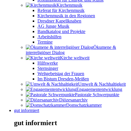
Kirchenmusik
Referat für Kirchenmusik
Kirchenmusik in den Regionen
Dresdner Kapellknaben
AG Junge Musik
Bandkatalog und Projekte
Arbeitshilfen
Termine
Ökumene &
interreligiöser Dialog
Kirche weltweit
Hilfswerke
Sternsinger
Weltgebetstag der Frauen
Im Bistum Dresden-Meißen
Umwelt & Nachhaltigkeit
Engagemententwicklung
Pastorale Schwerpunkte
Diözesanarchiv
Domschatzkammer
gut informiert
gut informiert