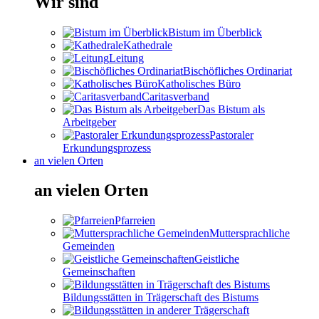
Wir sind
Bistum im Überblick
Kathedrale
Leitung
Bischöfliches Ordinariat
Katholisches Büro
Caritasverband
Das Bistum als
Arbeitgeber
Pastoraler
Erkundungsprozess
an vielen Orten
an vielen Orten
Pfarreien
Muttersprachliche
Gemeinden
Geistliche
Gemeinschaften
Bildungsstätten in Trägerschaft des Bistums