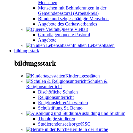
Menschen
Menschen mit Behinderungen in der
Gemeindepastoral (Arbeitskreis)
Blinde und sehgeschädigte Menschen
Angebote des Caritasverbandes
Queere Vielfalt
Grundlagen queere Pastoral
Angebote
In allen Lebensphasen
bildungsstark
bildungsstark
Kindertagesstätten
Schulen &
Religionsunterricht
Bischöfliche Schulen
Religionsunterricht
Religionslehrer/-in werden
Schulstiftung St. Benno
Ausbildung und Studium
Theologie studieren
Studierendenseelsorge/KSG
Berufe in der Kirche