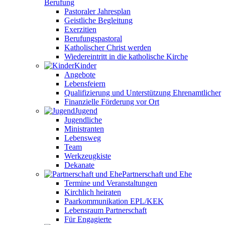
Berufung
Pastoraler Jahresplan
Geistliche Begleitung
Exerzitien
Berufungspastoral
Katholischer Christ werden
Wiedereintritt in die katholische Kirche
Kinder
Angebote
Lebensfeiern
Qualifizierung und Unterstützung Ehrenamtlicher
Finanzielle Förderung vor Ort
Jugend
Jugendliche
Ministranten
Lebensweg
Team
Werkzeugkiste
Dekanate
Partnerschaft und Ehe
Termine und Veranstaltungen
Kirchlich heiraten
Paarkommunikation EPL/KEK
Lebensraum Partnerschaft
Für Engagierte