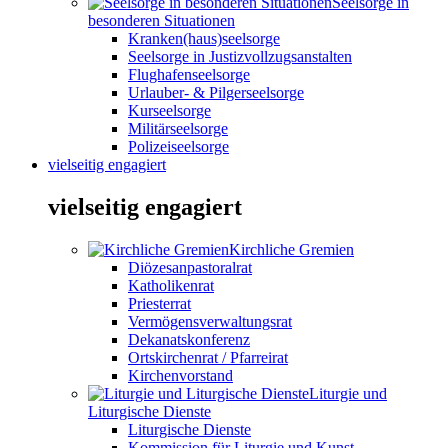
Seelsorge in
besonderen Situationen
Kranken(haus)seelsorge
Seelsorge in Justizvollzugsanstalten
Flughafenseelsorge
Urlauber- & Pilgerseelsorge
Kurseelsorge
Militärseelsorge
Polizeiseelsorge
vielseitig engagiert
vielseitig engagiert
Kirchliche Gremien
Diözesanpastoralrat
Katholikenrat
Priesterrat
Vermögensverwaltungsrat
Dekanatskonferenz
Ortskirchenrat / Pfarreirat
Kirchenvorstand
Liturgie und
Liturgische Dienste
Liturgische Dienste
Kommission für Liturgie und Kunst