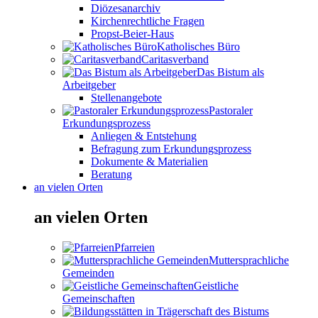
Diözesanarchiv
Kirchenrechtliche Fragen
Propst-Beier-Haus
Katholisches Büro
Caritasverband
Das Bistum als
Arbeitgeber
Stellenangebote
Pastoraler
Erkundungsprozess
Anliegen & Entstehung
Befragung zum Erkundungsprozess
Dokumente & Materialien
Beratung
an vielen Orten
an vielen Orten
Pfarreien
Muttersprachliche
Gemeinden
Geistliche
Gemeinschaften