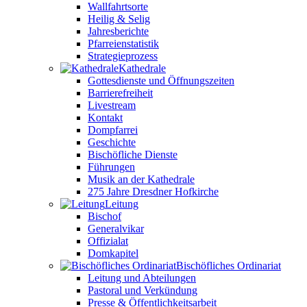
Wallfahrtsorte
Heilig & Selig
Jahresberichte
Pfarreienstatistik
Strategieprozess
Kathedrale
Gottesdienste und Öffnungszeiten
Barrierefreiheit
Livestream
Kontakt
Dompfarrei
Geschichte
Bischöfliche Dienste
Führungen
Musik an der Kathedrale
275 Jahre Dresdner Hofkirche
Leitung
Bischof
Generalvikar
Offizialat
Domkapitel
Bischöfliches Ordinariat
Leitung und Abteilungen
Pastoral und Verkündung
Presse & Öffentlichkeitsarbeit