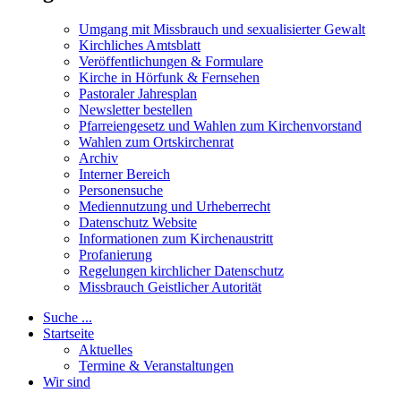
Umgang mit Missbrauch und sexualisierter Gewalt
Kirchliches Amtsblatt
Veröffentlichungen & Formulare
Kirche in Hörfunk & Fernsehen
Pastoraler Jahresplan
Newsletter bestellen
Pfarreiengesetz und Wahlen zum Kirchenvorstand
Wahlen zum Ortskirchenrat
Archiv
Interner Bereich
Personensuche
Mediennutzung und Urheberrecht
Datenschutz Website
Informationen zum Kirchenaustritt
Profanierung
Regelungen kirchlicher Datenschutz
Missbrauch Geistlicher Autorität
Suche ...
Startseite
Aktuelles
Termine & Veranstaltungen
Wir sind