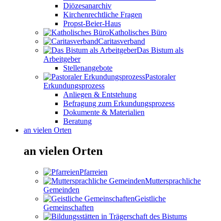
Diözesanarchiv
Kirchenrechtliche Fragen
Propst-Beier-Haus
Katholisches Büro
Caritasverband
Das Bistum als
Arbeitgeber
Stellenangebote
Pastoraler
Erkundungsprozess
Anliegen & Entstehung
Befragung zum Erkundungsprozess
Dokumente & Materialien
Beratung
an vielen Orten
an vielen Orten
Pfarreien
Muttersprachliche
Gemeinden
Geistliche
Gemeinschaften