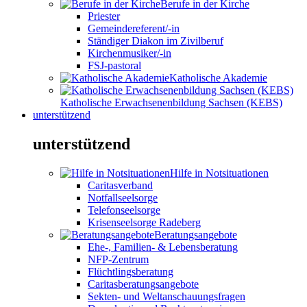
Berufe in der Kirche
Priester
Gemeindereferent/-in
Ständiger Diakon im Zivilberuf
Kirchenmusiker/-in
FSJ-pastoral
Katholische Akademie
Katholische Erwachsenenbildung Sachsen (KEBS)
unterstützend
unterstützend
Hilfe in Notsituationen
Caritasverband
Notfallseelsorge
Telefonseelsorge
Krisenseelsorge Radeberg
Beratungsangebote
Ehe-, Familien- & Lebensberatung
NFP-Zentrum
Flüchtlingsberatung
Caritasberatungsangebote
Sekten- und Weltanschauungsfragen