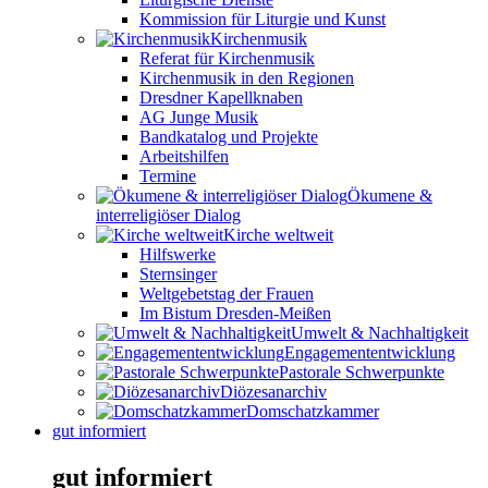
Kommission für Liturgie und Kunst
Kirchenmusik
Referat für Kirchenmusik
Kirchenmusik in den Regionen
Dresdner Kapellknaben
AG Junge Musik
Bandkatalog und Projekte
Arbeitshilfen
Termine
Ökumene &
interreligiöser Dialog
Kirche weltweit
Hilfswerke
Sternsinger
Weltgebetstag der Frauen
Im Bistum Dresden-Meißen
Umwelt & Nachhaltigkeit
Engagemententwicklung
Pastorale Schwerpunkte
Diözesanarchiv
Domschatzkammer
gut informiert
gut informiert