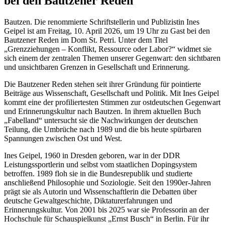
bei den Bautzener Reden
Bautzen. Die renommierte Schriftstellerin und Publizistin Ines
Geipel ist am Freitag, 10. April 2026, um 19 Uhr zu Gast bei den
Bautzener Reden im Dom St. Petri. Unter dem Titel
„Grenzziehungen – Konflikt, Ressource oder Labor?“ widmet sie
sich einem der zentralen Themen unserer Gegenwart: den sichtbaren
und unsichtbaren Grenzen in Gesellschaft und Erinnerung.
Die Bautzener Reden stehen seit ihrer Gründung für pointierte
Beiträge aus Wissenschaft, Gesellschaft und Politik. Mit Ines Geipel
kommt eine der profiliertesten Stimmen zur ostdeutschen Gegenwart
und Erinnerungskultur nach Bautzen. In ihrem aktuellen Buch
„Fabelland“ untersucht sie die Nachwirkungen der deutschen
Teilung, die Umbrüche nach 1989 und die bis heute spürbaren
Spannungen zwischen Ost und West.
Ines Geipel, 1960 in Dresden geboren, war in der DDR
Leistungssportlerin und selbst vom staatlichen Dopingsystem
betroffen. 1989 floh sie in die Bundesrepublik und studierte
anschließend Philosophie und Soziologie. Seit den 1990er-Jahren
prägt sie als Autorin und Wissenschaftlerin die Debatten über
deutsche Gewaltgeschichte, Diktaturerfahrungen und
Erinnerungskultur. Von 2001 bis 2025 war sie Professorin an der
Hochschule für Schauspielkunst „Ernst Busch“ in Berlin. Für ihr