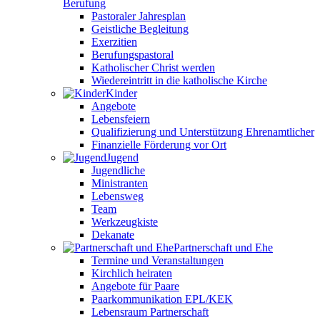
Berufung
Pastoraler Jahresplan
Geistliche Begleitung
Exerzitien
Berufungspastoral
Katholischer Christ werden
Wiedereintritt in die katholische Kirche
Kinder
Angebote
Lebensfeiern
Qualifizierung und Unterstützung Ehrenamtlicher
Finanzielle Förderung vor Ort
Jugend
Jugendliche
Ministranten
Lebensweg
Team
Werkzeugkiste
Dekanate
Partnerschaft und Ehe
Termine und Veranstaltungen
Kirchlich heiraten
Angebote für Paare
Paarkommunikation EPL/KEK
Lebensraum Partnerschaft