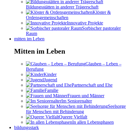
Bildungsstätten in anderer Trägerschaft
Klöster &
Ordensgemeinschaften
Innovative Projekte
Sorbischer pastoraler
Raum
mitten im Leben
Mitten im Leben
Glauben – Leben –
Berufung
Kinder
Jugend
Partnerschaft und Ehe
Familie
Frauen und Männer
Im Seniorenalter
Seelsorge
für Menschen mit Behinderung
Queere Vielfalt
In allen Lebensphasen
bildungsstark