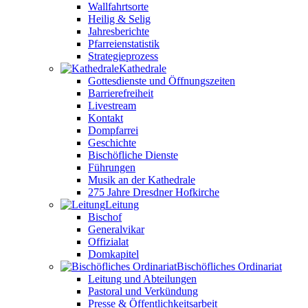
Wallfahrtsorte
Heilig & Selig
Jahresberichte
Pfarreienstatistik
Strategieprozess
Kathedrale
Gottesdienste und Öffnungszeiten
Barrierefreiheit
Livestream
Kontakt
Dompfarrei
Geschichte
Bischöfliche Dienste
Führungen
Musik an der Kathedrale
275 Jahre Dresdner Hofkirche
Leitung
Bischof
Generalvikar
Offizialat
Domkapitel
Bischöfliches Ordinariat
Leitung und Abteilungen
Pastoral und Verkündung
Presse & Öffentlichkeitsarbeit