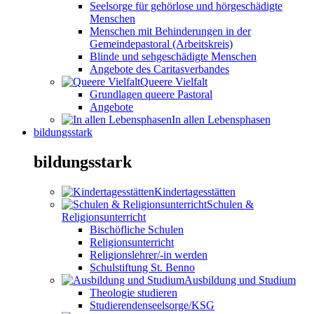
Seelsorge für gehörlose und hörgeschädigte
Menschen
Menschen mit Behinderungen in der
Gemeindepastoral (Arbeitskreis)
Blinde und sehgeschädigte Menschen
Angebote des Caritasverbandes
Queere Vielfalt
Grundlagen queere Pastoral
Angebote
In allen Lebensphasen
bildungsstark
bildungsstark
Kindertagesstätten
Schulen &
Religionsunterricht
Bischöfliche Schulen
Religionsunterricht
Religionslehrer/-in werden
Schulstiftung St. Benno
Ausbildung und Studium
Theologie studieren
Studierendenseelsorge/KSG