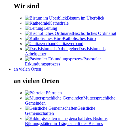
Wir sind
Bistum im Überblick
Kathedrale
Leitung
Bischöfliches Ordinariat
Katholisches Büro
Caritasverband
Das Bistum als
Arbeitgeber
Pastoraler
Erkundungsprozess
an vielen Orten
an vielen Orten
Pfarreien
Muttersprachliche
Gemeinden
Geistliche
Gemeinschaften
Bildungsstätten in Trägerschaft des Bistums