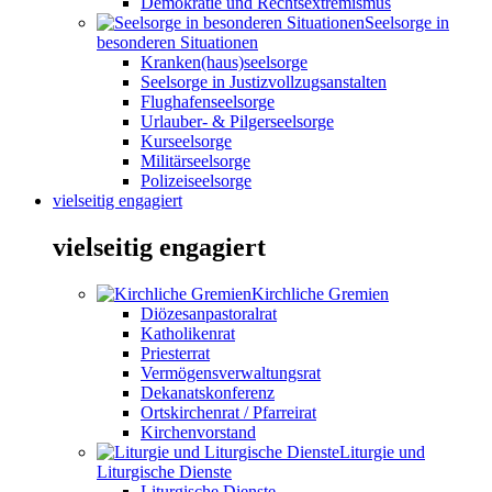
Demokratie und Rechtsextremismus
Seelsorge in
besonderen Situationen
Kranken(haus)seelsorge
Seelsorge in Justizvollzugsanstalten
Flughafenseelsorge
Urlauber- & Pilgerseelsorge
Kurseelsorge
Militärseelsorge
Polizeiseelsorge
vielseitig engagiert
vielseitig engagiert
Kirchliche Gremien
Diözesanpastoralrat
Katholikenrat
Priesterrat
Vermögensverwaltungsrat
Dekanatskonferenz
Ortskirchenrat / Pfarreirat
Kirchenvorstand
Liturgie und
Liturgische Dienste
Liturgische Dienste