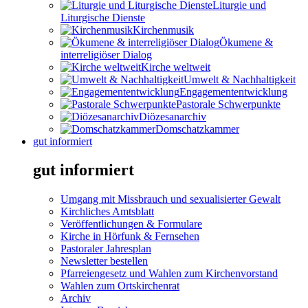
Liturgie und
Liturgische Dienste
Kirchenmusik
Ökumene &
interreligiöser Dialog
Kirche weltweit
Umwelt & Nachhaltigkeit
Engagemententwicklung
Pastorale Schwerpunkte
Diözesanarchiv
Domschatzkammer
gut informiert
gut informiert
Umgang mit Missbrauch und sexualisierter Gewalt
Kirchliches Amtsblatt
Veröffentlichungen & Formulare
Kirche in Hörfunk & Fernsehen
Pastoraler Jahresplan
Newsletter bestellen
Pfarreiengesetz und Wahlen zum Kirchenvorstand
Wahlen zum Ortskirchenrat
Archiv