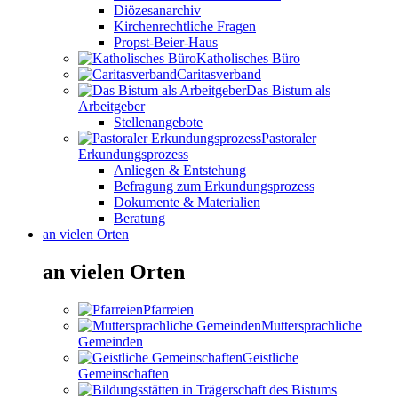
Diözesanarchiv
Kirchenrechtliche Fragen
Propst-Beier-Haus
Katholisches Büro
Caritasverband
Das Bistum als
Arbeitgeber
Stellenangebote
Pastoraler
Erkundungsprozess
Anliegen & Entstehung
Befragung zum Erkundungsprozess
Dokumente & Materialien
Beratung
an vielen Orten
an vielen Orten
Pfarreien
Muttersprachliche
Gemeinden
Geistliche
Gemeinschaften