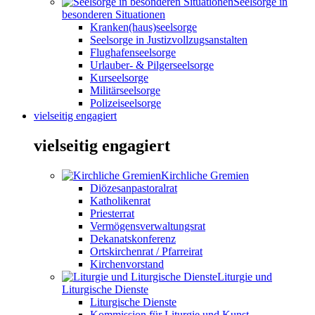
Seelsorge in
besonderen Situationen
Kranken(haus)seelsorge
Seelsorge in Justizvollzugsanstalten
Flughafenseelsorge
Urlauber- & Pilgerseelsorge
Kurseelsorge
Militärseelsorge
Polizeiseelsorge
vielseitig engagiert
vielseitig engagiert
Kirchliche Gremien
Diözesanpastoralrat
Katholikenrat
Priesterrat
Vermögensverwaltungsrat
Dekanatskonferenz
Ortskirchenrat / Pfarreirat
Kirchenvorstand
Liturgie und
Liturgische Dienste
Liturgische Dienste
Kommission für Liturgie und Kunst