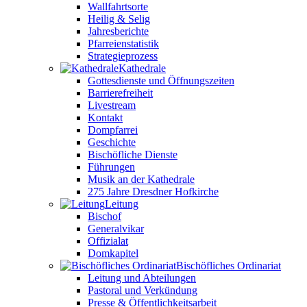
Wallfahrtsorte
Heilig & Selig
Jahresberichte
Pfarreienstatistik
Strategieprozess
Kathedrale
Gottesdienste und Öffnungszeiten
Barrierefreiheit
Livestream
Kontakt
Dompfarrei
Geschichte
Bischöfliche Dienste
Führungen
Musik an der Kathedrale
275 Jahre Dresdner Hofkirche
Leitung
Bischof
Generalvikar
Offizialat
Domkapitel
Bischöfliches Ordinariat
Leitung und Abteilungen
Pastoral und Verkündung
Presse & Öffentlichkeitsarbeit