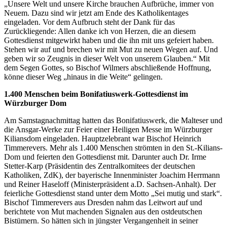
„Unsere Welt und unsere Kirche brauchen Aufbrüche, immer von
Neuem. Dazu sind wir jetzt am Ende des Katholikentages
eingeladen. Vor dem Aufbruch steht der Dank für das
Zurückliegende: Allen danke ich von Herzen, die an diesem
Gottesdienst mitgewirkt haben und die ihn mit uns gefeiert haben.
Stehen wir auf und brechen wir mit Mut zu neuen Wegen auf. Und
geben wir so Zeugnis in dieser Welt von unserem Glauben.“ Mit
dem Segen Gottes, so Bischof Wilmers abschließende Hoffnung,
könne dieser Weg „hinaus in die Weite“ gelingen.
1.400 Menschen beim Bonifatiuswerk-Gottesdienst im
Würzburger Dom
Am Samstagnachmittag hatten das Bonifatiuswerk, die Malteser und
die Ansgar-Werke zur Feier einer Heiligen Messe im Würzburger
Kiliansdom eingeladen. Hauptzelebrant war Bischof Heinrich
Timmerevers. Mehr als 1.400 Menschen strömten in den St.-Kilians-
Dom und feierten den Gottesdienst mit. Darunter auch Dr. Irme
Stetter-Karp (Präsidentin des Zentralkomitees der deutschen
Katholiken, ZdK), der bayerische Innenminister Joachim Herrmann
und Reiner Haseloff (Ministerpräsident a.D. Sachsen-Anhalt). Der
feierliche Gottesdienst stand unter dem Motto „Sei mutig und stark“.
Bischof Timmerevers aus Dresden nahm das Leitwort auf und
berichtete von Mut machenden Signalen aus den ostdeutschen
Bistümern. So hätten sich in jüngster Vergangenheit in seiner