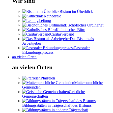
Wir sind
Bistum im Überblick
Kathedrale
Leitung
Bischöfliches Ordinariat
Katholisches Büro
Caritasverband
Das Bistum als
Arbeitgeber
Pastoraler
Erkundungsprozess
an vielen Orten
an vielen Orten
Pfarreien
Muttersprachliche
Gemeinden
Geistliche
Gemeinschaften
Bildungsstätten in Trägerschaft des Bistums