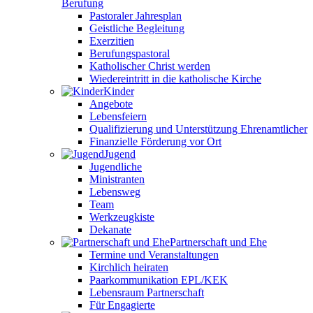
Berufung
Pastoraler Jahresplan
Geistliche Begleitung
Exerzitien
Berufungspastoral
Katholischer Christ werden
Wiedereintritt in die katholische Kirche
Kinder
Angebote
Lebensfeiern
Qualifizierung und Unterstützung Ehrenamtlicher
Finanzielle Förderung vor Ort
Jugend
Jugendliche
Ministranten
Lebensweg
Team
Werkzeugkiste
Dekanate
Partnerschaft und Ehe
Termine und Veranstaltungen
Kirchlich heiraten
Paarkommunikation EPL/KEK
Lebensraum Partnerschaft
Für Engagierte