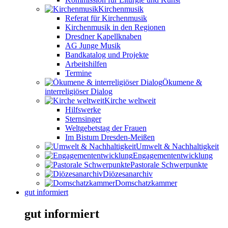
Kirchenmusik
Referat für Kirchenmusik
Kirchenmusik in den Regionen
Dresdner Kapellknaben
AG Junge Musik
Bandkatalog und Projekte
Arbeitshilfen
Termine
Ökumene &
interreligiöser Dialog
Kirche weltweit
Hilfswerke
Sternsinger
Weltgebetstag der Frauen
Im Bistum Dresden-Meißen
Umwelt & Nachhaltigkeit
Engagemententwicklung
Pastorale Schwerpunkte
Diözesanarchiv
Domschatzkammer
gut informiert
gut informiert