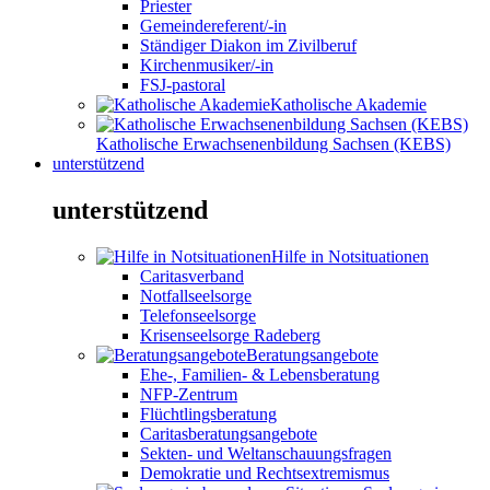
Priester
Gemeindereferent/-in
Ständiger Diakon im Zivilberuf
Kirchenmusiker/-in
FSJ-pastoral
Katholische Akademie
Katholische Erwachsenenbildung Sachsen (KEBS)
unterstützend
unterstützend
Hilfe in Notsituationen
Caritasverband
Notfallseelsorge
Telefonseelsorge
Krisenseelsorge Radeberg
Beratungsangebote
Ehe-, Familien- & Lebensberatung
NFP-Zentrum
Flüchtlingsberatung
Caritasberatungsangebote
Sekten- und Weltanschauungsfragen
Demokratie und Rechtsextremismus