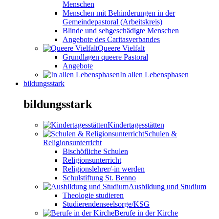
Menschen
Menschen mit Behinderungen in der
Gemeindepastoral (Arbeitskreis)
Blinde und sehgeschädigte Menschen
Angebote des Caritasverbandes
Queere Vielfalt
Grundlagen queere Pastoral
Angebote
In allen Lebensphasen
bildungsstark
bildungsstark
Kindertagesstätten
Schulen &
Religionsunterricht
Bischöfliche Schulen
Religionsunterricht
Religionslehrer/-in werden
Schulstiftung St. Benno
Ausbildung und Studium
Theologie studieren
Studierendenseelsorge/KSG
Berufe in der Kirche