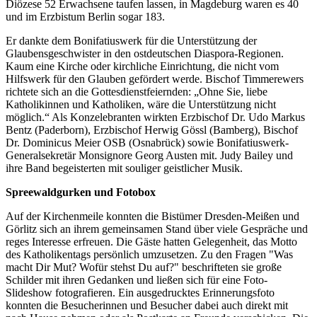
Diözese 52 Erwachsene taufen lassen, in Magdeburg waren es 40
und im Erzbistum Berlin sogar 183.
Er dankte dem Bonifatiuswerk für die Unterstützung der
Glaubensgeschwister in den ostdeutschen Diaspora-Regionen.
Kaum eine Kirche oder kirchliche Einrichtung, die nicht vom
Hilfswerk für den Glauben gefördert werde. Bischof Timmerewers
richtete sich an die Gottesdienstfeiernden: „Ohne Sie, liebe
Katholikinnen und Katholiken, wäre die Unterstützung nicht
möglich.“ Als Konzelebranten wirkten Erzbischof Dr. Udo Markus
Bentz (Paderborn), Erzbischof Herwig Gössl (Bamberg), Bischof
Dr. Dominicus Meier OSB (Osnabrück) sowie Bonifatiuswerk-
Generalsekretär Monsignore Georg Austen mit. Judy Bailey und
ihre Band begeisterten mit souliger geistlicher Musik.
Spreewaldgurken und Fotobox
Auf der Kirchenmeile konnten die Bistümer Dresden-Meißen und
Görlitz sich an ihrem gemeinsamen Stand über viele Gespräche und
reges Interesse erfreuen. Die Gäste hatten Gelegenheit, das Motto
des Katholikentags persönlich umzusetzen. Zu den Fragen "Was
macht Dir Mut? Wofür stehst Du auf?" beschrifteten sie große
Schilder mit ihren Gedanken und ließen sich für eine Foto-
Slideshow fotografieren. Ein ausgedrucktes Erinnerungsfoto
konnten die Besucherinnen und Besucher dabei auch direkt mit