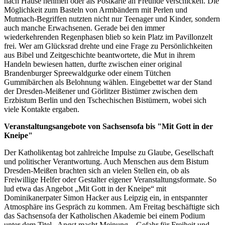
nach Hause nehmen oder als Postkarte an Freunde verschicken. Die
Möglichkeit zum Basteln von Armbändern mit Perlen und
Mutmach-Begriffen nutzten nicht nur Teenager und Kinder, sondern
auch manche Erwachsenen. Gerade bei den immer
wiederkehrenden Regenphasen blieb so kein Platz im Pavillonzelt
frei. Wer am Glücksrad drehte und eine Frage zu Persönlichkeiten
aus Bibel und Zeitgeschichte beantwortete, die Mut in ihrem
Handeln bewiesen hatten, durfte zwischen einer original
Brandenburger Spreewaldgurke oder einem Tütchen
Gummibärchen als Belohnung wählen. Eingebettet war der Stand
der Dresden-Meißener und Görlitzer Bistümer zwischen dem
Erzbistum Berlin und den Tschechischen Bistümern, wobei sich
viele Kontakte ergaben.
Veranstaltungsangebote von Sachsensofa bis "Mit Gott in der
Kneipe"
Der Katholikentag bot zahlreiche Impulse zu Glaube, Gesellschaft
und politischer Verantwortung. Auch Menschen aus dem Bistum
Dresden-Meißen brachten sich an vielen Stellen ein, ob als
Freiwillige Helfer oder Gestalter eigener Veranstaltungsformate. So
lud etwa das Angebot „Mit Gott in der Kneipe“ mit
Dominikanerpater Simon Hacker aus Leipzig ein, in entspannter
Atmosphäre ins Gespräch zu kommen. Am Freitag beschäftigte sich
das Sachsensofa der Katholischen Akademie bei einem Podium
unter dem Titel „Angst macht Meinung – Gefahr für Freiheit und