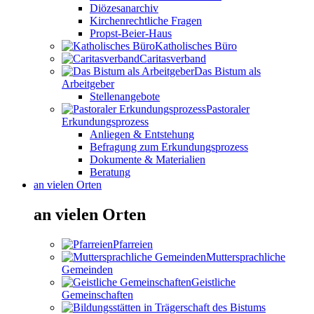
Diözesanarchiv
Kirchenrechtliche Fragen
Propst-Beier-Haus
Katholisches Büro
Caritasverband
Das Bistum als
Arbeitgeber
Stellenangebote
Pastoraler
Erkundungsprozess
Anliegen & Entstehung
Befragung zum Erkundungsprozess
Dokumente & Materialien
Beratung
an vielen Orten
an vielen Orten
Pfarreien
Muttersprachliche
Gemeinden
Geistliche
Gemeinschaften