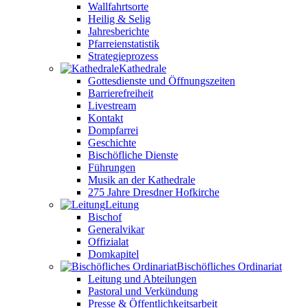
Wallfahrtsorte
Heilig & Selig
Jahresberichte
Pfarreienstatistik
Strategieprozess
Kathedrale
Gottesdienste und Öffnungszeiten
Barrierefreiheit
Livestream
Kontakt
Dompfarrei
Geschichte
Bischöfliche Dienste
Führungen
Musik an der Kathedrale
275 Jahre Dresdner Hofkirche
Leitung
Bischof
Generalvikar
Offizialat
Domkapitel
Bischöfliches Ordinariat
Leitung und Abteilungen
Pastoral und Verkündung
Presse & Öffentlichkeitsarbeit