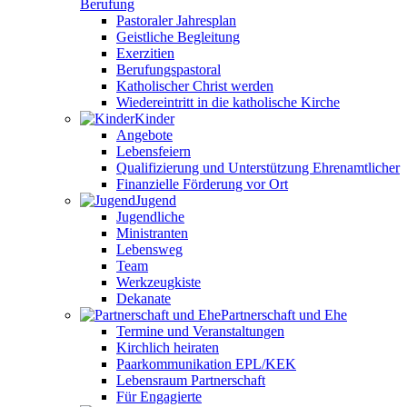
Berufung
Pastoraler Jahresplan
Geistliche Begleitung
Exerzitien
Berufungspastoral
Katholischer Christ werden
Wiedereintritt in die katholische Kirche
Kinder
Angebote
Lebensfeiern
Qualifizierung und Unterstützung Ehrenamtlicher
Finanzielle Förderung vor Ort
Jugend
Jugendliche
Ministranten
Lebensweg
Team
Werkzeugkiste
Dekanate
Partnerschaft und Ehe
Termine und Veranstaltungen
Kirchlich heiraten
Paarkommunikation EPL/KEK
Lebensraum Partnerschaft
Für Engagierte