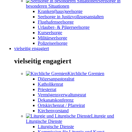
Seelsorge in
besonderen Situationen
Kranken(haus)seelsorge
Seelsorge in Justizvollzugsanstalten
Flughafenseelsorge
Urlauber- & Pilgerseelsorge
Kurseelsorge
Militärseelsorge
Polizeiseelsorge
vielseitig engagiert
vielseitig engagiert
Kirchliche Gremien
Diözesanpastoralrat
Katholikenrat
Priesterrat
Vermögensverwaltungsrat
Dekanatskonferenz
Ortskirchenrat / Pfarreirat
Kirchenvorstand
Liturgie und
Liturgische Dienste
Liturgische Dienste
Kommission für Liturgie und Kunst