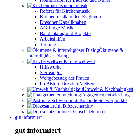
Kirchenmusik
Referat für Kirchenmusik
Kirchenmusik in den Regionen
Dresdner Kapellknaben
AG Junge Musik
Bandkatalog und Projekte
Arbeitshilfen
Termine
Ökumene &
interreligiöser Dialog
Kirche weltweit
Hilfswerke
Sternsinger
Weltgebetstag der Frauen
Im Bistum Dresden-Meißen
Umwelt & Nachhaltigkeit
Engagemententwicklung
Pastorale Schwerpunkte
Diözesanarchiv
Domschatzkammer
gut informiert
gut informiert