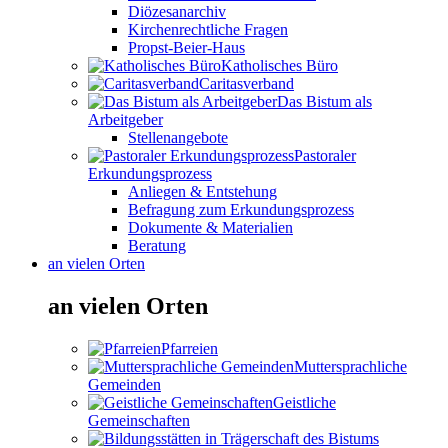
Diözesanarchiv
Kirchenrechtliche Fragen
Propst-Beier-Haus
Katholisches Büro
Caritasverband
Das Bistum als
Arbeitgeber
Stellenangebote
Pastoraler
Erkundungsprozess
Anliegen & Entstehung
Befragung zum Erkundungsprozess
Dokumente & Materialien
Beratung
an vielen Orten
an vielen Orten
Pfarreien
Muttersprachliche
Gemeinden
Geistliche
Gemeinschaften