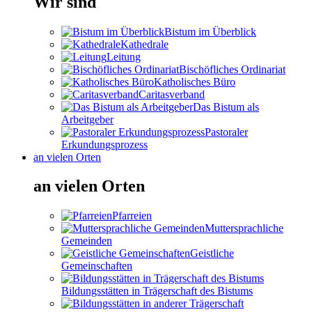
Wir sind
Bistum im Überblick
Kathedrale
Leitung
Bischöfliches Ordinariat
Katholisches Büro
Caritasverband
Das Bistum als
Arbeitgeber
Pastoraler
Erkundungsprozess
an vielen Orten
an vielen Orten
Pfarreien
Muttersprachliche
Gemeinden
Geistliche
Gemeinschaften
Bildungsstätten in Trägerschaft des Bistums