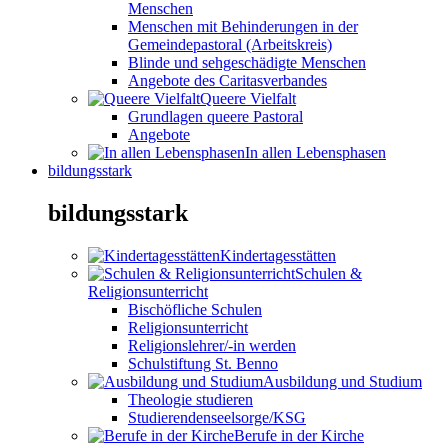
Menschen
Menschen mit Behinderungen in der
Gemeindepastoral (Arbeitskreis)
Blinde und sehgeschädigte Menschen
Angebote des Caritasverbandes
Queere Vielfalt
Grundlagen queere Pastoral
Angebote
In allen Lebensphasen
bildungsstark
bildungsstark
Kindertagesstätten
Schulen &
Religionsunterricht
Bischöfliche Schulen
Religionsunterricht
Religionslehrer/-in werden
Schulstiftung St. Benno
Ausbildung und Studium
Theologie studieren
Studierendenseelsorge/KSG
Berufe in der Kirche