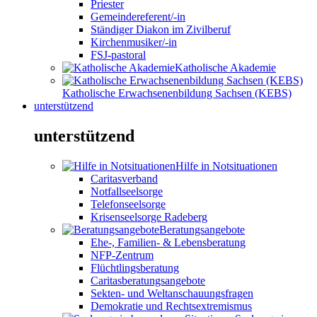
Priester
Gemeindereferent/-in
Ständiger Diakon im Zivilberuf
Kirchenmusiker/-in
FSJ-pastoral
Katholische Akademie
Katholische Erwachsenenbildung Sachsen (KEBS)
unterstützend
unterstützend
Hilfe in Notsituationen
Caritasverband
Notfallseelsorge
Telefonseelsorge
Krisenseelsorge Radeberg
Beratungsangebote
Ehe-, Familien- & Lebensberatung
NFP-Zentrum
Flüchtlingsberatung
Caritasberatungsangebote
Sekten- und Weltanschauungsfragen
Demokratie und Rechtsextremismus