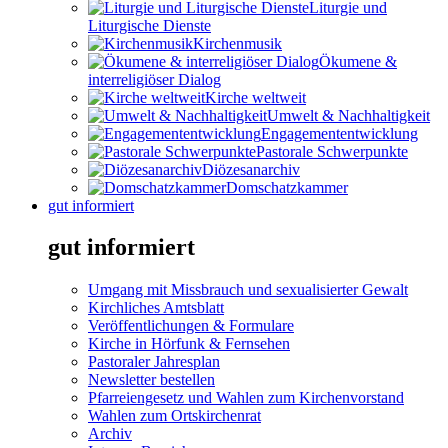
Liturgie und
Liturgische Dienste
Kirchenmusik
Ökumene &
interreligiöser Dialog
Kirche weltweit
Umwelt & Nachhaltigkeit
Engagemententwicklung
Pastorale Schwerpunkte
Diözesanarchiv
Domschatzkammer
gut informiert
gut informiert
Umgang mit Missbrauch und sexualisierter Gewalt
Kirchliches Amtsblatt
Veröffentlichungen & Formulare
Kirche in Hörfunk & Fernsehen
Pastoraler Jahresplan
Newsletter bestellen
Pfarreiengesetz und Wahlen zum Kirchenvorstand
Wahlen zum Ortskirchenrat
Archiv