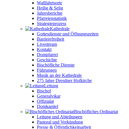
Wallfahrtsorte
Heilig & Selig
Jahresberichte
Pfarreienstatistik
Strategieprozess
Kathedrale
Gottesdienste und Öffnungszeiten
Barrierefreiheit
Livestream
Kontakt
Dompfarrei
Geschichte
Bischöfliche Dienste
Führungen
Musik an der Kathedrale
275 Jahre Dresdner Hofkirche
Leitung
Bischof
Generalvikar
Offizialat
Domkapitel
Bischöfliches Ordinariat
Leitung und Abteilungen
Pastoral und Verkündung
Presse & Öffentlichkeitsarbeit