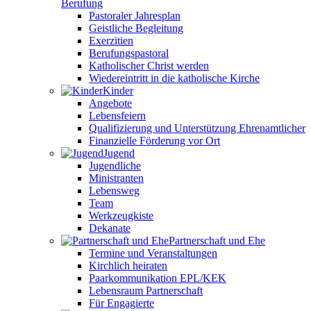
Berufung
Pastoraler Jahresplan
Geistliche Begleitung
Exerzitien
Berufungspastoral
Katholischer Christ werden
Wiedereintritt in die katholische Kirche
Kinder
Angebote
Lebensfeiern
Qualifizierung und Unterstützung Ehrenamtlicher
Finanzielle Förderung vor Ort
Jugend
Jugendliche
Ministranten
Lebensweg
Team
Werkzeugkiste
Dekanate
Partnerschaft und Ehe
Termine und Veranstaltungen
Kirchlich heiraten
Paarkommunikation EPL/KEK
Lebensraum Partnerschaft
Für Engagierte