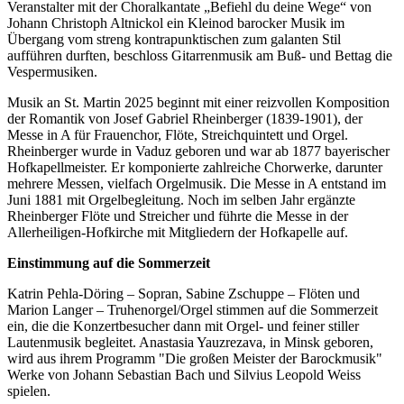
Veranstalter mit der Choralkantate „Befiehl du deine Wege“ von
Johann Christoph Altnickol ein Kleinod barocker Musik im
Übergang vom streng kontrapunktischen zum galanten Stil
aufführen durften, beschloss Gitarrenmusik am Buß- und Bettag die
Vespermusiken.
Musik an St. Martin 2025 beginnt mit einer reizvollen Komposition
der Romantik von Josef Gabriel Rheinberger (1839-1901), der
Messe in A für Frauenchor, Flöte, Streichquintett und Orgel.
Rheinberger wurde in Vaduz geboren und war ab 1877 bayerischer
Hofkapellmeister. Er komponierte zahlreiche Chorwerke, darunter
mehrere Messen, vielfach Orgelmusik. Die Messe in A entstand im
Juni 1881 mit Orgelbegleitung. Noch im selben Jahr ergänzte
Rheinberger Flöte und Streicher und führte die Messe in der
Allerheiligen-Hofkirche mit Mitgliedern der Hofkapelle auf.
Einstimmung auf die Sommerzeit
Katrin Pehla-Döring – Sopran, Sabine Zschuppe – Flöten und
Marion Langer – Truhenorgel/Orgel stimmen auf die Sommerzeit
ein, die die Konzertbesucher dann mit Orgel- und feiner stiller
Lautenmusik begleitet. Anastasia Yauzrezava, in Minsk geboren,
wird aus ihrem Programm "Die großen Meister der Barockmusik"
Werke von Johann Sebastian Bach und Silvius Leopold Weiss
spielen.