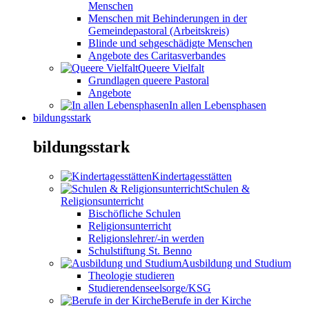
Menschen
Menschen mit Behinderungen in der
Gemeindepastoral (Arbeitskreis)
Blinde und sehgeschädigte Menschen
Angebote des Caritasverbandes
Queere Vielfalt
Grundlagen queere Pastoral
Angebote
In allen Lebensphasen
bildungsstark
bildungsstark
Kindertagesstätten
Schulen &
Religionsunterricht
Bischöfliche Schulen
Religionsunterricht
Religionslehrer/-in werden
Schulstiftung St. Benno
Ausbildung und Studium
Theologie studieren
Studierendenseelsorge/KSG
Berufe in der Kirche