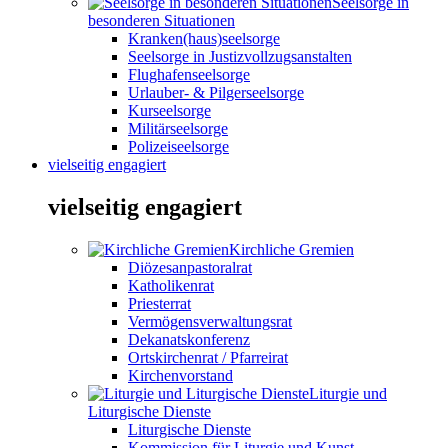
Seelsorge in
besonderen Situationen
Kranken(haus)seelsorge
Seelsorge in Justizvollzugsanstalten
Flughafenseelsorge
Urlauber- & Pilgerseelsorge
Kurseelsorge
Militärseelsorge
Polizeiseelsorge
vielseitig engagiert
vielseitig engagiert
Kirchliche Gremien
Diözesanpastoralrat
Katholikenrat
Priesterrat
Vermögensverwaltungsrat
Dekanatskonferenz
Ortskirchenrat / Pfarreirat
Kirchenvorstand
Liturgie und
Liturgische Dienste
Liturgische Dienste
Kommission für Liturgie und Kunst