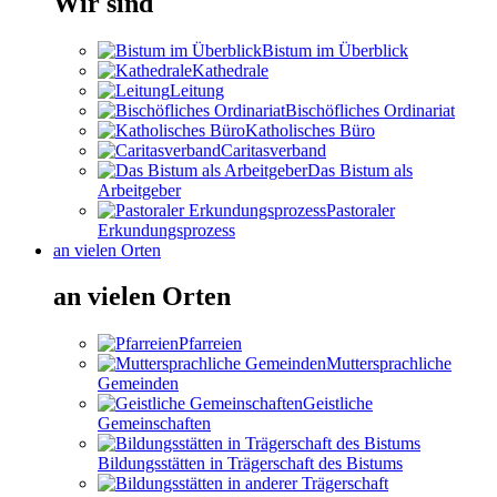
Wir sind
Bistum im Überblick
Kathedrale
Leitung
Bischöfliches Ordinariat
Katholisches Büro
Caritasverband
Das Bistum als
Arbeitgeber
Pastoraler
Erkundungsprozess
an vielen Orten
an vielen Orten
Pfarreien
Muttersprachliche
Gemeinden
Geistliche
Gemeinschaften
Bildungsstätten in Trägerschaft des Bistums