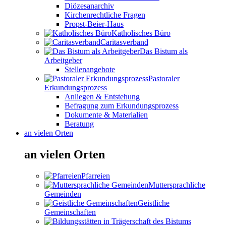
Diözesanarchiv
Kirchenrechtliche Fragen
Propst-Beier-Haus
Katholisches Büro
Caritasverband
Das Bistum als
Arbeitgeber
Stellenangebote
Pastoraler
Erkundungsprozess
Anliegen & Entstehung
Befragung zum Erkundungsprozess
Dokumente & Materialien
Beratung
an vielen Orten
an vielen Orten
Pfarreien
Muttersprachliche
Gemeinden
Geistliche
Gemeinschaften