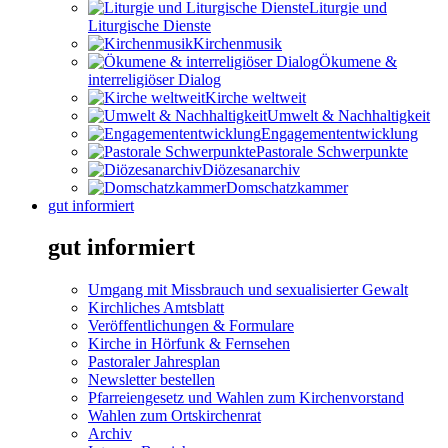
Liturgie und
Liturgische Dienste
Kirchenmusik
Ökumene &
interreligiöser Dialog
Kirche weltweit
Umwelt & Nachhaltigkeit
Engagemententwicklung
Pastorale Schwerpunkte
Diözesanarchiv
Domschatzkammer
gut informiert
gut informiert
Umgang mit Missbrauch und sexualisierter Gewalt
Kirchliches Amtsblatt
Veröffentlichungen & Formulare
Kirche in Hörfunk & Fernsehen
Pastoraler Jahresplan
Newsletter bestellen
Pfarreiengesetz und Wahlen zum Kirchenvorstand
Wahlen zum Ortskirchenrat
Archiv