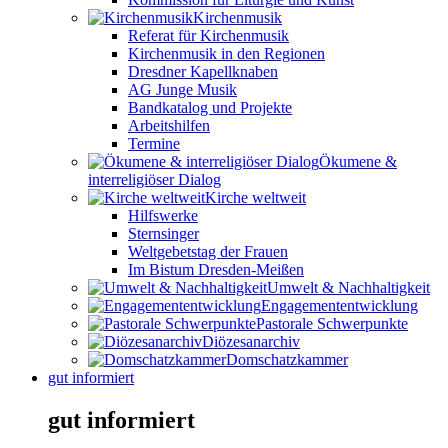
Kirchenmusik
Referat für Kirchenmusik
Kirchenmusik in den Regionen
Dresdner Kapellknaben
AG Junge Musik
Bandkatalog und Projekte
Arbeitshilfen
Termine
Ökumene &
interreligiöser Dialog
Kirche weltweit
Hilfswerke
Sternsinger
Weltgebetstag der Frauen
Im Bistum Dresden-Meißen
Umwelt & Nachhaltigkeit
Engagemententwicklung
Pastorale Schwerpunkte
Diözesanarchiv
Domschatzkammer
gut informiert
gut informiert