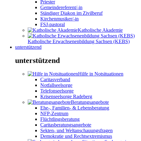
Priester
Gemeindereferent/-in
Ständiger Diakon im Zivilberuf
Kirchenmusiker/-in
FSJ-pastoral
Katholische Akademie
Katholische Erwachsenenbildung Sachsen (KEBS)
unterstützend
unterstützend
Hilfe in Notsituationen
Caritasverband
Notfallseelsorge
Telefonseelsorge
Krisenseelsorge Radeberg
Beratungsangebote
Ehe-, Familien- & Lebensberatung
NFP-Zentrum
Flüchtlingsberatung
Caritasberatungsangebote
Sekten- und Weltanschauungsfragen
Demokratie und Rechtsextremismus