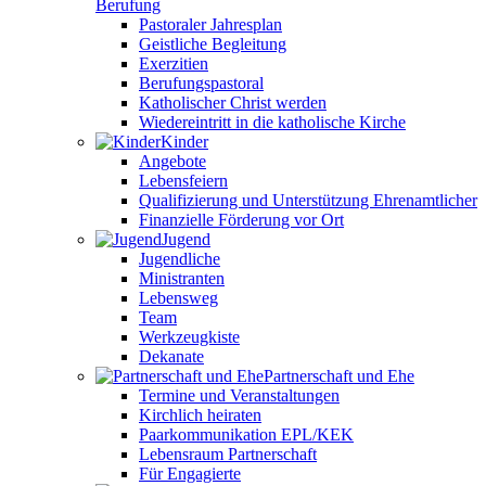
Berufung
Pastoraler Jahresplan
Geistliche Begleitung
Exerzitien
Berufungspastoral
Katholischer Christ werden
Wiedereintritt in die katholische Kirche
Kinder
Angebote
Lebensfeiern
Qualifizierung und Unterstützung Ehrenamtlicher
Finanzielle Förderung vor Ort
Jugend
Jugendliche
Ministranten
Lebensweg
Team
Werkzeugkiste
Dekanate
Partnerschaft und Ehe
Termine und Veranstaltungen
Kirchlich heiraten
Paarkommunikation EPL/KEK
Lebensraum Partnerschaft
Für Engagierte