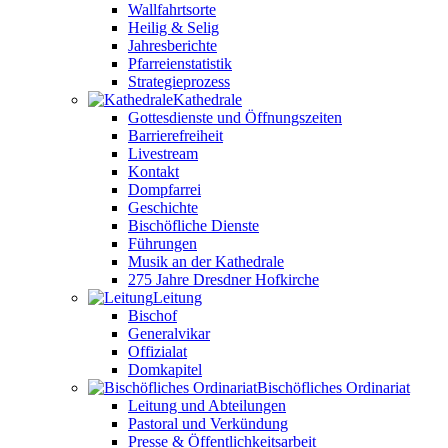
Wallfahrtsorte
Heilig & Selig
Jahresberichte
Pfarreienstatistik
Strategieprozess
Kathedrale
Gottesdienste und Öffnungszeiten
Barrierefreiheit
Livestream
Kontakt
Dompfarrei
Geschichte
Bischöfliche Dienste
Führungen
Musik an der Kathedrale
275 Jahre Dresdner Hofkirche
Leitung
Bischof
Generalvikar
Offizialat
Domkapitel
Bischöfliches Ordinariat
Leitung und Abteilungen
Pastoral und Verkündung
Presse & Öffentlichkeitsarbeit