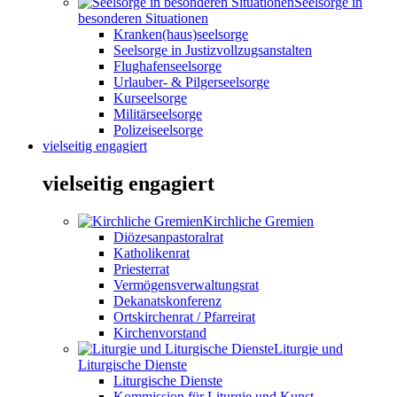
Seelsorge in
besonderen Situationen
Kranken(haus)seelsorge
Seelsorge in Justizvollzugsanstalten
Flughafenseelsorge
Urlauber- & Pilgerseelsorge
Kurseelsorge
Militärseelsorge
Polizeiseelsorge
vielseitig engagiert
vielseitig engagiert
Kirchliche Gremien
Diözesanpastoralrat
Katholikenrat
Priesterrat
Vermögensverwaltungsrat
Dekanatskonferenz
Ortskirchenrat / Pfarreirat
Kirchenvorstand
Liturgie und
Liturgische Dienste
Liturgische Dienste
Kommission für Liturgie und Kunst