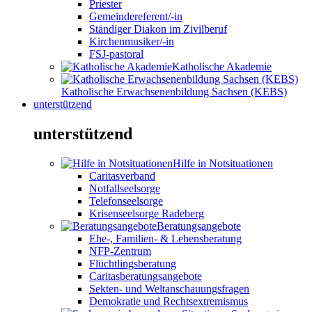
Priester
Gemeindereferent/-in
Ständiger Diakon im Zivilberuf
Kirchenmusiker/-in
FSJ-pastoral
Katholische Akademie
Katholische Erwachsenenbildung Sachsen (KEBS)
unterstützend
unterstützend
Hilfe in Notsituationen
Caritasverband
Notfallseelsorge
Telefonseelsorge
Krisenseelsorge Radeberg
Beratungsangebote
Ehe-, Familien- & Lebensberatung
NFP-Zentrum
Flüchtlingsberatung
Caritasberatungsangebote
Sekten- und Weltanschauungsfragen
Demokratie und Rechtsextremismus