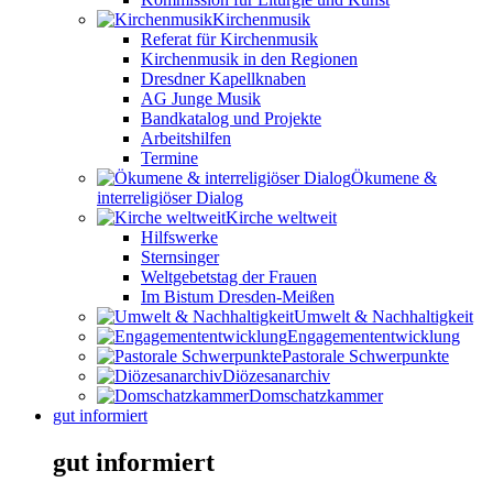
Kirchenmusik
Referat für Kirchenmusik
Kirchenmusik in den Regionen
Dresdner Kapellknaben
AG Junge Musik
Bandkatalog und Projekte
Arbeitshilfen
Termine
Ökumene &
interreligiöser Dialog
Kirche weltweit
Hilfswerke
Sternsinger
Weltgebetstag der Frauen
Im Bistum Dresden-Meißen
Umwelt & Nachhaltigkeit
Engagemententwicklung
Pastorale Schwerpunkte
Diözesanarchiv
Domschatzkammer
gut informiert
gut informiert