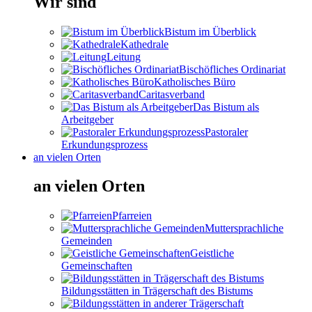
Wir sind
Bistum im Überblick
Kathedrale
Leitung
Bischöfliches Ordinariat
Katholisches Büro
Caritasverband
Das Bistum als
Arbeitgeber
Pastoraler
Erkundungsprozess
an vielen Orten
an vielen Orten
Pfarreien
Muttersprachliche
Gemeinden
Geistliche
Gemeinschaften
Bildungsstätten in Trägerschaft des Bistums