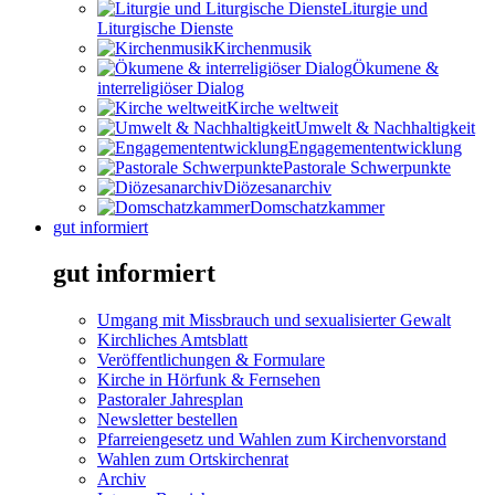
Liturgie und
Liturgische Dienste
Kirchenmusik
Ökumene &
interreligiöser Dialog
Kirche weltweit
Umwelt & Nachhaltigkeit
Engagemententwicklung
Pastorale Schwerpunkte
Diözesanarchiv
Domschatzkammer
gut informiert
gut informiert
Umgang mit Missbrauch und sexualisierter Gewalt
Kirchliches Amtsblatt
Veröffentlichungen & Formulare
Kirche in Hörfunk & Fernsehen
Pastoraler Jahresplan
Newsletter bestellen
Pfarreiengesetz und Wahlen zum Kirchenvorstand
Wahlen zum Ortskirchenrat
Archiv