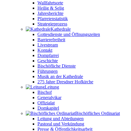
Wallfahrtsorte
Heilig & Selig
Jahresberichte
Pfarreienstatistik
Strategieprozess
Kathedrale
Gottesdienste und Öffnungszeiten
Barrierefreiheit
Livestream
Kontakt
Dompfarrei
Geschichte
Bischöfliche Dienste
Führungen
Musik an der Kathedrale
275 Jahre Dresdner Hofkirche
Leitung
Bischof
Generalvikar
Offizialat
Domkapitel
Bischöfliches Ordinariat
Leitung und Abteilungen
Pastoral und Verkündung
Presse & Öffentlichkeitsarbeit