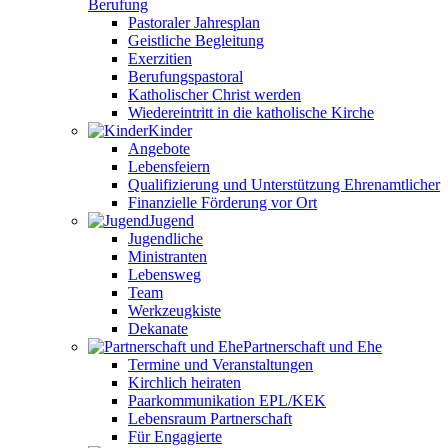
Berufung
Pastoraler Jahresplan
Geistliche Begleitung
Exerzitien
Berufungspastoral
Katholischer Christ werden
Wiedereintritt in die katholische Kirche
Kinder
Angebote
Lebensfeiern
Qualifizierung und Unterstützung Ehrenamtlicher
Finanzielle Förderung vor Ort
Jugend
Jugendliche
Ministranten
Lebensweg
Team
Werkzeugkiste
Dekanate
Partnerschaft und Ehe
Termine und Veranstaltungen
Kirchlich heiraten
Paarkommunikation EPL/KEK
Lebensraum Partnerschaft
Für Engagierte