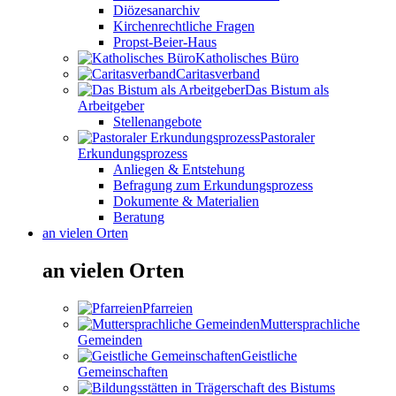
Diözesanarchiv
Kirchenrechtliche Fragen
Propst-Beier-Haus
Katholisches Büro
Caritasverband
Das Bistum als
Arbeitgeber
Stellenangebote
Pastoraler
Erkundungsprozess
Anliegen & Entstehung
Befragung zum Erkundungsprozess
Dokumente & Materialien
Beratung
an vielen Orten
an vielen Orten
Pfarreien
Muttersprachliche
Gemeinden
Geistliche
Gemeinschaften