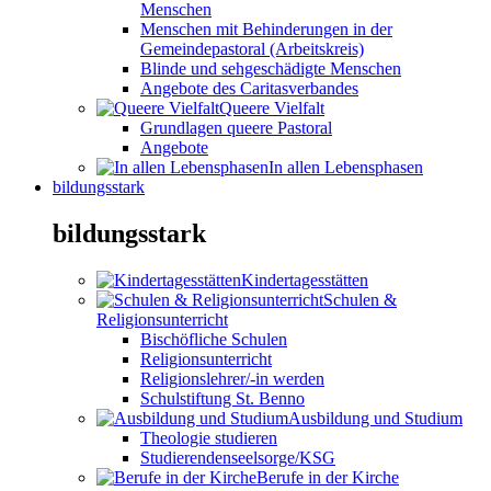
Menschen
Menschen mit Behinderungen in der
Gemeindepastoral (Arbeitskreis)
Blinde und sehgeschädigte Menschen
Angebote des Caritasverbandes
Queere Vielfalt
Grundlagen queere Pastoral
Angebote
In allen Lebensphasen
bildungsstark
bildungsstark
Kindertagesstätten
Schulen &
Religionsunterricht
Bischöfliche Schulen
Religionsunterricht
Religionslehrer/-in werden
Schulstiftung St. Benno
Ausbildung und Studium
Theologie studieren
Studierendenseelsorge/KSG
Berufe in der Kirche