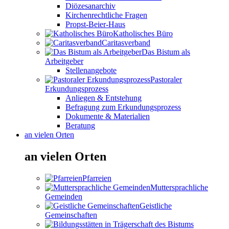
Diözesanarchiv
Kirchenrechtliche Fragen
Propst-Beier-Haus
Katholisches Büro
Caritasverband
Das Bistum als
Arbeitgeber
Stellenangebote
Pastoraler
Erkundungsprozess
Anliegen & Entstehung
Befragung zum Erkundungsprozess
Dokumente & Materialien
Beratung
an vielen Orten
an vielen Orten
Pfarreien
Muttersprachliche
Gemeinden
Geistliche
Gemeinschaften