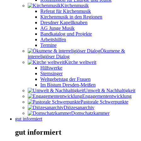
Kirchenmusik
Referat für Kirchenmusik
Kirchenmusik in den Regionen
Dresdner Kapellknaben
AG Junge Musik
Bandkatalog und Projekte
Arbeitshilfen
Termine
Ökumene &
interreligiöser Dialog
Kirche weltweit
Hilfswerke
Sternsinger
Weltgebetstag der Frauen
Im Bistum Dresden-Meißen
Umwelt & Nachhaltigkeit
Engagemententwicklung
Pastorale Schwerpunkte
Diözesanarchiv
Domschatzkammer
gut informiert
gut informiert