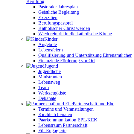
Berufung
Pastoraler Jahresplan
Geistliche Begleitung
Exerzitien
Berufungspastoral
Katholischer Christ werden
Wiedereintritt in die katholische Kirche
Kinder
Angebote
Lebensfeiern
Qualifizierung und Unterstützung Ehrenamtlicher
Finanzielle Förderung vor Ort
Jugend
Jugendliche
Ministranten
Lebensweg
Team
Werkzeugkiste
Dekanate
Partnerschaft und Ehe
Termine und Veranstaltungen
Kirchlich heiraten
Paarkommunikation EPL/KEK
Lebensraum Partnerschaft
Für Engagierte