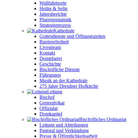
Wallfahrtsorte
Heilig & Selig
Jahresberichte
Pfarreienstatistik
Strategieprozess
Kathedrale
Gottesdienste und Öffnungszeiten
Barrierefreiheit
Livestream
Kontakt
Dompfarrei
Geschichte
Bischöfliche Dienste
Führungen
Musik an der Kathedrale
275 Jahre Dresdner Hofkirche
Leitung
Bischof
Generalvikar
Offizialat
Domkapitel
Bischöfliches Ordinariat
Leitung und Abteilungen
Pastoral und Verkündung
Presse & Öffentlichkeitsarbeit