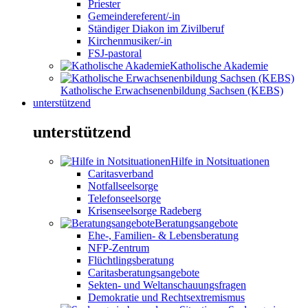
Priester
Gemeindereferent/-in
Ständiger Diakon im Zivilberuf
Kirchenmusiker/-in
FSJ-pastoral
Katholische Akademie
Katholische Erwachsenenbildung Sachsen (KEBS)
unterstützend
unterstützend
Hilfe in Notsituationen
Caritasverband
Notfallseelsorge
Telefonseelsorge
Krisenseelsorge Radeberg
Beratungsangebote
Ehe-, Familien- & Lebensberatung
NFP-Zentrum
Flüchtlingsberatung
Caritasberatungsangebote
Sekten- und Weltanschauungsfragen
Demokratie und Rechtsextremismus