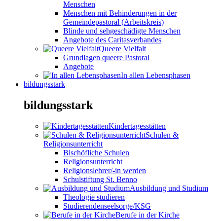
Menschen
Menschen mit Behinderungen in der
Gemeindepastoral (Arbeitskreis)
Blinde und sehgeschädigte Menschen
Angebote des Caritasverbandes
Queere Vielfalt
Grundlagen queere Pastoral
Angebote
In allen Lebensphasen
bildungsstark
bildungsstark
Kindertagesstätten
Schulen &
Religionsunterricht
Bischöfliche Schulen
Religionsunterricht
Religionslehrer/-in werden
Schulstiftung St. Benno
Ausbildung und Studium
Theologie studieren
Studierendenseelsorge/KSG
Berufe in der Kirche