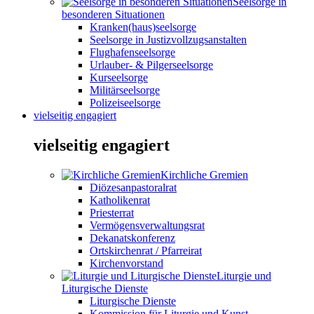
Seelsorge in
besonderen Situationen
Kranken(haus)seelsorge
Seelsorge in Justizvollzugsanstalten
Flughafenseelsorge
Urlauber- & Pilgerseelsorge
Kurseelsorge
Militärseelsorge
Polizeiseelsorge
vielseitig engagiert
vielseitig engagiert
Kirchliche Gremien
Diözesanpastoralrat
Katholikenrat
Priesterrat
Vermögensverwaltungsrat
Dekanatskonferenz
Ortskirchenrat / Pfarreirat
Kirchenvorstand
Liturgie und
Liturgische Dienste
Liturgische Dienste
Kommission für Liturgie und Kunst