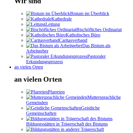
Wir sind
Bistum im Überblick
Kathedrale
Leitung
Bischöfliches Ordinariat
Katholisches Büro
Caritasverband
Das Bistum als
Arbeitgeber
Pastoraler
Erkundungsprozess
an vielen Orten
an vielen Orten
Pfarreien
Muttersprachliche
Gemeinden
Geistliche
Gemeinschaften
Bildungsstätten in Trägerschaft des Bistums