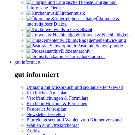
Liturgie und
Liturgische Dienste
Kirchenmusik
Ökumene &
interreligiöser Dialog
Kirche weltweit
Umwelt & Nachhaltigkeit
Engagemententwicklung
Pastorale Schwerpunkte
Diözesanarchiv
Domschatzkammer
gut informiert
gut informiert
Umgang mit Missbrauch und sexualisierter Gewalt
Kirchliches Amtsblatt
Veröffentlichungen & Formulare
Kirche in Hörfunk & Fernsehen
Pastoraler Jahresplan
Newsletter bestellen
Pfarreiengesetz und Wahlen zum Kirchenvorstand
Wahlen zum Ortskirchenrat
Archiv