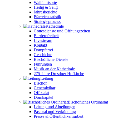
Wallfahrtsorte
Heilig & Selig
Jahresberichte
Pfarreienstatistik
Strategieprozess
Kathedrale
Gottesdienste und Öffnungszeiten
Barrierefreiheit
Livestream
Kontakt
Dompfarrei
Geschichte
Bischöfliche Dienste
Führungen
Musik an der Kathedrale
275 Jahre Dresdner Hofkirche
Leitung
Bischof
Generalvikar
Offizialat
Domkapitel
Bischöfliches Ordinariat
Leitung und Abteilungen
Pastoral und Verkündung
Presse & Öffentlichkeitsarbeit