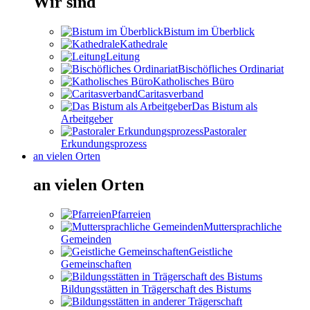
Wir sind
Bistum im Überblick
Kathedrale
Leitung
Bischöfliches Ordinariat
Katholisches Büro
Caritasverband
Das Bistum als
Arbeitgeber
Pastoraler
Erkundungsprozess
an vielen Orten
an vielen Orten
Pfarreien
Muttersprachliche
Gemeinden
Geistliche
Gemeinschaften
Bildungsstätten in Trägerschaft des Bistums