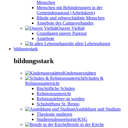
Menschen
Menschen mit Behinderungen in der
Gemeindepastoral (Arbeitskreis)
Blinde und sehgeschädigte Menschen
Angebote des Caritasverbandes
Queere Vielfalt
Grundlagen queere Pastoral
Angebote
In allen Lebensphasen
bildungsstark
bildungsstark
Kindertagesstätten
Schulen &
Religionsunterricht
Bischöfliche Schulen
Religionsunterricht
Religionslehrer/-in werden
Schulstiftung St. Benno
Ausbildung und Studium
Theologie studieren
Studierendenseelsorge/KSG
Berufe in der Kirche