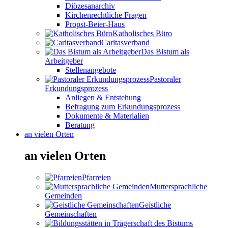
Diözesanarchiv
Kirchenrechtliche Fragen
Propst-Beier-Haus
Katholisches Büro
Caritasverband
Das Bistum als
Arbeitgeber
Stellenangebote
Pastoraler
Erkundungsprozess
Anliegen & Entstehung
Befragung zum Erkundungsprozess
Dokumente & Materialien
Beratung
an vielen Orten
an vielen Orten
Pfarreien
Muttersprachliche
Gemeinden
Geistliche
Gemeinschaften