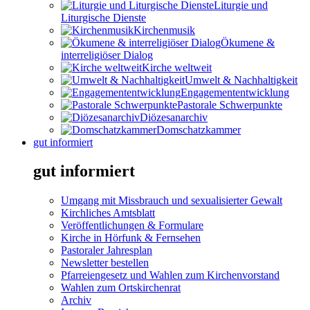
Liturgie und
Liturgische Dienste
Kirchenmusik
Ökumene &
interreligiöser Dialog
Kirche weltweit
Umwelt & Nachhaltigkeit
Engagemententwicklung
Pastorale Schwerpunkte
Diözesanarchiv
Domschatzkammer
gut informiert
gut informiert
Umgang mit Missbrauch und sexualisierter Gewalt
Kirchliches Amtsblatt
Veröffentlichungen & Formulare
Kirche in Hörfunk & Fernsehen
Pastoraler Jahresplan
Newsletter bestellen
Pfarreiengesetz und Wahlen zum Kirchenvorstand
Wahlen zum Ortskirchenrat
Archiv