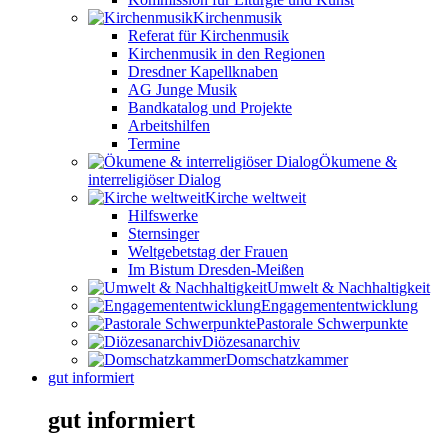
Kirchenmusik
Referat für Kirchenmusik
Kirchenmusik in den Regionen
Dresdner Kapellknaben
AG Junge Musik
Bandkatalog und Projekte
Arbeitshilfen
Termine
Ökumene &
interreligiöser Dialog
Kirche weltweit
Hilfswerke
Sternsinger
Weltgebetstag der Frauen
Im Bistum Dresden-Meißen
Umwelt & Nachhaltigkeit
Engagemententwicklung
Pastorale Schwerpunkte
Diözesanarchiv
Domschatzkammer
gut informiert
gut informiert