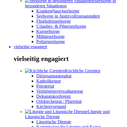
Seelsorge in
besonderen Situationen
Kranken(haus)seelsorge
Seelsorge in Justizvollzugsanstalten
Flughafenseelsorge
Urlauber- & Pilgerseelsorge
Kurseelsorge
Militärseelsorge
Polizeiseelsorge
vielseitig engagiert
vielseitig engagiert
Kirchliche Gremien
Diözesanpastoralrat
Katholikenrat
Priesterrat
Vermögensverwaltungsrat
Dekanatskonferenz
Ortskirchenrat / Pfarreirat
Kirchenvorstand
Liturgie und
Liturgische Dienste
Liturgische Dienste
Kommission für Liturgie und Kunst