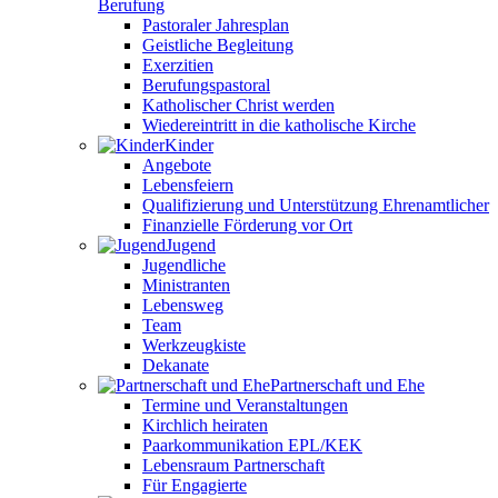
Berufung
Pastoraler Jahresplan
Geistliche Begleitung
Exerzitien
Berufungspastoral
Katholischer Christ werden
Wiedereintritt in die katholische Kirche
Kinder
Angebote
Lebensfeiern
Qualifizierung und Unterstützung Ehrenamtlicher
Finanzielle Förderung vor Ort
Jugend
Jugendliche
Ministranten
Lebensweg
Team
Werkzeugkiste
Dekanate
Partnerschaft und Ehe
Termine und Veranstaltungen
Kirchlich heiraten
Paarkommunikation EPL/KEK
Lebensraum Partnerschaft
Für Engagierte