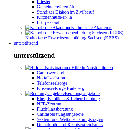
Priester
Gemeindereferent/-in
Ständiger Diakon im Zivilberuf
Kirchenmusiker/-in
FSJ-pastoral
Katholische Akademie
Katholische Erwachsenenbildung Sachsen (KEBS)
unterstützend
unterstützend
Hilfe in Notsituationen
Caritasverband
Notfallseelsorge
Telefonseelsorge
Krisenseelsorge Radeberg
Beratungsangebote
Ehe-, Familien- & Lebensberatung
NFP-Zentrum
Flüchtlingsberatung
Caritasberatungsangebote
Sekten- und Weltanschauungsfragen
Demokratie und Rechtsextremismus