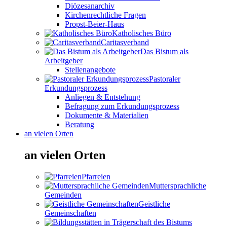
Diözesanarchiv
Kirchenrechtliche Fragen
Propst-Beier-Haus
Katholisches Büro
Caritasverband
Das Bistum als
Arbeitgeber
Stellenangebote
Pastoraler
Erkundungsprozess
Anliegen & Entstehung
Befragung zum Erkundungsprozess
Dokumente & Materialien
Beratung
an vielen Orten
an vielen Orten
Pfarreien
Muttersprachliche
Gemeinden
Geistliche
Gemeinschaften