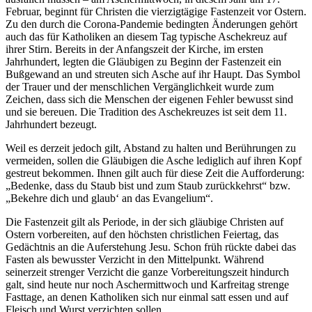
Februar, beginnt für Christen die vierzigtägige Fastenzeit vor Ostern.
Zu den durch die Corona-Pandemie bedingten Änderungen gehört
auch das für Katholiken an diesem Tag typische Aschekreuz auf
ihrer Stirn. Bereits in der Anfangszeit der Kirche, im ersten
Jahrhundert, legten die Gläubigen zu Beginn der Fastenzeit ein
Bußgewand an und streuten sich Asche auf ihr Haupt. Das Symbol
der Trauer und der menschlichen Vergänglichkeit wurde zum
Zeichen, dass sich die Menschen der eigenen Fehler bewusst sind
und sie bereuen. Die Tradition des Aschekreuzes ist seit dem 11.
Jahrhundert bezeugt.
Weil es derzeit jedoch gilt, Abstand zu halten und Berührungen zu
vermeiden, sollen die Gläubigen die Asche lediglich auf ihren Kopf
gestreut bekommen. Ihnen gilt auch für diese Zeit die Aufforderung:
„Bedenke, dass du Staub bist und zum Staub zurückkehrst“ bzw.
„Bekehre dich und glaub‘ an das Evangelium“.
Die Fastenzeit gilt als Periode, in der sich gläubige Christen auf
Ostern vorbereiten, auf den höchsten christlichen Feiertag, das
Gedächtnis an die Auferstehung Jesu. Schon früh rückte dabei das
Fasten als bewusster Verzicht in den Mittelpunkt. Während
seinerzeit strenger Verzicht die ganze Vorbereitungszeit hindurch
galt, sind heute nur noch Aschermittwoch und Karfreitag strenge
Fasttage, an denen Katholiken sich nur einmal satt essen und auf
Fleisch und Wurst verzichten sollen.