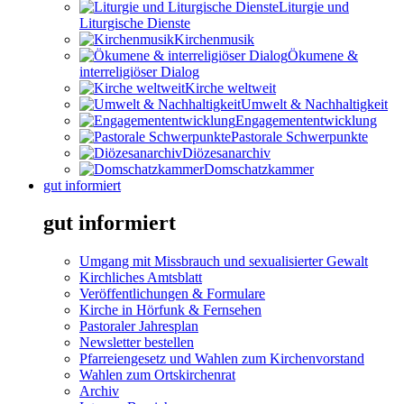
Liturgie und
Liturgische Dienste
Kirchenmusik
Ökumene &
interreligiöser Dialog
Kirche weltweit
Umwelt & Nachhaltigkeit
Engagemententwicklung
Pastorale Schwerpunkte
Diözesanarchiv
Domschatzkammer
gut informiert
gut informiert
Umgang mit Missbrauch und sexualisierter Gewalt
Kirchliches Amtsblatt
Veröffentlichungen & Formulare
Kirche in Hörfunk & Fernsehen
Pastoraler Jahresplan
Newsletter bestellen
Pfarreiengesetz und Wahlen zum Kirchenvorstand
Wahlen zum Ortskirchenrat
Archiv