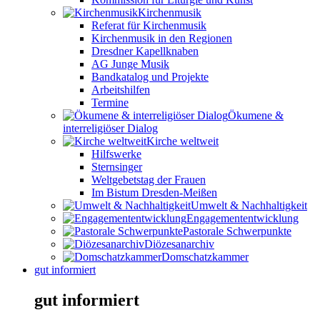
Kirchenmusik
Referat für Kirchenmusik
Kirchenmusik in den Regionen
Dresdner Kapellknaben
AG Junge Musik
Bandkatalog und Projekte
Arbeitshilfen
Termine
Ökumene &
interreligiöser Dialog
Kirche weltweit
Hilfswerke
Sternsinger
Weltgebetstag der Frauen
Im Bistum Dresden-Meißen
Umwelt & Nachhaltigkeit
Engagemententwicklung
Pastorale Schwerpunkte
Diözesanarchiv
Domschatzkammer
gut informiert
gut informiert