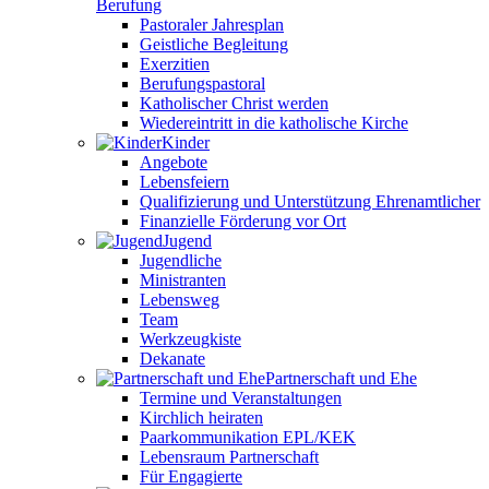
Berufung
Pastoraler Jahresplan
Geistliche Begleitung
Exerzitien
Berufungspastoral
Katholischer Christ werden
Wiedereintritt in die katholische Kirche
Kinder
Angebote
Lebensfeiern
Qualifizierung und Unterstützung Ehrenamtlicher
Finanzielle Förderung vor Ort
Jugend
Jugendliche
Ministranten
Lebensweg
Team
Werkzeugkiste
Dekanate
Partnerschaft und Ehe
Termine und Veranstaltungen
Kirchlich heiraten
Paarkommunikation EPL/KEK
Lebensraum Partnerschaft
Für Engagierte