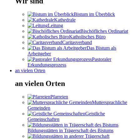
Wir sind
Bistum im Überblick
Kathedrale
Leitung
Bischöfliches Ordinariat
Katholisches Büro
Caritasverband
Das Bistum als
Arbeitgeber
Pastoraler
Erkundungsprozess
an vielen Orten
an vielen Orten
Pfarreien
Muttersprachliche
Gemeinden
Geistliche
Gemeinschaften
Bildungsstätten in Trägerschaft des Bistums