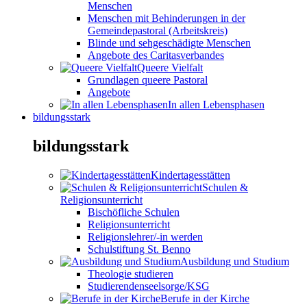
Menschen
Menschen mit Behinderungen in der
Gemeindepastoral (Arbeitskreis)
Blinde und sehgeschädigte Menschen
Angebote des Caritasverbandes
Queere Vielfalt
Grundlagen queere Pastoral
Angebote
In allen Lebensphasen
bildungsstark
bildungsstark
Kindertagesstätten
Schulen &
Religionsunterricht
Bischöfliche Schulen
Religionsunterricht
Religionslehrer/-in werden
Schulstiftung St. Benno
Ausbildung und Studium
Theologie studieren
Studierendenseelsorge/KSG
Berufe in der Kirche