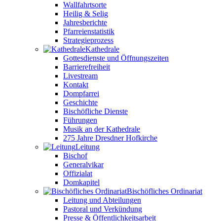
Wallfahrtsorte
Heilig & Selig
Jahresberichte
Pfarreienstatistik
Strategieprozess
Kathedrale
Gottesdienste und Öffnungszeiten
Barrierefreiheit
Livestream
Kontakt
Dompfarrei
Geschichte
Bischöfliche Dienste
Führungen
Musik an der Kathedrale
275 Jahre Dresdner Hofkirche
Leitung
Bischof
Generalvikar
Offizialat
Domkapitel
Bischöfliches Ordinariat
Leitung und Abteilungen
Pastoral und Verkündung
Presse & Öffentlichkeitsarbeit