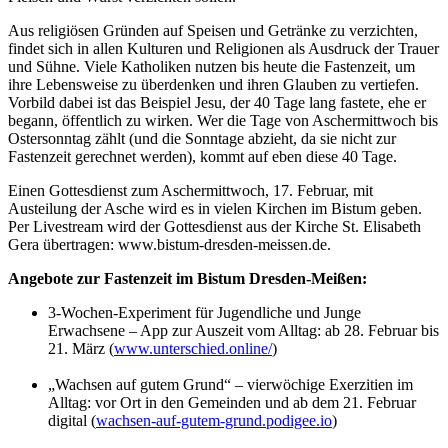
Aus religiösen Gründen auf Speisen und Getränke zu verzichten,
findet sich in allen Kulturen und Religionen als Ausdruck der Trauer
und Sühne. Viele Katholiken nutzen bis heute die Fastenzeit, um
ihre Lebensweise zu überdenken und ihren Glauben zu vertiefen.
Vorbild dabei ist das Beispiel Jesu, der 40 Tage lang fastete, ehe er
begann, öffentlich zu wirken. Wer die Tage von Aschermittwoch bis
Ostersonntag zählt (und die Sonntage abzieht, da sie nicht zur
Fastenzeit gerechnet werden), kommt auf eben diese 40 Tage.
Einen Gottesdienst zum Aschermittwoch, 17. Februar, mit
Austeilung der Asche wird es in vielen Kirchen im Bistum geben.
Per Livestream wird der Gottesdienst aus der Kirche St. Elisabeth
Gera übertragen: www.bistum-dresden-meissen.de.
Angebote zur Fastenzeit im Bistum Dresden-Meißen:
3-Wochen-Experiment für Jugendliche und Junge
Erwachsene – App zur Auszeit vom Alltag: ab 28. Februar bis
21. März (
www.unterschied.online/
)
„Wachsen auf gutem Grund“ – vierwöchige Exerzitien im
Alltag: vor Ort in den Gemeinden und ab dem 21. Februar
digital (
wachsen-auf-gutem-grund.podigee.io
)