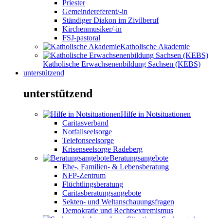
Priester
Gemeindereferent/-in
Ständiger Diakon im Zivilberuf
Kirchenmusiker/-in
FSJ-pastoral
Katholische Akademie
Katholische Erwachsenenbildung Sachsen (KEBS)
unterstützend
unterstützend
Hilfe in Notsituationen
Caritasverband
Notfallseelsorge
Telefonseelsorge
Krisenseelsorge Radeberg
Beratungsangebote
Ehe-, Familien- & Lebensberatung
NFP-Zentrum
Flüchtlingsberatung
Caritasberatungsangebote
Sekten- und Weltanschauungsfragen
Demokratie und Rechtsextremismus