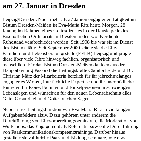
am 27. Januar in Dresden
Leipzig/Dresden. Nach mehr als 27 Jahren engagierter Tätigkeit im
Bistum Dresden-Meißen ist Eva-Maria Ritz heute Morgen, 28.
Januar, im Rahmen eines Gottesdienstes in der Hauskapelle des
Bischöflichen Ordinariats in Dresden in den wohlverdienten
Ruhestand verabschiedet worden. Seit 1998 bis war sie im Dienst
des Bistums tätig. Seit September 2000 leitete sie die Ehe-,
Familien- und Lebensberatungsstelle (EFLB) Leipzig und prägte
diese über viele Jahre hinweg fachlich, organisatorisch und
menschlich. Für d
as Bistum Dresden-Meißen dankten aus der
Hauptabteilung Pastoral die Leitungskräfte Claudia Leide und Dr.
Christian März der Mitarbeiterin herzlich für ihr jahrzehntelanges,
engagiertes Wirken, ihre fachliche Expertise und ihr unermüdliches
Eintreten für Paare, Familien und Einzelpersonen in schwierigen
Lebenslagen und wünschten für den neuen Lebensabschnitt alles
Gute, Gesundheit und Gottes reichen Segen.
Neben ihrer Leitungsfunktion war Eva-Maria Ritz in vielfältigen
Aufgabenfeldern aktiv. Dazu gehörten unter anderem die
Durchführung von Ehevorbereitungsseminaren, die Moderation von
Workshops, das Engagement als Referentin sowie die Durchführung
von Paarkommunikationskompetenztrainings. Darüber hinaus
gestaltete sie zahlreiche Paar- und Bildungsseminare, wie etwa