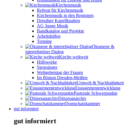
Kirchenmusik
Referat für Kirchenmusik
Kirchenmusik in den Regionen
Dresdner Kapellknaben
AG Junge Musik
Bandkatalog und Projekte
Arbeitshilfen
Termine
Ökumene &
interreligiöser Dialog
Kirche weltweit
Hilfswerke
Sternsinger
Weltgebetstag der Frauen
Im Bistum Dresden-Meißen
Umwelt & Nachhaltigkeit
Engagemententwicklung
Pastorale Schwerpunkte
Diözesanarchiv
Domschatzkammer
gut informiert
gut informiert