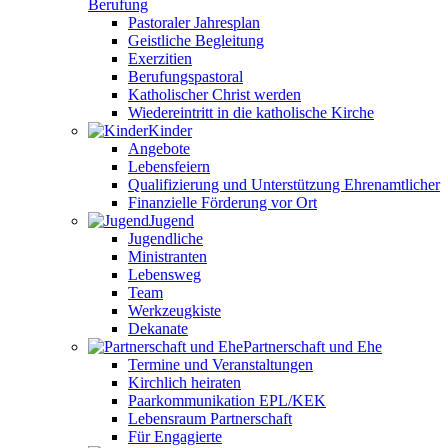
Berufung
Pastoraler Jahresplan
Geistliche Begleitung
Exerzitien
Berufungspastoral
Katholischer Christ werden
Wiedereintritt in die katholische Kirche
Kinder
Angebote
Lebensfeiern
Qualifizierung und Unterstützung Ehrenamtlicher
Finanzielle Förderung vor Ort
Jugend
Jugendliche
Ministranten
Lebensweg
Team
Werkzeugkiste
Dekanate
Partnerschaft und Ehe
Termine und Veranstaltungen
Kirchlich heiraten
Paarkommunikation EPL/KEK
Lebensraum Partnerschaft
Für Engagierte