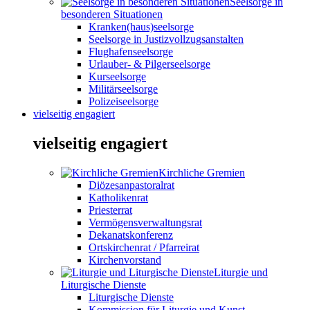
Seelsorge in
besonderen Situationen
Kranken(haus)seelsorge
Seelsorge in Justizvollzugsanstalten
Flughafenseelsorge
Urlauber- & Pilgerseelsorge
Kurseelsorge
Militärseelsorge
Polizeiseelsorge
vielseitig engagiert
vielseitig engagiert
Kirchliche Gremien
Diözesanpastoralrat
Katholikenrat
Priesterrat
Vermögensverwaltungsrat
Dekanatskonferenz
Ortskirchenrat / Pfarreirat
Kirchenvorstand
Liturgie und
Liturgische Dienste
Liturgische Dienste
Kommission für Liturgie und Kunst