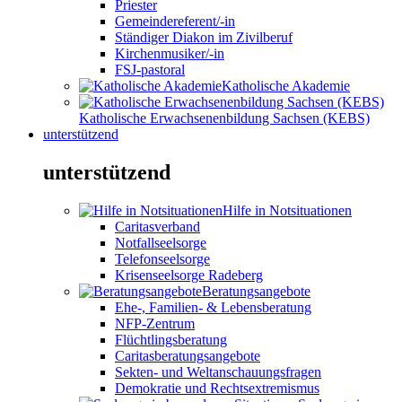
Priester
Gemeindereferent/-in
Ständiger Diakon im Zivilberuf
Kirchenmusiker/-in
FSJ-pastoral
Katholische Akademie
Katholische Erwachsenenbildung Sachsen (KEBS)
unterstützend
unterstützend
Hilfe in Notsituationen
Caritasverband
Notfallseelsorge
Telefonseelsorge
Krisenseelsorge Radeberg
Beratungsangebote
Ehe-, Familien- & Lebensberatung
NFP-Zentrum
Flüchtlingsberatung
Caritasberatungsangebote
Sekten- und Weltanschauungsfragen
Demokratie und Rechtsextremismus