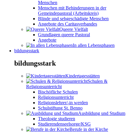
Menschen
Menschen mit Behinderungen in der
Gemeindepastoral (Arbeitskreis)
Blinde und sehgeschädigte Menschen
Angebote des Caritasverbandes
Queere Vielfalt
Grundlagen queere Pastoral
Angebote
In allen Lebensphasen
bildungsstark
bildungsstark
Kindertagesstätten
Schulen &
Religionsunterricht
Bischöfliche Schulen
Religionsunterricht
Religionslehrer/-in werden
Schulstiftung St. Benno
Ausbildung und Studium
Theologie studieren
Studierendenseelsorge/KSG
Berufe in der Kirche