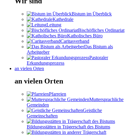
Wir sind
Bistum im Überblick
Kathedrale
Leitung
Bischöfliches Ordinariat
Katholisches Büro
Caritasverband
Das Bistum als
Arbeitgeber
Pastoraler
Erkundungsprozess
an vielen Orten
an vielen Orten
Pfarreien
Muttersprachliche
Gemeinden
Geistliche
Gemeinschaften
Bildungsstätten in Trägerschaft des Bistums