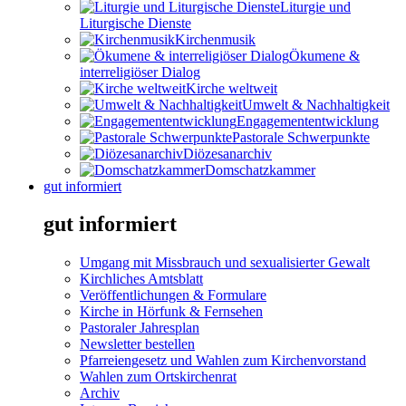
Liturgie und
Liturgische Dienste
Kirchenmusik
Ökumene &
interreligiöser Dialog
Kirche weltweit
Umwelt & Nachhaltigkeit
Engagemententwicklung
Pastorale Schwerpunkte
Diözesanarchiv
Domschatzkammer
gut informiert
gut informiert
Umgang mit Missbrauch und sexualisierter Gewalt
Kirchliches Amtsblatt
Veröffentlichungen & Formulare
Kirche in Hörfunk & Fernsehen
Pastoraler Jahresplan
Newsletter bestellen
Pfarreiengesetz und Wahlen zum Kirchenvorstand
Wahlen zum Ortskirchenrat
Archiv