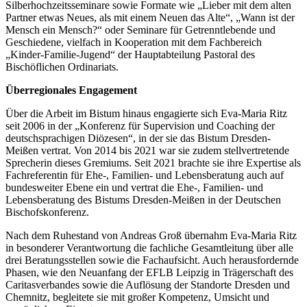
Silberhochzeitsseminare sowie Formate wie „Lieber mit dem alten
Partner etwas Neues, als mit einem Neuen das Alte“, „Wann ist der
Mensch ein Mensch?“ oder Seminare für Getrenntlebende und
Geschiedene, vielfach in Kooperation mit dem Fachbereich
„Kinder-Familie-Jugend“ der Hauptabteilung Pastoral des
Bischöflichen Ordinariats.
Überregionales Engagement
Über die Arbeit im Bistum hinaus engagierte sich Eva-Maria Ritz
seit 2006 in der „Konferenz für Supervision und Coaching der
deutschsprachigen Diözesen“, in der sie das Bistum Dresden-
Meißen vertrat. Von 2014 bis 2021 war sie zudem stellvertretende
Sprecherin dieses Gremiums. Seit 2021 brachte sie ihre Expertise als
Fachreferentin für Ehe-, Familien- und Lebensberatung auch auf
bundesweiter Ebene ein und vertrat die Ehe-, Familien- und
Lebensberatung des Bistums Dresden-Meißen in der Deutschen
Bischofskonferenz.
Nach dem Ruhestand von Andreas Groß übernahm Eva-Maria Ritz
in besonderer Verantwortung die fachliche Gesamtleitung über alle
drei Beratungsstellen sowie die Fachaufsicht. Auch herausfordernde
Phasen, wie den Neuanfang der EFLB Leipzig in Trägerschaft des
Caritasverbandes sowie die Auflösung der Standorte Dresden und
Chemnitz, begleitete sie mit großer Kompetenz, Umsicht und