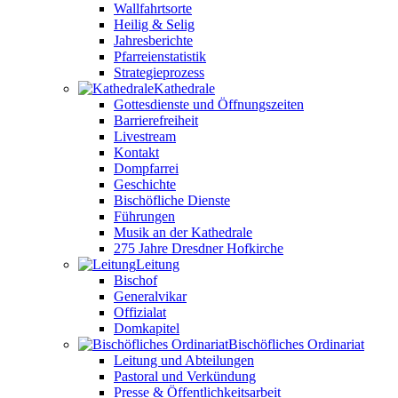
Wallfahrtsorte
Heilig & Selig
Jahresberichte
Pfarreienstatistik
Strategieprozess
Kathedrale
Gottesdienste und Öffnungszeiten
Barrierefreiheit
Livestream
Kontakt
Dompfarrei
Geschichte
Bischöfliche Dienste
Führungen
Musik an der Kathedrale
275 Jahre Dresdner Hofkirche
Leitung
Bischof
Generalvikar
Offizialat
Domkapitel
Bischöfliches Ordinariat
Leitung und Abteilungen
Pastoral und Verkündung
Presse & Öffentlichkeitsarbeit