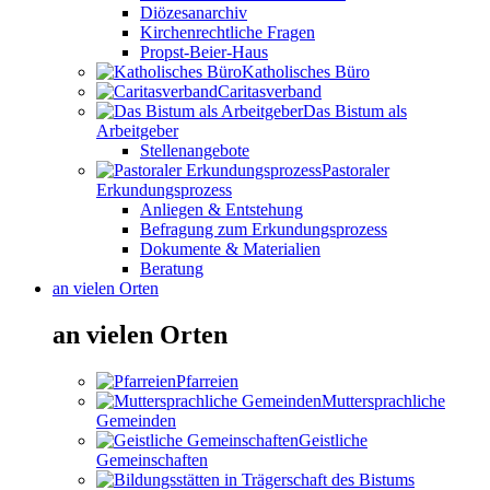
Diözesanarchiv
Kirchenrechtliche Fragen
Propst-Beier-Haus
Katholisches Büro
Caritasverband
Das Bistum als
Arbeitgeber
Stellenangebote
Pastoraler
Erkundungsprozess
Anliegen & Entstehung
Befragung zum Erkundungsprozess
Dokumente & Materialien
Beratung
an vielen Orten
an vielen Orten
Pfarreien
Muttersprachliche
Gemeinden
Geistliche
Gemeinschaften