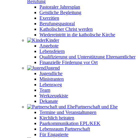
Berufung
Pastoraler Jahresplan
Geistliche Begleitung
Exerzitien
Berufungspastoral
Katholischer Christ werden
Wiedereintritt in die katholische Kirche
Kinder
Angebote
Lebensfeiern
Qualifizierung und Unterstützung Ehrenamtlicher
Finanzielle Förderung vor Ort
Jugend
Jugendliche
Ministranten
Lebensweg
Team
Werkzeugkiste
Dekanate
Partnerschaft und Ehe
Termine und Veranstaltungen
Kirchlich heiraten
Paarkommunikation EPL/KEK
Lebensraum Partnerschaft
Für Engagierte