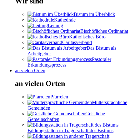
Wir sind
Bistum im Überblick
Kathedrale
Leitung
Bischöfliches Ordinariat
Katholisches Büro
Caritasverband
Das Bistum als
Arbeitgeber
Pastoraler
Erkundungsprozess
an vielen Orten
an vielen Orten
Pfarreien
Muttersprachliche
Gemeinden
Geistliche
Gemeinschaften
Bildungsstätten in Trägerschaft des Bistums