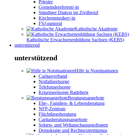
Priester
Gemeindereferent/-in
Ständiger Diakon im Zivilberuf
Kirchenmusiker/-in
FSJ-pastoral
Katholische Akademie
Katholische Erwachsenenbildung Sachsen (KEBS)
unterstützend
unterstützend
Hilfe in Notsituationen
Caritasverband
Notfallseelsorge
Telefonseelsorge
Krisenseelsorge Radeberg
Beratungsangebote
Ehe-, Familien- & Lebensberatung
NFP-Zentrum
Flüchtlingsberatung
Caritasberatungsangebote
Sekten- und Weltanschauungsfragen
Demokratie und Rechtsextremismus