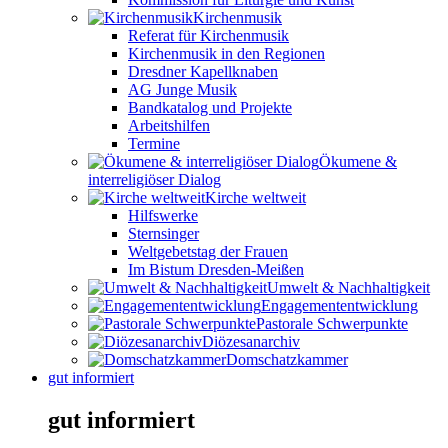
Kirchenmusik
Referat für Kirchenmusik
Kirchenmusik in den Regionen
Dresdner Kapellknaben
AG Junge Musik
Bandkatalog und Projekte
Arbeitshilfen
Termine
Ökumene &
interreligiöser Dialog
Kirche weltweit
Hilfswerke
Sternsinger
Weltgebetstag der Frauen
Im Bistum Dresden-Meißen
Umwelt & Nachhaltigkeit
Engagemententwicklung
Pastorale Schwerpunkte
Diözesanarchiv
Domschatzkammer
gut informiert
gut informiert