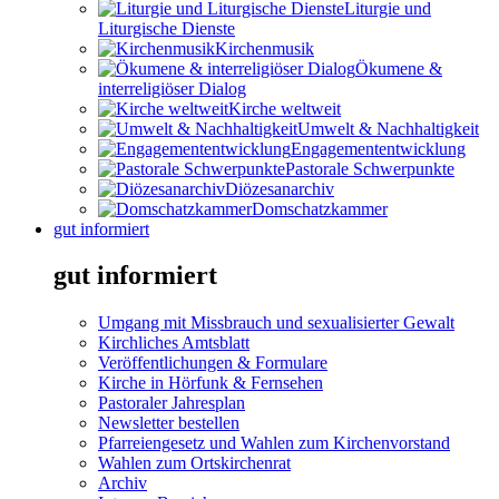
Liturgie und
Liturgische Dienste
Kirchenmusik
Ökumene &
interreligiöser Dialog
Kirche weltweit
Umwelt & Nachhaltigkeit
Engagemententwicklung
Pastorale Schwerpunkte
Diözesanarchiv
Domschatzkammer
gut informiert
gut informiert
Umgang mit Missbrauch und sexualisierter Gewalt
Kirchliches Amtsblatt
Veröffentlichungen & Formulare
Kirche in Hörfunk & Fernsehen
Pastoraler Jahresplan
Newsletter bestellen
Pfarreiengesetz und Wahlen zum Kirchenvorstand
Wahlen zum Ortskirchenrat
Archiv