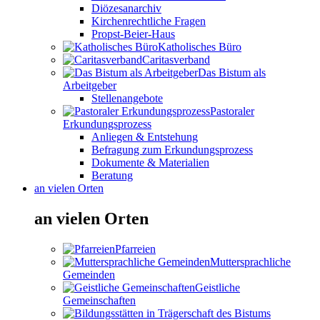
Diözesanarchiv
Kirchenrechtliche Fragen
Propst-Beier-Haus
Katholisches Büro
Caritasverband
Das Bistum als
Arbeitgeber
Stellenangebote
Pastoraler
Erkundungsprozess
Anliegen & Entstehung
Befragung zum Erkundungsprozess
Dokumente & Materialien
Beratung
an vielen Orten
an vielen Orten
Pfarreien
Muttersprachliche
Gemeinden
Geistliche
Gemeinschaften