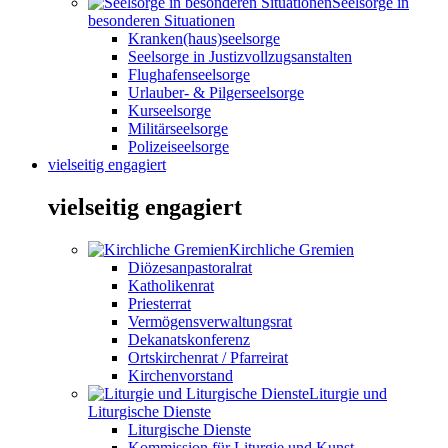
Seelsorge in
besonderen Situationen
Kranken(haus)seelsorge
Seelsorge in Justizvollzugsanstalten
Flughafenseelsorge
Urlauber- & Pilgerseelsorge
Kurseelsorge
Militärseelsorge
Polizeiseelsorge
vielseitig engagiert
vielseitig engagiert
Kirchliche Gremien
Diözesanpastoralrat
Katholikenrat
Priesterrat
Vermögensverwaltungsrat
Dekanatskonferenz
Ortskirchenrat / Pfarreirat
Kirchenvorstand
Liturgie und
Liturgische Dienste
Liturgische Dienste
Kommission für Liturgie und Kunst