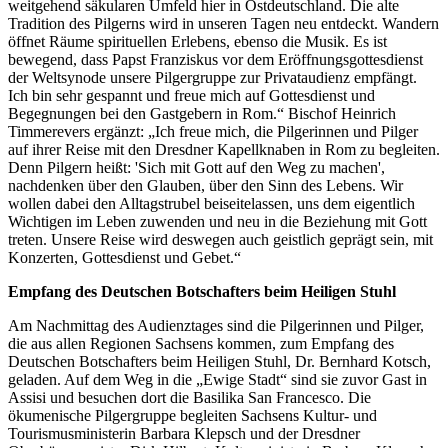
weitgehend säkularen Umfeld hier in Ostdeutschland. Die alte
Tradition des Pilgerns wird in unseren Tagen neu entdeckt. Wandern
öffnet Räume spirituellen Erlebens, ebenso die Musik. Es ist
bewegend, dass Papst Franziskus vor dem Eröffnungsgottesdienst
der Weltsynode unsere Pilgergruppe zur Privataudienz empfängt.
Ich bin sehr gespannt und freue mich auf Gottesdienst und
Begegnungen bei den Gastgebern in Rom.“ Bischof Heinrich
Timmerevers ergänzt: „Ich freue mich, die Pilgerinnen und Pilger
auf ihrer Reise mit den Dresdner Kapellknaben in Rom zu begleiten.
Denn Pilgern heißt: 'Sich mit Gott auf den Weg zu machen',
nachdenken über den Glauben, über den Sinn des Lebens. Wir
wollen dabei den Alltagstrubel beiseitelassen, uns dem eigentlich
Wichtigen im Leben zuwenden und neu in die Beziehung mit Gott
treten. Unsere Reise wird deswegen auch geistlich geprägt sein, mit
Konzerten, Gottesdienst und Gebet.“
Empfang des Deutschen Botschafters beim Heiligen Stuhl
Am Nachmittag des Audienztages sind die Pilgerinnen und Pilger,
die aus allen Regionen Sachsens kommen, zum Empfang des
Deutschen Botschafters beim Heiligen Stuhl, Dr. Bernhard Kotsch,
geladen. Auf dem Weg in die „Ewige Stadt“ sind sie zuvor Gast in
Assisi und besuchen dort die Basilika San Francesco. Die
ökumenische Pilgergruppe begleiten Sachsens Kultur- und
Tourismusministerin Barbara Klepsch und der Dresdner