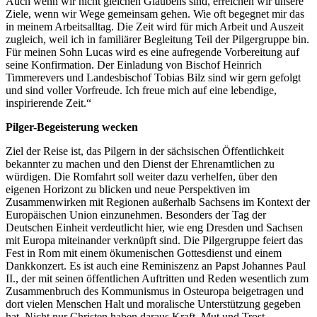
Auch wenn wir nicht gleichen Glaubens sind, erreichen wir unsere
Ziele, wenn wir Wege gemeinsam gehen. Wie oft begegnet mir das
in meinem Arbeitsalltag. Die Zeit wird für mich Arbeit und Auszeit
zugleich, weil ich in familiärer Begleitung Teil der Pilgergruppe bin.
Für meinen Sohn Lucas wird es eine aufregende Vorbereitung auf
seine Konfirmation. Der Einladung von Bischof Heinrich
Timmerevers und Landesbischof Tobias Bilz sind wir gern gefolgt
und sind voller Vorfreude. Ich freue mich auf eine lebendige,
inspirierende Zeit.“
Pilger-Begeisterung wecken
Ziel der Reise ist, das Pilgern in der sächsischen Öffentlichkeit
bekannter zu machen und den Dienst der Ehrenamtlichen zu
würdigen. Die Romfahrt soll weiter dazu verhelfen, über den
eigenen Horizont zu blicken und neue Perspektiven im
Zusammenwirken mit Regionen außerhalb Sachsens im Kontext der
Europäischen Union einzunehmen. Besonders der Tag der
Deutschen Einheit verdeutlicht hier, wie eng Dresden und Sachsen
mit Europa miteinander verknüpft sind. Die Pilgergruppe feiert das
Fest in Rom mit einem ökumenischen Gottesdienst und einem
Dankkonzert. Es ist auch eine Reminiszenz an Papst Johannes Paul
II., der mit seinen öffentlichen Auftritten und Reden wesentlich zum
Zusammenbruch des Kommunismus in Osteuropa beigetragen und
dort vielen Menschen Halt und moralische Unterstützung gegeben
hat. Nicht nur Christen haben daraus Kraft, Mut und Trost