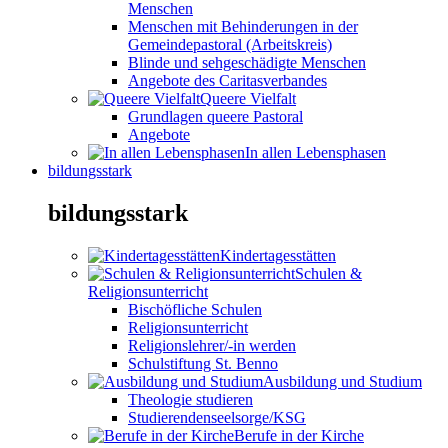
Menschen
Menschen mit Behinderungen in der
Gemeindepastoral (Arbeitskreis)
Blinde und sehgeschädigte Menschen
Angebote des Caritasverbandes
Queere Vielfalt
Grundlagen queere Pastoral
Angebote
In allen Lebensphasen
bildungsstark
bildungsstark
Kindertagesstätten
Schulen &
Religionsunterricht
Bischöfliche Schulen
Religionsunterricht
Religionslehrer/-in werden
Schulstiftung St. Benno
Ausbildung und Studium
Theologie studieren
Studierendenseelsorge/KSG
Berufe in der Kirche