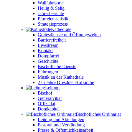
Wallfahrtsorte
Heilig & Selig
Jahresberichte
Pfarreienstatistik
Strategieprozess
Kathedrale
Gottesdienste und Öffnungszeiten
Barrierefreiheit
Livestream
Kontakt
Dompfarrei
Geschichte
Bischöfliche Dienste
Führungen
Musik an der Kathedrale
275 Jahre Dresdner Hofkirche
Leitung
Bischof
Generalvikar
Offizialat
Domkapitel
Bischöfliches Ordinariat
Leitung und Abteilungen
Pastoral und Verkündung
Presse & Öffentlichkeitsarbeit