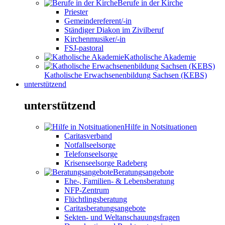
Berufe in der Kirche
Priester
Gemeindereferent/-in
Ständiger Diakon im Zivilberuf
Kirchenmusiker/-in
FSJ-pastoral
Katholische Akademie
Katholische Erwachsenenbildung Sachsen (KEBS)
unterstützend
unterstützend
Hilfe in Notsituationen
Caritasverband
Notfallseelsorge
Telefonseelsorge
Krisenseelsorge Radeberg
Beratungsangebote
Ehe-, Familien- & Lebensberatung
NFP-Zentrum
Flüchtlingsberatung
Caritasberatungsangebote
Sekten- und Weltanschauungsfragen