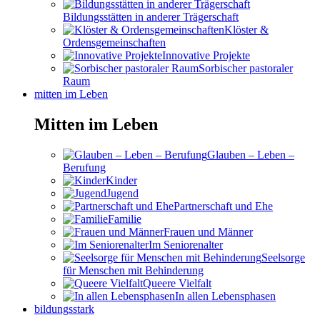
Bildungsstätten in anderer Trägerschaft
Klöster &
Ordensgemeinschaften
Innovative Projekte
Sorbischer pastoraler
Raum
mitten im Leben
Mitten im Leben
Glauben – Leben –
Berufung
Kinder
Jugend
Partnerschaft und Ehe
Familie
Frauen und Männer
Im Seniorenalter
Seelsorge
für Menschen mit Behinderung
Queere Vielfalt
In allen Lebensphasen
bildungsstark