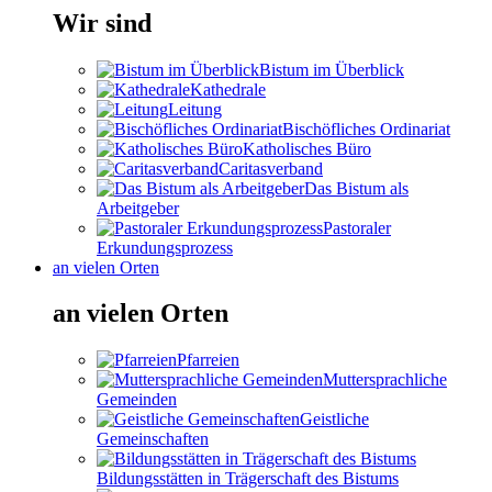
Wir sind
Bistum im Überblick
Kathedrale
Leitung
Bischöfliches Ordinariat
Katholisches Büro
Caritasverband
Das Bistum als
Arbeitgeber
Pastoraler
Erkundungsprozess
an vielen Orten
an vielen Orten
Pfarreien
Muttersprachliche
Gemeinden
Geistliche
Gemeinschaften
Bildungsstätten in Trägerschaft des Bistums