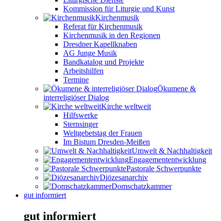
Kommission für Liturgie und Kunst
Kirchenmusik
Referat für Kirchenmusik
Kirchenmusik in den Regionen
Dresdner Kapellknaben
AG Junge Musik
Bandkatalog und Projekte
Arbeitshilfen
Termine
Ökumene &
interreligiöser Dialog
Kirche weltweit
Hilfswerke
Sternsinger
Weltgebetstag der Frauen
Im Bistum Dresden-Meißen
Umwelt & Nachhaltigkeit
Engagemententwicklung
Pastorale Schwerpunkte
Diözesanarchiv
Domschatzkammer
gut informiert
gut informiert