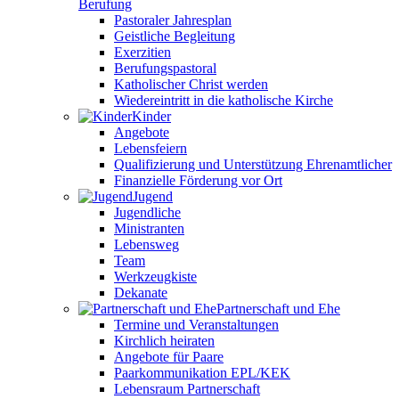
Berufung
Pastoraler Jahresplan
Geistliche Begleitung
Exerzitien
Berufungspastoral
Katholischer Christ werden
Wiedereintritt in die katholische Kirche
Kinder
Angebote
Lebensfeiern
Qualifizierung und Unterstützung Ehrenamtlicher
Finanzielle Förderung vor Ort
Jugend
Jugendliche
Ministranten
Lebensweg
Team
Werkzeugkiste
Dekanate
Partnerschaft und Ehe
Termine und Veranstaltungen
Kirchlich heiraten
Angebote für Paare
Paarkommunikation EPL/KEK
Lebensraum Partnerschaft