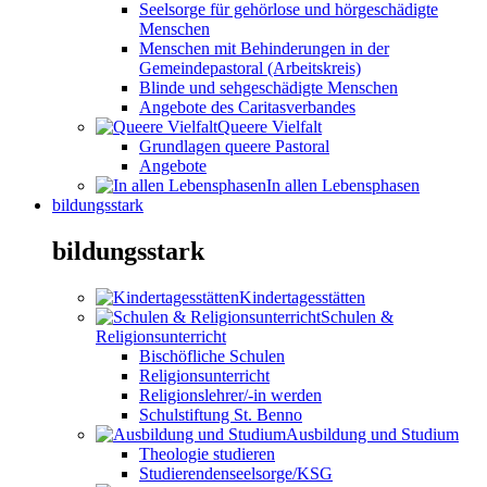
Seelsorge für gehörlose und hörgeschädigte
Menschen
Menschen mit Behinderungen in der
Gemeindepastoral (Arbeitskreis)
Blinde und sehgeschädigte Menschen
Angebote des Caritasverbandes
Queere Vielfalt
Grundlagen queere Pastoral
Angebote
In allen Lebensphasen
bildungsstark
bildungsstark
Kindertagesstätten
Schulen &
Religionsunterricht
Bischöfliche Schulen
Religionsunterricht
Religionslehrer/-in werden
Schulstiftung St. Benno
Ausbildung und Studium
Theologie studieren
Studierendenseelsorge/KSG