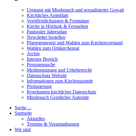
Umgang mit Missbrauch und sexualisierter Gewalt
Kirchliches Amtsblatt
Veröffentlichungen & Formulare
Kirche in Hörfunk & Fernsehen
Pastoraler Jahresplan
Newsletter bestellen
Pfarreiengesetz und Wahlen zum Kirchenvorstand
Wahlen zum Ortskirchenrat
Archiv
Interner Bereich
Personensuche
Mediennutzung und Urheberrecht
Datenschutz Website
Informationen zum Kirchenaustritt
Profanierung
Regelungen kirchlicher Datenschutz
Missbrauch Geistlicher Autorität
Suche ...
Startseite
Aktuelles
Termine & Veranstaltungen
Wir sind