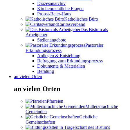
Diözesanarchiv
Kirchenrechtliche Fragen
Propst-Beier-Haus
Katholisches Büro
Caritasverband
Das Bistum als
Arbeitgeber
Stellenangebote
Pastoraler
Erkundungsprozess
Anliegen & Entstehung
Befragung zum Erkundungsprozess
Dokumente & Materialien
Beratung
an vielen Orten
an vielen Orten
Pfarreien
Muttersprachliche
Gemeinden
Geistliche
Gemeinschaften