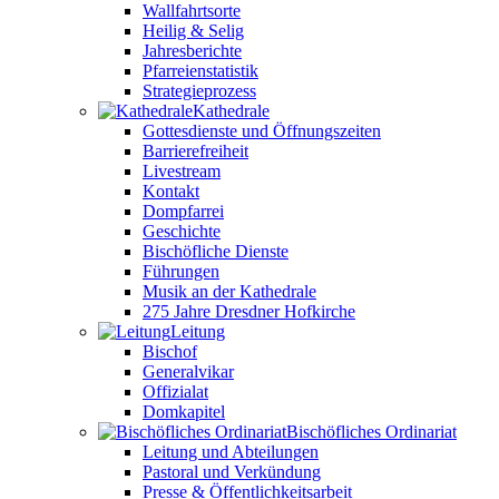
Wallfahrtsorte
Heilig & Selig
Jahresberichte
Pfarreienstatistik
Strategieprozess
Kathedrale
Gottesdienste und Öffnungszeiten
Barrierefreiheit
Livestream
Kontakt
Dompfarrei
Geschichte
Bischöfliche Dienste
Führungen
Musik an der Kathedrale
275 Jahre Dresdner Hofkirche
Leitung
Bischof
Generalvikar
Offizialat
Domkapitel
Bischöfliches Ordinariat
Leitung und Abteilungen
Pastoral und Verkündung
Presse & Öffentlichkeitsarbeit