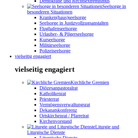
Demokratie und Rechtsextremismus
Seelsorge in
besonderen Situationen
Kranken(haus)seelsorge
Seelsorge in Justizvollzugsanstalten
Flughafenseelsorge
Urlauber- & Pilgerseelsorge
Kurseelsorge
Militärseelsorge
Polizeiseelsorge
vielseitig engagiert
vielseitig engagiert
Kirchliche Gremien
Diözesanpastoralrat
Katholikenrat
Priesterrat
Vermögensverwaltungsrat
Dekanatskonferenz
Ortskirchenrat / Pfarreirat
Kirchenvorstand
Liturgie und
Liturgische Dienste
Liturgische Dienste