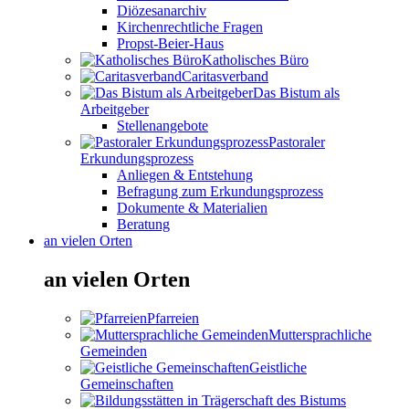
Diözesanarchiv
Kirchenrechtliche Fragen
Propst-Beier-Haus
Katholisches Büro
Caritasverband
Das Bistum als
Arbeitgeber
Stellenangebote
Pastoraler
Erkundungsprozess
Anliegen & Entstehung
Befragung zum Erkundungsprozess
Dokumente & Materialien
Beratung
an vielen Orten
an vielen Orten
Pfarreien
Muttersprachliche
Gemeinden
Geistliche
Gemeinschaften