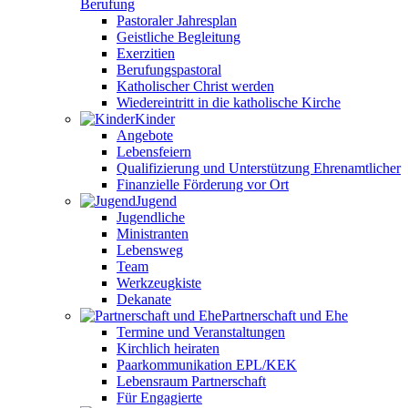
Berufung
Pastoraler Jahresplan
Geistliche Begleitung
Exerzitien
Berufungspastoral
Katholischer Christ werden
Wiedereintritt in die katholische Kirche
Kinder
Angebote
Lebensfeiern
Qualifizierung und Unterstützung Ehrenamtlicher
Finanzielle Förderung vor Ort
Jugend
Jugendliche
Ministranten
Lebensweg
Team
Werkzeugkiste
Dekanate
Partnerschaft und Ehe
Termine und Veranstaltungen
Kirchlich heiraten
Paarkommunikation EPL/KEK
Lebensraum Partnerschaft
Für Engagierte