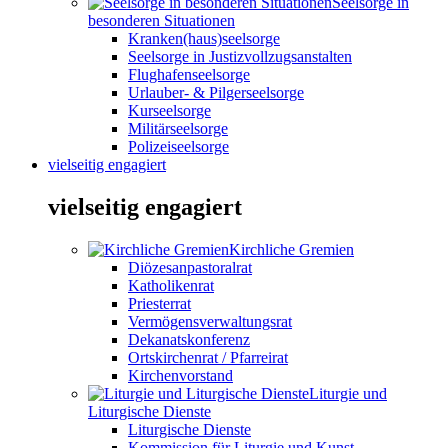
Seelsorge in
besonderen Situationen
Kranken(haus)seelsorge
Seelsorge in Justizvollzugsanstalten
Flughafenseelsorge
Urlauber- & Pilgerseelsorge
Kurseelsorge
Militärseelsorge
Polizeiseelsorge
vielseitig engagiert
vielseitig engagiert
Kirchliche Gremien
Diözesanpastoralrat
Katholikenrat
Priesterrat
Vermögensverwaltungsrat
Dekanatskonferenz
Ortskirchenrat / Pfarreirat
Kirchenvorstand
Liturgie und
Liturgische Dienste
Liturgische Dienste
Kommission für Liturgie und Kunst