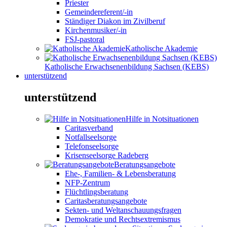
Priester
Gemeindereferent/-in
Ständiger Diakon im Zivilberuf
Kirchenmusiker/-in
FSJ-pastoral
Katholische Akademie
Katholische Erwachsenenbildung Sachsen (KEBS)
unterstützend
unterstützend
Hilfe in Notsituationen
Caritasverband
Notfallseelsorge
Telefonseelsorge
Krisenseelsorge Radeberg
Beratungsangebote
Ehe-, Familien- & Lebensberatung
NFP-Zentrum
Flüchtlingsberatung
Caritasberatungsangebote
Sekten- und Weltanschauungsfragen
Demokratie und Rechtsextremismus