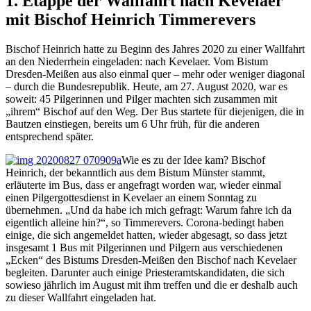
1. Etappe der Wallfahrt nach Kevelaer
mit Bischof Heinrich Timmerevers
Bischof Heinrich hatte zu Beginn des Jahres 2020 zu einer Wallfahrt
an den Niederrhein eingeladen: nach Kevelaer. Vom Bistum
Dresden-Meißen aus also einmal quer – mehr oder weniger diagonal
– durch die Bundesrepublik. Heute, am 27. August 2020, war es
soweit: 45 Pilgerinnen und Pilger machten sich zusammen mit
„ihrem“ Bischof auf den Weg. Der Bus startete für diejenigen, die in
Bautzen einstiegen, bereits um 6 Uhr früh, für die anderen
entsprechend später.
Wie es zu der Idee kam? Bischof
Heinrich, der bekanntlich aus dem Bistum Münster stammt,
erläuterte im Bus, dass er angefragt worden war, wieder einmal
einen Pilgergottesdienst in Kevelaer an einem Sonntag zu
übernehmen. „Und da habe ich mich gefragt: Warum fahre ich da
eigentlich alleine hin?“, so Timmerevers. Corona-bedingt haben
einige, die sich angemeldet hatten, wieder abgesagt, so dass jetzt
insgesamt 1 Bus mit Pilgerinnen und Pilgern aus verschiedenen
„Ecken“ des Bistums Dresden-Meißen den Bischof nach Kevelaer
begleiten. Darunter auch einige Priesteramtskandidaten, die sich
sowieso jährlich im August mit ihm treffen und die er deshalb auch
zu dieser Wallfahrt eingeladen hat.