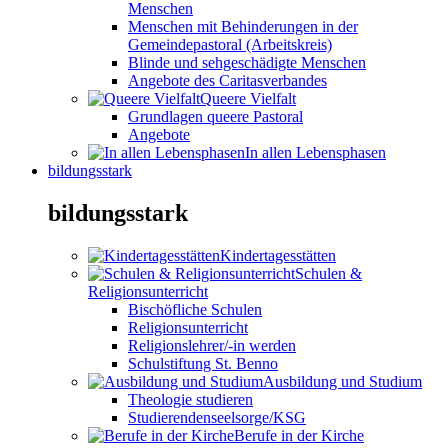
Menschen
Menschen mit Behinderungen in der
Gemeindepastoral (Arbeitskreis)
Blinde und sehgeschädigte Menschen
Angebote des Caritasverbandes
Queere Vielfalt
Grundlagen queere Pastoral
Angebote
In allen Lebensphasen
bildungsstark
bildungsstark
Kindertagesstätten
Schulen &
Religionsunterricht
Bischöfliche Schulen
Religionsunterricht
Religionslehrer/-in werden
Schulstiftung St. Benno
Ausbildung und Studium
Theologie studieren
Studierendenseelsorge/KSG
Berufe in der Kirche