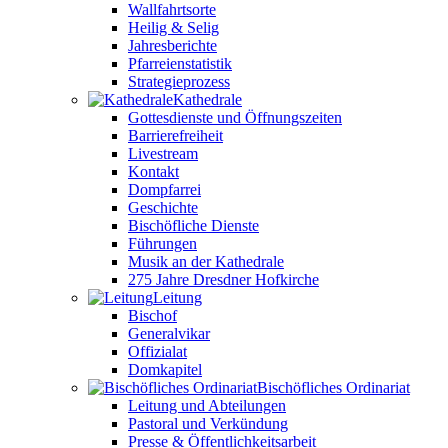
Wallfahrtsorte
Heilig & Selig
Jahresberichte
Pfarreienstatistik
Strategieprozess
Kathedrale
Gottesdienste und Öffnungszeiten
Barrierefreiheit
Livestream
Kontakt
Dompfarrei
Geschichte
Bischöfliche Dienste
Führungen
Musik an der Kathedrale
275 Jahre Dresdner Hofkirche
Leitung
Bischof
Generalvikar
Offizialat
Domkapitel
Bischöfliches Ordinariat
Leitung und Abteilungen
Pastoral und Verkündung
Presse & Öffentlichkeitsarbeit