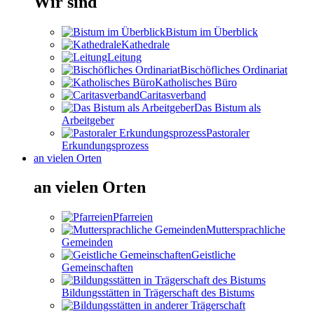
Wir sind
Bistum im Überblick
Kathedrale
Leitung
Bischöfliches Ordinariat
Katholisches Büro
Caritasverband
Das Bistum als
Arbeitgeber
Pastoraler
Erkundungsprozess
an vielen Orten
an vielen Orten
Pfarreien
Muttersprachliche
Gemeinden
Geistliche
Gemeinschaften
Bildungsstätten in Trägerschaft des Bistums