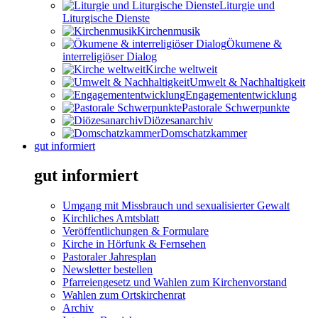
Liturgie und
Liturgische Dienste
Kirchenmusik
Ökumene &
interreligiöser Dialog
Kirche weltweit
Umwelt & Nachhaltigkeit
Engagemententwicklung
Pastorale Schwerpunkte
Diözesanarchiv
Domschatzkammer
gut informiert
gut informiert
Umgang mit Missbrauch und sexualisierter Gewalt
Kirchliches Amtsblatt
Veröffentlichungen & Formulare
Kirche in Hörfunk & Fernsehen
Pastoraler Jahresplan
Newsletter bestellen
Pfarreiengesetz und Wahlen zum Kirchenvorstand
Wahlen zum Ortskirchenrat
Archiv