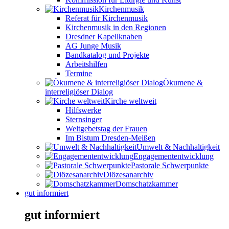
Kirchenmusik
Referat für Kirchenmusik
Kirchenmusik in den Regionen
Dresdner Kapellknaben
AG Junge Musik
Bandkatalog und Projekte
Arbeitshilfen
Termine
Ökumene &
interreligiöser Dialog
Kirche weltweit
Hilfswerke
Sternsinger
Weltgebetstag der Frauen
Im Bistum Dresden-Meißen
Umwelt & Nachhaltigkeit
Engagemententwicklung
Pastorale Schwerpunkte
Diözesanarchiv
Domschatzkammer
gut informiert
gut informiert