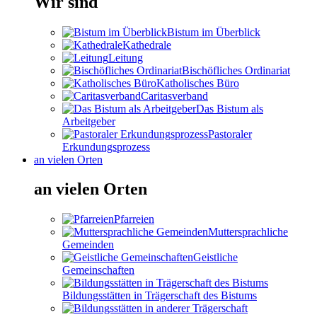
Wir sind
Bistum im Überblick
Kathedrale
Leitung
Bischöfliches Ordinariat
Katholisches Büro
Caritasverband
Das Bistum als
Arbeitgeber
Pastoraler
Erkundungsprozess
an vielen Orten
an vielen Orten
Pfarreien
Muttersprachliche
Gemeinden
Geistliche
Gemeinschaften
Bildungsstätten in Trägerschaft des Bistums