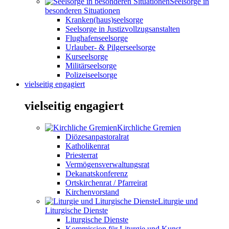
Seelsorge in
besonderen Situationen
Kranken(haus)seelsorge
Seelsorge in Justizvollzugsanstalten
Flughafenseelsorge
Urlauber- & Pilgerseelsorge
Kurseelsorge
Militärseelsorge
Polizeiseelsorge
vielseitig engagiert
vielseitig engagiert
Kirchliche Gremien
Diözesanpastoralrat
Katholikenrat
Priesterrat
Vermögensverwaltungsrat
Dekanatskonferenz
Ortskirchenrat / Pfarreirat
Kirchenvorstand
Liturgie und
Liturgische Dienste
Liturgische Dienste
Kommission für Liturgie und Kunst