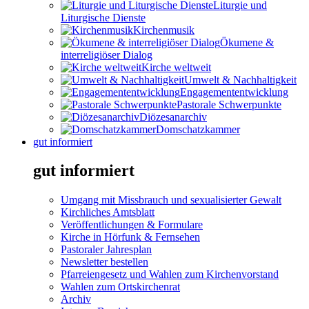
Liturgie und
Liturgische Dienste
Kirchenmusik
Ökumene &
interreligiöser Dialog
Kirche weltweit
Umwelt & Nachhaltigkeit
Engagemententwicklung
Pastorale Schwerpunkte
Diözesanarchiv
Domschatzkammer
gut informiert
gut informiert
Umgang mit Missbrauch und sexualisierter Gewalt
Kirchliches Amtsblatt
Veröffentlichungen & Formulare
Kirche in Hörfunk & Fernsehen
Pastoraler Jahresplan
Newsletter bestellen
Pfarreiengesetz und Wahlen zum Kirchenvorstand
Wahlen zum Ortskirchenrat
Archiv