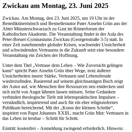
Zwickau am Montag, 23. Juni 2025
Zwickau. Am Montag, den 23. Juni 2025, um 19 Uhr ist der
Benediktinermönch und Bestsellerautor Pater Anselm Grün aus der
Abtei Münsterschwarzach zu Gast im Römerforum der
Katholischen Akademie. Die Veranstaltung findet in der Aula des
Peter-Breuer-Gymnasiums Zwickau (Georgenstraße 3-5) statt. In
einer Zeit zunehmender globaler Krisen, wachsender Unsicherheit
und schwindenden Vertrauens in die Zukunft setzt eine besondere
Veranstaltung ein Zeichen der Hoffnung.
Unter dem Titel „Vertraue dem Leben – Wie Zuversicht gelingen
kann“ spricht Pater Anselm Grün über Wege, trotz äußerer
Unsicherheiten innere Stärke, Vertrauen und Lebensfreude
wiederzufinden. Basierend auf seinem gleichnamigen Buch zeigt
der Autor auf, wie Menschen ihre Ressourcen neu entdecken und
sich nicht von Angst lähmen lassen müssen. Seine Gedanken
verbinden theologische Tiefe mit lebenspraktischen Impulsen –
verständlich, inspirierend und auch für ein eher religionsfernes
Publikum bereichernd. Mit der „Kunst der kleinen Schritte“,
inspiriert von Papst Johannes XXIII., macht Grün Mut: Vertrauen in
das Leben ist lernbar – Schritt für Schritt.
Eintritt: kostenfrei – Anmeldung zwingend erforderlich. Hinweis: