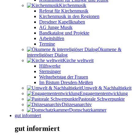
Kirchenmusik
Referat für Kirchenmusik
Kirchenmusik in den Regionen
Dresdner Kapellknaben
AG Junge Musik
Bandkatalog und Projekte
Arbeitshilfen
Termine
Ökumene &
interreligiöser Dialog
Kirche weltweit
Hilfswerke
Sternsinger
Weltgebetstag der Frauen
Im Bistum Dresden-Meißen
Umwelt & Nachhaltigkeit
Engagemententwicklung
Pastorale Schwerpunkte
Diözesanarchiv
Domschatzkammer
gut informiert
gut informiert