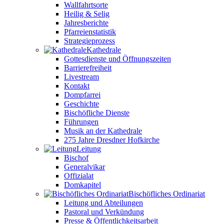
Wallfahrtsorte
Heilig & Selig
Jahresberichte
Pfarreienstatistik
Strategieprozess
Kathedrale
Gottesdienste und Öffnungszeiten
Barrierefreiheit
Livestream
Kontakt
Dompfarrei
Geschichte
Bischöfliche Dienste
Führungen
Musik an der Kathedrale
275 Jahre Dresdner Hofkirche
Leitung
Bischof
Generalvikar
Offizialat
Domkapitel
Bischöfliches Ordinariat
Leitung und Abteilungen
Pastoral und Verkündung
Presse & Öffentlichkeitsarbeit