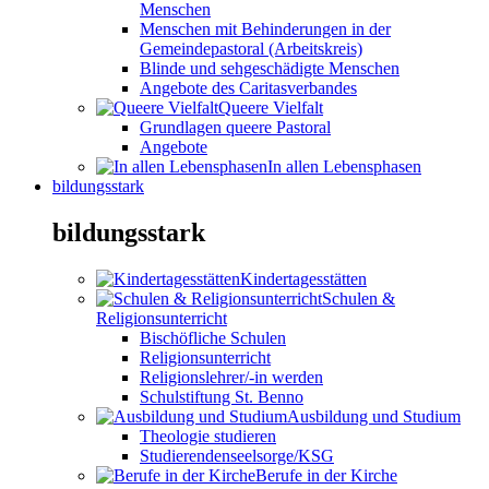
Menschen
Menschen mit Behinderungen in der
Gemeindepastoral (Arbeitskreis)
Blinde und sehgeschädigte Menschen
Angebote des Caritasverbandes
Queere Vielfalt
Grundlagen queere Pastoral
Angebote
In allen Lebensphasen
bildungsstark
bildungsstark
Kindertagesstätten
Schulen &
Religionsunterricht
Bischöfliche Schulen
Religionsunterricht
Religionslehrer/-in werden
Schulstiftung St. Benno
Ausbildung und Studium
Theologie studieren
Studierendenseelsorge/KSG
Berufe in der Kirche