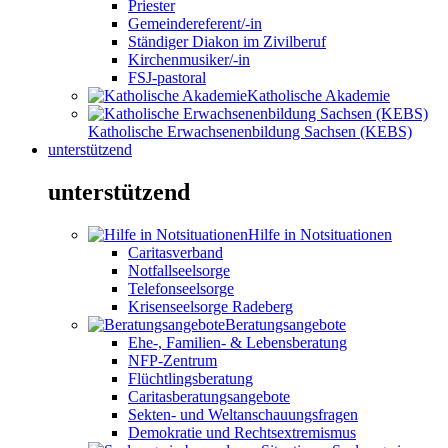
Priester
Gemeindereferent/-in
Ständiger Diakon im Zivilberuf
Kirchenmusiker/-in
FSJ-pastoral
Katholische Akademie
Katholische Erwachsenenbildung Sachsen (KEBS)
unterstützend
unterstützend
Hilfe in Notsituationen
Caritasverband
Notfallseelsorge
Telefonseelsorge
Krisenseelsorge Radeberg
Beratungsangebote
Ehe-, Familien- & Lebensberatung
NFP-Zentrum
Flüchtlingsberatung
Caritasberatungsangebote
Sekten- und Weltanschauungsfragen
Demokratie und Rechtsextremismus