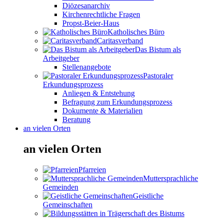
Diözesanarchiv
Kirchenrechtliche Fragen
Propst-Beier-Haus
Katholisches Büro
Caritasverband
Das Bistum als
Arbeitgeber
Stellenangebote
Pastoraler
Erkundungsprozess
Anliegen & Entstehung
Befragung zum Erkundungsprozess
Dokumente & Materialien
Beratung
an vielen Orten
an vielen Orten
Pfarreien
Muttersprachliche
Gemeinden
Geistliche
Gemeinschaften