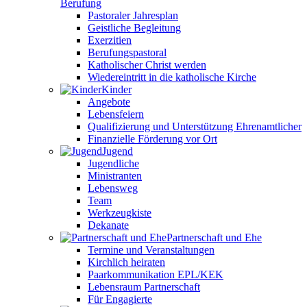
Berufung
Pastoraler Jahresplan
Geistliche Begleitung
Exerzitien
Berufungspastoral
Katholischer Christ werden
Wiedereintritt in die katholische Kirche
Kinder
Angebote
Lebensfeiern
Qualifizierung und Unterstützung Ehrenamtlicher
Finanzielle Förderung vor Ort
Jugend
Jugendliche
Ministranten
Lebensweg
Team
Werkzeugkiste
Dekanate
Partnerschaft und Ehe
Termine und Veranstaltungen
Kirchlich heiraten
Paarkommunikation EPL/KEK
Lebensraum Partnerschaft
Für Engagierte