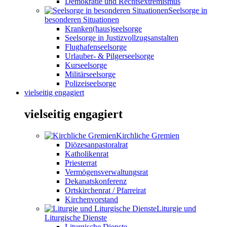
Demokratie und Rechtsextremismus
Seelsorge in
besonderen Situationen
Kranken(haus)seelsorge
Seelsorge in Justizvollzugsanstalten
Flughafenseelsorge
Urlauber- & Pilgerseelsorge
Kurseelsorge
Militärseelsorge
Polizeiseelsorge
vielseitig engagiert
vielseitig engagiert
Kirchliche Gremien
Diözesanpastoralrat
Katholikenrat
Priesterrat
Vermögensverwaltungsrat
Dekanatskonferenz
Ortskirchenrat / Pfarreirat
Kirchenvorstand
Liturgie und
Liturgische Dienste
Liturgische Dienste