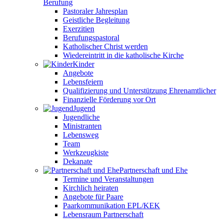
Berufung
Pastoraler Jahresplan
Geistliche Begleitung
Exerzitien
Berufungspastoral
Katholischer Christ werden
Wiedereintritt in die katholische Kirche
Kinder
Angebote
Lebensfeiern
Qualifizierung und Unterstützung Ehrenamtlicher
Finanzielle Förderung vor Ort
Jugend
Jugendliche
Ministranten
Lebensweg
Team
Werkzeugkiste
Dekanate
Partnerschaft und Ehe
Termine und Veranstaltungen
Kirchlich heiraten
Angebote für Paare
Paarkommunikation EPL/KEK
Lebensraum Partnerschaft