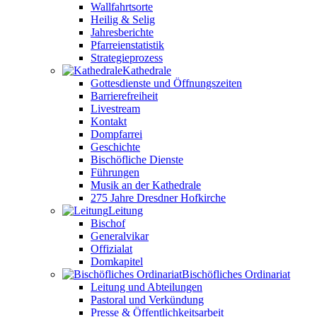
Wallfahrtsorte
Heilig & Selig
Jahresberichte
Pfarreienstatistik
Strategieprozess
Kathedrale
Gottesdienste und Öffnungszeiten
Barrierefreiheit
Livestream
Kontakt
Dompfarrei
Geschichte
Bischöfliche Dienste
Führungen
Musik an der Kathedrale
275 Jahre Dresdner Hofkirche
Leitung
Bischof
Generalvikar
Offizialat
Domkapitel
Bischöfliches Ordinariat
Leitung und Abteilungen
Pastoral und Verkündung
Presse & Öffentlichkeitsarbeit