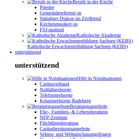
Berufe in der Kirche
Priester
Gemeindereferent/-in
Ständiger Diakon im Zivilberuf
Kirchenmusiker/-in
FSJ-pastoral
Katholische Akademie
Katholische Erwachsenenbildung Sachsen (KEBS)
unterstützend
unterstützend
Hilfe in Notsituationen
Caritasverband
Notfallseelsorge
Telefonseelsorge
Krisenseelsorge Radeberg
Beratungsangebote
Ehe-, Familien- & Lebensberatung
NFP-Zentrum
Flüchtlingsberatung
Caritasberatungsangebote
Sekten- und Weltanschauungsfragen