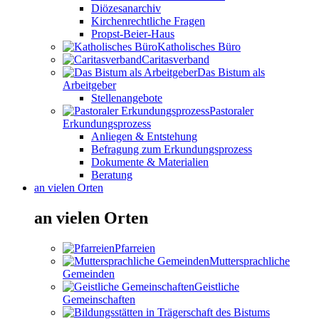
Diözesanarchiv
Kirchenrechtliche Fragen
Propst-Beier-Haus
Katholisches Büro
Caritasverband
Das Bistum als
Arbeitgeber
Stellenangebote
Pastoraler
Erkundungsprozess
Anliegen & Entstehung
Befragung zum Erkundungsprozess
Dokumente & Materialien
Beratung
an vielen Orten
an vielen Orten
Pfarreien
Muttersprachliche
Gemeinden
Geistliche
Gemeinschaften