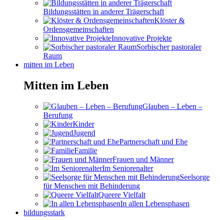
Bildungsstätten in anderer Trägerschaft
Klöster &
Ordensgemeinschaften
Innovative Projekte
Sorbischer pastoraler
Raum
mitten im Leben
Mitten im Leben
Glauben – Leben –
Berufung
Kinder
Jugend
Partnerschaft und Ehe
Familie
Frauen und Männer
Im Seniorenalter
Seelsorge
für Menschen mit Behinderung
Queere Vielfalt
In allen Lebensphasen
bildungsstark