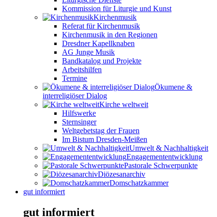
Kommission für Liturgie und Kunst
Kirchenmusik
Referat für Kirchenmusik
Kirchenmusik in den Regionen
Dresdner Kapellknaben
AG Junge Musik
Bandkatalog und Projekte
Arbeitshilfen
Termine
Ökumene &
interreligiöser Dialog
Kirche weltweit
Hilfswerke
Sternsinger
Weltgebetstag der Frauen
Im Bistum Dresden-Meißen
Umwelt & Nachhaltigkeit
Engagemententwicklung
Pastorale Schwerpunkte
Diözesanarchiv
Domschatzkammer
gut informiert
gut informiert