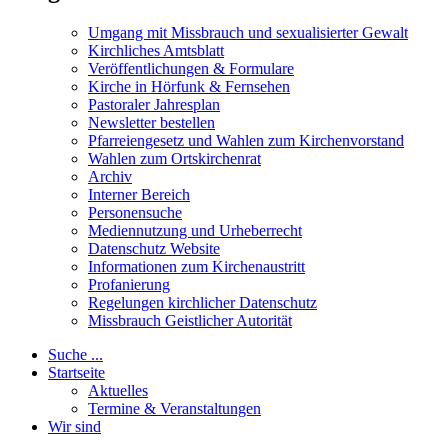
Umgang mit Missbrauch und sexualisierter Gewalt
Kirchliches Amtsblatt
Veröffentlichungen & Formulare
Kirche in Hörfunk & Fernsehen
Pastoraler Jahresplan
Newsletter bestellen
Pfarreiengesetz und Wahlen zum Kirchenvorstand
Wahlen zum Ortskirchenrat
Archiv
Interner Bereich
Personensuche
Mediennutzung und Urheberrecht
Datenschutz Website
Informationen zum Kirchenaustritt
Profanierung
Regelungen kirchlicher Datenschutz
Missbrauch Geistlicher Autorität
Suche ...
Startseite
Aktuelles
Termine & Veranstaltungen
Wir sind