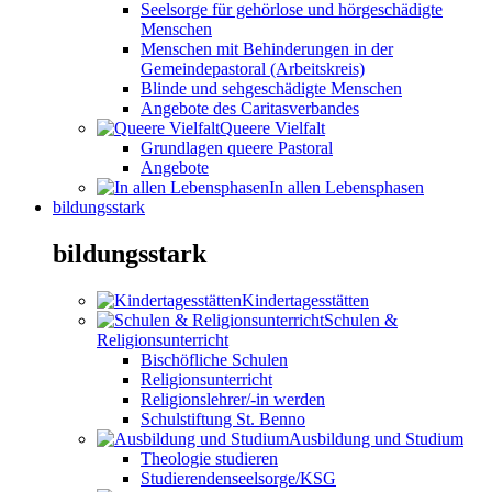
Seelsorge für gehörlose und hörgeschädigte
Menschen
Menschen mit Behinderungen in der
Gemeindepastoral (Arbeitskreis)
Blinde und sehgeschädigte Menschen
Angebote des Caritasverbandes
Queere Vielfalt
Grundlagen queere Pastoral
Angebote
In allen Lebensphasen
bildungsstark
bildungsstark
Kindertagesstätten
Schulen &
Religionsunterricht
Bischöfliche Schulen
Religionsunterricht
Religionslehrer/-in werden
Schulstiftung St. Benno
Ausbildung und Studium
Theologie studieren
Studierendenseelsorge/KSG