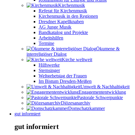
Kirchenmusik
Referat für Kirchenmusik
Kirchenmusik in den Regionen
Dresdner Kapellknaben
AG Junge Musik
Bandkatalog und Projekte
Arbeitshilfen
Termine
Ökumene &
interreligiöser Dialog
Kirche weltweit
Hilfswerke
Sternsinger
Weltgebetstag der Frauen
Im Bistum Dresden-Meißen
Umwelt & Nachhaltigkeit
Engagemententwicklung
Pastorale Schwerpunkte
Diözesanarchiv
Domschatzkammer
gut informiert
gut informiert