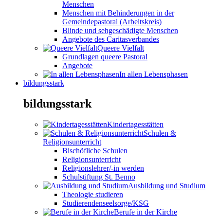
Menschen
Menschen mit Behinderungen in der
Gemeindepastoral (Arbeitskreis)
Blinde und sehgeschädigte Menschen
Angebote des Caritasverbandes
Queere Vielfalt
Grundlagen queere Pastoral
Angebote
In allen Lebensphasen
bildungsstark
bildungsstark
Kindertagesstätten
Schulen &
Religionsunterricht
Bischöfliche Schulen
Religionsunterricht
Religionslehrer/-in werden
Schulstiftung St. Benno
Ausbildung und Studium
Theologie studieren
Studierendenseelsorge/KSG
Berufe in der Kirche