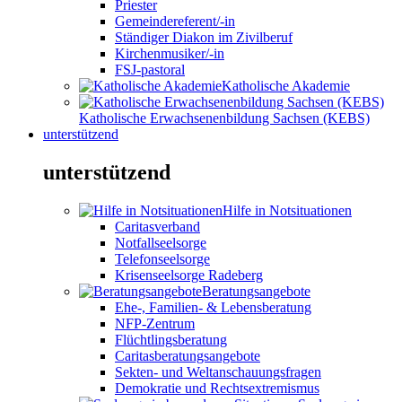
Priester
Gemeindereferent/-in
Ständiger Diakon im Zivilberuf
Kirchenmusiker/-in
FSJ-pastoral
Katholische Akademie
Katholische Erwachsenenbildung Sachsen (KEBS)
unterstützend
unterstützend
Hilfe in Notsituationen
Caritasverband
Notfallseelsorge
Telefonseelsorge
Krisenseelsorge Radeberg
Beratungsangebote
Ehe-, Familien- & Lebensberatung
NFP-Zentrum
Flüchtlingsberatung
Caritasberatungsangebote
Sekten- und Weltanschauungsfragen
Demokratie und Rechtsextremismus