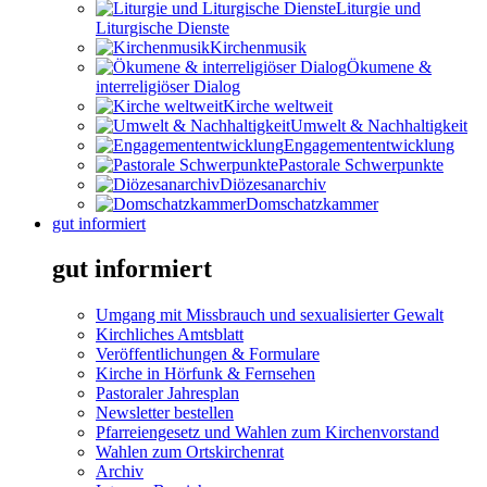
Liturgie und
Liturgische Dienste
Kirchenmusik
Ökumene &
interreligiöser Dialog
Kirche weltweit
Umwelt & Nachhaltigkeit
Engagemententwicklung
Pastorale Schwerpunkte
Diözesanarchiv
Domschatzkammer
gut informiert
gut informiert
Umgang mit Missbrauch und sexualisierter Gewalt
Kirchliches Amtsblatt
Veröffentlichungen & Formulare
Kirche in Hörfunk & Fernsehen
Pastoraler Jahresplan
Newsletter bestellen
Pfarreiengesetz und Wahlen zum Kirchenvorstand
Wahlen zum Ortskirchenrat
Archiv