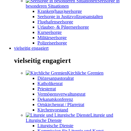
Seelsorge in
besonderen Situationen
Kranken(haus)seelsorge
Seelsorge in Justizvollzugsanstalten
Flughafenseelsorge
Urlauber- & Pilgerseelsorge
Kurseelsorge
Militärseelsorge
Polizeiseelsorge
vielseitig engagiert
vielseitig engagiert
Kirchliche Gremien
Diözesanpastoralrat
Katholikenrat
Priesterrat
Vermögensverwaltungsrat
Dekanatskonferenz
Ortskirchenrat / Pfarreirat
Kirchenvorstand
Liturgie und
Liturgische Dienste
Liturgische Dienste
Kommission für Liturgie und Kunst