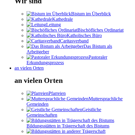
Wir sind
Bistum im Überblick
Kathedrale
Leitung
Bischöfliches Ordinariat
Katholisches Büro
Caritasverband
Das Bistum als
Arbeitgeber
Pastoraler
Erkundungsprozess
an vielen Orten
an vielen Orten
Pfarreien
Muttersprachliche
Gemeinden
Geistliche
Gemeinschaften
Bildungsstätten in Trägerschaft des Bistums