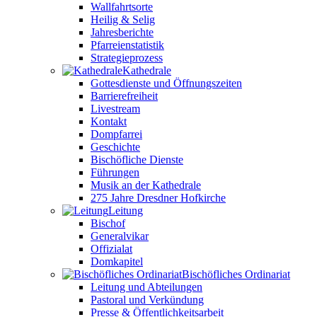
Wallfahrtsorte
Heilig & Selig
Jahresberichte
Pfarreienstatistik
Strategieprozess
Kathedrale
Gottesdienste und Öffnungszeiten
Barrierefreiheit
Livestream
Kontakt
Dompfarrei
Geschichte
Bischöfliche Dienste
Führungen
Musik an der Kathedrale
275 Jahre Dresdner Hofkirche
Leitung
Bischof
Generalvikar
Offizialat
Domkapitel
Bischöfliches Ordinariat
Leitung und Abteilungen
Pastoral und Verkündung
Presse & Öffentlichkeitsarbeit