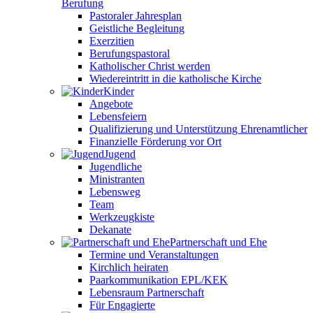
Berufung
Pastoraler Jahresplan
Geistliche Begleitung
Exerzitien
Berufungspastoral
Katholischer Christ werden
Wiedereintritt in die katholische Kirche
Kinder
Angebote
Lebensfeiern
Qualifizierung und Unterstützung Ehrenamtlicher
Finanzielle Förderung vor Ort
Jugend
Jugendliche
Ministranten
Lebensweg
Team
Werkzeugkiste
Dekanate
Partnerschaft und Ehe
Termine und Veranstaltungen
Kirchlich heiraten
Paarkommunikation EPL/KEK
Lebensraum Partnerschaft
Für Engagierte