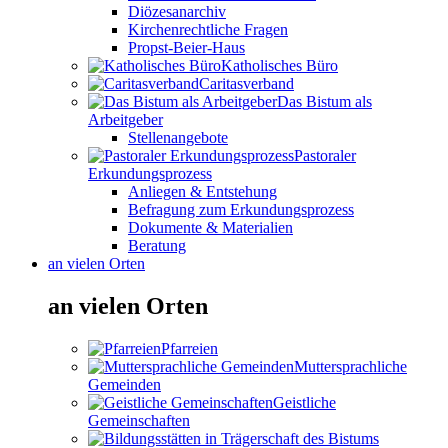
Diözesanarchiv
Kirchenrechtliche Fragen
Propst-Beier-Haus
Katholisches Büro
Caritasverband
Das Bistum als
Arbeitgeber
Stellenangebote
Pastoraler
Erkundungsprozess
Anliegen & Entstehung
Befragung zum Erkundungsprozess
Dokumente & Materialien
Beratung
an vielen Orten
an vielen Orten
Pfarreien
Muttersprachliche
Gemeinden
Geistliche
Gemeinschaften