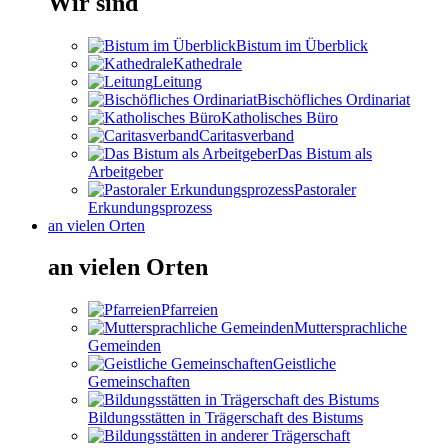
Wir sind
Bistum im Überblick
Kathedrale
Leitung
Bischöfliches Ordinariat
Katholisches Büro
Caritasverband
Das Bistum als
Arbeitgeber
Pastoraler
Erkundungsprozess
an vielen Orten
an vielen Orten
Pfarreien
Muttersprachliche
Gemeinden
Geistliche
Gemeinschaften
Bildungsstätten in Trägerschaft des Bistums