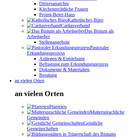
Diözesanarchiv
Kirchenrechtliche Fragen
Propst-Beier-Haus
Katholisches Büro
Caritasverband
Das Bistum als
Arbeitgeber
Stellenangebote
Pastoraler
Erkundungsprozess
Anliegen & Entstehung
Befragung zum Erkundungsprozess
Dokumente & Materialien
Beratung
an vielen Orten
an vielen Orten
Pfarreien
Muttersprachliche
Gemeinden
Geistliche
Gemeinschaften