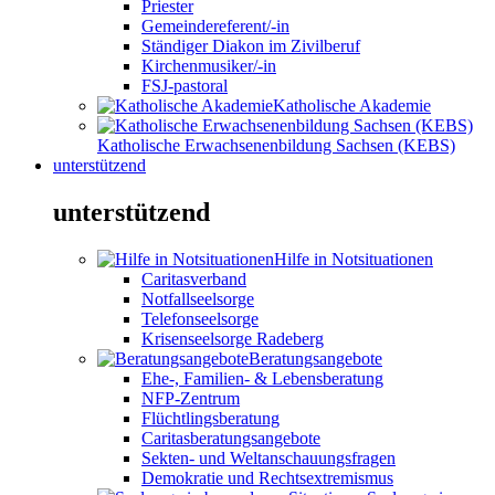
Priester
Gemeindereferent/-in
Ständiger Diakon im Zivilberuf
Kirchenmusiker/-in
FSJ-pastoral
Katholische Akademie
Katholische Erwachsenenbildung Sachsen (KEBS)
unterstützend
unterstützend
Hilfe in Notsituationen
Caritasverband
Notfallseelsorge
Telefonseelsorge
Krisenseelsorge Radeberg
Beratungsangebote
Ehe-, Familien- & Lebensberatung
NFP-Zentrum
Flüchtlingsberatung
Caritasberatungsangebote
Sekten- und Weltanschauungsfragen
Demokratie und Rechtsextremismus