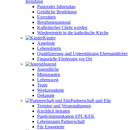
Berufung
Pastoraler Jahresplan
Geistliche Begleitung
Exerzitien
Berufungspastoral
Katholischer Christ werden
Wiedereintritt in die katholische Kirche
Kinder
Angebote
Lebensfeiern
Qualifizierung und Unterstützung Ehrenamtlicher
Finanzielle Förderung vor Ort
Jugend
Jugendliche
Ministranten
Lebensweg
Team
Werkzeugkiste
Dekanate
Partnerschaft und Ehe
Termine und Veranstaltungen
Kirchlich heiraten
Paarkommunikation EPL/KEK
Lebensraum Partnerschaft
Für Engagierte