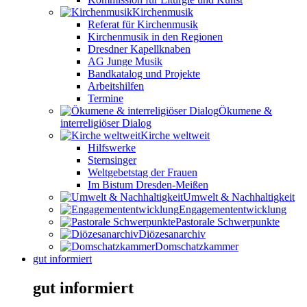
Kirchenmusik
Referat für Kirchenmusik
Kirchenmusik in den Regionen
Dresdner Kapellknaben
AG Junge Musik
Bandkatalog und Projekte
Arbeitshilfen
Termine
Ökumene &
interreligiöser Dialog
Kirche weltweit
Hilfswerke
Sternsinger
Weltgebetstag der Frauen
Im Bistum Dresden-Meißen
Umwelt & Nachhaltigkeit
Engagemententwicklung
Pastorale Schwerpunkte
Diözesanarchiv
Domschatzkammer
gut informiert
gut informiert