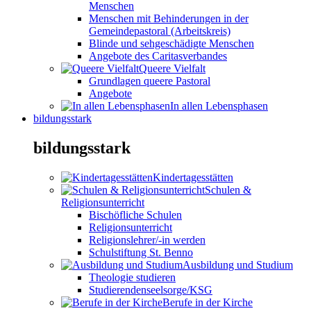
Menschen
Menschen mit Behinderungen in der
Gemeindepastoral (Arbeitskreis)
Blinde und sehgeschädigte Menschen
Angebote des Caritasverbandes
Queere Vielfalt
Grundlagen queere Pastoral
Angebote
In allen Lebensphasen
bildungsstark
bildungsstark
Kindertagesstätten
Schulen &
Religionsunterricht
Bischöfliche Schulen
Religionsunterricht
Religionslehrer/-in werden
Schulstiftung St. Benno
Ausbildung und Studium
Theologie studieren
Studierendenseelsorge/KSG
Berufe in der Kirche