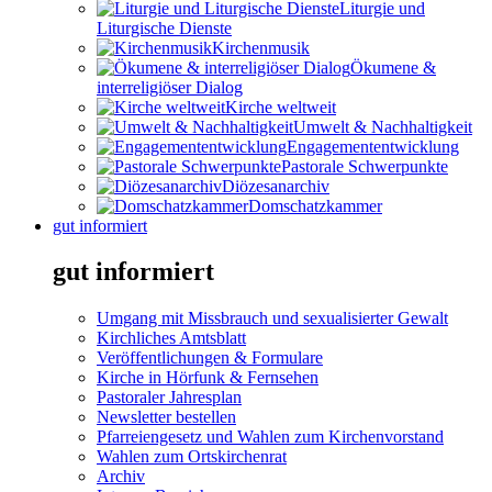
Liturgie und
Liturgische Dienste
Kirchenmusik
Ökumene &
interreligiöser Dialog
Kirche weltweit
Umwelt & Nachhaltigkeit
Engagemententwicklung
Pastorale Schwerpunkte
Diözesanarchiv
Domschatzkammer
gut informiert
gut informiert
Umgang mit Missbrauch und sexualisierter Gewalt
Kirchliches Amtsblatt
Veröffentlichungen & Formulare
Kirche in Hörfunk & Fernsehen
Pastoraler Jahresplan
Newsletter bestellen
Pfarreiengesetz und Wahlen zum Kirchenvorstand
Wahlen zum Ortskirchenrat
Archiv