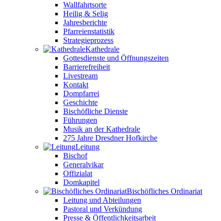
Wallfahrtsorte
Heilig & Selig
Jahresberichte
Pfarreienstatistik
Strategieprozess
Kathedrale
Gottesdienste und Öffnungszeiten
Barrierefreiheit
Livestream
Kontakt
Dompfarrei
Geschichte
Bischöfliche Dienste
Führungen
Musik an der Kathedrale
275 Jahre Dresdner Hofkirche
Leitung
Bischof
Generalvikar
Offizialat
Domkapitel
Bischöfliches Ordinariat
Leitung und Abteilungen
Pastoral und Verkündung
Presse & Öffentlichkeitsarbeit