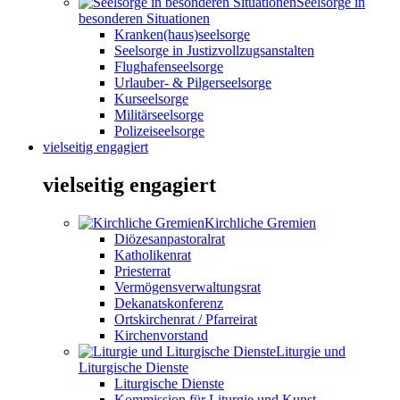
Seelsorge in
besonderen Situationen
Kranken(haus)seelsorge
Seelsorge in Justizvollzugsanstalten
Flughafenseelsorge
Urlauber- & Pilgerseelsorge
Kurseelsorge
Militärseelsorge
Polizeiseelsorge
vielseitig engagiert
vielseitig engagiert
Kirchliche Gremien
Diözesanpastoralrat
Katholikenrat
Priesterrat
Vermögensverwaltungsrat
Dekanatskonferenz
Ortskirchenrat / Pfarreirat
Kirchenvorstand
Liturgie und
Liturgische Dienste
Liturgische Dienste
Kommission für Liturgie und Kunst