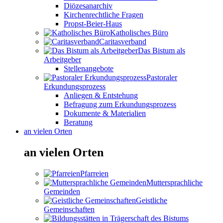
Diözesanarchiv
Kirchenrechtliche Fragen
Propst-Beier-Haus
Katholisches Büro
Caritasverband
Das Bistum als
Arbeitgeber
Stellenangebote
Pastoraler
Erkundungsprozess
Anliegen & Entstehung
Befragung zum Erkundungsprozess
Dokumente & Materialien
Beratung
an vielen Orten
an vielen Orten
Pfarreien
Muttersprachliche
Gemeinden
Geistliche
Gemeinschaften