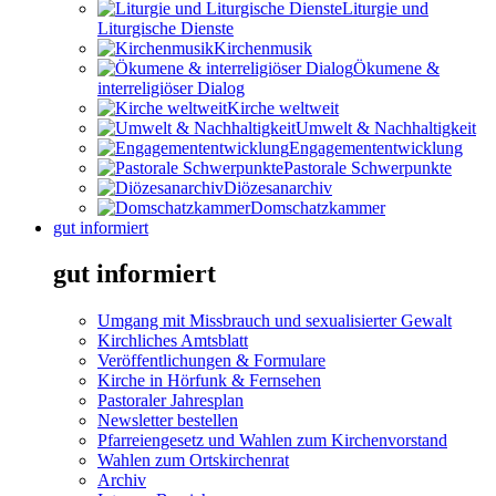
Liturgie und
Liturgische Dienste
Kirchenmusik
Ökumene &
interreligiöser Dialog
Kirche weltweit
Umwelt & Nachhaltigkeit
Engagemententwicklung
Pastorale Schwerpunkte
Diözesanarchiv
Domschatzkammer
gut informiert
gut informiert
Umgang mit Missbrauch und sexualisierter Gewalt
Kirchliches Amtsblatt
Veröffentlichungen & Formulare
Kirche in Hörfunk & Fernsehen
Pastoraler Jahresplan
Newsletter bestellen
Pfarreiengesetz und Wahlen zum Kirchenvorstand
Wahlen zum Ortskirchenrat
Archiv