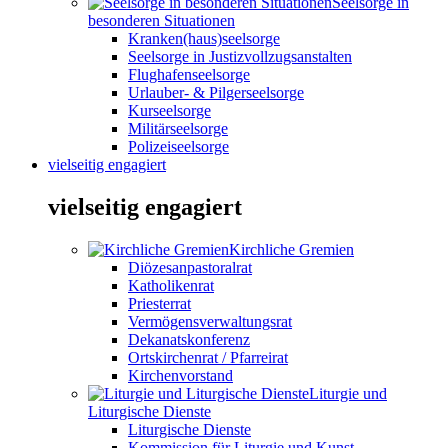
Seelsorge in
besonderen Situationen
Kranken(haus)seelsorge
Seelsorge in Justizvollzugsanstalten
Flughafenseelsorge
Urlauber- & Pilgerseelsorge
Kurseelsorge
Militärseelsorge
Polizeiseelsorge
vielseitig engagiert
vielseitig engagiert
Kirchliche Gremien
Diözesanpastoralrat
Katholikenrat
Priesterrat
Vermögensverwaltungsrat
Dekanatskonferenz
Ortskirchenrat / Pfarreirat
Kirchenvorstand
Liturgie und
Liturgische Dienste
Liturgische Dienste
Kommission für Liturgie und Kunst