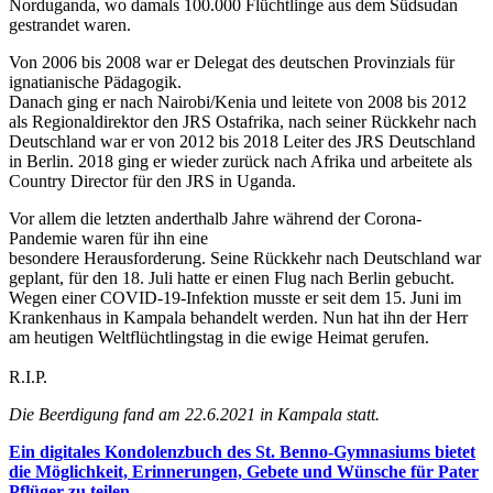
Norduganda, wo damals 100.000 Flüchtlinge aus dem Südsudan
gestrandet waren.
Von 2006 bis 2008 war er Delegat des deutschen Provinzials für
ignatianische Pädagogik.
Danach ging er nach Nairobi/Kenia und leitete von 2008 bis 2012
als Regionaldirektor den JRS Ostafrika, nach seiner Rückkehr nach
Deutschland war er von 2012 bis 2018 Leiter des JRS Deutschland
in Berlin. 2018 ging er wieder zurück nach Afrika und arbeitete als
Country Director für den JRS in Uganda.
Vor allem die letzten anderthalb Jahre während der Corona-
Pandemie waren für ihn eine
besondere Herausforderung. Seine Rückkehr nach Deutschland war
geplant, für den 18. Juli hatte er einen Flug nach Berlin gebucht.
Wegen einer COVID-19-Infektion musste er seit dem 15. Juni im
Krankenhaus in Kampala behandelt werden. Nun hat ihn der Herr
am heutigen Weltflüchtlingstag in die ewige Heimat gerufen.
R.I.P.
Die Beerdigung fand am 22.6.2021 in Kampala statt.
Ein digitales Kondolenzbuch des St. Benno-Gymnasiums bietet
die Möglichkeit, Erinnerungen, Gebete und Wünsche für Pater
Pflüger zu teilen.