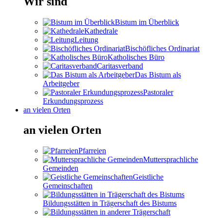
Wir sind
Bistum im Überblick
Kathedrale
Leitung
Bischöfliches Ordinariat
Katholisches Büro
Caritasverband
Das Bistum als
Arbeitgeber
Pastoraler
Erkundungsprozess
an vielen Orten
an vielen Orten
Pfarreien
Muttersprachliche
Gemeinden
Geistliche
Gemeinschaften
Bildungsstätten in Trägerschaft des Bistums