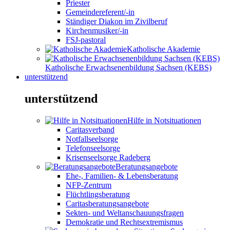
Priester
Gemeindereferent/-in
Ständiger Diakon im Zivilberuf
Kirchenmusiker/-in
FSJ-pastoral
Katholische Akademie
Katholische Erwachsenenbildung Sachsen (KEBS)
unterstützend
unterstützend
Hilfe in Notsituationen
Caritasverband
Notfallseelsorge
Telefonseelsorge
Krisenseelsorge Radeberg
Beratungsangebote
Ehe-, Familien- & Lebensberatung
NFP-Zentrum
Flüchtlingsberatung
Caritasberatungsangebote
Sekten- und Weltanschauungsfragen
Demokratie und Rechtsextremismus