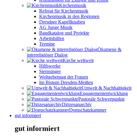
Kirchenmusik
Referat für Kirchenmusik
Kirchenmusik in den Regionen
Dresdner Kapellknaben
AG Junge Musik
Bandkatalog und Projekte
Arbeitshilfen
Termine
Ökumene &
interreligiöser Dialog
Kirche weltweit
Hilfswerke
Sternsinger
Weltgebetstag der Frauen
Im Bistum Dresden-Meißen
Umwelt & Nachhaltigkeit
Engagemententwicklung
Pastorale Schwerpunkte
Diözesanarchiv
Domschatzkammer
gut informiert
gut informiert