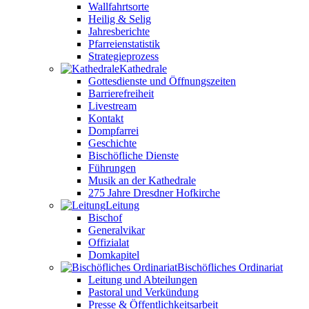
Wallfahrtsorte
Heilig & Selig
Jahresberichte
Pfarreienstatistik
Strategieprozess
Kathedrale
Gottesdienste und Öffnungszeiten
Barrierefreiheit
Livestream
Kontakt
Dompfarrei
Geschichte
Bischöfliche Dienste
Führungen
Musik an der Kathedrale
275 Jahre Dresdner Hofkirche
Leitung
Bischof
Generalvikar
Offizialat
Domkapitel
Bischöfliches Ordinariat
Leitung und Abteilungen
Pastoral und Verkündung
Presse & Öffentlichkeitsarbeit