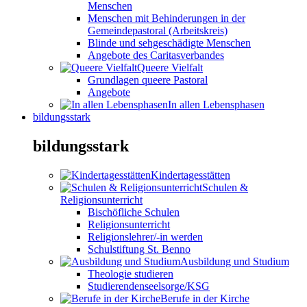
Menschen
Menschen mit Behinderungen in der
Gemeindepastoral (Arbeitskreis)
Blinde und sehgeschädigte Menschen
Angebote des Caritasverbandes
Queere Vielfalt
Grundlagen queere Pastoral
Angebote
In allen Lebensphasen
bildungsstark
bildungsstark
Kindertagesstätten
Schulen &
Religionsunterricht
Bischöfliche Schulen
Religionsunterricht
Religionslehrer/-in werden
Schulstiftung St. Benno
Ausbildung und Studium
Theologie studieren
Studierendenseelsorge/KSG
Berufe in der Kirche