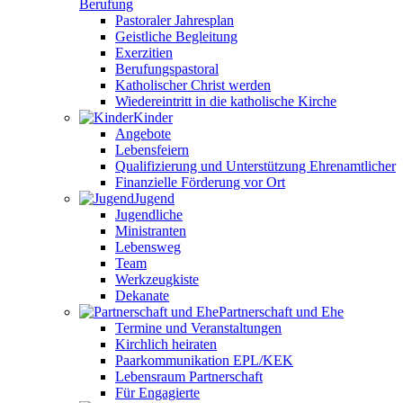
Berufung
Pastoraler Jahresplan
Geistliche Begleitung
Exerzitien
Berufungspastoral
Katholischer Christ werden
Wiedereintritt in die katholische Kirche
Kinder
Angebote
Lebensfeiern
Qualifizierung und Unterstützung Ehrenamtlicher
Finanzielle Förderung vor Ort
Jugend
Jugendliche
Ministranten
Lebensweg
Team
Werkzeugkiste
Dekanate
Partnerschaft und Ehe
Termine und Veranstaltungen
Kirchlich heiraten
Paarkommunikation EPL/KEK
Lebensraum Partnerschaft
Für Engagierte