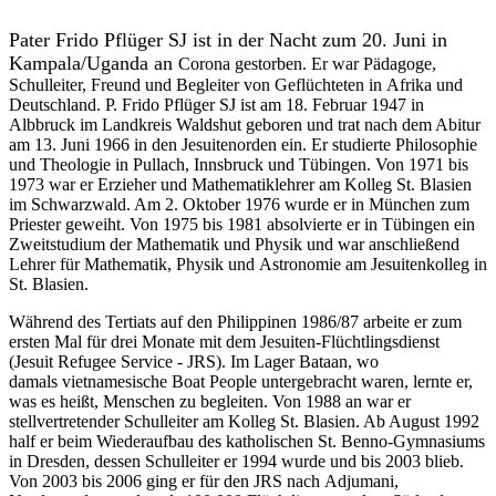
Pater Frido Pflüger SJ ist in der Nacht zum 20. Juni in
Kampala/Uganda an
Corona gestorben. Er war Pädagoge,
Schulleiter, Freund und Begleiter von Geflüchteten in Afrika und
Deutschland. P. Frido Pflüger SJ ist am 18. Februar 1947 in
Albbruck im Landkreis Waldshut geboren und trat nach dem Abitur
am 13. Juni 1966 in den Jesuitenorden ein. Er studierte Philosophie
und Theologie in Pullach, Innsbruck und Tübingen. Von 1971 bis
1973 war er Erzieher und Mathematiklehrer am Kolleg St. Blasien
im Schwarzwald. Am 2. Oktober 1976 wurde er in München zum
Priester geweiht. Von 1975 bis 1981 absolvierte er in Tübingen ein
Zweitstudium der Mathematik und Physik und war anschließend
Lehrer für Mathematik, Physik und Astronomie am Jesuitenkolleg in
St. Blasien.
Während des Tertiats auf den Philippinen 1986/87 arbeite er zum
ersten Mal für drei Monate mit dem Jesuiten-Flüchtlingsdienst
(Jesuit Refugee Service - JRS). Im Lager Bataan, wo
damals vietnamesische Boat People untergebracht waren, lernte er,
was es heißt, Menschen zu begleiten. Von 1988 an war er
stellvertretender Schulleiter am Kolleg St. Blasien. Ab August 1992
half er beim Wiederaufbau des katholischen St. Benno-Gymnasiums
in Dresden, dessen Schulleiter er 1994 wurde und bis 2003 blieb.
Von 2003 bis 2006 ging er für den JRS nach Adjumani,