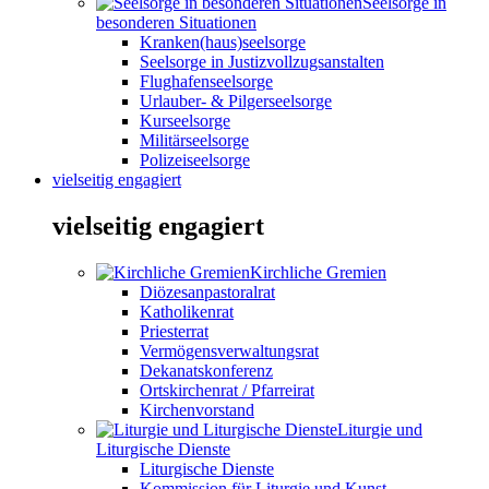
Seelsorge in
besonderen Situationen
Kranken(haus)seelsorge
Seelsorge in Justizvollzugsanstalten
Flughafenseelsorge
Urlauber- & Pilgerseelsorge
Kurseelsorge
Militärseelsorge
Polizeiseelsorge
vielseitig engagiert
vielseitig engagiert
Kirchliche Gremien
Diözesanpastoralrat
Katholikenrat
Priesterrat
Vermögensverwaltungsrat
Dekanatskonferenz
Ortskirchenrat / Pfarreirat
Kirchenvorstand
Liturgie und
Liturgische Dienste
Liturgische Dienste
Kommission für Liturgie und Kunst