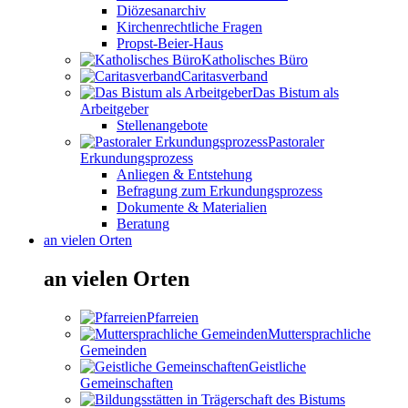
Diözesanarchiv
Kirchenrechtliche Fragen
Propst-Beier-Haus
Katholisches Büro
Caritasverband
Das Bistum als
Arbeitgeber
Stellenangebote
Pastoraler
Erkundungsprozess
Anliegen & Entstehung
Befragung zum Erkundungsprozess
Dokumente & Materialien
Beratung
an vielen Orten
an vielen Orten
Pfarreien
Muttersprachliche
Gemeinden
Geistliche
Gemeinschaften