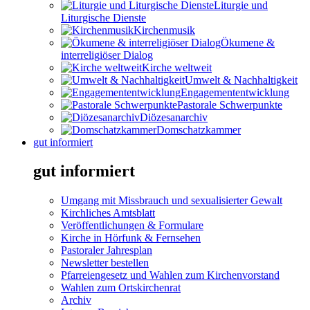
Liturgie und
Liturgische Dienste
Kirchenmusik
Ökumene &
interreligiöser Dialog
Kirche weltweit
Umwelt & Nachhaltigkeit
Engagemententwicklung
Pastorale Schwerpunkte
Diözesanarchiv
Domschatzkammer
gut informiert
gut informiert
Umgang mit Missbrauch und sexualisierter Gewalt
Kirchliches Amtsblatt
Veröffentlichungen & Formulare
Kirche in Hörfunk & Fernsehen
Pastoraler Jahresplan
Newsletter bestellen
Pfarreiengesetz und Wahlen zum Kirchenvorstand
Wahlen zum Ortskirchenrat
Archiv