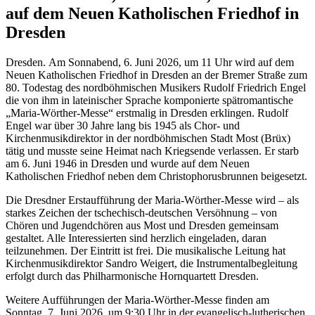
auf dem Neuen Katholischen Friedhof in
Dresden
Dresden. Am Sonnabend, 6. Juni 2026, um 11 Uhr wird auf dem
Neuen Katholischen Friedhof in Dresden an der Bremer Straße zum
80. Todestag des nordböhmischen Musikers Rudolf Friedrich Engel
die von ihm in lateinischer Sprache komponierte spätromantische
„Maria-Wörther-Messe“ erstmalig in Dresden erklingen. Rudolf
Engel war über 30 Jahre lang bis 1945 als Chor- und
Kirchenmusikdirektor in der nordböhmischen Stadt Most (Brüx)
tätig und musste seine Heimat nach Kriegsende verlassen. Er starb
am 6. Juni 1946 in Dresden und wurde auf dem Neuen
Katholischen Friedhof neben dem Christophorusbrunnen beigesetzt.
Die Dresdner Erstaufführung der Maria-Wörther-Messe wird – als
starkes Zeichen der tschechisch-deutschen Versöhnung – von
Chören und Jugendchören aus Most und Dresden gemeinsam
gestaltet. Alle Interessierten sind herzlich eingeladen, daran
teilzunehmen. Der Eintritt ist frei. Die musikalische Leitung hat
Kirchenmusikdirektor Sandro Weigert, die Instrumentalbegleitung
erfolgt durch das Philharmonische Hornquartett Dresden.
Weitere Aufführungen der Maria-Wörther-Messe finden am
Sonntag, 7. Juni 2026, um 9:30 Uhr in der evangelisch-lutherischen