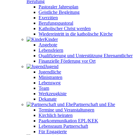
Berufung
Pastoraler Jahresplan
Geistliche Begleitung
Exerzitien
Berufungspastoral
Katholischer Christ werden
Wiedereintritt in die katholische Kirche
Kinder
Angebote
Lebensfeiern
Qualifizierung und Unterstützung Ehrenamtlicher
Finanzielle Förderung vor Ort
Jugend
Jugendliche
Ministranten
Lebensweg
Team
Werkzeugkiste
Dekanate
Partnerschaft und Ehe
Termine und Veranstaltungen
Kirchlich heiraten
Paarkommunikation EPL/KEK
Lebensraum Partnerschaft
Für Engagierte