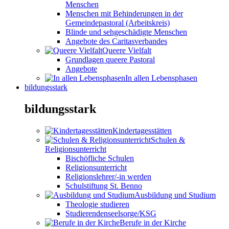
Menschen
Menschen mit Behinderungen in der
Gemeindepastoral (Arbeitskreis)
Blinde und sehgeschädigte Menschen
Angebote des Caritasverbandes
Queere Vielfalt
Grundlagen queere Pastoral
Angebote
In allen Lebensphasen
bildungsstark
bildungsstark
Kindertagesstätten
Schulen &
Religionsunterricht
Bischöfliche Schulen
Religionsunterricht
Religionslehrer/-in werden
Schulstiftung St. Benno
Ausbildung und Studium
Theologie studieren
Studierendenseelsorge/KSG
Berufe in der Kirche