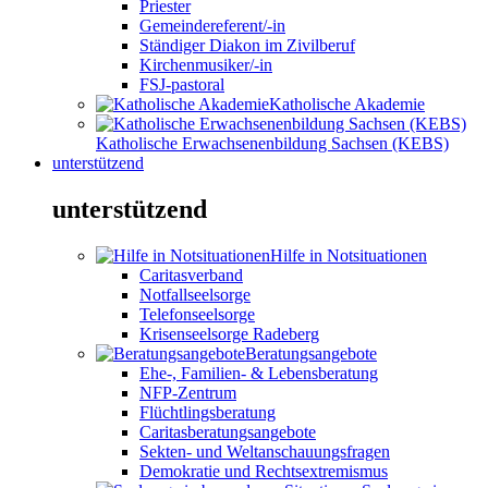
Priester
Gemeindereferent/-in
Ständiger Diakon im Zivilberuf
Kirchenmusiker/-in
FSJ-pastoral
Katholische Akademie
Katholische Erwachsenenbildung Sachsen (KEBS)
unterstützend
unterstützend
Hilfe in Notsituationen
Caritasverband
Notfallseelsorge
Telefonseelsorge
Krisenseelsorge Radeberg
Beratungsangebote
Ehe-, Familien- & Lebensberatung
NFP-Zentrum
Flüchtlingsberatung
Caritasberatungsangebote
Sekten- und Weltanschauungsfragen
Demokratie und Rechtsextremismus