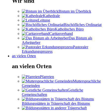
Wir sind
Bistum im Überblick
Kathedrale
Leitung
Bischöfliches Ordinariat
Katholisches Büro
Caritasverband
Das Bistum als
Arbeitgeber
Pastoraler
Erkundungsprozess
an vielen Orten
an vielen Orten
Pfarreien
Muttersprachliche
Gemeinden
Geistliche
Gemeinschaften
Bildungsstätten in Trägerschaft des Bistums