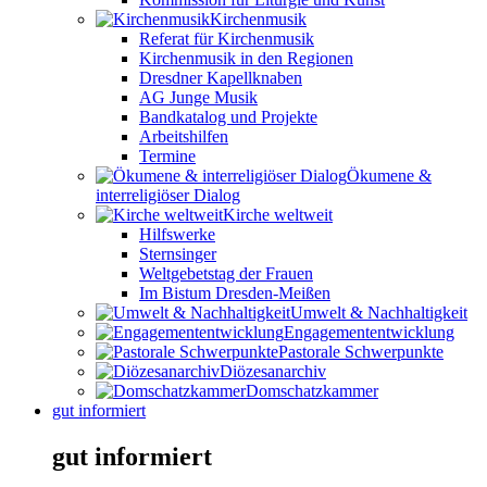
Kirchenmusik
Referat für Kirchenmusik
Kirchenmusik in den Regionen
Dresdner Kapellknaben
AG Junge Musik
Bandkatalog und Projekte
Arbeitshilfen
Termine
Ökumene &
interreligiöser Dialog
Kirche weltweit
Hilfswerke
Sternsinger
Weltgebetstag der Frauen
Im Bistum Dresden-Meißen
Umwelt & Nachhaltigkeit
Engagemententwicklung
Pastorale Schwerpunkte
Diözesanarchiv
Domschatzkammer
gut informiert
gut informiert