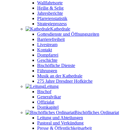
Wallfahrtsorte
Heilig & Selig
Jahresberichte
Pfarreienstatistik
Strategieprozess
Kathedrale
Gottesdienste und Öffnungszeiten
Barrierefreiheit
Livestream
Kontakt
Dompfarrei
Geschichte
Bischöfliche Dienste
Führungen
Musik an der Kathedrale
275 Jahre Dresdner Hofkirche
Leitung
Bischof
Generalvikar
Offizialat
Domkapitel
Bischöfliches Ordinariat
Leitung und Abteilungen
Pastoral und Verkündung
Presse & Öffentlichkeitsarbeit