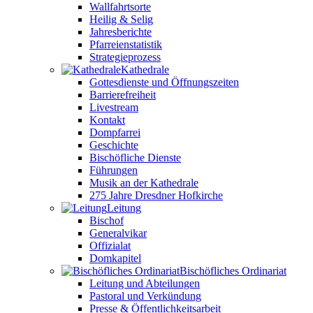
Wallfahrtsorte
Heilig & Selig
Jahresberichte
Pfarreienstatistik
Strategieprozess
Kathedrale
Gottesdienste und Öffnungszeiten
Barrierefreiheit
Livestream
Kontakt
Dompfarrei
Geschichte
Bischöfliche Dienste
Führungen
Musik an der Kathedrale
275 Jahre Dresdner Hofkirche
Leitung
Bischof
Generalvikar
Offizialat
Domkapitel
Bischöfliches Ordinariat
Leitung und Abteilungen
Pastoral und Verkündung
Presse & Öffentlichkeitsarbeit