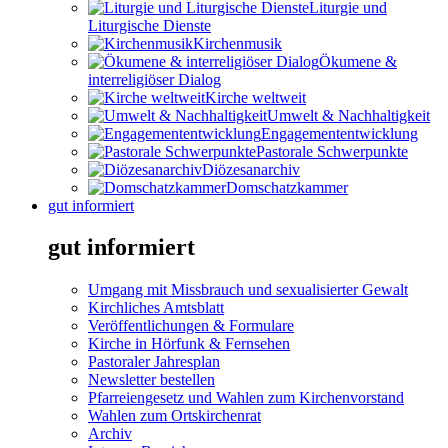
Liturgie und
Liturgische Dienste
Kirchenmusik
Ökumene &
interreligiöser Dialog
Kirche weltweit
Umwelt & Nachhaltigkeit
Engagemententwicklung
Pastorale Schwerpunkte
Diözesanarchiv
Domschatzkammer
gut informiert
gut informiert
Umgang mit Missbrauch und sexualisierter Gewalt
Kirchliches Amtsblatt
Veröffentlichungen & Formulare
Kirche in Hörfunk & Fernsehen
Pastoraler Jahresplan
Newsletter bestellen
Pfarreiengesetz und Wahlen zum Kirchenvorstand
Wahlen zum Ortskirchenrat
Archiv