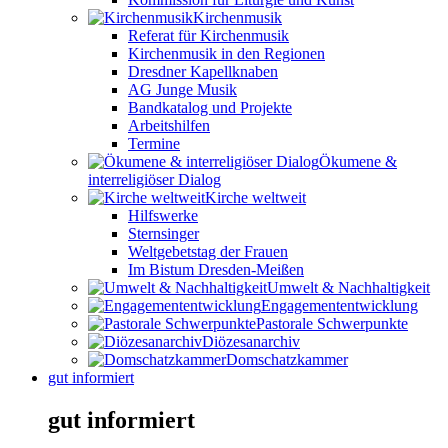
Kirchenmusik
Referat für Kirchenmusik
Kirchenmusik in den Regionen
Dresdner Kapellknaben
AG Junge Musik
Bandkatalog und Projekte
Arbeitshilfen
Termine
Ökumene &
interreligiöser Dialog
Kirche weltweit
Hilfswerke
Sternsinger
Weltgebetstag der Frauen
Im Bistum Dresden-Meißen
Umwelt & Nachhaltigkeit
Engagemententwicklung
Pastorale Schwerpunkte
Diözesanarchiv
Domschatzkammer
gut informiert
gut informiert