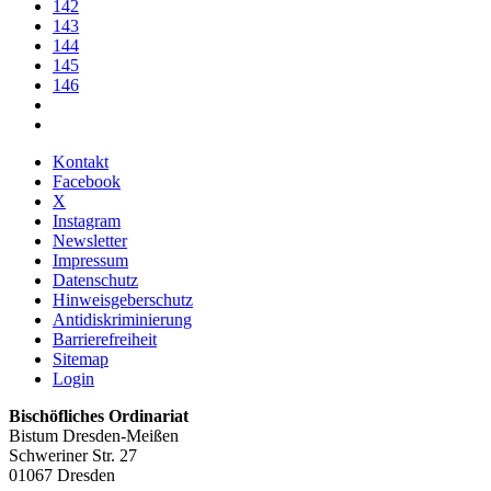
142
143
144
145
146
Kontakt
Facebook
X
Instagram
Newsletter
Impressum
Datenschutz
Hinweisgeberschutz
Antidiskriminierung
Barrierefreiheit
Sitemap
Login
Bischöfliches Ordinariat
Bistum Dresden-Meißen
Schweriner Str. 27
01067 Dresden