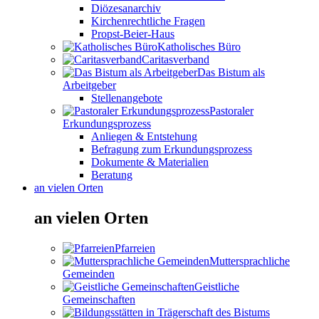
Diözesanarchiv
Kirchenrechtliche Fragen
Propst-Beier-Haus
Katholisches Büro
Caritasverband
Das Bistum als
Arbeitgeber
Stellenangebote
Pastoraler
Erkundungsprozess
Anliegen & Entstehung
Befragung zum Erkundungsprozess
Dokumente & Materialien
Beratung
an vielen Orten
an vielen Orten
Pfarreien
Muttersprachliche
Gemeinden
Geistliche
Gemeinschaften