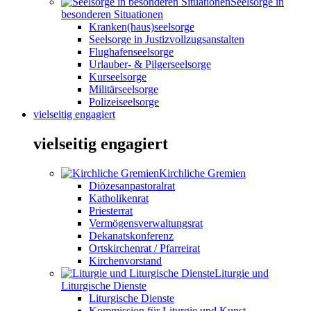
Seelsorge in
besonderen Situationen
Kranken(haus)seelsorge
Seelsorge in Justizvollzugsanstalten
Flughafenseelsorge
Urlauber- & Pilgerseelsorge
Kurseelsorge
Militärseelsorge
Polizeiseelsorge
vielseitig engagiert
vielseitig engagiert
Kirchliche Gremien
Diözesanpastoralrat
Katholikenrat
Priesterrat
Vermögensverwaltungsrat
Dekanatskonferenz
Ortskirchenrat / Pfarreirat
Kirchenvorstand
Liturgie und
Liturgische Dienste
Liturgische Dienste
Kommission für Liturgie und Kunst