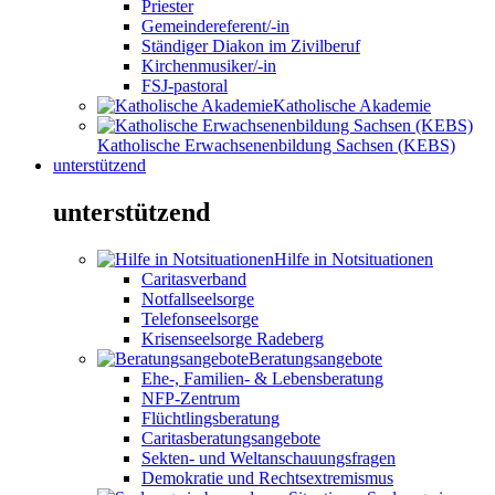
Priester
Gemeindereferent/-in
Ständiger Diakon im Zivilberuf
Kirchenmusiker/-in
FSJ-pastoral
Katholische Akademie
Katholische Erwachsenenbildung Sachsen (KEBS)
unterstützend
unterstützend
Hilfe in Notsituationen
Caritasverband
Notfallseelsorge
Telefonseelsorge
Krisenseelsorge Radeberg
Beratungsangebote
Ehe-, Familien- & Lebensberatung
NFP-Zentrum
Flüchtlingsberatung
Caritasberatungsangebote
Sekten- und Weltanschauungsfragen
Demokratie und Rechtsextremismus