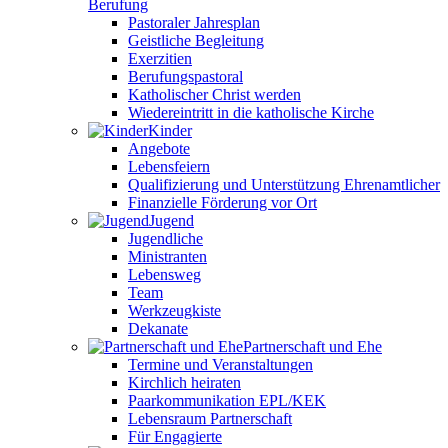
Berufung
Pastoraler Jahresplan
Geistliche Begleitung
Exerzitien
Berufungspastoral
Katholischer Christ werden
Wiedereintritt in die katholische Kirche
Kinder
Angebote
Lebensfeiern
Qualifizierung und Unterstützung Ehrenamtlicher
Finanzielle Förderung vor Ort
Jugend
Jugendliche
Ministranten
Lebensweg
Team
Werkzeugkiste
Dekanate
Partnerschaft und Ehe
Termine und Veranstaltungen
Kirchlich heiraten
Paarkommunikation EPL/KEK
Lebensraum Partnerschaft
Für Engagierte