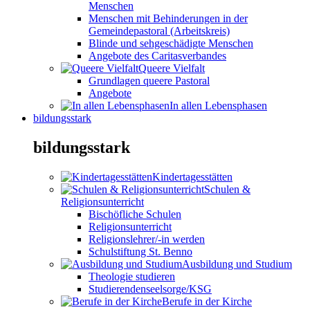
Menschen
Menschen mit Behinderungen in der
Gemeindepastoral (Arbeitskreis)
Blinde und sehgeschädigte Menschen
Angebote des Caritasverbandes
Queere Vielfalt
Grundlagen queere Pastoral
Angebote
In allen Lebensphasen
bildungsstark
bildungsstark
Kindertagesstätten
Schulen &
Religionsunterricht
Bischöfliche Schulen
Religionsunterricht
Religionslehrer/-in werden
Schulstiftung St. Benno
Ausbildung und Studium
Theologie studieren
Studierendenseelsorge/KSG
Berufe in der Kirche