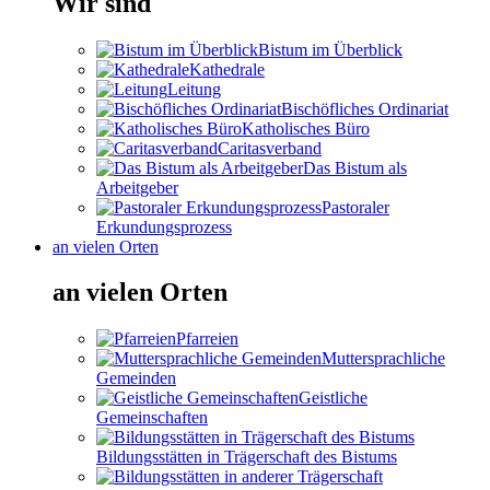
Wir sind
Bistum im Überblick
Kathedrale
Leitung
Bischöfliches Ordinariat
Katholisches Büro
Caritasverband
Das Bistum als
Arbeitgeber
Pastoraler
Erkundungsprozess
an vielen Orten
an vielen Orten
Pfarreien
Muttersprachliche
Gemeinden
Geistliche
Gemeinschaften
Bildungsstätten in Trägerschaft des Bistums