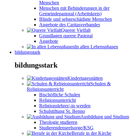
Menschen
Menschen mit Behinderungen in der
Gemeindepastoral (Arbeitskreis)
Blinde und sehgeschädigte Menschen
Angebote des Caritasverbandes
Queere Vielfalt
Grundlagen queere Pastoral
Angebote
In allen Lebensphasen
bildungsstark
bildungsstark
Kindertagesstätten
Schulen &
Religionsunterricht
Bischöfliche Schulen
Religionsunterricht
Religionslehrer/-in werden
Schulstiftung St. Benno
Ausbildung und Studium
Theologie studieren
Studierendenseelsorge/KSG
Berufe in der Kirche