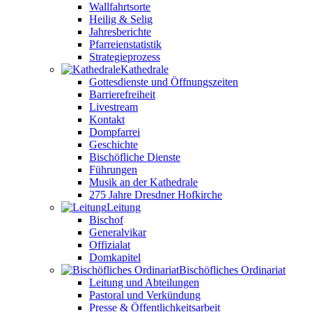
Wallfahrtsorte
Heilig & Selig
Jahresberichte
Pfarreienstatistik
Strategieprozess
Kathedrale
Gottesdienste und Öffnungszeiten
Barrierefreiheit
Livestream
Kontakt
Dompfarrei
Geschichte
Bischöfliche Dienste
Führungen
Musik an der Kathedrale
275 Jahre Dresdner Hofkirche
Leitung
Bischof
Generalvikar
Offizialat
Domkapitel
Bischöfliches Ordinariat
Leitung und Abteilungen
Pastoral und Verkündung
Presse & Öffentlichkeitsarbeit