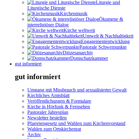
Liturgie und
Liturgische Dienste
Kirchenmusik
Ökumene &
interreligiöser Dialog
Kirche weltweit
Umwelt & Nachhaltigkeit
Engagemententwicklung
Pastorale Schwerpunkte
Diözesanarchiv
Domschatzkammer
gut informiert
gut informiert
Umgang mit Missbrauch und sexualisierter Gewalt
Kirchliches Amtsblatt
Veröffentlichungen & Formulare
Kirche in Hörfunk & Fernsehen
Pastoraler Jahresplan
Newsletter bestellen
Pfarreiengesetz und Wahlen zum Kirchenvorstand
Wahlen zum Ortskirchenrat
Archiv