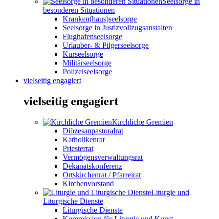
Seelsorge in
besonderen Situationen
Kranken(haus)seelsorge
Seelsorge in Justizvollzugsanstalten
Flughafenseelsorge
Urlauber- & Pilgerseelsorge
Kurseelsorge
Militärseelsorge
Polizeiseelsorge
vielseitig engagiert
vielseitig engagiert
Kirchliche Gremien
Diözesanpastoralrat
Katholikenrat
Priesterrat
Vermögensverwaltungsrat
Dekanatskonferenz
Ortskirchenrat / Pfarreirat
Kirchenvorstand
Liturgie und
Liturgische Dienste
Liturgische Dienste
Kommission für Liturgie und Kunst