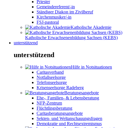
Priester
Gemeindereferent/-in
Ständiger Diakon im Zivilberuf
Kirchenmusiker/-in
FSJ-pastoral
Katholische Akademie
Katholische Erwachsenenbildung Sachsen (KEBS)
unterstützend
unterstützend
Hilfe in Notsituationen
Caritasverband
Notfallseelsorge
Telefonseelsorge
Krisenseelsorge Radeberg
Beratungsangebote
Ehe-, Familien- & Lebensberatung
NFP-Zentrum
Flüchtlingsberatung
Caritasberatungsangebote
Sekten- und Weltanschauungsfragen
Demokratie und Rechtsextremismus