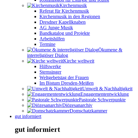
Kirchenmusik
Referat für Kirchenmusik
Kirchenmusik in den Regionen
Dresdner Kapellknaben
AG Junge Musik
Bandkatalog und Projekte
Arbeitshilfen
Termine
Ökumene &
interreligiöser Dialog
Kirche weltweit
Hilfswerke
Sternsinger
Weltgebetstag der Frauen
Im Bistum Dresden-Meißen
Umwelt & Nachhaltigkeit
Engagemententwicklung
Pastorale Schwerpunkte
Diözesanarchiv
Domschatzkammer
gut informiert
gut informiert