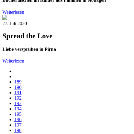
Büchertaschen an Kinder aus Familien in Notlagen
Weiterlesen
27. Juli 2020
Spread the Love
Liebe versprühen in Pirna
Weiterlesen
189
190
191
192
193
194
195
196
197
198