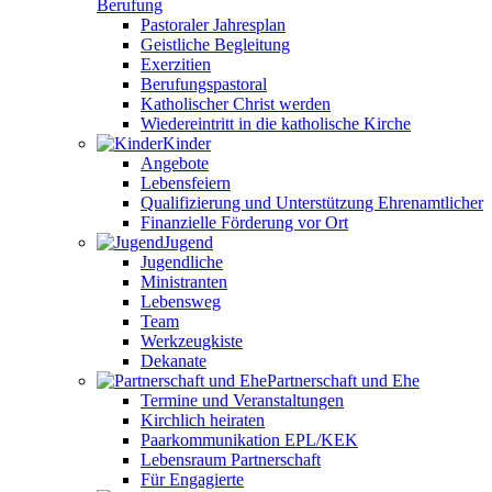
Berufung
Pastoraler Jahresplan
Geistliche Begleitung
Exerzitien
Berufungspastoral
Katholischer Christ werden
Wiedereintritt in die katholische Kirche
Kinder
Angebote
Lebensfeiern
Qualifizierung und Unterstützung Ehrenamtlicher
Finanzielle Förderung vor Ort
Jugend
Jugendliche
Ministranten
Lebensweg
Team
Werkzeugkiste
Dekanate
Partnerschaft und Ehe
Termine und Veranstaltungen
Kirchlich heiraten
Paarkommunikation EPL/KEK
Lebensraum Partnerschaft
Für Engagierte