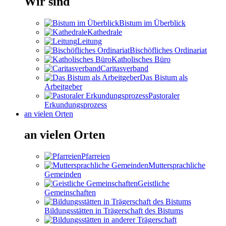
Wir sind
Bistum im Überblick
Kathedrale
Leitung
Bischöfliches Ordinariat
Katholisches Büro
Caritasverband
Das Bistum als
Arbeitgeber
Pastoraler
Erkundungsprozess
an vielen Orten
an vielen Orten
Pfarreien
Muttersprachliche
Gemeinden
Geistliche
Gemeinschaften
Bildungsstätten in Trägerschaft des Bistums