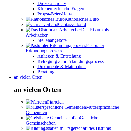
Diözesanarchiv
Kirchenrechtliche Fragen
Propst-Beier-Haus
Katholisches Büro
Caritasverband
Das Bistum als
Arbeitgeber
Stellenangebote
Pastoraler
Erkundungsprozess
Anliegen & Entstehung
Befragung zum Erkundungsprozess
Dokumente & Materialien
Beratung
an vielen Orten
an vielen Orten
Pfarreien
Muttersprachliche
Gemeinden
Geistliche
Gemeinschaften