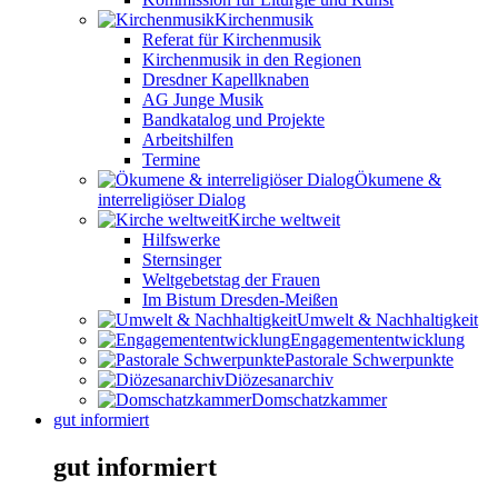
Kirchenmusik
Referat für Kirchenmusik
Kirchenmusik in den Regionen
Dresdner Kapellknaben
AG Junge Musik
Bandkatalog und Projekte
Arbeitshilfen
Termine
Ökumene &
interreligiöser Dialog
Kirche weltweit
Hilfswerke
Sternsinger
Weltgebetstag der Frauen
Im Bistum Dresden-Meißen
Umwelt & Nachhaltigkeit
Engagemententwicklung
Pastorale Schwerpunkte
Diözesanarchiv
Domschatzkammer
gut informiert
gut informiert