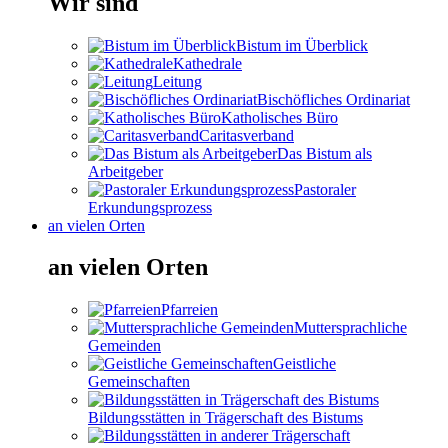
Wir sind
Bistum im Überblick
Kathedrale
Leitung
Bischöfliches Ordinariat
Katholisches Büro
Caritasverband
Das Bistum als
Arbeitgeber
Pastoraler
Erkundungsprozess
an vielen Orten
an vielen Orten
Pfarreien
Muttersprachliche
Gemeinden
Geistliche
Gemeinschaften
Bildungsstätten in Trägerschaft des Bistums