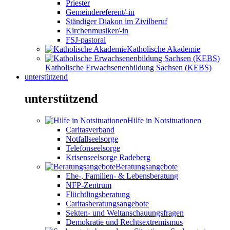
Priester
Gemeindereferent/-in
Ständiger Diakon im Zivilberuf
Kirchenmusiker/-in
FSJ-pastoral
Katholische Akademie
Katholische Erwachsenenbildung Sachsen (KEBS)
unterstützend
unterstützend
Hilfe in Notsituationen
Caritasverband
Notfallseelsorge
Telefonseelsorge
Krisenseelsorge Radeberg
Beratungsangebote
Ehe-, Familien- & Lebensberatung
NFP-Zentrum
Flüchtlingsberatung
Caritasberatungsangebote
Sekten- und Weltanschauungsfragen
Demokratie und Rechtsextremismus