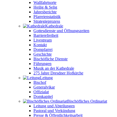
Wallfahrtsorte
Heilig & Selig
Jahresberichte
Pfarreienstatistik
Strategieprozess
Kathedrale
Gottesdienste und Öffnungszeiten
Barrierefreiheit
Livestream
Kontakt
Dompfarrei
Geschichte
Bischöfliche Dienste
Führungen
Musik an der Kathedrale
275 Jahre Dresdner Hofkirche
Leitung
Bischof
Generalvikar
Offizialat
Domkapitel
Bischöfliches Ordinariat
Leitung und Abteilungen
Pastoral und Verkündung
Presse & Öffentlichkeitsarbeit