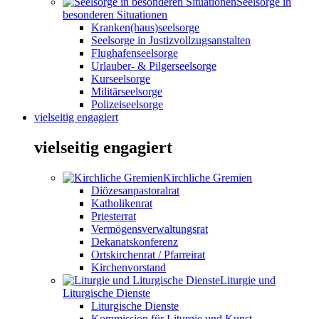
Seelsorge in
besonderen Situationen
Kranken(haus)seelsorge
Seelsorge in Justizvollzugsanstalten
Flughafenseelsorge
Urlauber- & Pilgerseelsorge
Kurseelsorge
Militärseelsorge
Polizeiseelsorge
vielseitig engagiert
vielseitig engagiert
Kirchliche Gremien
Diözesanpastoralrat
Katholikenrat
Priesterrat
Vermögensverwaltungsrat
Dekanatskonferenz
Ortskirchenrat / Pfarreirat
Kirchenvorstand
Liturgie und
Liturgische Dienste
Liturgische Dienste
Kommission für Liturgie und Kunst