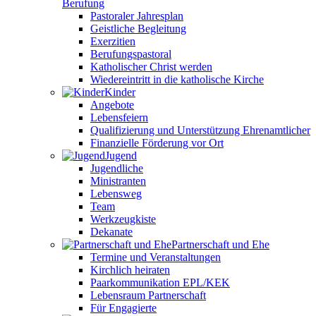
Berufung
Pastoraler Jahresplan
Geistliche Begleitung
Exerzitien
Berufungspastoral
Katholischer Christ werden
Wiedereintritt in die katholische Kirche
Kinder
Angebote
Lebensfeiern
Qualifizierung und Unterstützung Ehrenamtlicher
Finanzielle Förderung vor Ort
Jugend
Jugendliche
Ministranten
Lebensweg
Team
Werkzeugkiste
Dekanate
Partnerschaft und Ehe
Termine und Veranstaltungen
Kirchlich heiraten
Paarkommunikation EPL/KEK
Lebensraum Partnerschaft
Für Engagierte