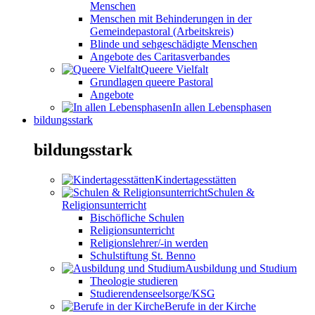
Menschen
Menschen mit Behinderungen in der
Gemeindepastoral (Arbeitskreis)
Blinde und sehgeschädigte Menschen
Angebote des Caritasverbandes
Queere Vielfalt
Grundlagen queere Pastoral
Angebote
In allen Lebensphasen
bildungsstark
bildungsstark
Kindertagesstätten
Schulen &
Religionsunterricht
Bischöfliche Schulen
Religionsunterricht
Religionslehrer/-in werden
Schulstiftung St. Benno
Ausbildung und Studium
Theologie studieren
Studierendenseelsorge/KSG
Berufe in der Kirche