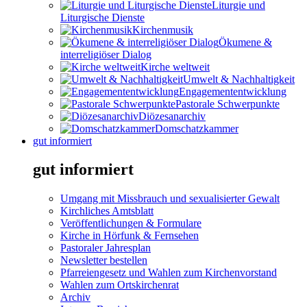
Liturgie und
Liturgische Dienste
Kirchenmusik
Ökumene &
interreligiöser Dialog
Kirche weltweit
Umwelt & Nachhaltigkeit
Engagemententwicklung
Pastorale Schwerpunkte
Diözesanarchiv
Domschatzkammer
gut informiert
gut informiert
Umgang mit Missbrauch und sexualisierter Gewalt
Kirchliches Amtsblatt
Veröffentlichungen & Formulare
Kirche in Hörfunk & Fernsehen
Pastoraler Jahresplan
Newsletter bestellen
Pfarreiengesetz und Wahlen zum Kirchenvorstand
Wahlen zum Ortskirchenrat
Archiv