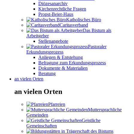
Diözesanarchiv
Kirchenrechtliche Fragen
Propst-Beier-Haus
Katholisches Büro
Caritasverband
Das Bistum als
Arbeitgeber
Stellenangebote
Pastoraler
Erkundungsprozess
Anliegen & Entstehung
Befragung zum Erkundungsprozess
Dokumente & Materialien
Beratung
an vielen Orten
an vielen Orten
Pfarreien
Muttersprachliche
Gemeinden
Geistliche
Gemeinschaften