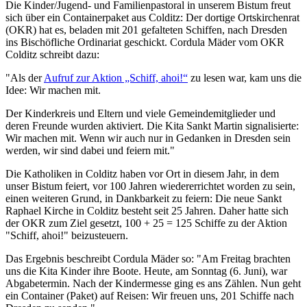
Die Kinder/Jugend- und Familienpastoral in unserem Bistum freut
sich über ein Containerpaket aus Colditz: Der dortige Ortskirchenrat
(OKR) hat es, beladen mit 201 gefalteten Schiffen, nach Dresden
ins Bischöfliche Ordinariat geschickt. Cordula Mäder vom OKR
Colditz schreibt dazu:
"Als der
Aufruf zur Aktion „Schiff, ahoi!“
zu lesen war, kam uns die
Idee: Wir machen mit.
Der Kinderkreis und Eltern und viele Gemeindemitglieder und
deren Freunde wurden aktiviert. Die Kita Sankt Martin signalisierte:
Wir machen mit. Wenn wir auch nur in Gedanken in Dresden sein
werden, wir sind dabei und feiern mit."
Die Katholiken in Colditz haben vor Ort in diesem Jahr, in dem
unser Bistum feiert, vor 100 Jahren wiedererrichtet worden zu sein,
einen weiteren Grund, in Dankbarkeit zu feiern: Die neue Sankt
Raphael Kirche in Colditz besteht seit 25 Jahren. Daher hatte sich
der OKR zum Ziel gesetzt, 100 + 25 = 125 Schiffe zu der Aktion
"Schiff, ahoi!" beizusteuern.
Das Ergebnis beschreibt Cordula Mäder so: "Am Freitag brachten
uns die Kita Kinder ihre Boote. Heute, am Sonntag (6. Juni), war
Abgabetermin. Nach der Kindermesse ging es ans Zählen. Nun geht
ein Container (Paket) auf Reisen: Wir freuen uns, 201 Schiffe nach