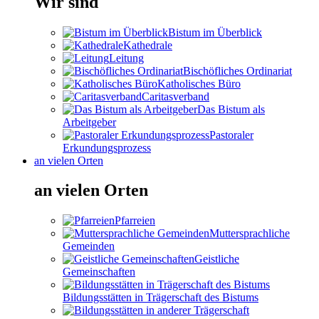
Wir sind
Bistum im Überblick
Kathedrale
Leitung
Bischöfliches Ordinariat
Katholisches Büro
Caritasverband
Das Bistum als
Arbeitgeber
Pastoraler
Erkundungsprozess
an vielen Orten
an vielen Orten
Pfarreien
Muttersprachliche
Gemeinden
Geistliche
Gemeinschaften
Bildungsstätten in Trägerschaft des Bistums