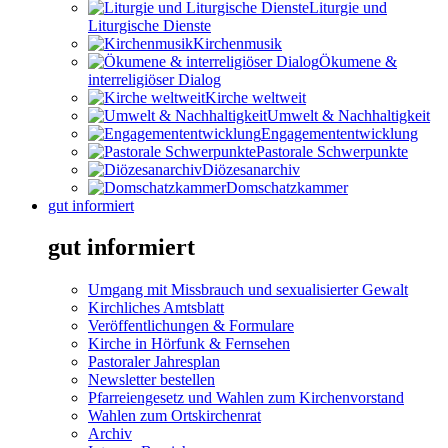
Liturgie und
Liturgische Dienste
Kirchenmusik
Ökumene &
interreligiöser Dialog
Kirche weltweit
Umwelt & Nachhaltigkeit
Engagemententwicklung
Pastorale Schwerpunkte
Diözesanarchiv
Domschatzkammer
gut informiert
gut informiert
Umgang mit Missbrauch und sexualisierter Gewalt
Kirchliches Amtsblatt
Veröffentlichungen & Formulare
Kirche in Hörfunk & Fernsehen
Pastoraler Jahresplan
Newsletter bestellen
Pfarreiengesetz und Wahlen zum Kirchenvorstand
Wahlen zum Ortskirchenrat
Archiv