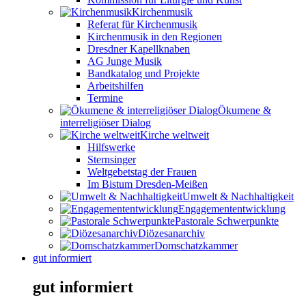
Kirchenmusik
Referat für Kirchenmusik
Kirchenmusik in den Regionen
Dresdner Kapellknaben
AG Junge Musik
Bandkatalog und Projekte
Arbeitshilfen
Termine
Ökumene &
interreligiöser Dialog
Kirche weltweit
Hilfswerke
Sternsinger
Weltgebetstag der Frauen
Im Bistum Dresden-Meißen
Umwelt & Nachhaltigkeit
Engagemententwicklung
Pastorale Schwerpunkte
Diözesanarchiv
Domschatzkammer
gut informiert
gut informiert