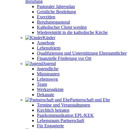
Berufung
Pastoraler Jahresplan
Geistliche Begleitung
Exerzitien
Berufungspastoral
Katholischer Christ werden
Wiedereintritt in die katholische Kirche
Kinder
Angebote
Lebensfeiern
Qualifizierung und Unterstützung Ehrenamtlicher
Finanzielle Förderung vor Ort
Jugend
Jugendliche
Ministranten
Lebensweg
Team
Werkzeugkiste
Dekanate
Partnerschaft und Ehe
Termine und Veranstaltungen
Kirchlich heiraten
Paarkommunikation EPL/KEK
Lebensraum Partnerschaft
Für Engagierte