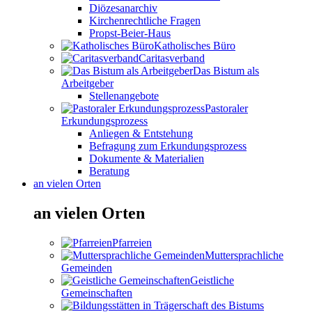
Diözesanarchiv
Kirchenrechtliche Fragen
Propst-Beier-Haus
Katholisches Büro
Caritasverband
Das Bistum als
Arbeitgeber
Stellenangebote
Pastoraler
Erkundungsprozess
Anliegen & Entstehung
Befragung zum Erkundungsprozess
Dokumente & Materialien
Beratung
an vielen Orten
an vielen Orten
Pfarreien
Muttersprachliche
Gemeinden
Geistliche
Gemeinschaften