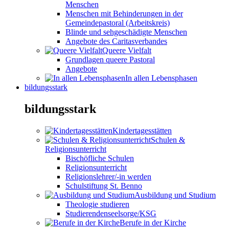
Menschen
Menschen mit Behinderungen in der
Gemeindepastoral (Arbeitskreis)
Blinde und sehgeschädigte Menschen
Angebote des Caritasverbandes
Queere Vielfalt
Grundlagen queere Pastoral
Angebote
In allen Lebensphasen
bildungsstark
bildungsstark
Kindertagesstätten
Schulen &
Religionsunterricht
Bischöfliche Schulen
Religionsunterricht
Religionslehrer/-in werden
Schulstiftung St. Benno
Ausbildung und Studium
Theologie studieren
Studierendenseelsorge/KSG
Berufe in der Kirche