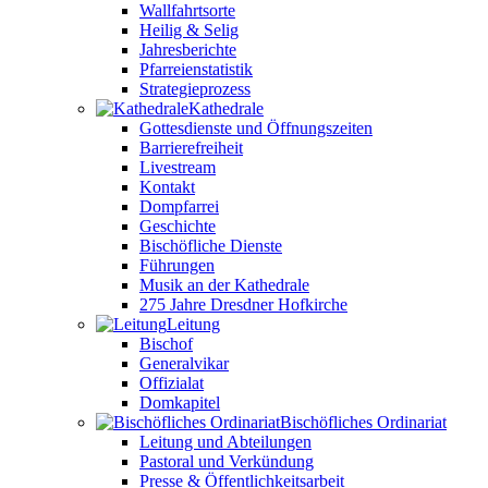
Wallfahrtsorte
Heilig & Selig
Jahresberichte
Pfarreienstatistik
Strategieprozess
Kathedrale
Gottesdienste und Öffnungszeiten
Barrierefreiheit
Livestream
Kontakt
Dompfarrei
Geschichte
Bischöfliche Dienste
Führungen
Musik an der Kathedrale
275 Jahre Dresdner Hofkirche
Leitung
Bischof
Generalvikar
Offizialat
Domkapitel
Bischöfliches Ordinariat
Leitung und Abteilungen
Pastoral und Verkündung
Presse & Öffentlichkeitsarbeit