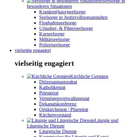
Seelsorge in
besonderen Situationen
Kranken(haus)seelsorge
Seelsorge in Justizvollzugsanstalten
Flughafenseelsorge
Urlauber- & Pilgerseelsorge
Kurseelsorge
Militärseelsorge
Polizeiseelsorge
vielseitig engagiert
vielseitig engagiert
Kirchliche Gremien
Diözesanpastoralrat
Katholikenrat
Priesterrat
Vermögensverwaltungsrat
Dekanatskonferenz
Ortskirchenrat / Pfarreirat
Kirchenvorstand
Liturgie und
Liturgische Dienste
Liturgische Dienste
Kommission für Liturgie und Kunst