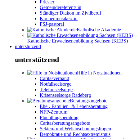
Priester
Gemeindereferent/-in
Ständiger Diakon im Zivilberuf
Kirchenmusiker/-in
FSJ-pastoral
Katholische Akademie
Katholische Erwachsenenbildung Sachsen (KEBS)
unterstützend
unterstützend
Hilfe in Notsituationen
Caritasverband
Notfallseelsorge
Telefonseelsorge
Krisenseelsorge Radeberg
Beratungsangebote
Ehe-, Familien- & Lebensberatung
NFP-Zentrum
Flüchtlingsberatung
Caritasberatungsangebote
Sekten- und Weltanschauungsfragen
Demokratie und Rechtsextremismus