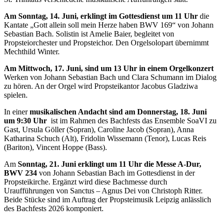
Am Sonntag, 14. Juni, erklingt im Gottesdienst um 11 Uhr
die
Kantate „Gott allein soll mein Herze haben BWV 169“ von Johann
Sebastian Bach. Solistin ist Amelie Baier, begleitet von
Propsteiorchester und Propsteichor. Den Orgelsolopart übernimmt
Mechthild Winter.
Am Mittwoch, 17. Juni, sind um 13 Uhr in einem Orgelkonzert
Werken von Johann Sebastian Bach und Clara Schumann im Dialog
zu hören. An der Orgel wird Propsteikantor Jacobus Gladziwa
spielen.
In einer
musikalischen Andacht sind am Donnerstag, 18. Juni
um 9:30 Uhr
ist im Rahmen des Bachfests das Ensemble SoaVI zu
Gast, Ursula Göller (Sopran), Caroline Jacob (Sopran), Anna
Katharina Schuch (Alt), Fridolin Wissemann (Tenor), Lucas Reis
(Bariton), Vincent Hoppe (Bass).
Am
Sonntag, 21. Juni erklingt um 11 Uhr die Messe A-Dur,
BWV 234
von Johann Sebastian Bach im Gottesdienst in der
Propsteikirche. Ergänzt wird diese Bachmesse durch
Uraufführungen von Sanctus – Agnus Dei von Christoph Ritter.
Beide Stücke sind im Auftrag der Propsteimusik Leipzig anlässlich
des Bachfests 2026 komponiert.