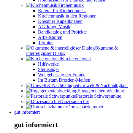
Kirchenmusik
Referat für Kirchenmusik
Kirchenmusik in den Regionen
Dresdner Kapellknaben
AG Junge Musik
Bandkatalog und Projekte
Arbeitshilfen
Termine
Ökumene &
interreligiöser Dialog
Kirche weltweit
Hilfswerke
Sternsinger
Weltgebetstag der Frauen
Im Bistum Dresden-Meißen
Umwelt & Nachhaltigkeit
Engagemententwicklung
Pastorale Schwerpunkte
Diözesanarchiv
Domschatzkammer
gut informiert
gut informiert