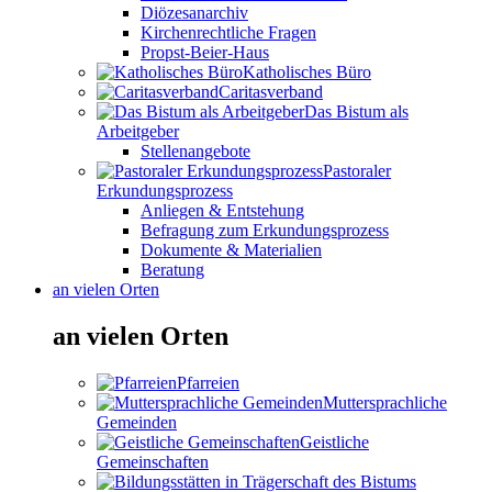
Diözesanarchiv
Kirchenrechtliche Fragen
Propst-Beier-Haus
Katholisches Büro
Caritasverband
Das Bistum als
Arbeitgeber
Stellenangebote
Pastoraler
Erkundungsprozess
Anliegen & Entstehung
Befragung zum Erkundungsprozess
Dokumente & Materialien
Beratung
an vielen Orten
an vielen Orten
Pfarreien
Muttersprachliche
Gemeinden
Geistliche
Gemeinschaften