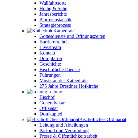
Wallfahrtsorte
Heilig & Selig
Jahresberichte
Pfarreienstatistik
Strategieprozess
Kathedrale
Gottesdienste und Öffnungszeiten
Barrierefreiheit
Livestream
Kontakt
Dompfarrei
Geschichte
Bischöfliche Dienste
Führungen
Musik an der Kathedrale
275 Jahre Dresdner Hofkirche
Leitung
Bischof
Generalvikar
Offizialat
Domkapitel
Bischöfliches Ordinariat
Leitung und Abteilungen
Pastoral und Verkündung
Presse & Öffentlichkeitsarbeit