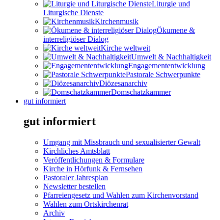
Liturgie und
Liturgische Dienste
Kirchenmusik
Ökumene &
interreligiöser Dialog
Kirche weltweit
Umwelt & Nachhaltigkeit
Engagemententwicklung
Pastorale Schwerpunkte
Diözesanarchiv
Domschatzkammer
gut informiert
gut informiert
Umgang mit Missbrauch und sexualisierter Gewalt
Kirchliches Amtsblatt
Veröffentlichungen & Formulare
Kirche in Hörfunk & Fernsehen
Pastoraler Jahresplan
Newsletter bestellen
Pfarreiengesetz und Wahlen zum Kirchenvorstand
Wahlen zum Ortskirchenrat
Archiv