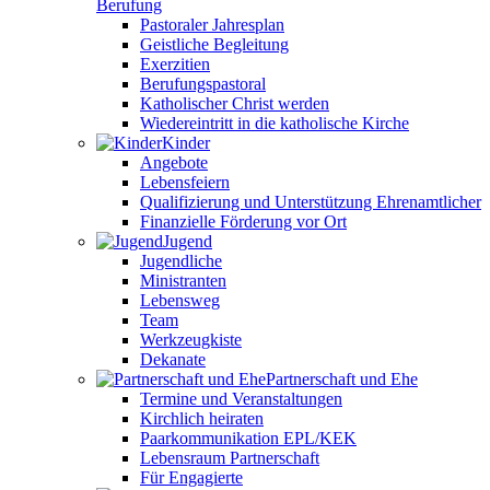
Berufung
Pastoraler Jahresplan
Geistliche Begleitung
Exerzitien
Berufungspastoral
Katholischer Christ werden
Wiedereintritt in die katholische Kirche
Kinder
Angebote
Lebensfeiern
Qualifizierung und Unterstützung Ehrenamtlicher
Finanzielle Förderung vor Ort
Jugend
Jugendliche
Ministranten
Lebensweg
Team
Werkzeugkiste
Dekanate
Partnerschaft und Ehe
Termine und Veranstaltungen
Kirchlich heiraten
Paarkommunikation EPL/KEK
Lebensraum Partnerschaft
Für Engagierte