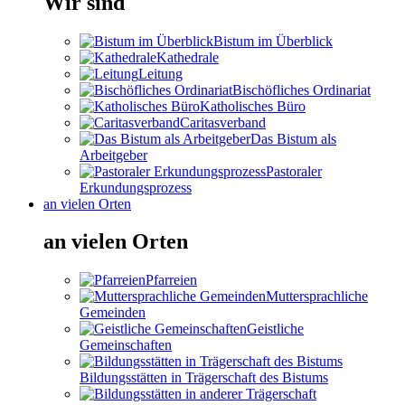
Wir sind
Bistum im Überblick
Kathedrale
Leitung
Bischöfliches Ordinariat
Katholisches Büro
Caritasverband
Das Bistum als
Arbeitgeber
Pastoraler
Erkundungsprozess
an vielen Orten
an vielen Orten
Pfarreien
Muttersprachliche
Gemeinden
Geistliche
Gemeinschaften
Bildungsstätten in Trägerschaft des Bistums