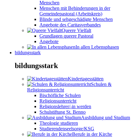
Menschen
Menschen mit Behinderungen in der
Gemeindepastoral (Arbeitskreis)
Blinde und sehgeschädigte Menschen
Angebote des Caritasverbandes
Queere Vielfalt
Grundlagen queere Pastoral
Angebote
In allen Lebensphasen
bildungsstark
bildungsstark
Kindertagesstätten
Schulen &
Religionsunterricht
Bischöfliche Schulen
Religionsunterricht
Religionslehrer/-in werden
Schulstiftung St. Benno
Ausbildung und Studium
Theologie studieren
Studierendenseelsorge/KSG
Berufe in der Kirche