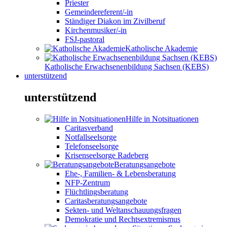
Priester
Gemeindereferent/-in
Ständiger Diakon im Zivilberuf
Kirchenmusiker/-in
FSJ-pastoral
Katholische Akademie
Katholische Erwachsenenbildung Sachsen (KEBS)
unterstützend
unterstützend
Hilfe in Notsituationen
Caritasverband
Notfallseelsorge
Telefonseelsorge
Krisenseelsorge Radeberg
Beratungsangebote
Ehe-, Familien- & Lebensberatung
NFP-Zentrum
Flüchtlingsberatung
Caritasberatungsangebote
Sekten- und Weltanschauungsfragen
Demokratie und Rechtsextremismus