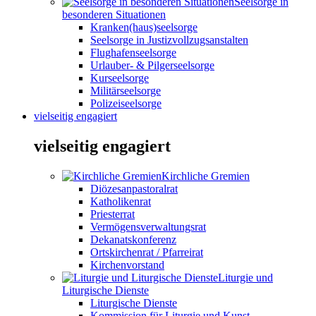
Seelsorge in
besonderen Situationen
Kranken(haus)seelsorge
Seelsorge in Justizvollzugsanstalten
Flughafenseelsorge
Urlauber- & Pilgerseelsorge
Kurseelsorge
Militärseelsorge
Polizeiseelsorge
vielseitig engagiert
vielseitig engagiert
Kirchliche Gremien
Diözesanpastoralrat
Katholikenrat
Priesterrat
Vermögensverwaltungsrat
Dekanatskonferenz
Ortskirchenrat / Pfarreirat
Kirchenvorstand
Liturgie und
Liturgische Dienste
Liturgische Dienste
Kommission für Liturgie und Kunst