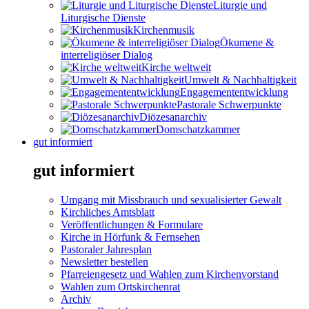
Liturgie und
Liturgische Dienste
Kirchenmusik
Ökumene &
interreligiöser Dialog
Kirche weltweit
Umwelt & Nachhaltigkeit
Engagemententwicklung
Pastorale Schwerpunkte
Diözesanarchiv
Domschatzkammer
gut informiert
gut informiert
Umgang mit Missbrauch und sexualisierter Gewalt
Kirchliches Amtsblatt
Veröffentlichungen & Formulare
Kirche in Hörfunk & Fernsehen
Pastoraler Jahresplan
Newsletter bestellen
Pfarreiengesetz und Wahlen zum Kirchenvorstand
Wahlen zum Ortskirchenrat
Archiv