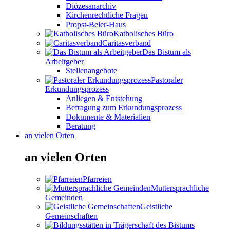
Diözesanarchiv
Kirchenrechtliche Fragen
Propst-Beier-Haus
Katholisches Büro
Caritasverband
Das Bistum als
Arbeitgeber
Stellenangebote
Pastoraler
Erkundungsprozess
Anliegen & Entstehung
Befragung zum Erkundungsprozess
Dokumente & Materialien
Beratung
an vielen Orten
an vielen Orten
Pfarreien
Muttersprachliche
Gemeinden
Geistliche
Gemeinschaften