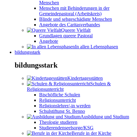
Menschen
Menschen mit Behinderungen in der
Gemeindepastoral (Arbeitskreis)
Blinde und sehgeschädigte Menschen
Angebote des Caritasverbandes
Queere Vielfalt
Grundlagen queere Pastoral
Angebote
In allen Lebensphasen
bildungsstark
bildungsstark
Kindertagesstätten
Schulen &
Religionsunterricht
Bischöfliche Schulen
Religionsunterricht
Religionslehrer/-in werden
Schulstiftung St. Benno
Ausbildung und Studium
Theologie studieren
Studierendenseelsorge/KSG
Berufe in der Kirche