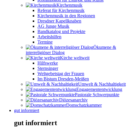
Kirchenmusik
Referat für Kirchenmusik
Kirchenmusik in den Regionen
Dresdner Kapellknaben
AG Junge Musik
Bandkatalog und Projekte
Arbeitshilfen
Termine
Ökumene &
interreligiöser Dialog
Kirche weltweit
Hilfswerke
Sternsinger
Weltgebetstag der Frauen
Im Bistum Dresden-Meißen
Umwelt & Nachhaltigkeit
Engagemententwicklung
Pastorale Schwerpunkte
Diözesanarchiv
Domschatzkammer
gut informiert
gut informiert