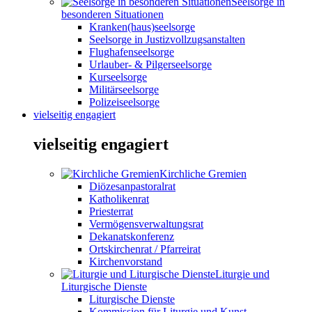
Seelsorge in
besonderen Situationen
Kranken(haus)seelsorge
Seelsorge in Justizvollzugsanstalten
Flughafenseelsorge
Urlauber- & Pilgerseelsorge
Kurseelsorge
Militärseelsorge
Polizeiseelsorge
vielseitig engagiert
vielseitig engagiert
Kirchliche Gremien
Diözesanpastoralrat
Katholikenrat
Priesterrat
Vermögensverwaltungsrat
Dekanatskonferenz
Ortskirchenrat / Pfarreirat
Kirchenvorstand
Liturgie und
Liturgische Dienste
Liturgische Dienste
Kommission für Liturgie und Kunst