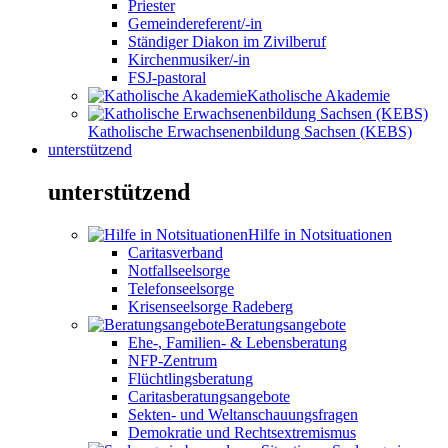
Priester
Gemeindereferent/-in
Ständiger Diakon im Zivilberuf
Kirchenmusiker/-in
FSJ-pastoral
Katholische Akademie
Katholische Erwachsenenbildung Sachsen (KEBS)
unterstützend
unterstützend
Hilfe in Notsituationen
Caritasverband
Notfallseelsorge
Telefonseelsorge
Krisenseelsorge Radeberg
Beratungsangebote
Ehe-, Familien- & Lebensberatung
NFP-Zentrum
Flüchtlingsberatung
Caritasberatungsangebote
Sekten- und Weltanschauungsfragen
Demokratie und Rechtsextremismus