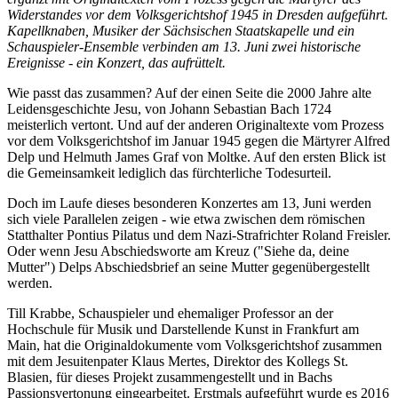
Widerstandes vor dem Volksgerichtshof 1945 in Dresden aufgeführt.
Kapellknaben, Musiker der Sächsischen Staatskapelle und ein
Schauspieler-Ensemble verbinden am 13. Juni zwei historische
Ereignisse - ein Konzert, das aufrüttelt.
Wie passt das zusammen? Auf der einen Seite die 2000 Jahre alte
Leidensgeschichte Jesu, von Johann Sebastian Bach 1724
meisterlich vertont. Und auf der anderen Originaltexte vom Prozess
vor dem Volksgerichtshof im Januar 1945 gegen die Märtyrer Alfred
Delp und Helmuth James Graf von Moltke. Auf den ersten Blick ist
die Gemeinsamkeit lediglich das fürchterliche Todesurteil.
Doch im Laufe dieses besonderen Konzertes am 13, Juni werden
sich viele Parallelen zeigen - wie etwa zwischen dem römischen
Statthalter Pontius Pilatus und dem Nazi-Strafrichter Roland Freisler.
Oder wenn Jesu Abschiedsworte am Kreuz ("Siehe da, deine
Mutter") Delps Abschiedsbrief an seine Mutter gegenübergestellt
werden.
Till Krabbe, Schauspieler und ehemaliger Professor an der
Hochschule für Musik und Darstellende Kunst in Frankfurt am
Main, hat die Originaldokumente vom Volksgerichtshof zusammen
mit dem Jesuitenpater Klaus Mertes, Direktor des Kollegs St.
Blasien, für dieses Projekt zusammengestellt und in Bachs
Passionsvertonung eingearbeitet. Erstmals aufgeführt wurde es 2016