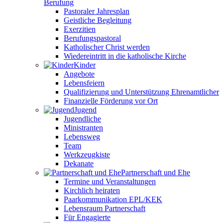
Berufung
Pastoraler Jahresplan
Geistliche Begleitung
Exerzitien
Berufungspastoral
Katholischer Christ werden
Wiedereintritt in die katholische Kirche
Kinder
Angebote
Lebensfeiern
Qualifizierung und Unterstützung Ehrenamtlicher
Finanzielle Förderung vor Ort
Jugend
Jugendliche
Ministranten
Lebensweg
Team
Werkzeugkiste
Dekanate
Partnerschaft und Ehe
Termine und Veranstaltungen
Kirchlich heiraten
Paarkommunikation EPL/KEK
Lebensraum Partnerschaft
Für Engagierte