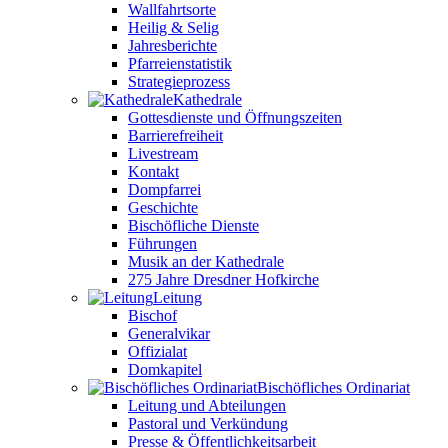
Wallfahrtsorte
Heilig & Selig
Jahresberichte
Pfarreienstatistik
Strategieprozess
Kathedrale
Gottesdienste und Öffnungszeiten
Barrierefreiheit
Livestream
Kontakt
Dompfarrei
Geschichte
Bischöfliche Dienste
Führungen
Musik an der Kathedrale
275 Jahre Dresdner Hofkirche
Leitung
Bischof
Generalvikar
Offizialat
Domkapitel
Bischöfliches Ordinariat
Leitung und Abteilungen
Pastoral und Verkündung
Presse & Öffentlichkeitsarbeit