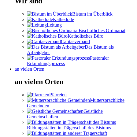
Wir sind
Bistum im Überblick
Kathedrale
Leitung
Bischöfliches Ordinariat
Katholisches Büro
Caritasverband
Das Bistum als
Arbeitgeber
Pastoraler
Erkundungsprozess
an vielen Orten
an vielen Orten
Pfarreien
Muttersprachliche
Gemeinden
Geistliche
Gemeinschaften
Bildungsstätten in Trägerschaft des Bistums