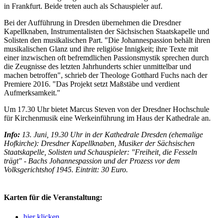
in Frankfurt. Beide treten auch als Schauspieler auf.
Bei der Aufführung in Dresden übernehmen die Dresdner
Kapellknaben, Instrumentalisten der Sächsischen Staatskapelle und
Solisten den musikalischen Part. "Die Johannespassion behält ihren
musikalischen Glanz und ihre religiöse Innigkeit; ihre Texte mit
einer inzwischen oft befremdlichen Passionsmystik sprechen durch
die Zeugnisse des letzten Jahrhunderts schier unmittelbar und
machen betroffen", schrieb der Theologe Gotthard Fuchs nach der
Premiere 2016. "Das Projekt setzt Maßstäbe und verdient
Aufmerksamkeit."
Um 17.30 Uhr bietet Marcus Steven von der Dresdner Hochschule
für Kirchenmusik eine Werkeinführung im Haus der Kathedrale an.
Info:
13. Juni, 19.30 Uhr in der Kathedrale Dresden (ehemalige
Hofkirche): Dresdner Kapellknaben, Musiker der Sächsischen
Staatskapelle, Solisten und Schauspieler: "Freiheit, die Fesseln
trägt" - Bachs Johannespassion und der Prozess vor dem
Volksgerichtshof 1945. Eintritt: 30 Euro.
Karten für die Veranstaltung:
hier klicken...