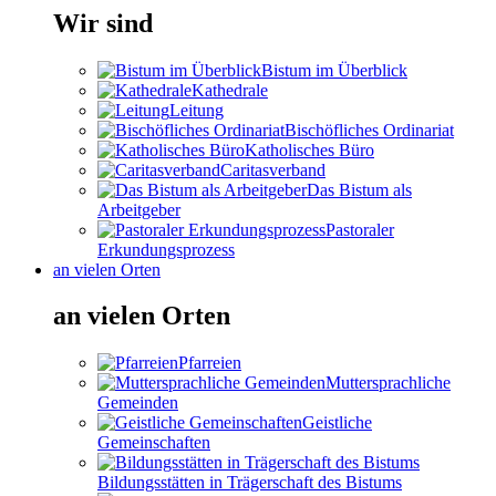
Wir sind
Bistum im Überblick
Kathedrale
Leitung
Bischöfliches Ordinariat
Katholisches Büro
Caritasverband
Das Bistum als
Arbeitgeber
Pastoraler
Erkundungsprozess
an vielen Orten
an vielen Orten
Pfarreien
Muttersprachliche
Gemeinden
Geistliche
Gemeinschaften
Bildungsstätten in Trägerschaft des Bistums