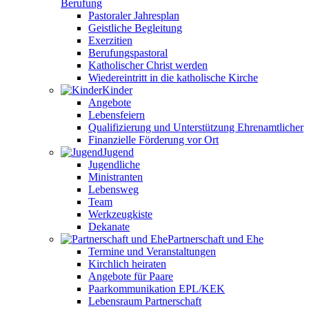
Berufung
Pastoraler Jahresplan
Geistliche Begleitung
Exerzitien
Berufungspastoral
Katholischer Christ werden
Wiedereintritt in die katholische Kirche
Kinder
Angebote
Lebensfeiern
Qualifizierung und Unterstützung Ehrenamtlicher
Finanzielle Förderung vor Ort
Jugend
Jugendliche
Ministranten
Lebensweg
Team
Werkzeugkiste
Dekanate
Partnerschaft und Ehe
Termine und Veranstaltungen
Kirchlich heiraten
Angebote für Paare
Paarkommunikation EPL/KEK
Lebensraum Partnerschaft