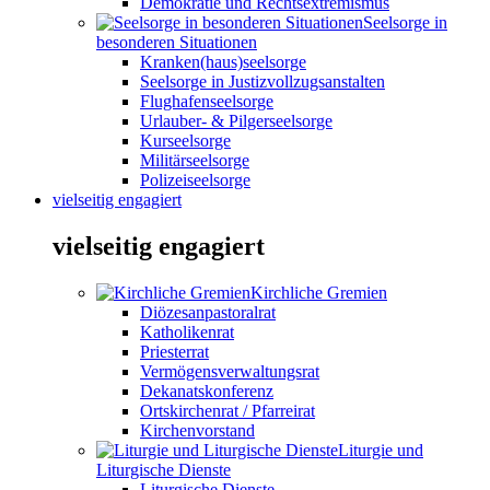
Demokratie und Rechtsextremismus
Seelsorge in
besonderen Situationen
Kranken(haus)seelsorge
Seelsorge in Justizvollzugsanstalten
Flughafenseelsorge
Urlauber- & Pilgerseelsorge
Kurseelsorge
Militärseelsorge
Polizeiseelsorge
vielseitig engagiert
vielseitig engagiert
Kirchliche Gremien
Diözesanpastoralrat
Katholikenrat
Priesterrat
Vermögensverwaltungsrat
Dekanatskonferenz
Ortskirchenrat / Pfarreirat
Kirchenvorstand
Liturgie und
Liturgische Dienste
Liturgische Dienste