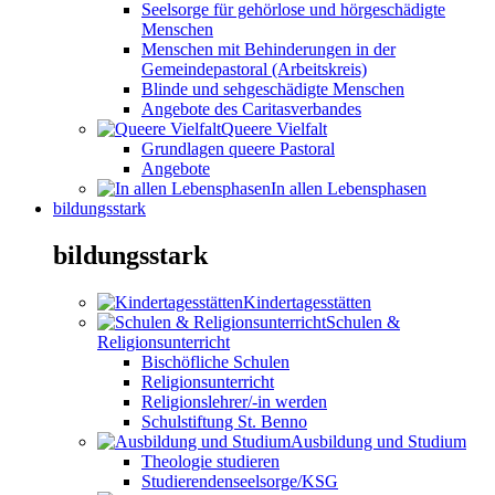
Seelsorge für gehörlose und hörgeschädigte
Menschen
Menschen mit Behinderungen in der
Gemeindepastoral (Arbeitskreis)
Blinde und sehgeschädigte Menschen
Angebote des Caritasverbandes
Queere Vielfalt
Grundlagen queere Pastoral
Angebote
In allen Lebensphasen
bildungsstark
bildungsstark
Kindertagesstätten
Schulen &
Religionsunterricht
Bischöfliche Schulen
Religionsunterricht
Religionslehrer/-in werden
Schulstiftung St. Benno
Ausbildung und Studium
Theologie studieren
Studierendenseelsorge/KSG