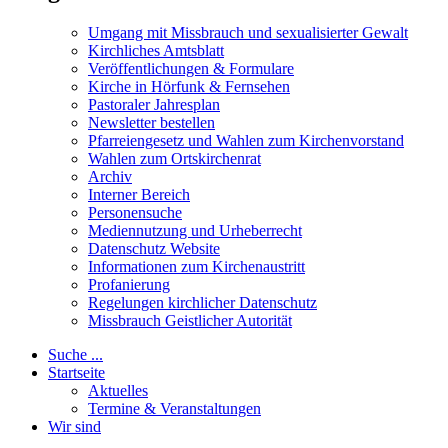
Umgang mit Missbrauch und sexualisierter Gewalt
Kirchliches Amtsblatt
Veröffentlichungen & Formulare
Kirche in Hörfunk & Fernsehen
Pastoraler Jahresplan
Newsletter bestellen
Pfarreiengesetz und Wahlen zum Kirchenvorstand
Wahlen zum Ortskirchenrat
Archiv
Interner Bereich
Personensuche
Mediennutzung und Urheberrecht
Datenschutz Website
Informationen zum Kirchenaustritt
Profanierung
Regelungen kirchlicher Datenschutz
Missbrauch Geistlicher Autorität
Suche ...
Startseite
Aktuelles
Termine & Veranstaltungen
Wir sind