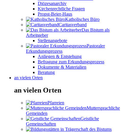
Diözesanarchiv
Kirchenrechtliche Fragen
Propst-Beier-Haus
Katholisches Büro
Caritasverband
Das Bistum als
Arbeitgeber
Stellenangebote
Pastoraler
Erkundungsprozess
Anliegen & Entstehung
Befragung zum Erkundungsprozess
Dokumente & Materialien
Beratung
an vielen Orten
an vielen Orten
Pfarreien
Muttersprachliche
Gemeinden
Geistliche
Gemeinschaften