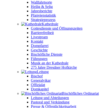
Wallfahrtsorte
Heilig & Selig
Jahresberichte
Pfarreienstatistik
Strategieprozess
Kathedrale
Gottesdienste und Öffnungszeiten
Barrierefreiheit
Livestream
Kontakt
Dompfarrei
Geschichte
Bischöfliche Dienste
Führungen
Musik an der Kathedrale
275 Jahre Dresdner Hofkirche
Leitung
Bischof
Generalvikar
Offizialat
Domkapitel
Bischöfliches Ordinariat
Leitung und Abteilungen
Pastoral und Verkündung
Presse & Öffentlichkeitsarbeit