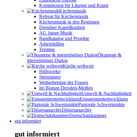
Kommission für Liturgie und Kunst
Kirchenmusik
Referat für Kirchenmusik
Kirchenmusik in den Regionen
Dresdner Kapellknaben
AG Junge Musik
Bandkatalog und Projekte
Arbeitshilfen
Termine
Ökumene &
interreligiöser Dialog
Kirche weltweit
Hilfswerke
Sternsinger
Weltgebetstag der Frauen
Im Bistum Dresden-Meißen
Umwelt & Nachhaltigkeit
Engagemententwicklung
Pastorale Schwerpunkte
Diözesanarchiv
Domschatzkammer
gut informiert
gut informiert