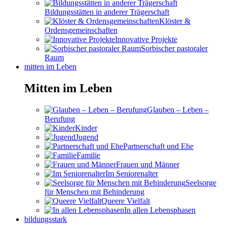
Bildungsstätten in anderer Trägerschaft
Klöster &
Ordensgemeinschaften
Innovative Projekte
Sorbischer pastoraler
Raum
mitten im Leben
Mitten im Leben
Glauben – Leben –
Berufung
Kinder
Jugend
Partnerschaft und Ehe
Familie
Frauen und Männer
Im Seniorenalter
Seelsorge
für Menschen mit Behinderung
Queere Vielfalt
In allen Lebensphasen
bildungsstark