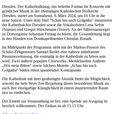
Dresden. Der Kathedralklang, das beliebte Format für Konzerte mit
geistlicher Musik in der ehemaligen Katholischen Hofkirche
Dresden, startet am Sonnabend, 9. März 2024, um 16 Uhr in die
neue Saison. Unter dem Titel "Schau hin nach Golgatha" musizieren
der Kathedralchor Dresden sowie die Vokalsolisten Lena Sefrin
(Sopran) und Gregor Hirschmann (Tenor). An der Silbermannorgel
ist Domorganist Sebastian Freitag zu hören, die Gesamtleitung liegt
in den Händen von Domkapellmeister Christian Bonath.
Im Mittelpunkt des Programms steht mit der Markus-Passion des
Schütz-Zeitgenossen Samuel Besler eine nahezu unbekannte
Passionsvertonung, die erstmalig in der Kathedrale zu hören sein
wird. Zwei äußerst populäre Chorwerke, Mendelssohns Anthem
„Hör mein Bitten“ sowie Silchers Motette „Schau hin nach
Golgatha“ bilden einen spannenden Kontrapunkt.
Die Kathedrale mit ihrer großartigen Akustik bietet die Möglichkeit,
sowohl die tiefe Wort-Ton-Beziehung dieser besonderen Musik als
auch ihre einzigartige Klanglichkeit in einem inspirierenden Raum
neu zu entdecken.
Der Eintritt zur Veranstaltung ist frei, eine Spende am Ausgang ist
herzlich willkommen. Der Einlass ist ab 15.15 Uhr.