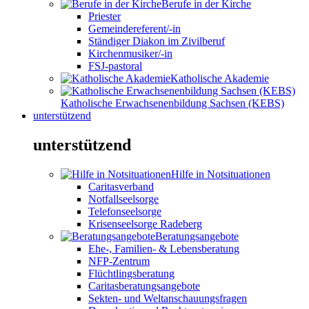
Berufe in der Kirche
Priester
Gemeindereferent/-in
Ständiger Diakon im Zivilberuf
Kirchenmusiker/-in
FSJ-pastoral
Katholische Akademie
Katholische Erwachsenenbildung Sachsen (KEBS)
unterstützend
unterstützend
Hilfe in Notsituationen
Caritasverband
Notfallseelsorge
Telefonseelsorge
Krisenseelsorge Radeberg
Beratungsangebote
Ehe-, Familien- & Lebensberatung
NFP-Zentrum
Flüchtlingsberatung
Caritasberatungsangebote
Sekten- und Weltanschauungsfragen