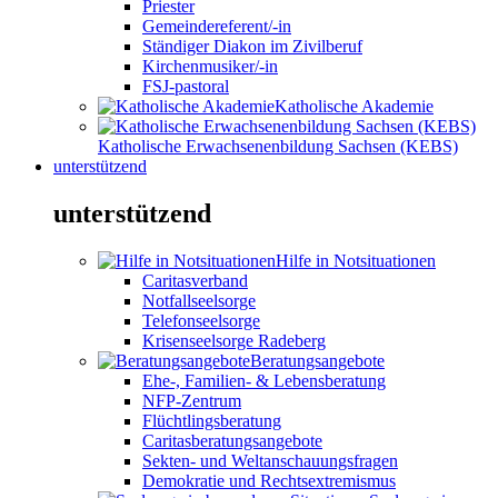
Priester
Gemeindereferent/-in
Ständiger Diakon im Zivilberuf
Kirchenmusiker/-in
FSJ-pastoral
Katholische Akademie
Katholische Erwachsenenbildung Sachsen (KEBS)
unterstützend
unterstützend
Hilfe in Notsituationen
Caritasverband
Notfallseelsorge
Telefonseelsorge
Krisenseelsorge Radeberg
Beratungsangebote
Ehe-, Familien- & Lebensberatung
NFP-Zentrum
Flüchtlingsberatung
Caritasberatungsangebote
Sekten- und Weltanschauungsfragen
Demokratie und Rechtsextremismus