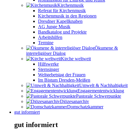
Kirchenmusik
Referat für Kirchenmusik
Kirchenmusik in den Regionen
Dresdner Kapellknaben
AG Junge Musik
Bandkatalog und Projekte
Arbeitshilfen
Termine
Ökumene &
interreligiöser Dialog
Kirche weltweit
Hilfswerke
Sternsinger
Weltgebetstag der Frauen
Im Bistum Dresden-Meißen
Umwelt & Nachhaltigkeit
Engagemententwicklung
Pastorale Schwerpunkte
Diözesanarchiv
Domschatzkammer
gut informiert
gut informiert