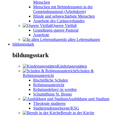
Menschen
Menschen mit Behinderungen in der
Gemeindepastoral (Arbeitskreis)
Blinde und sehgeschädigte Menschen
Angebote des Caritasverbandes
Queere Vielfalt
Grundlagen queere Pastoral
Angebote
In allen Lebensphasen
bildungsstark
bildungsstark
Kindertagesstätten
Schulen &
Religionsunterricht
Bischöfliche Schulen
Religionsunterricht
Religionslehrer/-in werden
Schulstiftung St. Benno
Ausbildung und Studium
Theologie studieren
Studierendenseelsorge/KSG
Berufe in der Kirche