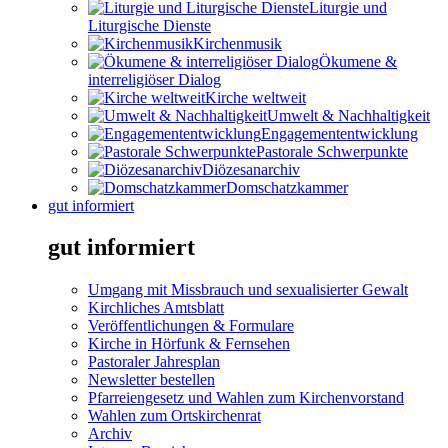
Liturgie und
Liturgische Dienste
Kirchenmusik
Ökumene &
interreligiöser Dialog
Kirche weltweit
Umwelt & Nachhaltigkeit
Engagemententwicklung
Pastorale Schwerpunkte
Diözesanarchiv
Domschatzkammer
gut informiert
gut informiert
Umgang mit Missbrauch und sexualisierter Gewalt
Kirchliches Amtsblatt
Veröffentlichungen & Formulare
Kirche in Hörfunk & Fernsehen
Pastoraler Jahresplan
Newsletter bestellen
Pfarreiengesetz und Wahlen zum Kirchenvorstand
Wahlen zum Ortskirchenrat
Archiv