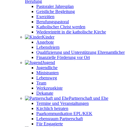
Berufung
Pastoraler Jahresplan
Geistliche Begleitung
Exerzitien
Berufungspastoral
Katholischer Christ werden
Wiedereintritt in die katholische Kirche
Kinder
Angebote
Lebensfeiern
Qualifizierung und Unterstützung Ehrenamtlicher
Finanzielle Förderung vor Ort
Jugend
Jugendliche
Ministranten
Lebensweg
Team
Werkzeugkiste
Dekanate
Partnerschaft und Ehe
Termine und Veranstaltungen
Kirchlich heiraten
Paarkommunikation EPL/KEK
Lebensraum Partnerschaft
Für Engagierte