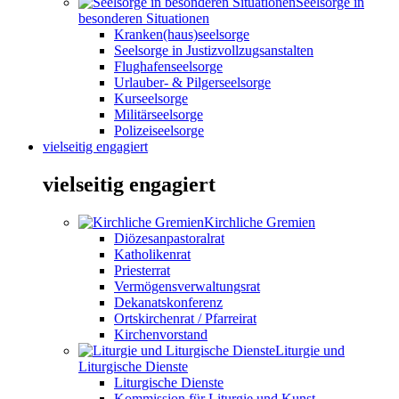
Seelsorge in
besonderen Situationen
Kranken(haus)seelsorge
Seelsorge in Justizvollzugsanstalten
Flughafenseelsorge
Urlauber- & Pilgerseelsorge
Kurseelsorge
Militärseelsorge
Polizeiseelsorge
vielseitig engagiert
vielseitig engagiert
Kirchliche Gremien
Diözesanpastoralrat
Katholikenrat
Priesterrat
Vermögensverwaltungsrat
Dekanatskonferenz
Ortskirchenrat / Pfarreirat
Kirchenvorstand
Liturgie und
Liturgische Dienste
Liturgische Dienste
Kommission für Liturgie und Kunst