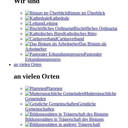
Wir sind
Bistum im Überblick
Kathedrale
Leitung
Bischöfliches Ordinariat
Katholisches Büro
Caritasverband
Das Bistum als
Arbeitgeber
Pastoraler
Erkundungsprozess
an vielen Orten
an vielen Orten
Pfarreien
Muttersprachliche
Gemeinden
Geistliche
Gemeinschaften
Bildungsstätten in Trägerschaft des Bistums