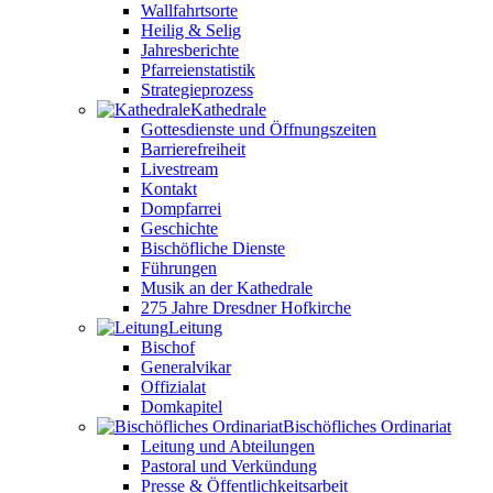
Wallfahrtsorte
Heilig & Selig
Jahresberichte
Pfarreienstatistik
Strategieprozess
Kathedrale
Gottesdienste und Öffnungszeiten
Barrierefreiheit
Livestream
Kontakt
Dompfarrei
Geschichte
Bischöfliche Dienste
Führungen
Musik an der Kathedrale
275 Jahre Dresdner Hofkirche
Leitung
Bischof
Generalvikar
Offizialat
Domkapitel
Bischöfliches Ordinariat
Leitung und Abteilungen
Pastoral und Verkündung
Presse & Öffentlichkeitsarbeit