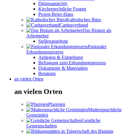
Diözesanarchiv
Kirchenrechtliche Fragen
Propst-Beier-Haus
Katholisches Büro
Caritasverband
Das Bistum als
Arbeitgeber
Stellenangebote
Pastoraler
Erkundungsprozess
Anliegen & Entstehung
Befragung zum Erkundungsprozess
Dokumente & Materialien
Beratung
an vielen Orten
an vielen Orten
Pfarreien
Muttersprachliche
Gemeinden
Geistliche
Gemeinschaften