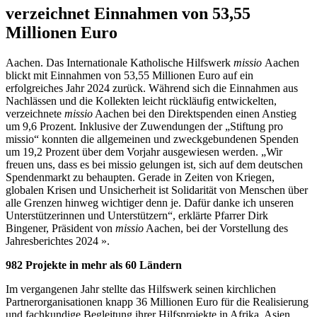
verzeichnet Einnahmen von 53,55
Millionen Euro
Aachen. Das Internationale Katholische Hilfswerk
missio
Aachen
blickt mit Einnahmen von 53,55 Millionen Euro auf ein
erfolgreiches Jahr 2024 zurück. Während sich die Einnahmen aus
Nachlässen und die Kollekten leicht rückläufig entwickelten,
verzeichnete
missio
Aachen bei den Direktspenden einen Anstieg
um 9,6 Prozent. Inklusive der Zuwendungen der „Stiftung pro
missio“ konnten die allgemeinen und zweckgebundenen Spenden
um 19,2 Prozent über dem Vorjahr ausgewiesen werden. „Wir
freuen uns, dass es bei missio gelungen ist, sich auf dem deutschen
Spendenmarkt zu behaupten. Gerade in Zeiten von Kriegen,
globalen Krisen und Unsicherheit ist Solidarität von Menschen über
alle Grenzen hinweg wichtiger denn je. Dafür danke ich unseren
Unterstützerinnen und Unterstützern“, erklärte Pfarrer Dirk
Bingener, Präsident von
missio
Aachen, bei der Vorstellung des
Jahresberichtes 2024 ».
982 Projekte in mehr als 60 Ländern
Im vergangenen Jahr stellte das Hilfswerk seinen kirchlichen
Partnerorganisationen knapp 36 Millionen Euro für die Realisierung
und fachkundige Begleitung ihrer Hilfsprojekte in Afrika, Asien,