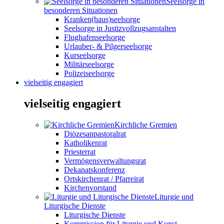
Seelsorge in
besonderen Situationen
Kranken(haus)seelsorge
Seelsorge in Justizvollzugsanstalten
Flughafenseelsorge
Urlauber- & Pilgerseelsorge
Kurseelsorge
Militärseelsorge
Polizeiseelsorge
vielseitig engagiert
vielseitig engagiert
Kirchliche Gremien
Diözesanpastoralrat
Katholikenrat
Priesterrat
Vermögensverwaltungsrat
Dekanatskonferenz
Ortskirchenrat / Pfarreirat
Kirchenvorstand
Liturgie und
Liturgische Dienste
Liturgische Dienste
Kommission für Liturgie und Kunst