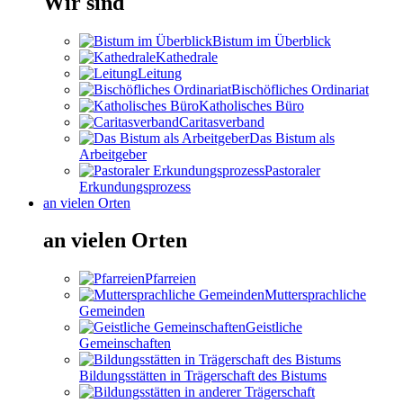
Wir sind
Bistum im Überblick
Kathedrale
Leitung
Bischöfliches Ordinariat
Katholisches Büro
Caritasverband
Das Bistum als
Arbeitgeber
Pastoraler
Erkundungsprozess
an vielen Orten
an vielen Orten
Pfarreien
Muttersprachliche
Gemeinden
Geistliche
Gemeinschaften
Bildungsstätten in Trägerschaft des Bistums