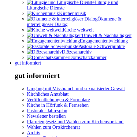
Liturgie und
Liturgische Dienste
Kirchenmusik
Ökumene &
interreligiöser Dialog
Kirche weltweit
Umwelt & Nachhaltigkeit
Engagemententwicklung
Pastorale Schwerpunkte
Diözesanarchiv
Domschatzkammer
gut informiert
gut informiert
Umgang mit Missbrauch und sexualisierter Gewalt
Kirchliches Amtsblatt
Veröffentlichungen & Formulare
Kirche in Hörfunk & Fernsehen
Pastoraler Jahresplan
Newsletter bestellen
Pfarreiengesetz und Wahlen zum Kirchenvorstand
Wahlen zum Ortskirchenrat
Archiv