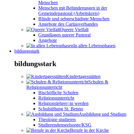
Menschen
Menschen mit Behinderungen in der
Gemeindepastoral (Arbeitskreis)
Blinde und sehgeschädigte Menschen
Angebote des Caritasverbandes
Queere Vielfalt
Grundlagen queere Pastoral
Angebote
In allen Lebensphasen
bildungsstark
bildungsstark
Kindertagesstätten
Schulen &
Religionsunterricht
Bischöfliche Schulen
Religionsunterricht
Religionslehrer/-in werden
Schulstiftung St. Benno
Ausbildung und Studium
Theologie studieren
Studierendenseelsorge/KSG
Berufe in der Kirche