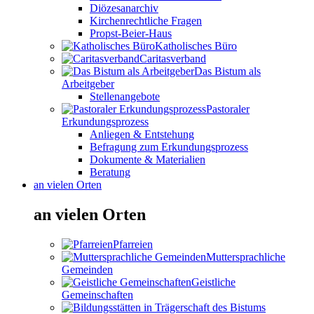
Diözesanarchiv
Kirchenrechtliche Fragen
Propst-Beier-Haus
Katholisches Büro
Caritasverband
Das Bistum als
Arbeitgeber
Stellenangebote
Pastoraler
Erkundungsprozess
Anliegen & Entstehung
Befragung zum Erkundungsprozess
Dokumente & Materialien
Beratung
an vielen Orten
an vielen Orten
Pfarreien
Muttersprachliche
Gemeinden
Geistliche
Gemeinschaften