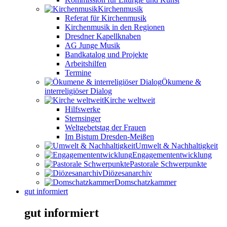
Kirchenmusik
Referat für Kirchenmusik
Kirchenmusik in den Regionen
Dresdner Kapellknaben
AG Junge Musik
Bandkatalog und Projekte
Arbeitshilfen
Termine
Ökumene &
interreligiöser Dialog
Kirche weltweit
Hilfswerke
Sternsinger
Weltgebetstag der Frauen
Im Bistum Dresden-Meißen
Umwelt & Nachhaltigkeit
Engagemententwicklung
Pastorale Schwerpunkte
Diözesanarchiv
Domschatzkammer
gut informiert
gut informiert