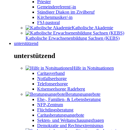
Priester
Gemeindereferent/-in
Ständiger Diakon im Zivilberuf
Kirchenmusiker/-in
FSJ-pastoral
Katholische Akademie
Katholische Erwachsenenbildung Sachsen (KEBS)
unterstützend
unterstützend
Hilfe in Notsituationen
Caritasverband
Notfallseelsorge
Telefonseelsorge
Krisenseelsorge Radeberg
Beratungsangebote
Ehe-, Familien- & Lebensberatung
NFP-Zentrum
Flüchtlingsberatung
Caritasberatungsangebote
Sekten- und Weltanschauungsfragen
Demokratie und Rechtsextremismus