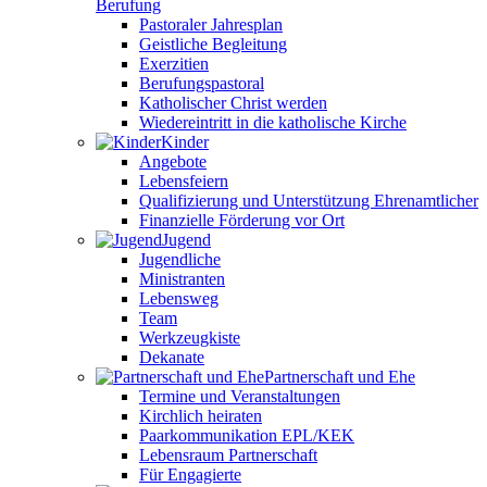
Berufung
Pastoraler Jahresplan
Geistliche Begleitung
Exerzitien
Berufungspastoral
Katholischer Christ werden
Wiedereintritt in die katholische Kirche
Kinder
Angebote
Lebensfeiern
Qualifizierung und Unterstützung Ehrenamtlicher
Finanzielle Förderung vor Ort
Jugend
Jugendliche
Ministranten
Lebensweg
Team
Werkzeugkiste
Dekanate
Partnerschaft und Ehe
Termine und Veranstaltungen
Kirchlich heiraten
Paarkommunikation EPL/KEK
Lebensraum Partnerschaft
Für Engagierte