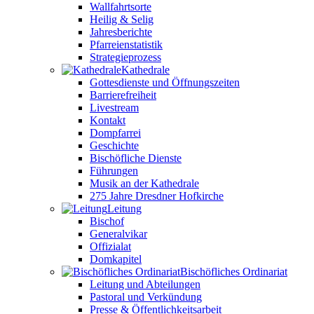
Wallfahrtsorte
Heilig & Selig
Jahresberichte
Pfarreienstatistik
Strategieprozess
Kathedrale
Gottesdienste und Öffnungszeiten
Barrierefreiheit
Livestream
Kontakt
Dompfarrei
Geschichte
Bischöfliche Dienste
Führungen
Musik an der Kathedrale
275 Jahre Dresdner Hofkirche
Leitung
Bischof
Generalvikar
Offizialat
Domkapitel
Bischöfliches Ordinariat
Leitung und Abteilungen
Pastoral und Verkündung
Presse & Öffentlichkeitsarbeit