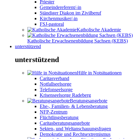
Priester
Gemeindereferent/-in
Ständiger Diakon im Zivilberuf
Kirchenmusiker/-in
FSJ-pastoral
Katholische Akademie
Katholische Erwachsenenbildung Sachsen (KEBS)
unterstützend
unterstützend
Hilfe in Notsituationen
Caritasverband
Notfallseelsorge
Telefonseelsorge
Krisenseelsorge Radeberg
Beratungsangebote
Ehe-, Familien- & Lebensberatung
NFP-Zentrum
Flüchtlingsberatung
Caritasberatungsangebote
Sekten- und Weltanschauungsfragen
Demokratie und Rechtsextremismus