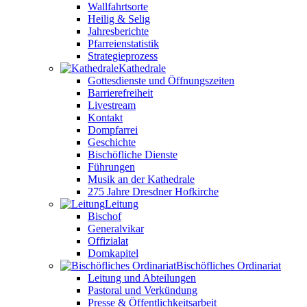
Wallfahrtsorte
Heilig & Selig
Jahresberichte
Pfarreienstatistik
Strategieprozess
Kathedrale
Gottesdienste und Öffnungszeiten
Barrierefreiheit
Livestream
Kontakt
Dompfarrei
Geschichte
Bischöfliche Dienste
Führungen
Musik an der Kathedrale
275 Jahre Dresdner Hofkirche
Leitung
Bischof
Generalvikar
Offizialat
Domkapitel
Bischöfliches Ordinariat
Leitung und Abteilungen
Pastoral und Verkündung
Presse & Öffentlichkeitsarbeit