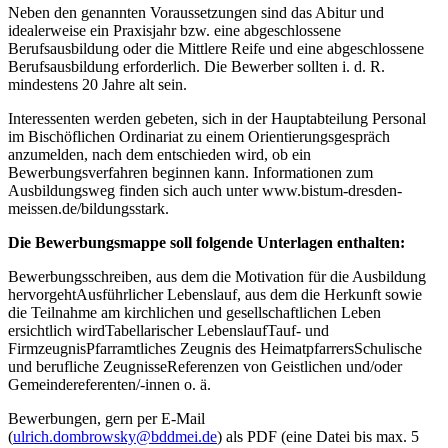
Neben den genannten Voraussetzungen sind das Abitur und
idealerweise ein Praxisjahr bzw. eine abgeschlossene
Berufsausbildung oder die Mittlere Reife und eine abgeschlossene
Berufsausbildung erforderlich. Die Bewerber sollten i. d. R.
mindestens 20 Jahre alt sein.
Interessenten werden gebeten, sich in der Hauptabteilung Personal
im Bischöflichen Ordinariat zu einem Orientierungsgespräch
anzumelden, nach dem entschieden wird, ob ein
Bewerbungsverfahren beginnen kann. Informationen zum
Ausbildungsweg finden sich auch unter www.bistum-dresden-
meissen.de/bildungsstark.
Die Bewerbungsmappe soll folgende Unterlagen enthalten:
Bewerbungsschreiben, aus dem die Motivation für die Ausbildung
hervorgehtAusführlicher Lebenslauf, aus dem die Herkunft sowie
die Teilnahme am kirchlichen und gesellschaftlichen Leben
ersichtlich wirdTabellarischer LebenslaufTauf- und
FirmzeugnisPfarramtliches Zeugnis des HeimatpfarrersSchulische
und berufliche ZeugnisseReferenzen von Geistlichen und/oder
Gemeindereferenten/-innen o. ä.
Bewerbungen, gern per E-Mail
(
ulrich.dombrowsky@bddmei.de
) als PDF (eine Datei bis max. 5