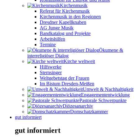
Kirchenmusik
Referat für Kirchenmusik
Kirchenmusik in den Regionen
Dresdner Kapellknaben
AG Junge Musik
Bandkatalog und Projekte
Arbeitshilfen
Termine
Ökumene &
interreligiöser Dialog
Kirche weltweit
Hilfswerke
Sternsinger
Weltgebetstag der Frauen
Im Bistum Dresden-Meißen
Umwelt & Nachhaltigkeit
Engagemententwicklung
Pastorale Schwerpunkte
Diözesanarchiv
Domschatzkammer
gut informiert
gut informiert