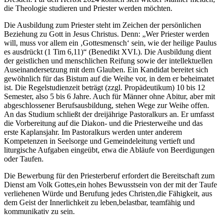
die Theologie studieren und Priester werden möchten.
Die Ausbildung zum Priester steht im Zeichen der persönlichen
Beziehung zu Gott in Jesus Christus. Denn: „Wer Priester werden
will, muss vor allem ein ‚Gottesmensch‘ sein, wie der heilige Paulus
es ausdrückt (1 Tim 6,11)“ (Benedikt XVI.). Die Ausbildung dient
der geistlichen und menschlichen Reifung sowie der intellektuellen
Auseinandersetzung mit dem Glauben. Ein Kandidat bereitet sich
gewöhnlich für das Bistum auf die Weihe vor, in dem er beheimatet
ist. Die Regelstudienzeit beträgt (zzgl. Propädeutikum) 10 bis 12
Semester, also 5 bis 6 Jahre. Auch für Männer ohne Abitur, aber mit
abgeschlossener Berufsausbildung, stehen Wege zur Weihe offen.
An das Studium schließt der dreijährige Pastoralkurs an. Er umfasst
die Vorbereitung auf die Diakon- und die Priesterweihe und das
erste Kaplansjahr. Im Pastoralkurs werden unter anderem
Kompetenzen in Seelsorge und Gemeindeleitung vertieft und
liturgische Aufgaben eingeübt, etwa die Abläufe von Beerdigungen
oder Taufen.
Die Bewerbung für den Priesterberuf erfordert die Bereitschaft zum
Dienst am Volk Gottes,ein hohes Bewusstsein von der mit der Taufe
verliehenen Würde und Berufung jedes Christen,die Fähigkeit, aus
dem Geist der Innerlichkeit zu leben,belastbar, teamfähig und
kommunikativ zu sein.