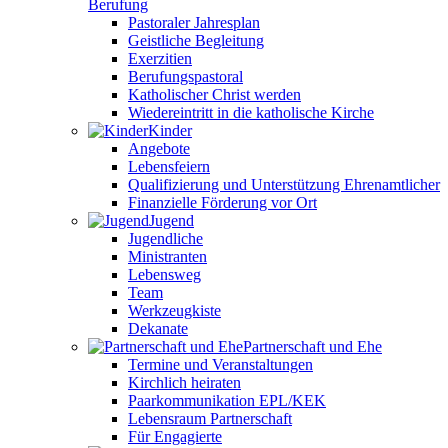
Berufung
Pastoraler Jahresplan
Geistliche Begleitung
Exerzitien
Berufungspastoral
Katholischer Christ werden
Wiedereintritt in die katholische Kirche
Kinder
Angebote
Lebensfeiern
Qualifizierung und Unterstützung Ehrenamtlicher
Finanzielle Förderung vor Ort
Jugend
Jugendliche
Ministranten
Lebensweg
Team
Werkzeugkiste
Dekanate
Partnerschaft und Ehe
Termine und Veranstaltungen
Kirchlich heiraten
Paarkommunikation EPL/KEK
Lebensraum Partnerschaft
Für Engagierte