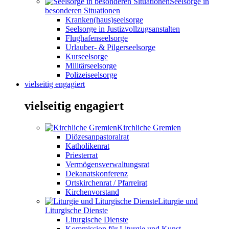
Seelsorge in
besonderen Situationen
Kranken(haus)seelsorge
Seelsorge in Justizvollzugsanstalten
Flughafenseelsorge
Urlauber- & Pilgerseelsorge
Kurseelsorge
Militärseelsorge
Polizeiseelsorge
vielseitig engagiert
vielseitig engagiert
Kirchliche Gremien
Diözesanpastoralrat
Katholikenrat
Priesterrat
Vermögensverwaltungsrat
Dekanatskonferenz
Ortskirchenrat / Pfarreirat
Kirchenvorstand
Liturgie und
Liturgische Dienste
Liturgische Dienste
Kommission für Liturgie und Kunst