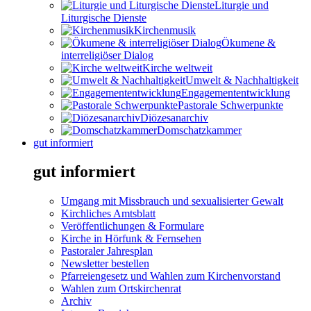
Liturgie und
Liturgische Dienste
Kirchenmusik
Ökumene &
interreligiöser Dialog
Kirche weltweit
Umwelt & Nachhaltigkeit
Engagemententwicklung
Pastorale Schwerpunkte
Diözesanarchiv
Domschatzkammer
gut informiert
gut informiert
Umgang mit Missbrauch und sexualisierter Gewalt
Kirchliches Amtsblatt
Veröffentlichungen & Formulare
Kirche in Hörfunk & Fernsehen
Pastoraler Jahresplan
Newsletter bestellen
Pfarreiengesetz und Wahlen zum Kirchenvorstand
Wahlen zum Ortskirchenrat
Archiv