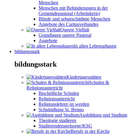
Menschen
Menschen mit Behinderungen in der
Gemeindepastoral (Arbeitskreis)
Blinde und sehgeschädigte Menschen
Angebote des Caritasverbandes
Queere Vielfalt
Grundlagen queere Pastoral
Angebote
In allen Lebensphasen
bildungsstark
bildungsstark
Kindertagesstätten
Schulen &
Religionsunterricht
Bischöfliche Schulen
Religionsunterricht
Religionslehrer/-in werden
Schulstiftung St. Benno
Ausbildung und Studium
Theologie studieren
Studierendenseelsorge/KSG
Berufe in der Kirche