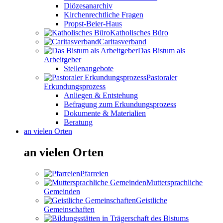
Diözesanarchiv
Kirchenrechtliche Fragen
Propst-Beier-Haus
Katholisches Büro
Caritasverband
Das Bistum als
Arbeitgeber
Stellenangebote
Pastoraler
Erkundungsprozess
Anliegen & Entstehung
Befragung zum Erkundungsprozess
Dokumente & Materialien
Beratung
an vielen Orten
an vielen Orten
Pfarreien
Muttersprachliche
Gemeinden
Geistliche
Gemeinschaften