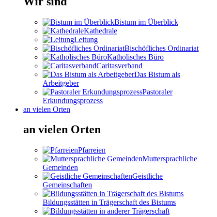
Wir sind
Bistum im Überblick
Kathedrale
Leitung
Bischöfliches Ordinariat
Katholisches Büro
Caritasverband
Das Bistum als
Arbeitgeber
Pastoraler
Erkundungsprozess
an vielen Orten
an vielen Orten
Pfarreien
Muttersprachliche
Gemeinden
Geistliche
Gemeinschaften
Bildungsstätten in Trägerschaft des Bistums