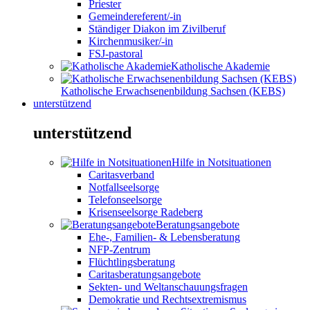
Priester
Gemeindereferent/-in
Ständiger Diakon im Zivilberuf
Kirchenmusiker/-in
FSJ-pastoral
Katholische Akademie
Katholische Erwachsenenbildung Sachsen (KEBS)
unterstützend
unterstützend
Hilfe in Notsituationen
Caritasverband
Notfallseelsorge
Telefonseelsorge
Krisenseelsorge Radeberg
Beratungsangebote
Ehe-, Familien- & Lebensberatung
NFP-Zentrum
Flüchtlingsberatung
Caritasberatungsangebote
Sekten- und Weltanschauungsfragen
Demokratie und Rechtsextremismus