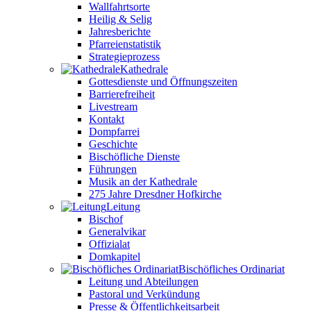
Wallfahrtsorte
Heilig & Selig
Jahresberichte
Pfarreienstatistik
Strategieprozess
Kathedrale
Gottesdienste und Öffnungszeiten
Barrierefreiheit
Livestream
Kontakt
Dompfarrei
Geschichte
Bischöfliche Dienste
Führungen
Musik an der Kathedrale
275 Jahre Dresdner Hofkirche
Leitung
Bischof
Generalvikar
Offizialat
Domkapitel
Bischöfliches Ordinariat
Leitung und Abteilungen
Pastoral und Verkündung
Presse & Öffentlichkeitsarbeit