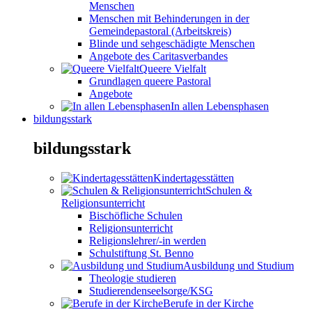
Menschen
Menschen mit Behinderungen in der
Gemeindepastoral (Arbeitskreis)
Blinde und sehgeschädigte Menschen
Angebote des Caritasverbandes
Queere Vielfalt
Grundlagen queere Pastoral
Angebote
In allen Lebensphasen
bildungsstark
bildungsstark
Kindertagesstätten
Schulen &
Religionsunterricht
Bischöfliche Schulen
Religionsunterricht
Religionslehrer/-in werden
Schulstiftung St. Benno
Ausbildung und Studium
Theologie studieren
Studierendenseelsorge/KSG
Berufe in der Kirche