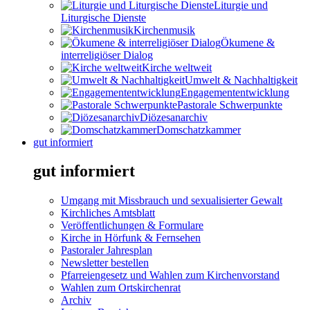
Liturgie und
Liturgische Dienste
Kirchenmusik
Ökumene &
interreligiöser Dialog
Kirche weltweit
Umwelt & Nachhaltigkeit
Engagemententwicklung
Pastorale Schwerpunkte
Diözesanarchiv
Domschatzkammer
gut informiert
gut informiert
Umgang mit Missbrauch und sexualisierter Gewalt
Kirchliches Amtsblatt
Veröffentlichungen & Formulare
Kirche in Hörfunk & Fernsehen
Pastoraler Jahresplan
Newsletter bestellen
Pfarreiengesetz und Wahlen zum Kirchenvorstand
Wahlen zum Ortskirchenrat
Archiv