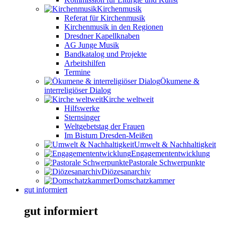
Kirchenmusik
Referat für Kirchenmusik
Kirchenmusik in den Regionen
Dresdner Kapellknaben
AG Junge Musik
Bandkatalog und Projekte
Arbeitshilfen
Termine
Ökumene &
interreligiöser Dialog
Kirche weltweit
Hilfswerke
Sternsinger
Weltgebetstag der Frauen
Im Bistum Dresden-Meißen
Umwelt & Nachhaltigkeit
Engagemententwicklung
Pastorale Schwerpunkte
Diözesanarchiv
Domschatzkammer
gut informiert
gut informiert