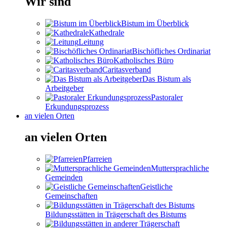
Wir sind
Bistum im Überblick
Kathedrale
Leitung
Bischöfliches Ordinariat
Katholisches Büro
Caritasverband
Das Bistum als
Arbeitgeber
Pastoraler
Erkundungsprozess
an vielen Orten
an vielen Orten
Pfarreien
Muttersprachliche
Gemeinden
Geistliche
Gemeinschaften
Bildungsstätten in Trägerschaft des Bistums