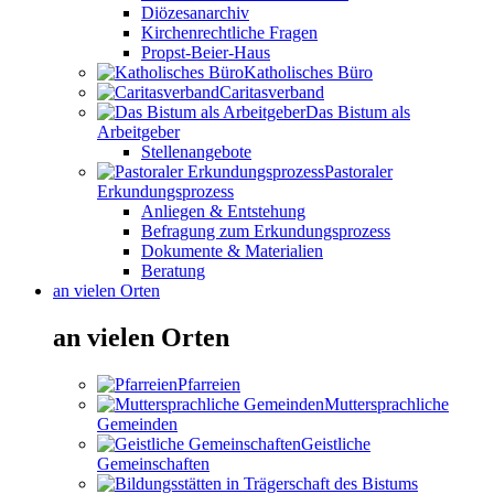
Diözesanarchiv
Kirchenrechtliche Fragen
Propst-Beier-Haus
Katholisches Büro
Caritasverband
Das Bistum als
Arbeitgeber
Stellenangebote
Pastoraler
Erkundungsprozess
Anliegen & Entstehung
Befragung zum Erkundungsprozess
Dokumente & Materialien
Beratung
an vielen Orten
an vielen Orten
Pfarreien
Muttersprachliche
Gemeinden
Geistliche
Gemeinschaften