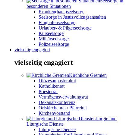
Seelsorge in
besonderen Situationen
Kranken(haus)seelsorge
Seelsorge in Justizvollzugsanstalten
Flughafenseelsorge
Urlauber- & Pilgerseelsorge
Kurseelsorge
Militärseelsorge
Polizeiseelsorge
vielseitig engagiert
vielseitig engagiert
Kirchliche Gremien
Diözesanpastoralrat
Katholikenrat
Priesterrat
Vermögensverwaltungsrat
Dekanatskonferenz
Ortskirchenrat / Pfarreirat
Kirchenvorstand
Liturgie und
Liturgische Dienste
Liturgische Dienste
Kommission für Liturgie und Kunst