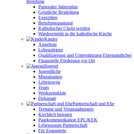
Berufung
Pastoraler Jahresplan
Geistliche Begleitung
Exerzitien
Berufungspastoral
Katholischer Christ werden
Wiedereintritt in die katholische Kirche
Kinder
Angebote
Lebensfeiern
Qualifizierung und Unterstützung Ehrenamtlicher
Finanzielle Förderung vor Ort
Jugend
Jugendliche
Ministranten
Lebensweg
Team
Werkzeugkiste
Dekanate
Partnerschaft und Ehe
Termine und Veranstaltungen
Kirchlich heiraten
Paarkommunikation EPL/KEK
Lebensraum Partnerschaft
Für Engagierte