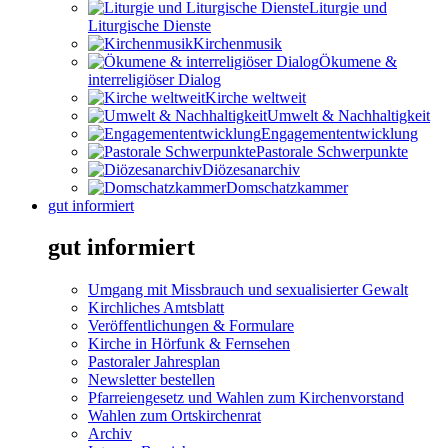
Liturgie und
Liturgische Dienste
Kirchenmusik
Ökumene &
interreligiöser Dialog
Kirche weltweit
Umwelt & Nachhaltigkeit
Engagemententwicklung
Pastorale Schwerpunkte
Diözesanarchiv
Domschatzkammer
gut informiert
gut informiert
Umgang mit Missbrauch und sexualisierter Gewalt
Kirchliches Amtsblatt
Veröffentlichungen & Formulare
Kirche in Hörfunk & Fernsehen
Pastoraler Jahresplan
Newsletter bestellen
Pfarreiengesetz und Wahlen zum Kirchenvorstand
Wahlen zum Ortskirchenrat
Archiv