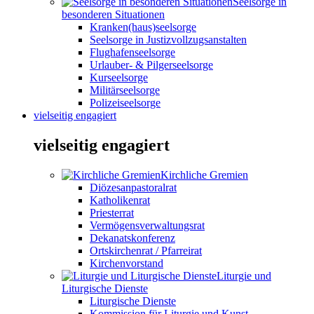
Seelsorge in
besonderen Situationen
Kranken(haus)seelsorge
Seelsorge in Justizvollzugsanstalten
Flughafenseelsorge
Urlauber- & Pilgerseelsorge
Kurseelsorge
Militärseelsorge
Polizeiseelsorge
vielseitig engagiert
vielseitig engagiert
Kirchliche Gremien
Diözesanpastoralrat
Katholikenrat
Priesterrat
Vermögensverwaltungsrat
Dekanatskonferenz
Ortskirchenrat / Pfarreirat
Kirchenvorstand
Liturgie und
Liturgische Dienste
Liturgische Dienste
Kommission für Liturgie und Kunst