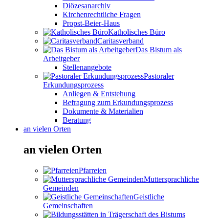
Diözesanarchiv
Kirchenrechtliche Fragen
Propst-Beier-Haus
Katholisches Büro
Caritasverband
Das Bistum als
Arbeitgeber
Stellenangebote
Pastoraler
Erkundungsprozess
Anliegen & Entstehung
Befragung zum Erkundungsprozess
Dokumente & Materialien
Beratung
an vielen Orten
an vielen Orten
Pfarreien
Muttersprachliche
Gemeinden
Geistliche
Gemeinschaften