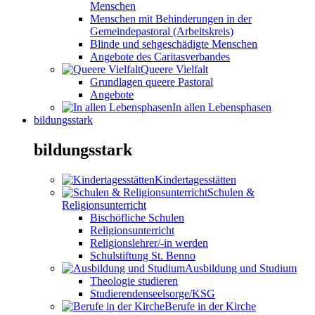
Menschen
Menschen mit Behinderungen in der
Gemeindepastoral (Arbeitskreis)
Blinde und sehgeschädigte Menschen
Angebote des Caritasverbandes
Queere Vielfalt
Grundlagen queere Pastoral
Angebote
In allen Lebensphasen
bildungsstark
bildungsstark
Kindertagesstätten
Schulen &
Religionsunterricht
Bischöfliche Schulen
Religionsunterricht
Religionslehrer/-in werden
Schulstiftung St. Benno
Ausbildung und Studium
Theologie studieren
Studierendenseelsorge/KSG
Berufe in der Kirche