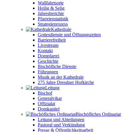
Wallfahrtsorte
Heilig & Selig
Jahresberichte
Pfarreienstatistik
Strategieprozess
Kathedrale
Gottesdienste und Öffnungszeiten
Barrierefreiheit
Livestream
Kontakt
Dompfarrei
Geschichte
Bischöfliche Dienste
Führungen
Musik an der Kathedrale
275 Jahre Dresdner Hofkirche
Leitung
Bischof
Generalvikar
Offizialat
Domkapitel
Bischöfliches Ordinariat
Leitung und Abteilungen
Pastoral und Verkündung
Presse & Öffentlichkeitsarbeit