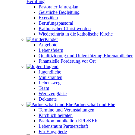
Berufung
Pastoraler Jahresplan
Geistliche Begleitung
Exerzitien
Berufungspastoral
Katholischer Christ werden
Wiedereintritt in die katholische Kirche
Kinder
Angebote
Lebensfeiern
Qualifizierung und Unterstützung Ehrenamtlicher
Finanzielle Förderung vor Ort
Jugend
Jugendliche
Ministranten
Lebensweg
Team
Werkzeugkiste
Dekanate
Partnerschaft und Ehe
Termine und Veranstaltungen
Kirchlich heiraten
Paarkommunikation EPL/KEK
Lebensraum Partnerschaft
Für Engagierte