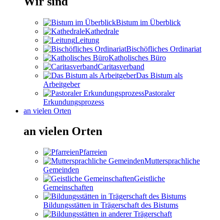
Wir sind
Bistum im Überblick
Kathedrale
Leitung
Bischöfliches Ordinariat
Katholisches Büro
Caritasverband
Das Bistum als
Arbeitgeber
Pastoraler
Erkundungsprozess
an vielen Orten
an vielen Orten
Pfarreien
Muttersprachliche
Gemeinden
Geistliche
Gemeinschaften
Bildungsstätten in Trägerschaft des Bistums