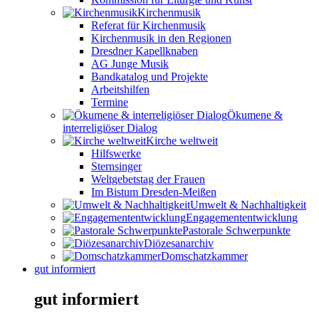
Kirchenmusik
Referat für Kirchenmusik
Kirchenmusik in den Regionen
Dresdner Kapellknaben
AG Junge Musik
Bandkatalog und Projekte
Arbeitshilfen
Termine
Ökumene &
interreligiöser Dialog
Kirche weltweit
Hilfswerke
Sternsinger
Weltgebetstag der Frauen
Im Bistum Dresden-Meißen
Umwelt & Nachhaltigkeit
Engagemententwicklung
Pastorale Schwerpunkte
Diözesanarchiv
Domschatzkammer
gut informiert
gut informiert