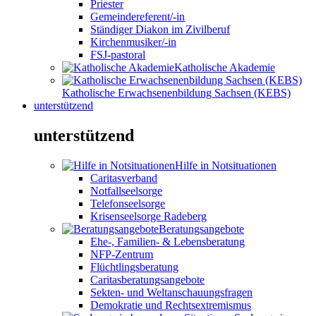
Priester
Gemeindereferent/-in
Ständiger Diakon im Zivilberuf
Kirchenmusiker/-in
FSJ-pastoral
Katholische Akademie
Katholische Erwachsenenbildung Sachsen (KEBS)
unterstützend
unterstützend
Hilfe in Notsituationen
Caritasverband
Notfallseelsorge
Telefonseelsorge
Krisenseelsorge Radeberg
Beratungsangebote
Ehe-, Familien- & Lebensberatung
NFP-Zentrum
Flüchtlingsberatung
Caritasberatungsangebote
Sekten- und Weltanschauungsfragen
Demokratie und Rechtsextremismus