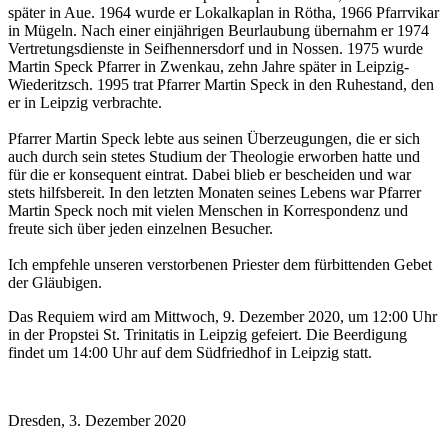
später in Aue. 1964 wurde er Lokalkaplan in Rötha, 1966 Pfarrvikar
in Mügeln. Nach einer einjährigen Beurlaubung übernahm er 1974
Vertretungsdienste in Seifhennersdorf und in Nossen. 1975 wurde
Martin Speck Pfarrer in Zwenkau, zehn Jahre später in Leipzig-
Wiederitzsch. 1995 trat Pfarrer Martin Speck in den Ruhestand, den
er in Leipzig verbrachte.
Pfarrer Martin Speck lebte aus seinen Überzeugungen, die er sich
auch durch sein stetes Studium der Theologie erworben hatte und
für die er konsequent eintrat. Dabei blieb er bescheiden und war
stets hilfsbereit. In den letzten Monaten seines Lebens war Pfarrer
Martin Speck noch mit vielen Menschen in Korrespondenz und
freute sich über jeden einzelnen Besucher.
Ich empfehle unseren verstorbenen Priester dem fürbittenden Gebet
der Gläubigen.
Das Requiem wird am Mittwoch, 9. Dezember 2020, um 12:00 Uhr
in der Propstei St. Trinitatis in Leipzig gefeiert. Die Beerdigung
findet um 14:00 Uhr auf dem Südfriedhof in Leipzig statt.
Dresden, 3. Dezember 2020