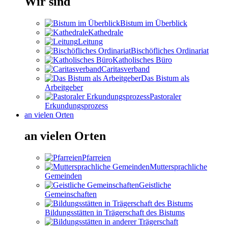
Wir sind
Bistum im Überblick
Kathedrale
Leitung
Bischöfliches Ordinariat
Katholisches Büro
Caritasverband
Das Bistum als
Arbeitgeber
Pastoraler
Erkundungsprozess
an vielen Orten
an vielen Orten
Pfarreien
Muttersprachliche
Gemeinden
Geistliche
Gemeinschaften
Bildungsstätten in Trägerschaft des Bistums