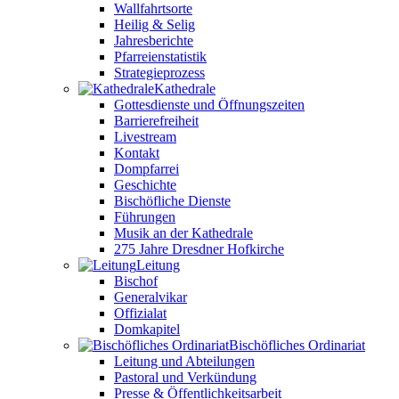
Wallfahrtsorte
Heilig & Selig
Jahresberichte
Pfarreienstatistik
Strategieprozess
Kathedrale
Gottesdienste und Öffnungszeiten
Barrierefreiheit
Livestream
Kontakt
Dompfarrei
Geschichte
Bischöfliche Dienste
Führungen
Musik an der Kathedrale
275 Jahre Dresdner Hofkirche
Leitung
Bischof
Generalvikar
Offizialat
Domkapitel
Bischöfliches Ordinariat
Leitung und Abteilungen
Pastoral und Verkündung
Presse & Öffentlichkeitsarbeit