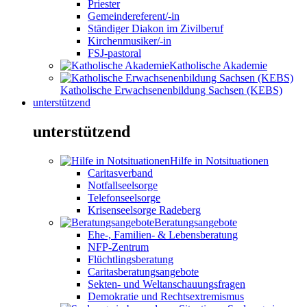
Priester
Gemeindereferent/-in
Ständiger Diakon im Zivilberuf
Kirchenmusiker/-in
FSJ-pastoral
Katholische Akademie
Katholische Erwachsenenbildung Sachsen (KEBS)
unterstützend
unterstützend
Hilfe in Notsituationen
Caritasverband
Notfallseelsorge
Telefonseelsorge
Krisenseelsorge Radeberg
Beratungsangebote
Ehe-, Familien- & Lebensberatung
NFP-Zentrum
Flüchtlingsberatung
Caritasberatungsangebote
Sekten- und Weltanschauungsfragen
Demokratie und Rechtsextremismus