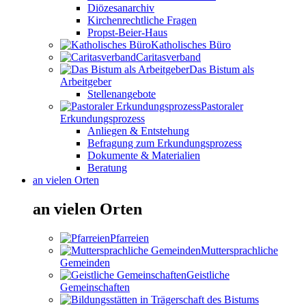
Diözesanarchiv
Kirchenrechtliche Fragen
Propst-Beier-Haus
Katholisches Büro
Caritasverband
Das Bistum als
Arbeitgeber
Stellenangebote
Pastoraler
Erkundungsprozess
Anliegen & Entstehung
Befragung zum Erkundungsprozess
Dokumente & Materialien
Beratung
an vielen Orten
an vielen Orten
Pfarreien
Muttersprachliche
Gemeinden
Geistliche
Gemeinschaften