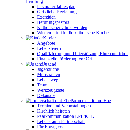
Berufung
Pastoraler Jahresplan
Geistliche Begleitung
Exerzitien
Berufungspastoral
Katholischer Christ werden
Wiedereintritt in die katholische Kirche
Kinder
Angebote
Lebensfeiern
Qualifizierung und Unterstützung Ehrenamtlicher
Finanzielle Förderung vor Ort
Jugend
Jugendliche
Ministranten
Lebensweg
Team
Werkzeugkiste
Dekanate
Partnerschaft und Ehe
Termine und Veranstaltungen
Kirchlich heiraten
Paarkommunikation EPL/KEK
Lebensraum Partnerschaft
Für Engagierte