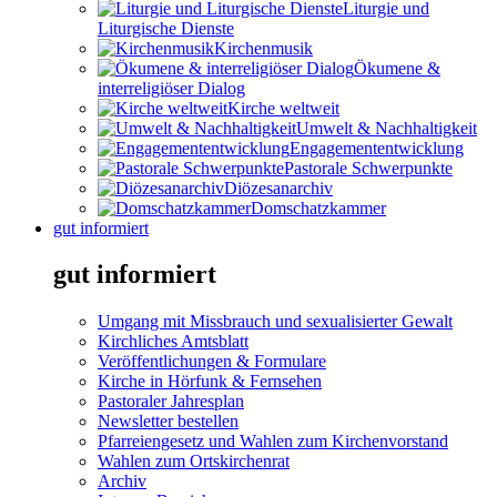
Liturgie und
Liturgische Dienste
Kirchenmusik
Ökumene &
interreligiöser Dialog
Kirche weltweit
Umwelt & Nachhaltigkeit
Engagemententwicklung
Pastorale Schwerpunkte
Diözesanarchiv
Domschatzkammer
gut informiert
gut informiert
Umgang mit Missbrauch und sexualisierter Gewalt
Kirchliches Amtsblatt
Veröffentlichungen & Formulare
Kirche in Hörfunk & Fernsehen
Pastoraler Jahresplan
Newsletter bestellen
Pfarreiengesetz und Wahlen zum Kirchenvorstand
Wahlen zum Ortskirchenrat
Archiv