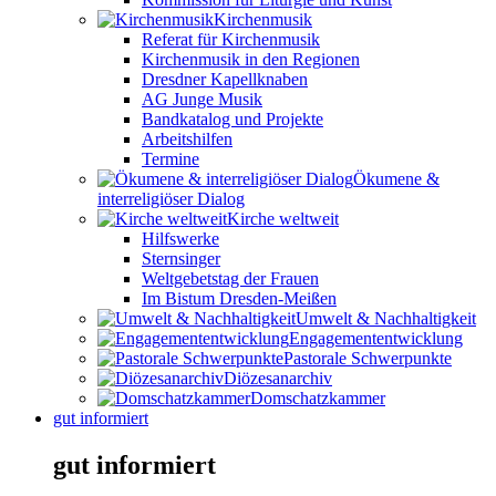
Kirchenmusik
Referat für Kirchenmusik
Kirchenmusik in den Regionen
Dresdner Kapellknaben
AG Junge Musik
Bandkatalog und Projekte
Arbeitshilfen
Termine
Ökumene &
interreligiöser Dialog
Kirche weltweit
Hilfswerke
Sternsinger
Weltgebetstag der Frauen
Im Bistum Dresden-Meißen
Umwelt & Nachhaltigkeit
Engagemententwicklung
Pastorale Schwerpunkte
Diözesanarchiv
Domschatzkammer
gut informiert
gut informiert