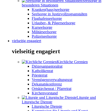
Seelsorge in
besonderen Situationen
Kranken(haus)seelsorge
Seelsorge in Justizvollzugsanstalten
Flughafenseelsorge
Urlauber- & Pilgerseelsorge
Kurseelsorge
Militärseelsorge
Polizeiseelsorge
vielseitig engagiert
vielseitig engagiert
Kirchliche Gremien
Diözesanpastoralrat
Katholikenrat
Priesterrat
Vermögensverwaltungsrat
Dekanatskonferenz
Ortskirchenrat / Pfarreirat
Kirchenvorstand
Liturgie und
Liturgische Dienste
Liturgische Dienste
Kommission für Liturgie und Kunst