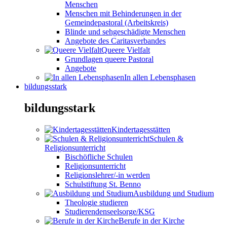
Menschen
Menschen mit Behinderungen in der
Gemeindepastoral (Arbeitskreis)
Blinde und sehgeschädigte Menschen
Angebote des Caritasverbandes
Queere Vielfalt
Grundlagen queere Pastoral
Angebote
In allen Lebensphasen
bildungsstark
bildungsstark
Kindertagesstätten
Schulen &
Religionsunterricht
Bischöfliche Schulen
Religionsunterricht
Religionslehrer/-in werden
Schulstiftung St. Benno
Ausbildung und Studium
Theologie studieren
Studierendenseelsorge/KSG
Berufe in der Kirche