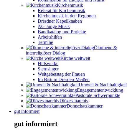
Kirchenmusik
Referat für Kirchenmusik
Kirchenmusik in den Regionen
Dresdner Kapellknaben
AG Junge Musik
Bandkatalog und Projekte
Arbeitshilfen
Termine
Ökumene &
interreligiöser Dialog
Kirche weltweit
Hilfswerke
Sternsinger
Weltgebetstag der Frauen
Im Bistum Dresden-Meißen
Umwelt & Nachhaltigkeit
Engagemententwicklung
Pastorale Schwerpunkte
Diözesanarchiv
Domschatzkammer
gut informiert
gut informiert