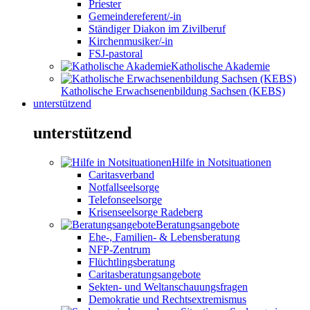
Priester
Gemeindereferent/-in
Ständiger Diakon im Zivilberuf
Kirchenmusiker/-in
FSJ-pastoral
Katholische Akademie
Katholische Erwachsenenbildung Sachsen (KEBS)
unterstützend
unterstützend
Hilfe in Notsituationen
Caritasverband
Notfallseelsorge
Telefonseelsorge
Krisenseelsorge Radeberg
Beratungsangebote
Ehe-, Familien- & Lebensberatung
NFP-Zentrum
Flüchtlingsberatung
Caritasberatungsangebote
Sekten- und Weltanschauungsfragen
Demokratie und Rechtsextremismus