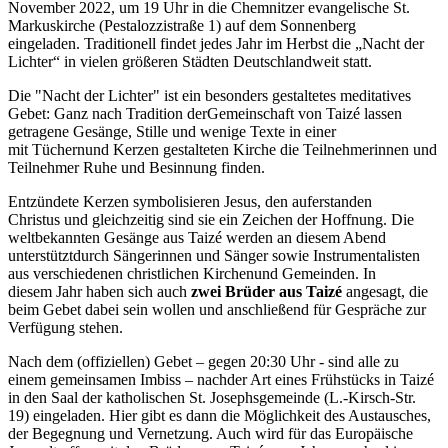
November 2022, um 19 Uhr in die Chemnitzer evangelische St.
Markuskirche (Pestalozzistraße 1) auf dem Sonnenberg
eingeladen. Traditionell findet jedes Jahr im Herbst die „Nacht der
Lichter“ in vielen größeren Städten Deutschlandweit statt.
Die "Nacht der Lichter" ist ein besonders gestaltetes meditatives
Gebet: Ganz nach Tradition derGemeinschaft von Taizé lassen
getragene Gesänge, Stille und wenige Texte in einer
mit Tüchernund Kerzen gestalteten Kirche die Teilnehmerinnen und
Teilnehmer Ruhe und Besinnung finden.
Entzündete Kerzen symbolisieren Jesus, den auferstanden
Christus und gleichzeitig sind sie ein Zeichen der Hoffnung. Die
weltbekannten Gesänge aus Taizé werden an diesem Abend
unterstütztdurch Sängerinnen und Sänger sowie Instrumentalisten
aus verschiedenen christlichen Kirchenund Gemeinden. In
diesem Jahr haben sich auch
zwei Brüder aus Taizé
angesagt, die
beim Gebet dabei sein wollen und anschließend für Gespräche zur
Verfügung stehen.
Nach dem (offiziellen) Gebet – gegen 20:30 Uhr - sind alle zu
einem gemeinsamen Imbiss – nachder Art eines Frühstücks in Taizé
in den Saal der katholischen St. Josephsgemeinde (L.-Kirsch-Str.
19) eingeladen. Hier gibt es dann die Möglichkeit des Austausches,
der Begegnung und Vernetzung. Auch wird für das Europäische