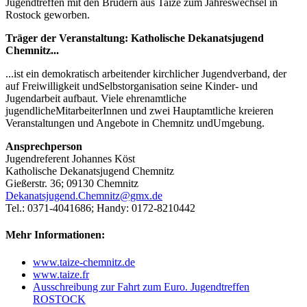
Jugendtreffen mit den Brüdern aus Taizé zum Jahreswechsel in
Rostock geworben.
Träger der Veranstaltung: Katholische Dekanatsjugend
Chemnitz...
...ist ein demokratisch arbeitender kirchlicher Jugendverband, der
auf Freiwilligkeit undSelbstorganisation seine Kinder- und
Jugendarbeit aufbaut. Viele ehrenamtliche
jugendlicheMitarbeiterInnen und zwei Hauptamtliche kreieren
Veranstaltungen und Angebote in Chemnitz undUmgebung.
Ansprechperson
Jugendreferent Johannes Köst
Katholische Dekanatsjugend Chemnitz
Gießerstr. 36; 09130 Chemnitz
Dekanatsjugend.Chemnitz@gmx.de
Tel.: 0371-4041686; Handy: 0172-8210442
Mehr Informationen:
www.taize-chemnitz.de
www.taize.fr
Ausschreibung zur Fahrt zum Euro. Jugendtreffen
ROSTOCK