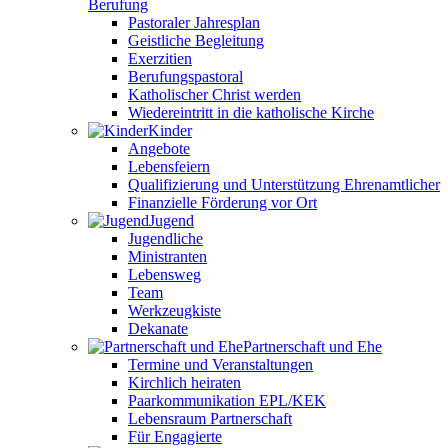
Berufung
Pastoraler Jahresplan
Geistliche Begleitung
Exerzitien
Berufungspastoral
Katholischer Christ werden
Wiedereintritt in die katholische Kirche
Kinder
Angebote
Lebensfeiern
Qualifizierung und Unterstützung Ehrenamtlicher
Finanzielle Förderung vor Ort
Jugend
Jugendliche
Ministranten
Lebensweg
Team
Werkzeugkiste
Dekanate
Partnerschaft und Ehe
Termine und Veranstaltungen
Kirchlich heiraten
Paarkommunikation EPL/KEK
Lebensraum Partnerschaft
Für Engagierte