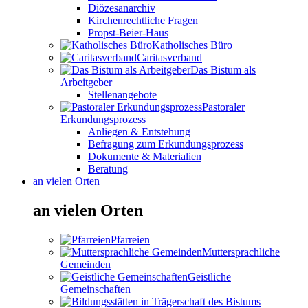
Diözesanarchiv
Kirchenrechtliche Fragen
Propst-Beier-Haus
Katholisches Büro
Caritasverband
Das Bistum als
Arbeitgeber
Stellenangebote
Pastoraler
Erkundungsprozess
Anliegen & Entstehung
Befragung zum Erkundungsprozess
Dokumente & Materialien
Beratung
an vielen Orten
an vielen Orten
Pfarreien
Muttersprachliche
Gemeinden
Geistliche
Gemeinschaften