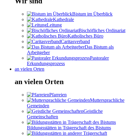
Wir sind
Bistum im Überblick
Kathedrale
Leitung
Bischöfliches Ordinariat
Katholisches Büro
Caritasverband
Das Bistum als
Arbeitgeber
Pastoraler
Erkundungsprozess
an vielen Orten
an vielen Orten
Pfarreien
Muttersprachliche
Gemeinden
Geistliche
Gemeinschaften
Bildungsstätten in Trägerschaft des Bistums