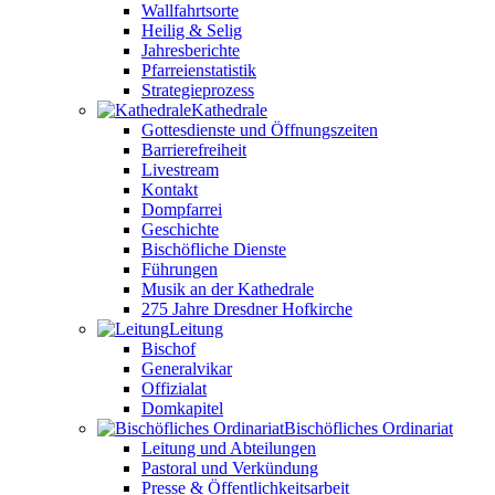
Wallfahrtsorte
Heilig & Selig
Jahresberichte
Pfarreienstatistik
Strategieprozess
Kathedrale
Gottesdienste und Öffnungszeiten
Barrierefreiheit
Livestream
Kontakt
Dompfarrei
Geschichte
Bischöfliche Dienste
Führungen
Musik an der Kathedrale
275 Jahre Dresdner Hofkirche
Leitung
Bischof
Generalvikar
Offizialat
Domkapitel
Bischöfliches Ordinariat
Leitung und Abteilungen
Pastoral und Verkündung
Presse & Öffentlichkeitsarbeit