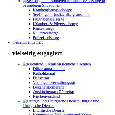
Seelsorge in
besonderen Situationen
Kranken(haus)seelsorge
Seelsorge in Justizvollzugsanstalten
Flughafenseelsorge
Urlauber- & Pilgerseelsorge
Kurseelsorge
Militärseelsorge
Polizeiseelsorge
vielseitig engagiert
vielseitig engagiert
Kirchliche Gremien
Diözesanpastoralrat
Katholikenrat
Priesterrat
Vermögensverwaltungsrat
Dekanatskonferenz
Ortskirchenrat / Pfarreirat
Kirchenvorstand
Liturgie und
Liturgische Dienste
Liturgische Dienste
Kommission für Liturgie und Kunst