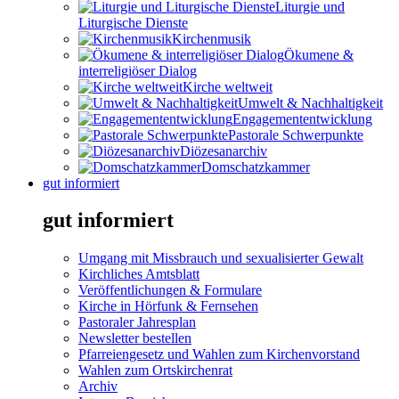
Liturgie und
Liturgische Dienste
Kirchenmusik
Ökumene &
interreligiöser Dialog
Kirche weltweit
Umwelt & Nachhaltigkeit
Engagemententwicklung
Pastorale Schwerpunkte
Diözesanarchiv
Domschatzkammer
gut informiert
gut informiert
Umgang mit Missbrauch und sexualisierter Gewalt
Kirchliches Amtsblatt
Veröffentlichungen & Formulare
Kirche in Hörfunk & Fernsehen
Pastoraler Jahresplan
Newsletter bestellen
Pfarreiengesetz und Wahlen zum Kirchenvorstand
Wahlen zum Ortskirchenrat
Archiv