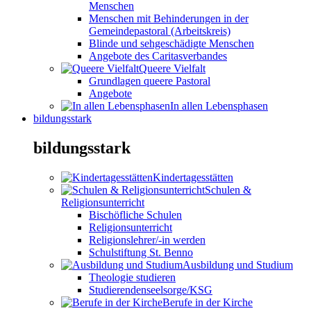
Menschen
Menschen mit Behinderungen in der
Gemeindepastoral (Arbeitskreis)
Blinde und sehgeschädigte Menschen
Angebote des Caritasverbandes
Queere Vielfalt
Grundlagen queere Pastoral
Angebote
In allen Lebensphasen
bildungsstark
bildungsstark
Kindertagesstätten
Schulen &
Religionsunterricht
Bischöfliche Schulen
Religionsunterricht
Religionslehrer/-in werden
Schulstiftung St. Benno
Ausbildung und Studium
Theologie studieren
Studierendenseelsorge/KSG
Berufe in der Kirche