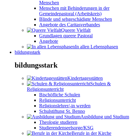
Menschen
Menschen mit Behinderungen in der
Gemeindepastoral (Arbeitskreis)
Blinde und sehgeschädigte Menschen
Angebote des Caritasverbandes
Queere Vielfalt
Grundlagen queere Pastoral
Angebote
In allen Lebensphasen
bildungsstark
bildungsstark
Kindertagesstätten
Schulen &
Religionsunterricht
Bischöfliche Schulen
Religionsunterricht
Religionslehrer/-in werden
Schulstiftung St. Benno
Ausbildung und Studium
Theologie studieren
Studierendenseelsorge/KSG
Berufe in der Kirche