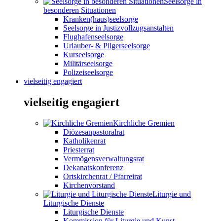
Seelsorge in
besonderen Situationen
Kranken(haus)seelsorge
Seelsorge in Justizvollzugsanstalten
Flughafenseelsorge
Urlauber- & Pilgerseelsorge
Kurseelsorge
Militärseelsorge
Polizeiseelsorge
vielseitig engagiert
vielseitig engagiert
Kirchliche Gremien
Diözesanpastoralrat
Katholikenrat
Priesterrat
Vermögensverwaltungsrat
Dekanatskonferenz
Ortskirchenrat / Pfarreirat
Kirchenvorstand
Liturgie und
Liturgische Dienste
Liturgische Dienste
Kommission für Liturgie und Kunst