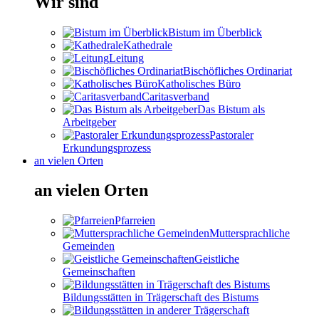
Wir sind
Bistum im Überblick
Kathedrale
Leitung
Bischöfliches Ordinariat
Katholisches Büro
Caritasverband
Das Bistum als
Arbeitgeber
Pastoraler
Erkundungsprozess
an vielen Orten
an vielen Orten
Pfarreien
Muttersprachliche
Gemeinden
Geistliche
Gemeinschaften
Bildungsstätten in Trägerschaft des Bistums