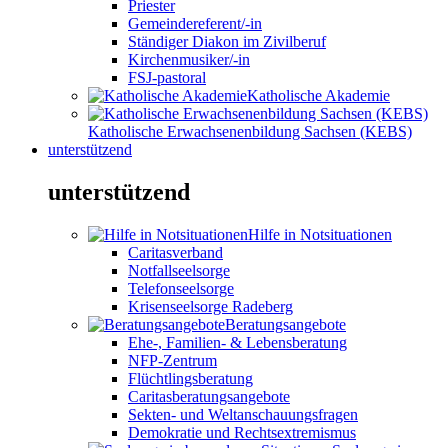
Priester
Gemeindereferent/-in
Ständiger Diakon im Zivilberuf
Kirchenmusiker/-in
FSJ-pastoral
Katholische Akademie
Katholische Erwachsenenbildung Sachsen (KEBS)
unterstützend
unterstützend
Hilfe in Notsituationen
Caritasverband
Notfallseelsorge
Telefonseelsorge
Krisenseelsorge Radeberg
Beratungsangebote
Ehe-, Familien- & Lebensberatung
NFP-Zentrum
Flüchtlingsberatung
Caritasberatungsangebote
Sekten- und Weltanschauungsfragen
Demokratie und Rechtsextremismus