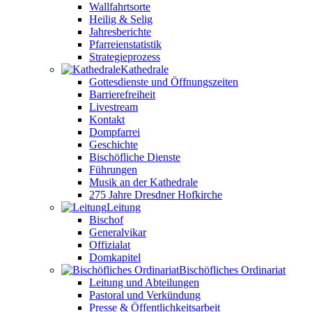
Wallfahrtsorte
Heilig & Selig
Jahresberichte
Pfarreienstatistik
Strategieprozess
Kathedrale
Gottesdienste und Öffnungszeiten
Barrierefreiheit
Livestream
Kontakt
Dompfarrei
Geschichte
Bischöfliche Dienste
Führungen
Musik an der Kathedrale
275 Jahre Dresdner Hofkirche
Leitung
Bischof
Generalvikar
Offizialat
Domkapitel
Bischöfliches Ordinariat
Leitung und Abteilungen
Pastoral und Verkündung
Presse & Öffentlichkeitsarbeit