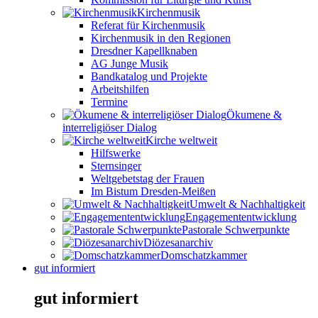
Kirchenmusik
Referat für Kirchenmusik
Kirchenmusik in den Regionen
Dresdner Kapellknaben
AG Junge Musik
Bandkatalog und Projekte
Arbeitshilfen
Termine
Ökumene &
interreligiöser Dialog
Kirche weltweit
Hilfswerke
Sternsinger
Weltgebetstag der Frauen
Im Bistum Dresden-Meißen
Umwelt & Nachhaltigkeit
Engagemententwicklung
Pastorale Schwerpunkte
Diözesanarchiv
Domschatzkammer
gut informiert
gut informiert