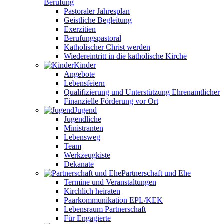
Berufung
Pastoraler Jahresplan
Geistliche Begleitung
Exerzitien
Berufungspastoral
Katholischer Christ werden
Wiedereintritt in die katholische Kirche
Kinder
Angebote
Lebensfeiern
Qualifizierung und Unterstützung Ehrenamtlicher
Finanzielle Förderung vor Ort
Jugend
Jugendliche
Ministranten
Lebensweg
Team
Werkzeugkiste
Dekanate
Partnerschaft und Ehe
Termine und Veranstaltungen
Kirchlich heiraten
Paarkommunikation EPL/KEK
Lebensraum Partnerschaft
Für Engagierte