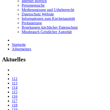
Interner Bereich
Personensuche
Mediennutzung und Urheberrecht
Datenschutz Website
Informationen zum Kirchenaustritt
Profanierung
Regelungen kirchlicher Datenschutz
Missbrauch Geistlicher Autorität
Startseite
Allgemeines
Aktuelles
112
113
114
115
116
117
118
119