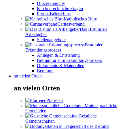
Diözesanarchiv
Kirchenrechtliche Fragen
Propst-Beier-Haus
Katholisches Büro
Caritasverband
Das Bistum als
Arbeitgeber
Stellenangebote
Pastoraler
Erkundungsprozess
Anliegen & Entstehung
Befragung zum Erkundungsprozess
Dokumente & Materialien
Beratung
an vielen Orten
an vielen Orten
Pfarreien
Muttersprachliche
Gemeinden
Geistliche
Gemeinschaften