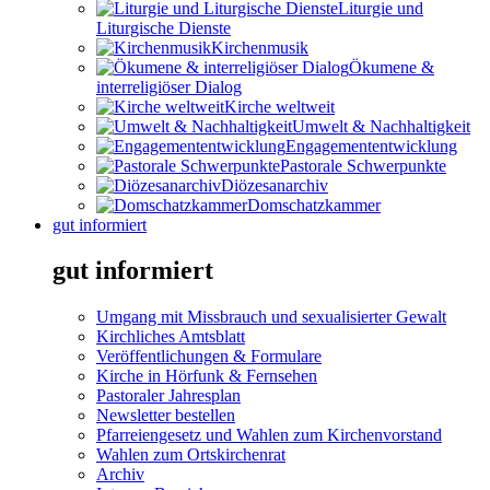
Liturgie und
Liturgische Dienste
Kirchenmusik
Ökumene &
interreligiöser Dialog
Kirche weltweit
Umwelt & Nachhaltigkeit
Engagemententwicklung
Pastorale Schwerpunkte
Diözesanarchiv
Domschatzkammer
gut informiert
gut informiert
Umgang mit Missbrauch und sexualisierter Gewalt
Kirchliches Amtsblatt
Veröffentlichungen & Formulare
Kirche in Hörfunk & Fernsehen
Pastoraler Jahresplan
Newsletter bestellen
Pfarreiengesetz und Wahlen zum Kirchenvorstand
Wahlen zum Ortskirchenrat
Archiv