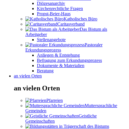
Diözesanarchiv
Kirchenrechtliche Fragen
Propst-Beier-Haus
Katholisches Büro
Caritasverband
Das Bistum als
Arbeitgeber
Stellenangebote
Pastoraler
Erkundungsprozess
Anliegen & Entstehung
Befragung zum Erkundungsprozess
Dokumente & Materialien
Beratung
an vielen Orten
an vielen Orten
Pfarreien
Muttersprachliche
Gemeinden
Geistliche
Gemeinschaften