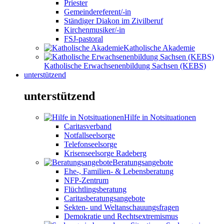
Priester
Gemeindereferent/-in
Ständiger Diakon im Zivilberuf
Kirchenmusiker/-in
FSJ-pastoral
Katholische Akademie
Katholische Erwachsenenbildung Sachsen (KEBS)
unterstützend
unterstützend
Hilfe in Notsituationen
Caritasverband
Notfallseelsorge
Telefonseelsorge
Krisenseelsorge Radeberg
Beratungsangebote
Ehe-, Familien- & Lebensberatung
NFP-Zentrum
Flüchtlingsberatung
Caritasberatungsangebote
Sekten- und Weltanschauungsfragen
Demokratie und Rechtsextremismus