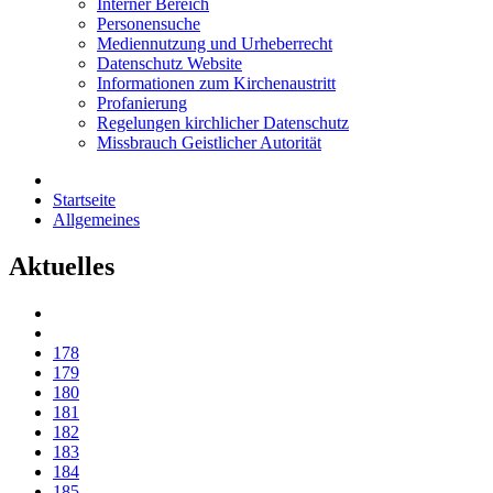
Interner Bereich
Personensuche
Mediennutzung und Urheberrecht
Datenschutz Website
Informationen zum Kirchenaustritt
Profanierung
Regelungen kirchlicher Datenschutz
Missbrauch Geistlicher Autorität
Startseite
Allgemeines
Aktuelles
178
179
180
181
182
183
184
185