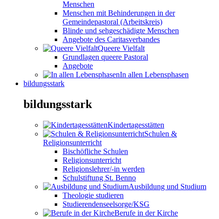
Menschen
Menschen mit Behinderungen in der
Gemeindepastoral (Arbeitskreis)
Blinde und sehgeschädigte Menschen
Angebote des Caritasverbandes
Queere Vielfalt
Grundlagen queere Pastoral
Angebote
In allen Lebensphasen
bildungsstark
bildungsstark
Kindertagesstätten
Schulen &
Religionsunterricht
Bischöfliche Schulen
Religionsunterricht
Religionslehrer/-in werden
Schulstiftung St. Benno
Ausbildung und Studium
Theologie studieren
Studierendenseelsorge/KSG
Berufe in der Kirche