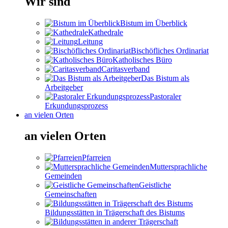
Wir sind
Bistum im Überblick
Kathedrale
Leitung
Bischöfliches Ordinariat
Katholisches Büro
Caritasverband
Das Bistum als
Arbeitgeber
Pastoraler
Erkundungsprozess
an vielen Orten
an vielen Orten
Pfarreien
Muttersprachliche
Gemeinden
Geistliche
Gemeinschaften
Bildungsstätten in Trägerschaft des Bistums