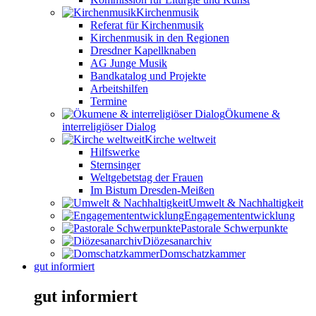
Kirchenmusik
Referat für Kirchenmusik
Kirchenmusik in den Regionen
Dresdner Kapellknaben
AG Junge Musik
Bandkatalog und Projekte
Arbeitshilfen
Termine
Ökumene &
interreligiöser Dialog
Kirche weltweit
Hilfswerke
Sternsinger
Weltgebetstag der Frauen
Im Bistum Dresden-Meißen
Umwelt & Nachhaltigkeit
Engagemententwicklung
Pastorale Schwerpunkte
Diözesanarchiv
Domschatzkammer
gut informiert
gut informiert