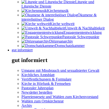
Liturgie und
Liturgische Dienste
Kirchenmusik
Ökumene &
interreligiöser Dialog
Kirche weltweit
Umwelt & Nachhaltigkeit
Engagemententwicklung
Pastorale Schwerpunkte
Diözesanarchiv
Domschatzkammer
gut informiert
gut informiert
Umgang mit Missbrauch und sexualisierter Gewalt
Kirchliches Amtsblatt
Veröffentlichungen & Formulare
Kirche in Hörfunk & Fernsehen
Pastoraler Jahresplan
Newsletter bestellen
Pfarreiengesetz und Wahlen zum Kirchenvorstand
Wahlen zum Ortskirchenrat
Archiv