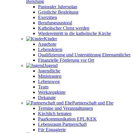
Berufung
Pastoraler Jahresplan
Geistliche Begleitung
Exerzitien
Berufungspastoral
Katholischer Christ werden
Wiedereintritt in die katholische Kirche
Kinder
Angebote
Lebensfeiern
Qualifizierung und Unterstützung Ehrenamtlicher
Finanzielle Förderung vor Ort
Jugend
Jugendliche
Ministranten
Lebensweg
Team
Werkzeugkiste
Dekanate
Partnerschaft und Ehe
Termine und Veranstaltungen
Kirchlich heiraten
Paarkommunikation EPL/KEK
Lebensraum Partnerschaft
Für Engagierte