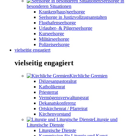
Seelsorge in
besonderen Situationen
Kranken(haus)seelsorge
Seelsorge in Justizvollzugsanstalten
Flughafenseelsorge
Urlauber- & Pilgerseelsorge
Kurseelsorge
Militärseelsorge
Polizeiseelsorge
vielseitig engagiert
vielseitig engagiert
Kirchliche Gremien
Diözesanpastoralrat
Katholikenrat
Priesterrat
Vermögensverwaltungsrat
Dekanatskonferenz
Ortskirchenrat / Pfarreirat
Kirchenvorstand
Liturgie und
Liturgische Dienste
Liturgische Dienste
Kommission für Liturgie und Kunst