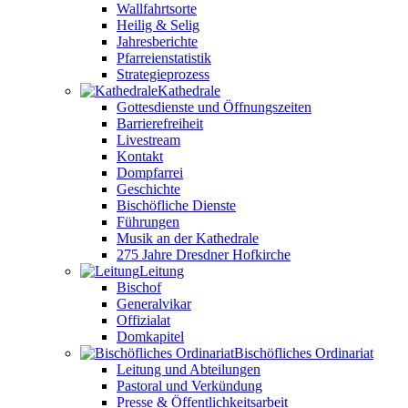
Wallfahrtsorte
Heilig & Selig
Jahresberichte
Pfarreienstatistik
Strategieprozess
Kathedrale
Gottesdienste und Öffnungszeiten
Barrierefreiheit
Livestream
Kontakt
Dompfarrei
Geschichte
Bischöfliche Dienste
Führungen
Musik an der Kathedrale
275 Jahre Dresdner Hofkirche
Leitung
Bischof
Generalvikar
Offizialat
Domkapitel
Bischöfliches Ordinariat
Leitung und Abteilungen
Pastoral und Verkündung
Presse & Öffentlichkeitsarbeit