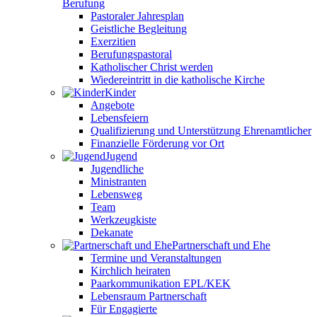
Berufung
Pastoraler Jahresplan
Geistliche Begleitung
Exerzitien
Berufungspastoral
Katholischer Christ werden
Wiedereintritt in die katholische Kirche
Kinder
Angebote
Lebensfeiern
Qualifizierung und Unterstützung Ehrenamtlicher
Finanzielle Förderung vor Ort
Jugend
Jugendliche
Ministranten
Lebensweg
Team
Werkzeugkiste
Dekanate
Partnerschaft und Ehe
Termine und Veranstaltungen
Kirchlich heiraten
Paarkommunikation EPL/KEK
Lebensraum Partnerschaft
Für Engagierte