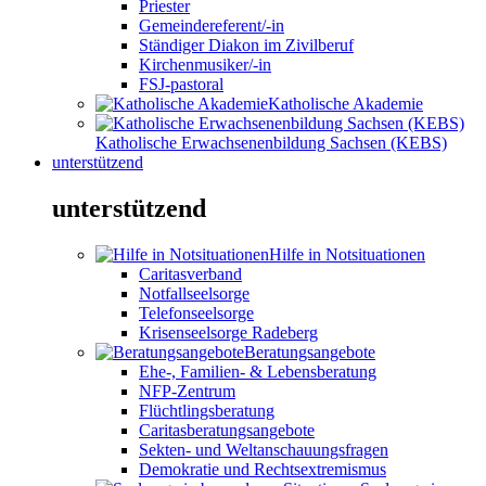
Priester
Gemeindereferent/-in
Ständiger Diakon im Zivilberuf
Kirchenmusiker/-in
FSJ-pastoral
Katholische Akademie
Katholische Erwachsenenbildung Sachsen (KEBS)
unterstützend
unterstützend
Hilfe in Notsituationen
Caritasverband
Notfallseelsorge
Telefonseelsorge
Krisenseelsorge Radeberg
Beratungsangebote
Ehe-, Familien- & Lebensberatung
NFP-Zentrum
Flüchtlingsberatung
Caritasberatungsangebote
Sekten- und Weltanschauungsfragen
Demokratie und Rechtsextremismus