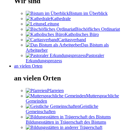
Wir sind
Bistum im Überblick
Kathedrale
Leitung
Bischöfliches Ordinariat
Katholisches Büro
Caritasverband
Das Bistum als
Arbeitgeber
Pastoraler
Erkundungsprozess
an vielen Orten
an vielen Orten
Pfarreien
Muttersprachliche
Gemeinden
Geistliche
Gemeinschaften
Bildungsstätten in Trägerschaft des Bistums