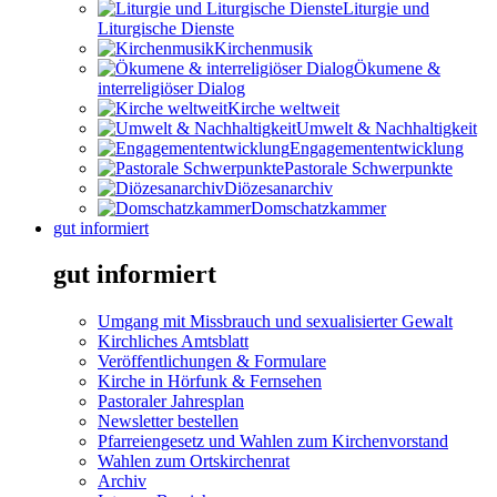
Liturgie und
Liturgische Dienste
Kirchenmusik
Ökumene &
interreligiöser Dialog
Kirche weltweit
Umwelt & Nachhaltigkeit
Engagemententwicklung
Pastorale Schwerpunkte
Diözesanarchiv
Domschatzkammer
gut informiert
gut informiert
Umgang mit Missbrauch und sexualisierter Gewalt
Kirchliches Amtsblatt
Veröffentlichungen & Formulare
Kirche in Hörfunk & Fernsehen
Pastoraler Jahresplan
Newsletter bestellen
Pfarreiengesetz und Wahlen zum Kirchenvorstand
Wahlen zum Ortskirchenrat
Archiv