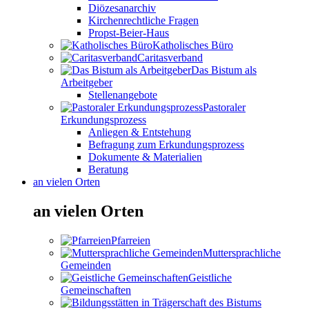
Diözesanarchiv
Kirchenrechtliche Fragen
Propst-Beier-Haus
Katholisches Büro
Caritasverband
Das Bistum als
Arbeitgeber
Stellenangebote
Pastoraler
Erkundungsprozess
Anliegen & Entstehung
Befragung zum Erkundungsprozess
Dokumente & Materialien
Beratung
an vielen Orten
an vielen Orten
Pfarreien
Muttersprachliche
Gemeinden
Geistliche
Gemeinschaften