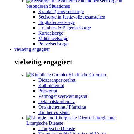
Seelsorge in
besonderen Situationen
Kranken(haus)seelsorge
Seelsorge in Justizvollzugsanstalten
Flughafenseelsorge
Urlauber- & Pilgerseelsorge
Kurseelsorge
Militärseelsorge
Polizeiseelsorge
vielseitig engagiert
vielseitig engagiert
Kirchliche Gremien
Diözesanpastoralrat
Katholikenrat
Priesterrat
Vermögensverwaltungsrat
Dekanatskonferenz
Ortskirchenrat / Pfarreirat
Kirchenvorstand
Liturgie und
Liturgische Dienste
Liturgische Dienste
Kommission für Liturgie und Kunst