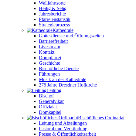
Wallfahrtsorte
Heilig & Selig
Jahresberichte
Pfarreienstatistik
Strategieprozess
Kathedrale
Gottesdienste und Öffnungszeiten
Barrierefreiheit
Livestream
Kontakt
Dompfarrei
Geschichte
Bischöfliche Dienste
Führungen
Musik an der Kathedrale
275 Jahre Dresdner Hofkirche
Leitung
Bischof
Generalvikar
Offizialat
Domkapitel
Bischöfliches Ordinariat
Leitung und Abteilungen
Pastoral und Verkündung
Presse & Öffentlichkeitsarbeit