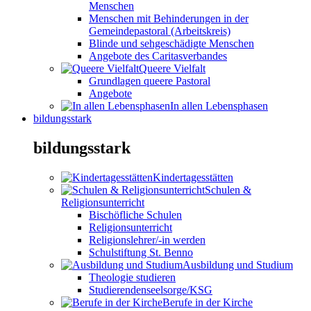
Menschen
Menschen mit Behinderungen in der
Gemeindepastoral (Arbeitskreis)
Blinde und sehgeschädigte Menschen
Angebote des Caritasverbandes
Queere Vielfalt
Grundlagen queere Pastoral
Angebote
In allen Lebensphasen
bildungsstark
bildungsstark
Kindertagesstätten
Schulen &
Religionsunterricht
Bischöfliche Schulen
Religionsunterricht
Religionslehrer/-in werden
Schulstiftung St. Benno
Ausbildung und Studium
Theologie studieren
Studierendenseelsorge/KSG
Berufe in der Kirche