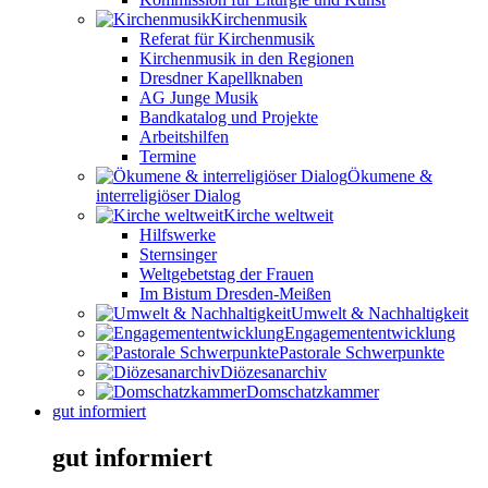
Kirchenmusik
Referat für Kirchenmusik
Kirchenmusik in den Regionen
Dresdner Kapellknaben
AG Junge Musik
Bandkatalog und Projekte
Arbeitshilfen
Termine
Ökumene &
interreligiöser Dialog
Kirche weltweit
Hilfswerke
Sternsinger
Weltgebetstag der Frauen
Im Bistum Dresden-Meißen
Umwelt & Nachhaltigkeit
Engagemententwicklung
Pastorale Schwerpunkte
Diözesanarchiv
Domschatzkammer
gut informiert
gut informiert