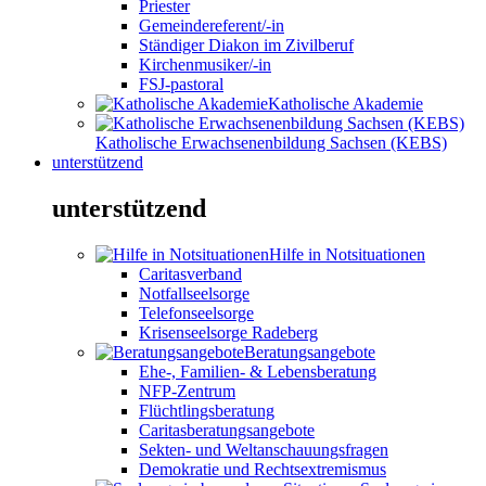
Priester
Gemeindereferent/-in
Ständiger Diakon im Zivilberuf
Kirchenmusiker/-in
FSJ-pastoral
Katholische Akademie
Katholische Erwachsenenbildung Sachsen (KEBS)
unterstützend
unterstützend
Hilfe in Notsituationen
Caritasverband
Notfallseelsorge
Telefonseelsorge
Krisenseelsorge Radeberg
Beratungsangebote
Ehe-, Familien- & Lebensberatung
NFP-Zentrum
Flüchtlingsberatung
Caritasberatungsangebote
Sekten- und Weltanschauungsfragen
Demokratie und Rechtsextremismus