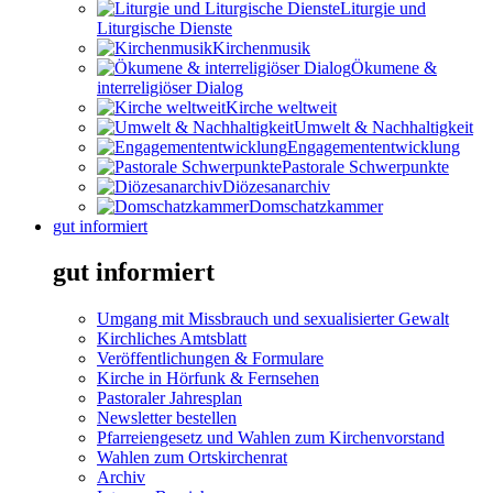
Liturgie und
Liturgische Dienste
Kirchenmusik
Ökumene &
interreligiöser Dialog
Kirche weltweit
Umwelt & Nachhaltigkeit
Engagemententwicklung
Pastorale Schwerpunkte
Diözesanarchiv
Domschatzkammer
gut informiert
gut informiert
Umgang mit Missbrauch und sexualisierter Gewalt
Kirchliches Amtsblatt
Veröffentlichungen & Formulare
Kirche in Hörfunk & Fernsehen
Pastoraler Jahresplan
Newsletter bestellen
Pfarreiengesetz und Wahlen zum Kirchenvorstand
Wahlen zum Ortskirchenrat
Archiv