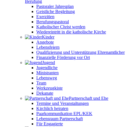
Berufung
Pastoraler Jahresplan
Geistliche Begleitung
Exerzitien
Berufungspastoral
Katholischer Christ werden
Wiedereintritt in die katholische Kirche
Kinder
Angebote
Lebensfeiern
Qualifizierung und Unterstützung Ehrenamtlicher
Finanzielle Förderung vor Ort
Jugend
Jugendliche
Ministranten
Lebensweg
Team
Werkzeugkiste
Dekanate
Partnerschaft und Ehe
Termine und Veranstaltungen
Kirchlich heiraten
Paarkommunikation EPL/KEK
Lebensraum Partnerschaft
Für Engagierte