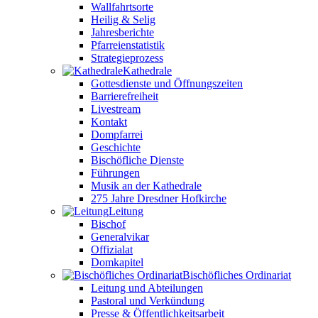
Wallfahrtsorte
Heilig & Selig
Jahresberichte
Pfarreienstatistik
Strategieprozess
Kathedrale
Gottesdienste und Öffnungszeiten
Barrierefreiheit
Livestream
Kontakt
Dompfarrei
Geschichte
Bischöfliche Dienste
Führungen
Musik an der Kathedrale
275 Jahre Dresdner Hofkirche
Leitung
Bischof
Generalvikar
Offizialat
Domkapitel
Bischöfliches Ordinariat
Leitung und Abteilungen
Pastoral und Verkündung
Presse & Öffentlichkeitsarbeit