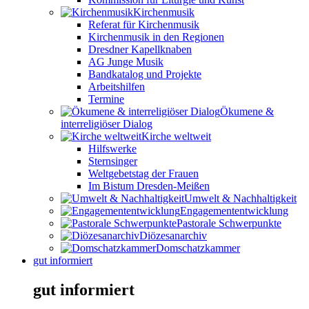
Kirchenmusik
Referat für Kirchenmusik
Kirchenmusik in den Regionen
Dresdner Kapellknaben
AG Junge Musik
Bandkatalog und Projekte
Arbeitshilfen
Termine
Ökumene &
interreligiöser Dialog
Kirche weltweit
Hilfswerke
Sternsinger
Weltgebetstag der Frauen
Im Bistum Dresden-Meißen
Umwelt & Nachhaltigkeit
Engagemententwicklung
Pastorale Schwerpunkte
Diözesanarchiv
Domschatzkammer
gut informiert
gut informiert