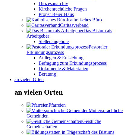
Diözesanarchiv
Kirchenrechtliche Fragen
Propst-Beier-Haus
Katholisches Büro
Caritasverband
Das Bistum als
Arbeitgeber
Stellenangebote
Pastoraler
Erkundungsprozess
Anliegen & Entstehung
Befragung zum Erkundungsprozess
Dokumente & Materialien
Beratung
an vielen Orten
an vielen Orten
Pfarreien
Muttersprachliche
Gemeinden
Geistliche
Gemeinschaften