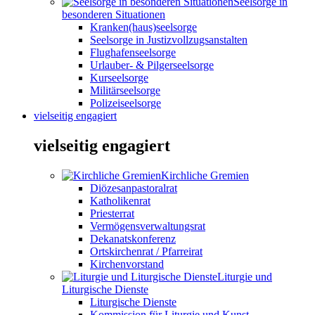
Seelsorge in
besonderen Situationen
Kranken(haus)seelsorge
Seelsorge in Justizvollzugsanstalten
Flughafenseelsorge
Urlauber- & Pilgerseelsorge
Kurseelsorge
Militärseelsorge
Polizeiseelsorge
vielseitig engagiert
vielseitig engagiert
Kirchliche Gremien
Diözesanpastoralrat
Katholikenrat
Priesterrat
Vermögensverwaltungsrat
Dekanatskonferenz
Ortskirchenrat / Pfarreirat
Kirchenvorstand
Liturgie und
Liturgische Dienste
Liturgische Dienste
Kommission für Liturgie und Kunst