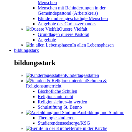
Menschen
Menschen mit Behinderungen in der
Gemeindepastoral (Arbeitskreis)
Blinde und sehgeschädigte Menschen
Angebote des Caritasverbandes
Queere Vielfalt
Grundlagen queere Pastoral
Angebote
In allen Lebensphasen
bildungsstark
bildungsstark
Kindertagesstätten
Schulen &
Religionsunterricht
Bischöfliche Schulen
Religionsunterricht
Religionslehrer/-in werden
Schulstiftung St. Benno
Ausbildung und Studium
Theologie studieren
Studierendenseelsorge/KSG
Berufe in der Kirche