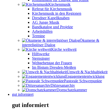
Kirchenmusik
Referat für Kirchenmusik
Kirchenmusik in den Regionen
Dresdner Kapellknaben
AG Junge Musik
Bandkatalog und Projekte
Arbeitshilfen
Termine
Ökumene &
interreligiöser Dialog
Kirche weltweit
Hilfswerke
Sternsinger
Weltgebetstag der Frauen
Im Bistum Dresden-Meißen
Umwelt & Nachhaltigkeit
Engagemententwicklung
Pastorale Schwerpunkte
Diözesanarchiv
Domschatzkammer
gut informiert
gut informiert