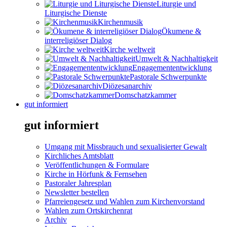
Liturgie und
Liturgische Dienste
Kirchenmusik
Ökumene &
interreligiöser Dialog
Kirche weltweit
Umwelt & Nachhaltigkeit
Engagemententwicklung
Pastorale Schwerpunkte
Diözesanarchiv
Domschatzkammer
gut informiert
gut informiert
Umgang mit Missbrauch und sexualisierter Gewalt
Kirchliches Amtsblatt
Veröffentlichungen & Formulare
Kirche in Hörfunk & Fernsehen
Pastoraler Jahresplan
Newsletter bestellen
Pfarreiengesetz und Wahlen zum Kirchenvorstand
Wahlen zum Ortskirchenrat
Archiv