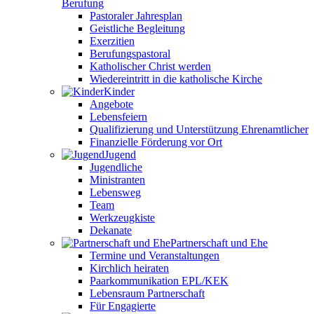
Berufung
Pastoraler Jahresplan
Geistliche Begleitung
Exerzitien
Berufungspastoral
Katholischer Christ werden
Wiedereintritt in die katholische Kirche
Kinder
Angebote
Lebensfeiern
Qualifizierung und Unterstützung Ehrenamtlicher
Finanzielle Förderung vor Ort
Jugend
Jugendliche
Ministranten
Lebensweg
Team
Werkzeugkiste
Dekanate
Partnerschaft und Ehe
Termine und Veranstaltungen
Kirchlich heiraten
Paarkommunikation EPL/KEK
Lebensraum Partnerschaft
Für Engagierte