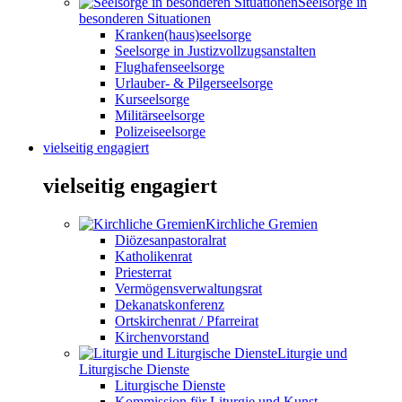
Seelsorge in
besonderen Situationen
Kranken(haus)seelsorge
Seelsorge in Justizvollzugsanstalten
Flughafenseelsorge
Urlauber- & Pilgerseelsorge
Kurseelsorge
Militärseelsorge
Polizeiseelsorge
vielseitig engagiert
vielseitig engagiert
Kirchliche Gremien
Diözesanpastoralrat
Katholikenrat
Priesterrat
Vermögensverwaltungsrat
Dekanatskonferenz
Ortskirchenrat / Pfarreirat
Kirchenvorstand
Liturgie und
Liturgische Dienste
Liturgische Dienste
Kommission für Liturgie und Kunst