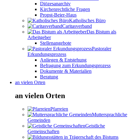
Diözesanarchiv
Kirchenrechtliche Fragen
Propst-Beier-Haus
Katholisches Büro
Caritasverband
Das Bistum als
Arbeitgeber
Stellenangebote
Pastoraler
Erkundungsprozess
Anliegen & Entstehung
Befragung zum Erkundungsprozess
Dokumente & Materialien
Beratung
an vielen Orten
an vielen Orten
Pfarreien
Muttersprachliche
Gemeinden
Geistliche
Gemeinschaften