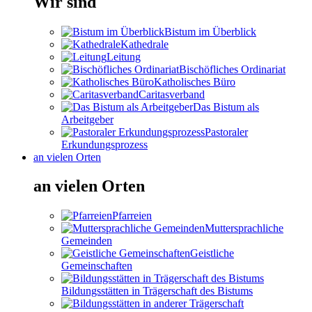
Wir sind
Bistum im Überblick
Kathedrale
Leitung
Bischöfliches Ordinariat
Katholisches Büro
Caritasverband
Das Bistum als
Arbeitgeber
Pastoraler
Erkundungsprozess
an vielen Orten
an vielen Orten
Pfarreien
Muttersprachliche
Gemeinden
Geistliche
Gemeinschaften
Bildungsstätten in Trägerschaft des Bistums