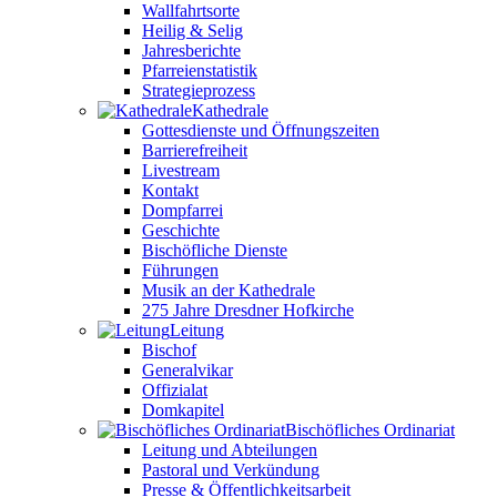
Wallfahrtsorte
Heilig & Selig
Jahresberichte
Pfarreienstatistik
Strategieprozess
Kathedrale
Gottesdienste und Öffnungszeiten
Barrierefreiheit
Livestream
Kontakt
Dompfarrei
Geschichte
Bischöfliche Dienste
Führungen
Musik an der Kathedrale
275 Jahre Dresdner Hofkirche
Leitung
Bischof
Generalvikar
Offizialat
Domkapitel
Bischöfliches Ordinariat
Leitung und Abteilungen
Pastoral und Verkündung
Presse & Öffentlichkeitsarbeit