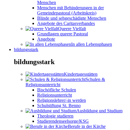
Menschen
Menschen mit Behinderungen in der
Gemeindepastoral (Arbeitskreis)
Blinde und sehgeschädigte Menschen
Angebote des Caritasverbandes
Queere Vielfalt
Grundlagen queere Pastoral
Angebote
In allen Lebensphasen
bildungsstark
bildungsstark
Kindertagesstätten
Schulen &
Religionsunterricht
Bischöfliche Schulen
Religionsunterricht
Religionslehrer/-in werden
Schulstiftung St. Benno
Ausbildung und Studium
Theologie studieren
Studierendenseelsorge/KSG
Berufe in der Kirche