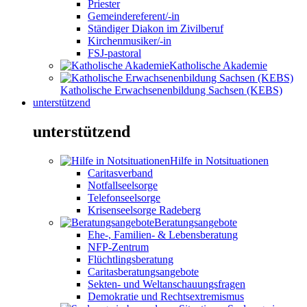
Priester
Gemeindereferent/-in
Ständiger Diakon im Zivilberuf
Kirchenmusiker/-in
FSJ-pastoral
Katholische Akademie
Katholische Erwachsenenbildung Sachsen (KEBS)
unterstützend
unterstützend
Hilfe in Notsituationen
Caritasverband
Notfallseelsorge
Telefonseelsorge
Krisenseelsorge Radeberg
Beratungsangebote
Ehe-, Familien- & Lebensberatung
NFP-Zentrum
Flüchtlingsberatung
Caritasberatungsangebote
Sekten- und Weltanschauungsfragen
Demokratie und Rechtsextremismus