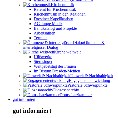
Kirchenmusik
Referat für Kirchenmusik
Kirchenmusik in den Regionen
Dresdner Kapellknaben
AG Junge Musik
Bandkatalog und Projekte
Arbeitshilfen
Termine
Ökumene &
interreligiöser Dialog
Kirche weltweit
Hilfswerke
Sternsinger
Weltgebetstag der Frauen
Im Bistum Dresden-Meißen
Umwelt & Nachhaltigkeit
Engagemententwicklung
Pastorale Schwerpunkte
Diözesanarchiv
Domschatzkammer
gut informiert
gut informiert