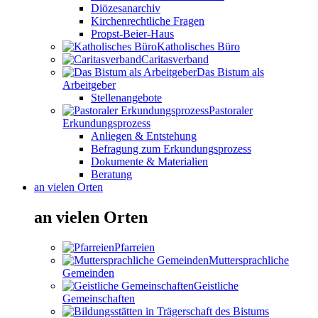
Diözesanarchiv
Kirchenrechtliche Fragen
Propst-Beier-Haus
Katholisches Büro
Caritasverband
Das Bistum als
Arbeitgeber
Stellenangebote
Pastoraler
Erkundungsprozess
Anliegen & Entstehung
Befragung zum Erkundungsprozess
Dokumente & Materialien
Beratung
an vielen Orten
an vielen Orten
Pfarreien
Muttersprachliche
Gemeinden
Geistliche
Gemeinschaften