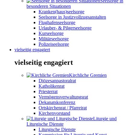
Seelsorge in
besonderen Situationen
Kranken(haus)seelsorge
Seelsorge in Justizvollzugsanstalten
Flughafenseelsorge
Urlauber- & Pilgerseelsorge
Kurseelsorge
Militärseelsorge
Polizeiseelsorge
vielseitig engagiert
vielseitig engagiert
Kirchliche Gremien
Diözesanpastoralrat
Katholikenrat
Priesterrat
Vermögensverwaltungsrat
Dekanatskonferenz
Ortskirchenrat / Pfarreirat
Kirchenvorstand
Liturgie und
Liturgische Dienste
Liturgische Dienste
Kommission für Liturgie und Kunst