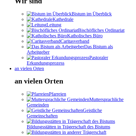
Wir sind
Bistum im Überblick
Kathedrale
Leitung
Bischöfliches Ordinariat
Katholisches Büro
Caritasverband
Das Bistum als
Arbeitgeber
Pastoraler
Erkundungsprozess
an vielen Orten
an vielen Orten
Pfarreien
Muttersprachliche
Gemeinden
Geistliche
Gemeinschaften
Bildungsstätten in Trägerschaft des Bistums