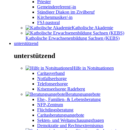
Priester
Gemeindereferent/-in
Ständiger Diakon im Zivilberuf
Kirchenmusiker/-in
FSJ-pastoral
Katholische Akademie
Katholische Erwachsenenbildung Sachsen (KEBS)
unterstützend
unterstützend
Hilfe in Notsituationen
Caritasverband
Notfallseelsorge
Telefonseelsorge
Krisenseelsorge Radeberg
Beratungsangebote
Ehe-, Familien- & Lebensberatung
NFP-Zentrum
Flüchtlingsberatung
Caritasberatungsangebote
Sekten- und Weltanschauungsfragen
Demokratie und Rechtsextremismus