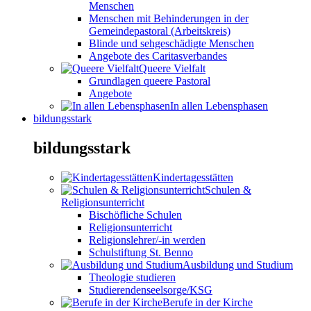
Menschen
Menschen mit Behinderungen in der
Gemeindepastoral (Arbeitskreis)
Blinde und sehgeschädigte Menschen
Angebote des Caritasverbandes
Queere Vielfalt
Grundlagen queere Pastoral
Angebote
In allen Lebensphasen
bildungsstark
bildungsstark
Kindertagesstätten
Schulen &
Religionsunterricht
Bischöfliche Schulen
Religionsunterricht
Religionslehrer/-in werden
Schulstiftung St. Benno
Ausbildung und Studium
Theologie studieren
Studierendenseelsorge/KSG
Berufe in der Kirche