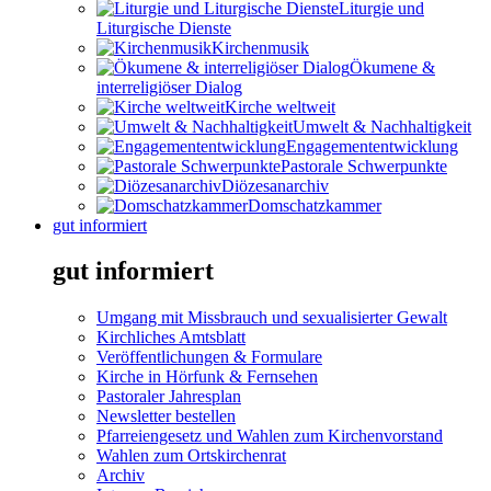
Liturgie und
Liturgische Dienste
Kirchenmusik
Ökumene &
interreligiöser Dialog
Kirche weltweit
Umwelt & Nachhaltigkeit
Engagemententwicklung
Pastorale Schwerpunkte
Diözesanarchiv
Domschatzkammer
gut informiert
gut informiert
Umgang mit Missbrauch und sexualisierter Gewalt
Kirchliches Amtsblatt
Veröffentlichungen & Formulare
Kirche in Hörfunk & Fernsehen
Pastoraler Jahresplan
Newsletter bestellen
Pfarreiengesetz und Wahlen zum Kirchenvorstand
Wahlen zum Ortskirchenrat
Archiv