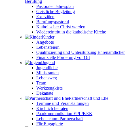
Berufung
Pastoraler Jahresplan
Geistliche Begleitung
Exerzitien
Berufungspastoral
Katholischer Christ werden
Wiedereintritt in die katholische Kirche
Kinder
Angebote
Lebensfeiern
Qualifizierung und Unterstützung Ehrenamtlicher
Finanzielle Förderung vor Ort
Jugend
Jugendliche
Ministranten
Lebensweg
Team
Werkzeugkiste
Dekanate
Partnerschaft und Ehe
Termine und Veranstaltungen
Kirchlich heiraten
Paarkommunikation EPL/KEK
Lebensraum Partnerschaft
Für Engagierte