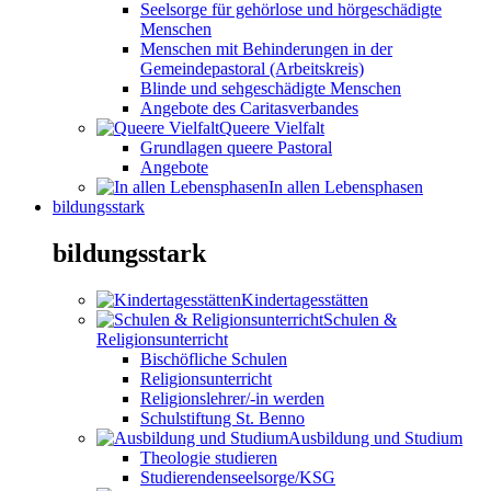
Seelsorge für gehörlose und hörgeschädigte
Menschen
Menschen mit Behinderungen in der
Gemeindepastoral (Arbeitskreis)
Blinde und sehgeschädigte Menschen
Angebote des Caritasverbandes
Queere Vielfalt
Grundlagen queere Pastoral
Angebote
In allen Lebensphasen
bildungsstark
bildungsstark
Kindertagesstätten
Schulen &
Religionsunterricht
Bischöfliche Schulen
Religionsunterricht
Religionslehrer/-in werden
Schulstiftung St. Benno
Ausbildung und Studium
Theologie studieren
Studierendenseelsorge/KSG