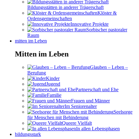
Bildungsstätten in anderer Trägerschaft
Klöster &
Ordensgemeinschaften
Innovative Projekte
Sorbischer pastoraler
Raum
mitten im Leben
Mitten im Leben
Glauben – Leben –
Berufung
Kinder
Jugend
Partnerschaft und Ehe
Familie
Frauen und Männer
Im Seniorenalter
Seelsorge
für Menschen mit Behinderung
Queere Vielfalt
In allen Lebensphasen
bildungsstark