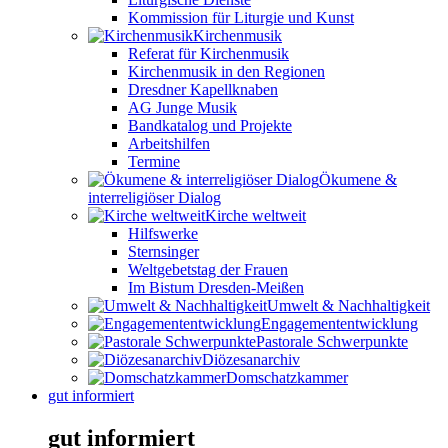
Kommission für Liturgie und Kunst
Kirchenmusik
Referat für Kirchenmusik
Kirchenmusik in den Regionen
Dresdner Kapellknaben
AG Junge Musik
Bandkatalog und Projekte
Arbeitshilfen
Termine
Ökumene &
interreligiöser Dialog
Kirche weltweit
Hilfswerke
Sternsinger
Weltgebetstag der Frauen
Im Bistum Dresden-Meißen
Umwelt & Nachhaltigkeit
Engagemententwicklung
Pastorale Schwerpunkte
Diözesanarchiv
Domschatzkammer
gut informiert
gut informiert