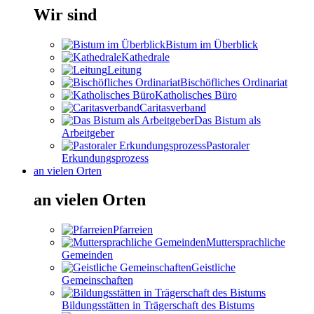
Wir sind
Bistum im Überblick
Kathedrale
Leitung
Bischöfliches Ordinariat
Katholisches Büro
Caritasverband
Das Bistum als
Arbeitgeber
Pastoraler
Erkundungsprozess
an vielen Orten
an vielen Orten
Pfarreien
Muttersprachliche
Gemeinden
Geistliche
Gemeinschaften
Bildungsstätten in Trägerschaft des Bistums