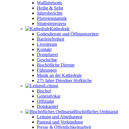
Wallfahrtsorte
Heilig & Selig
Jahresberichte
Pfarreienstatistik
Strategieprozess
Kathedrale
Gottesdienste und Öffnungszeiten
Barrierefreiheit
Livestream
Kontakt
Dompfarrei
Geschichte
Bischöfliche Dienste
Führungen
Musik an der Kathedrale
275 Jahre Dresdner Hofkirche
Leitung
Bischof
Generalvikar
Offizialat
Domkapitel
Bischöfliches Ordinariat
Leitung und Abteilungen
Pastoral und Verkündung
Presse & Öffentlichkeitsarbeit