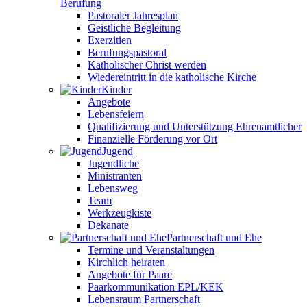
Berufung
Pastoraler Jahresplan
Geistliche Begleitung
Exerzitien
Berufungspastoral
Katholischer Christ werden
Wiedereintritt in die katholische Kirche
Kinder
Angebote
Lebensfeiern
Qualifizierung und Unterstützung Ehrenamtlicher
Finanzielle Förderung vor Ort
Jugend
Jugendliche
Ministranten
Lebensweg
Team
Werkzeugkiste
Dekanate
Partnerschaft und Ehe
Termine und Veranstaltungen
Kirchlich heiraten
Angebote für Paare
Paarkommunikation EPL/KEK
Lebensraum Partnerschaft