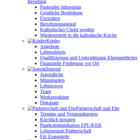
Berufung
Pastoraler Jahresplan
Geistliche Begleitung
Exerzitien
Berufungspastoral
Katholischer Christ werden
Wiedereintritt in die katholische Kirche
Kinder
Angebote
Lebensfeiern
Qualifizierung und Unterstützung Ehrenamtlicher
Finanzielle Förderung vor Ort
Jugend
Jugendliche
Ministranten
Lebensweg
Team
Werkzeugkiste
Dekanate
Partnerschaft und Ehe
Termine und Veranstaltungen
Kirchlich heiraten
Paarkommunikation EPL/KEK
Lebensraum Partnerschaft
Für Engagierte