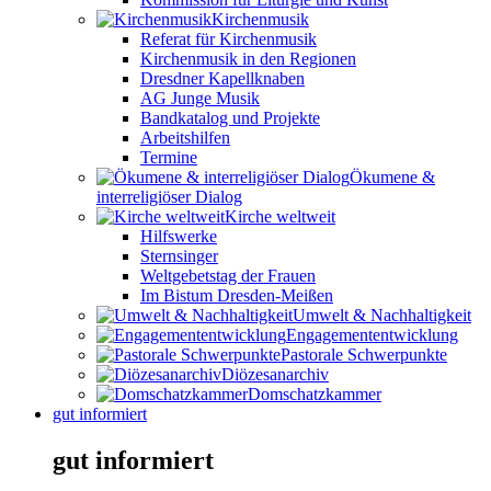
Kirchenmusik
Referat für Kirchenmusik
Kirchenmusik in den Regionen
Dresdner Kapellknaben
AG Junge Musik
Bandkatalog und Projekte
Arbeitshilfen
Termine
Ökumene &
interreligiöser Dialog
Kirche weltweit
Hilfswerke
Sternsinger
Weltgebetstag der Frauen
Im Bistum Dresden-Meißen
Umwelt & Nachhaltigkeit
Engagemententwicklung
Pastorale Schwerpunkte
Diözesanarchiv
Domschatzkammer
gut informiert
gut informiert