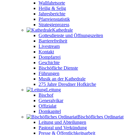
Wallfahrtsorte
Heilig & Selig
Jahresberichte
Pfarreienstatistik
Strategieprozess
Kathedrale
Gottesdienste und Öffnungszeiten
Barrierefreiheit
Livestream
Kontakt
Dompfarrei
Geschichte
Bischöfliche Dienste
Führungen
Musik an der Kathedrale
275 Jahre Dresdner Hofkirche
Leitung
Bischof
Generalvikar
Offizialat
Domkapitel
Bischöfliches Ordinariat
Leitung und Abteilungen
Pastoral und Verkündung
Presse & Öffentlichkeitsarbeit