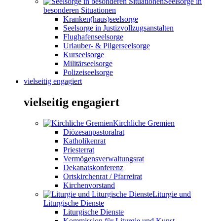
Seelsorge in
besonderen Situationen
Kranken(haus)seelsorge
Seelsorge in Justizvollzugsanstalten
Flughafenseelsorge
Urlauber- & Pilgerseelsorge
Kurseelsorge
Militärseelsorge
Polizeiseelsorge
vielseitig engagiert
vielseitig engagiert
Kirchliche Gremien
Diözesanpastoralrat
Katholikenrat
Priesterrat
Vermögensverwaltungsrat
Dekanatskonferenz
Ortskirchenrat / Pfarreirat
Kirchenvorstand
Liturgie und
Liturgische Dienste
Liturgische Dienste
Kommission für Liturgie und Kunst