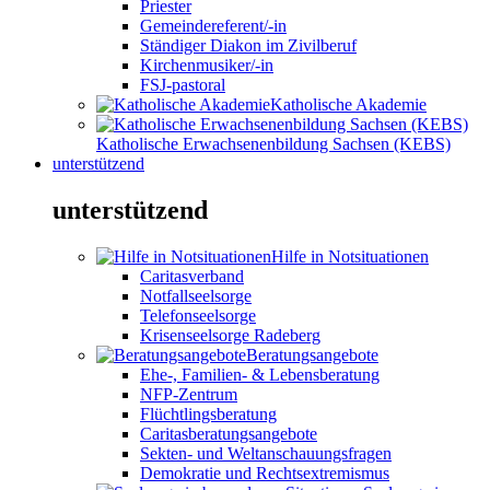
Priester
Gemeindereferent/-in
Ständiger Diakon im Zivilberuf
Kirchenmusiker/-in
FSJ-pastoral
Katholische Akademie
Katholische Erwachsenenbildung Sachsen (KEBS)
unterstützend
unterstützend
Hilfe in Notsituationen
Caritasverband
Notfallseelsorge
Telefonseelsorge
Krisenseelsorge Radeberg
Beratungsangebote
Ehe-, Familien- & Lebensberatung
NFP-Zentrum
Flüchtlingsberatung
Caritasberatungsangebote
Sekten- und Weltanschauungsfragen
Demokratie und Rechtsextremismus