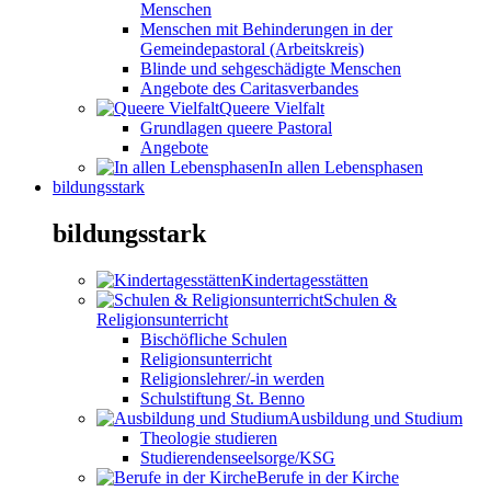
Menschen
Menschen mit Behinderungen in der
Gemeindepastoral (Arbeitskreis)
Blinde und sehgeschädigte Menschen
Angebote des Caritasverbandes
Queere Vielfalt
Grundlagen queere Pastoral
Angebote
In allen Lebensphasen
bildungsstark
bildungsstark
Kindertagesstätten
Schulen &
Religionsunterricht
Bischöfliche Schulen
Religionsunterricht
Religionslehrer/-in werden
Schulstiftung St. Benno
Ausbildung und Studium
Theologie studieren
Studierendenseelsorge/KSG
Berufe in der Kirche