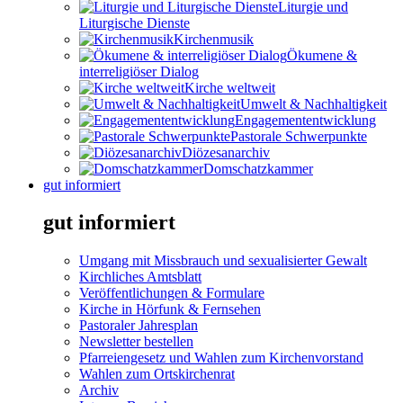
Liturgie und
Liturgische Dienste
Kirchenmusik
Ökumene &
interreligiöser Dialog
Kirche weltweit
Umwelt & Nachhaltigkeit
Engagemententwicklung
Pastorale Schwerpunkte
Diözesanarchiv
Domschatzkammer
gut informiert
gut informiert
Umgang mit Missbrauch und sexualisierter Gewalt
Kirchliches Amtsblatt
Veröffentlichungen & Formulare
Kirche in Hörfunk & Fernsehen
Pastoraler Jahresplan
Newsletter bestellen
Pfarreiengesetz und Wahlen zum Kirchenvorstand
Wahlen zum Ortskirchenrat
Archiv