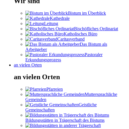
Wir sind
Bistum im Überblick
Kathedrale
Leitung
Bischöfliches Ordinariat
Katholisches Büro
Caritasverband
Das Bistum als
Arbeitgeber
Pastoraler
Erkundungsprozess
an vielen Orten
an vielen Orten
Pfarreien
Muttersprachliche
Gemeinden
Geistliche
Gemeinschaften
Bildungsstätten in Trägerschaft des Bistums