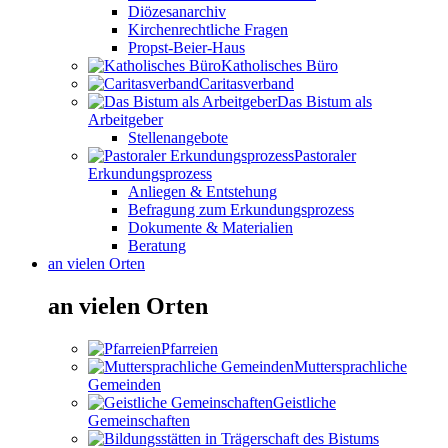
Diözesanarchiv
Kirchenrechtliche Fragen
Propst-Beier-Haus
Katholisches Büro
Caritasverband
Das Bistum als
Arbeitgeber
Stellenangebote
Pastoraler
Erkundungsprozess
Anliegen & Entstehung
Befragung zum Erkundungsprozess
Dokumente & Materialien
Beratung
an vielen Orten
an vielen Orten
Pfarreien
Muttersprachliche
Gemeinden
Geistliche
Gemeinschaften