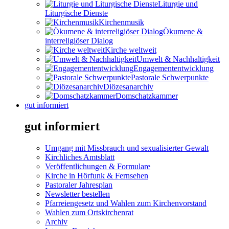
Liturgie und
Liturgische Dienste
Kirchenmusik
Ökumene &
interreligiöser Dialog
Kirche weltweit
Umwelt & Nachhaltigkeit
Engagemententwicklung
Pastorale Schwerpunkte
Diözesanarchiv
Domschatzkammer
gut informiert
gut informiert
Umgang mit Missbrauch und sexualisierter Gewalt
Kirchliches Amtsblatt
Veröffentlichungen & Formulare
Kirche in Hörfunk & Fernsehen
Pastoraler Jahresplan
Newsletter bestellen
Pfarreiengesetz und Wahlen zum Kirchenvorstand
Wahlen zum Ortskirchenrat
Archiv