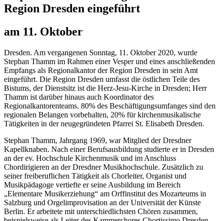
Region Dresden eingeführt
am 11. Oktober
Dresden. Am vergangenen Sonntag, 11. Oktober 2020, wurde
Stephan Thamm im Rahmen einer Vesper und eines anschließenden
Empfangs als Regionalkantor der Region Dresden in sein Amt
eingeführt. Die Region Dresden umfasst die östlichen Teile des
Bistums, der Dienstsitz ist die Herz-Jesu-Kirche in Dresden; Herr
Thamm ist darüber hinaus auch Koordinator des
Regionalkantorenteams. 80% des Beschäftigungsumfanges sind den
regionalen Belangen vorbehalten, 20% für kirchenmusikalische
Tätigkeiten in der neugegründeten Pfarrei St. Elisabeth Dresden.
Stephan Thamm, Jahrgang 1969, war Mitglied der Dresdner
Kapellknaben. Nach einer Berufsausbildung studierte er in Dresden
an der ev. Hochschule Kirchenmusik und im Anschluss
Chordirigieren an der Dresdner Musikhochschule. Zusätzlich zu
seiner freiberuflichen Tätigkeit als Chorleiter, Organist und
Musikpädagoge vertiefte er seine Ausbildung im Bereich
„Elementare Musikerziehung“ am Orffinstitut des Mozarteums in
Salzburg und Orgelimprovisation an der Universität der Künste
Berlin. Er arbeitete mit unterschiedlichsten Chören zusammen,
beispielsweise als Leiter des Kammerchores Chortissimo Dresden