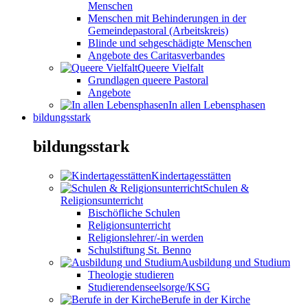
Menschen
Menschen mit Behinderungen in der
Gemeindepastoral (Arbeitskreis)
Blinde und sehgeschädigte Menschen
Angebote des Caritasverbandes
Queere Vielfalt
Grundlagen queere Pastoral
Angebote
In allen Lebensphasen
bildungsstark
bildungsstark
Kindertagesstätten
Schulen &
Religionsunterricht
Bischöfliche Schulen
Religionsunterricht
Religionslehrer/-in werden
Schulstiftung St. Benno
Ausbildung und Studium
Theologie studieren
Studierendenseelsorge/KSG
Berufe in der Kirche