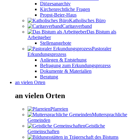
Diözesanarchiv
Kirchenrechtliche Fragen
Propst-Beier-Haus
Katholisches Büro
Caritasverband
Das Bistum als
Arbeitgeber
Stellenangebote
Pastoraler
Erkundungsprozess
Anliegen & Entstehung
Befragung zum Erkundungsprozess
Dokumente & Materialien
Beratung
an vielen Orten
an vielen Orten
Pfarreien
Muttersprachliche
Gemeinden
Geistliche
Gemeinschaften