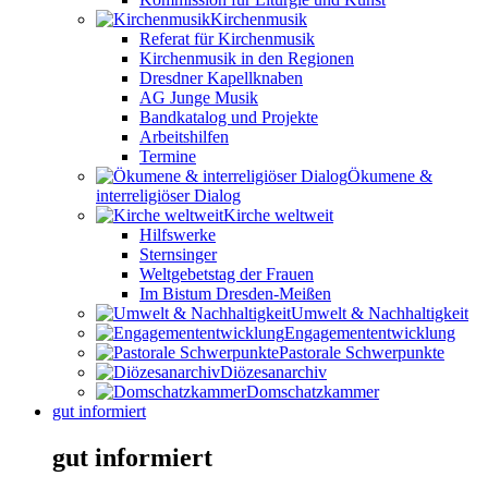
Kirchenmusik
Referat für Kirchenmusik
Kirchenmusik in den Regionen
Dresdner Kapellknaben
AG Junge Musik
Bandkatalog und Projekte
Arbeitshilfen
Termine
Ökumene &
interreligiöser Dialog
Kirche weltweit
Hilfswerke
Sternsinger
Weltgebetstag der Frauen
Im Bistum Dresden-Meißen
Umwelt & Nachhaltigkeit
Engagemententwicklung
Pastorale Schwerpunkte
Diözesanarchiv
Domschatzkammer
gut informiert
gut informiert