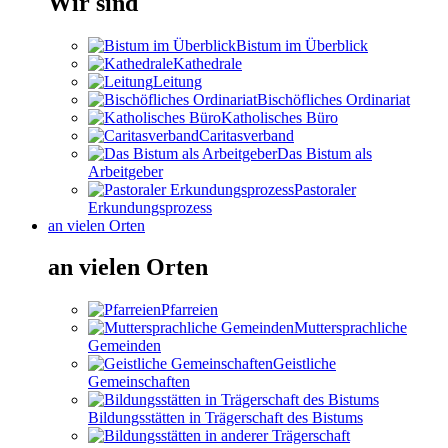
Wir sind
Bistum im Überblick
Kathedrale
Leitung
Bischöfliches Ordinariat
Katholisches Büro
Caritasverband
Das Bistum als
Arbeitgeber
Pastoraler
Erkundungsprozess
an vielen Orten
an vielen Orten
Pfarreien
Muttersprachliche
Gemeinden
Geistliche
Gemeinschaften
Bildungsstätten in Trägerschaft des Bistums