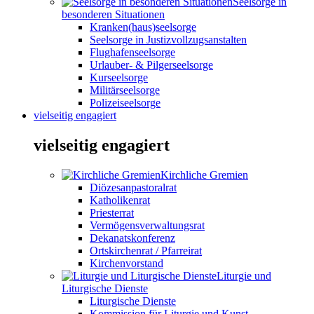
Seelsorge in
besonderen Situationen
Kranken(haus)seelsorge
Seelsorge in Justizvollzugsanstalten
Flughafenseelsorge
Urlauber- & Pilgerseelsorge
Kurseelsorge
Militärseelsorge
Polizeiseelsorge
vielseitig engagiert
vielseitig engagiert
Kirchliche Gremien
Diözesanpastoralrat
Katholikenrat
Priesterrat
Vermögensverwaltungsrat
Dekanatskonferenz
Ortskirchenrat / Pfarreirat
Kirchenvorstand
Liturgie und
Liturgische Dienste
Liturgische Dienste
Kommission für Liturgie und Kunst