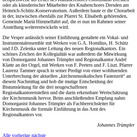
oder als künstlerischer Mitarbeiter des Knabenchores Dresden am
Heinrich-Schütz-Konservatorium. Außerdem baute er die Chorarbeit
in der, inzwischen ebenfalls zur Pfarrei St. Elisabeth gehörenden,
Gemeinde Mariä Himmelfahrt auf, die er nun im Rahmen seiner
Anstellung weiterentwickeln wird.
Die Vesper anlässlich seiner Einführung gestaltete ein Vokal- und
Instrumentalensemble mit Werken von G.A. Homilius, H. Schütz
und J.D. Zelenka unter Leitung des neuen Regionalkantors. Ein
schönes Zeichen der Kollegialität war außerdem die Mitwirkung
von Domorganist Johannes Trümpler und Regionalkantor André
Klatte an der Orgel, mit Werken von F. Peeters und F. Liszt. Pfarrer
Laurenz Tammer sprach in seiner Predigt von einer wohltuenden
Unterbrechung der aktuellen „kirchenmusikalischen Fastenzeit“ an
diesem Nachmittag und hob die mutige Entscheidung der
Bistumsleitung für die drei neugeschaffenen
Regionalkantorenstellen und die darin erkennbare Wertschätzung
der Kirchenmusik hervor. Beim anschließenden Empfang nahm
Domorganist Johannes Trümpler als Fachbereichsleiter für
Kirchenmusik die formale Einführung in das Amt des
Regionalkantors vor.
Johannes Trümpler
Alle
vorherige
nächste