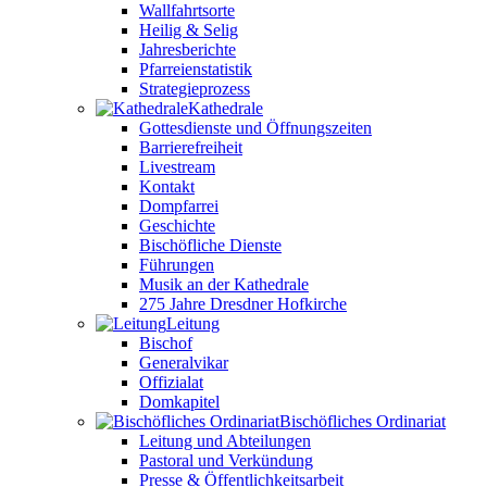
Wallfahrtsorte
Heilig & Selig
Jahresberichte
Pfarreienstatistik
Strategieprozess
Kathedrale
Gottesdienste und Öffnungszeiten
Barrierefreiheit
Livestream
Kontakt
Dompfarrei
Geschichte
Bischöfliche Dienste
Führungen
Musik an der Kathedrale
275 Jahre Dresdner Hofkirche
Leitung
Bischof
Generalvikar
Offizialat
Domkapitel
Bischöfliches Ordinariat
Leitung und Abteilungen
Pastoral und Verkündung
Presse & Öffentlichkeitsarbeit