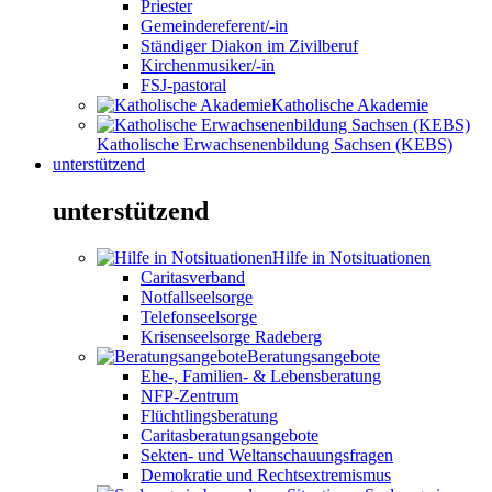
Priester
Gemeindereferent/-in
Ständiger Diakon im Zivilberuf
Kirchenmusiker/-in
FSJ-pastoral
Katholische Akademie
Katholische Erwachsenenbildung Sachsen (KEBS)
unterstützend
unterstützend
Hilfe in Notsituationen
Caritasverband
Notfallseelsorge
Telefonseelsorge
Krisenseelsorge Radeberg
Beratungsangebote
Ehe-, Familien- & Lebensberatung
NFP-Zentrum
Flüchtlingsberatung
Caritasberatungsangebote
Sekten- und Weltanschauungsfragen
Demokratie und Rechtsextremismus