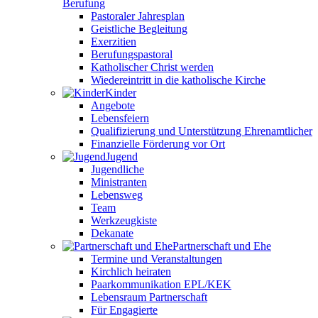
Berufung
Pastoraler Jahresplan
Geistliche Begleitung
Exerzitien
Berufungspastoral
Katholischer Christ werden
Wiedereintritt in die katholische Kirche
Kinder
Angebote
Lebensfeiern
Qualifizierung und Unterstützung Ehrenamtlicher
Finanzielle Förderung vor Ort
Jugend
Jugendliche
Ministranten
Lebensweg
Team
Werkzeugkiste
Dekanate
Partnerschaft und Ehe
Termine und Veranstaltungen
Kirchlich heiraten
Paarkommunikation EPL/KEK
Lebensraum Partnerschaft
Für Engagierte