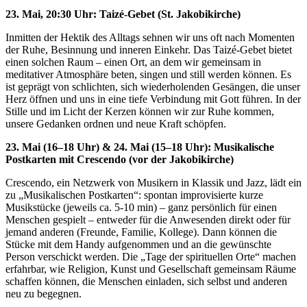
23. Mai, 20:30 Uhr: Taizé-Gebet (St. Jakobikirche)
Inmitten der Hektik des Alltags sehnen wir uns oft nach Momenten
der Ruhe, Besinnung und inneren Einkehr. Das Taizé-Gebet bietet
einen solchen Raum – einen Ort, an dem wir gemeinsam in
meditativer Atmosphäre beten, singen und still werden können. Es
ist geprägt von schlichten, sich wiederholenden Gesängen, die unser
Herz öffnen und uns in eine tiefe Verbindung mit Gott führen. In der
Stille und im Licht der Kerzen können wir zur Ruhe kommen,
unsere Gedanken ordnen und neue Kraft schöpfen.
23. Mai (16–18 Uhr) & 24. Mai (15–18 Uhr): Musikalische
Postkarten mit Crescendo (vor der Jakobikirche)
Crescendo, ein Netzwerk von Musikern in Klassik und Jazz, lädt ein
zu „Musikalischen Postkarten“: spontan improvisierte kurze
Musikstücke (jeweils ca. 5-10 min) – ganz persönlich für einen
Menschen gespielt – entweder für die Anwesenden direkt oder für
jemand anderen (Freunde, Familie, Kollege). Dann können die
Stücke mit dem Handy aufgenommen und an die gewünschte
Person verschickt werden. Die „Tage der spirituellen Orte“ machen
erfahrbar, wie Religion, Kunst und Gesellschaft gemeinsam Räume
schaffen können, die Menschen einladen, sich selbst und anderen
neu zu begegnen.