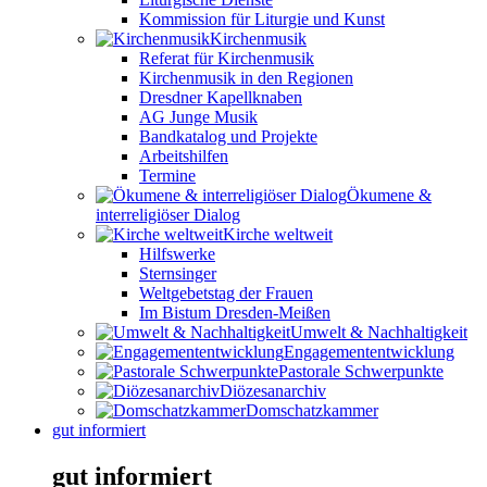
Kommission für Liturgie und Kunst
Kirchenmusik
Referat für Kirchenmusik
Kirchenmusik in den Regionen
Dresdner Kapellknaben
AG Junge Musik
Bandkatalog und Projekte
Arbeitshilfen
Termine
Ökumene &
interreligiöser Dialog
Kirche weltweit
Hilfswerke
Sternsinger
Weltgebetstag der Frauen
Im Bistum Dresden-Meißen
Umwelt & Nachhaltigkeit
Engagemententwicklung
Pastorale Schwerpunkte
Diözesanarchiv
Domschatzkammer
gut informiert
gut informiert