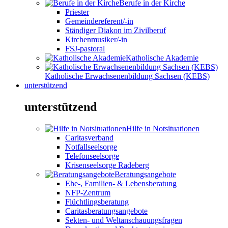
Berufe in der Kirche
Priester
Gemeindereferent/-in
Ständiger Diakon im Zivilberuf
Kirchenmusiker/-in
FSJ-pastoral
Katholische Akademie
Katholische Erwachsenenbildung Sachsen (KEBS)
unterstützend
unterstützend
Hilfe in Notsituationen
Caritasverband
Notfallseelsorge
Telefonseelsorge
Krisenseelsorge Radeberg
Beratungsangebote
Ehe-, Familien- & Lebensberatung
NFP-Zentrum
Flüchtlingsberatung
Caritasberatungsangebote
Sekten- und Weltanschauungsfragen