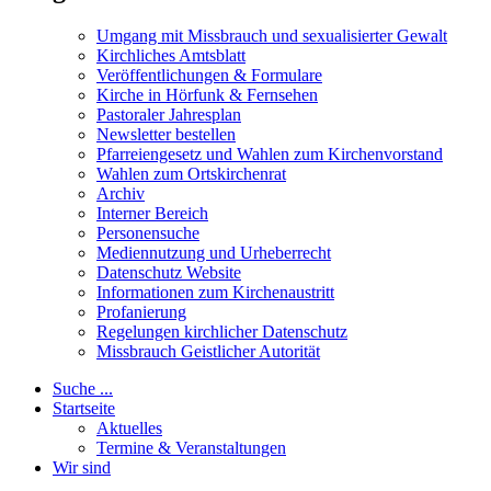
Umgang mit Missbrauch und sexualisierter Gewalt
Kirchliches Amtsblatt
Veröffentlichungen & Formulare
Kirche in Hörfunk & Fernsehen
Pastoraler Jahresplan
Newsletter bestellen
Pfarreiengesetz und Wahlen zum Kirchenvorstand
Wahlen zum Ortskirchenrat
Archiv
Interner Bereich
Personensuche
Mediennutzung und Urheberrecht
Datenschutz Website
Informationen zum Kirchenaustritt
Profanierung
Regelungen kirchlicher Datenschutz
Missbrauch Geistlicher Autorität
Suche ...
Startseite
Aktuelles
Termine & Veranstaltungen
Wir sind