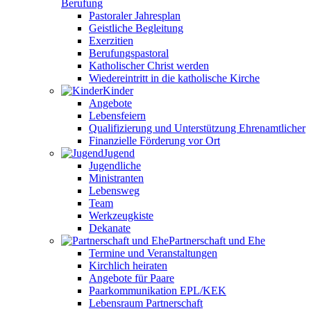
Berufung
Pastoraler Jahresplan
Geistliche Begleitung
Exerzitien
Berufungspastoral
Katholischer Christ werden
Wiedereintritt in die katholische Kirche
Kinder
Angebote
Lebensfeiern
Qualifizierung und Unterstützung Ehrenamtlicher
Finanzielle Förderung vor Ort
Jugend
Jugendliche
Ministranten
Lebensweg
Team
Werkzeugkiste
Dekanate
Partnerschaft und Ehe
Termine und Veranstaltungen
Kirchlich heiraten
Angebote für Paare
Paarkommunikation EPL/KEK
Lebensraum Partnerschaft