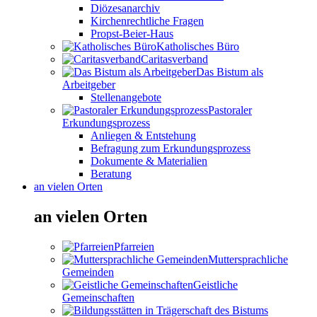
Diözesanarchiv
Kirchenrechtliche Fragen
Propst-Beier-Haus
Katholisches Büro
Caritasverband
Das Bistum als
Arbeitgeber
Stellenangebote
Pastoraler
Erkundungsprozess
Anliegen & Entstehung
Befragung zum Erkundungsprozess
Dokumente & Materialien
Beratung
an vielen Orten
an vielen Orten
Pfarreien
Muttersprachliche
Gemeinden
Geistliche
Gemeinschaften