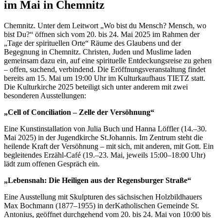
im Mai in Chemnitz
Chemnitz. Unter dem Leitwort „Wo bist du Mensch? Mensch, wo
bist Du?“ öffnen sich vom 20. bis 24. Mai 2025 im Rahmen der
„Tage der spirituellen Orte“ Räume des Glaubens und der
Begegnung in Chemnitz. Christen, Juden und Muslime laden
gemeinsam dazu ein, auf eine spirituelle Entdeckungsreise zu gehen
– offen, suchend, verbindend. Die Eröffnungsveranstaltung findet
bereits am 15. Mai um 19:00 Uhr im Kulturkaufhaus TIETZ statt.
Die Kulturkirche 2025 beteiligt sich unter anderem mit zwei
besonderen Ausstellungen:
„Cell of Conciliation – Zelle der Versöhnung“
Eine Kunstinstallation von Julia Buch und Hanna Löffler (14.–30.
Mai 2025) in der Jugendkirche St.Johannis. Im Zentrum steht die
heilende Kraft der Versöhnung – mit sich, mit anderen, mit Gott. Ein
begleitendes Erzähl-Café (19.–23. Mai, jeweils 15:00–18:00 Uhr)
lädt zum offenen Gespräch ein.
„Lebensnah: Die Heiligen aus der Regensburger Straße“
Eine Ausstellung mit Skulpturen des sächsischen Holzbildhauers
Max Bochmann (1877–1955) in derKatholischen Gemeinde St.
Antonius, geöffnet durchgehend vom 20. bis 24. Mai von 10:00 bis