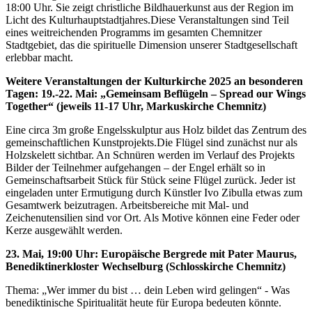
18:00 Uhr. Sie zeigt christliche Bildhauerkunst aus der Region im
Licht des Kulturhauptstadtjahres.Diese Veranstaltungen sind Teil
eines weitreichenden Programms im gesamten Chemnitzer
Stadtgebiet, das die spirituelle Dimension unserer Stadtgesellschaft
erlebbar macht.
Weitere Veranstaltungen der Kulturkirche 2025 an besonderen
Tagen: 19.-22. Mai: „Gemeinsam Beflügeln – Spread our Wings
Together“ (jeweils 11-17 Uhr, Markuskirche Chemnitz)
Eine circa 3m große Engelsskulptur aus Holz bildet das Zentrum des
gemeinschaftlichen Kunstprojekts.Die Flügel sind zunächst nur als
Holzskelett sichtbar. An Schnüren werden im Verlauf des Projekts
Bilder der Teilnehmer aufgehangen – der Engel erhält so in
Gemeinschaftsarbeit Stück für Stück seine Flügel zurück. Jeder ist
eingeladen unter Ermutigung durch Künstler Ivo Zibulla etwas zum
Gesamtwerk beizutragen. Arbeitsbereiche mit Mal- und
Zeichenutensilien sind vor Ort. Als Motive können eine Feder oder
Kerze ausgewählt werden.
23. Mai, 19:00 Uhr: Europäische Bergrede mit Pater Maurus,
Benediktinerkloster Wechselburg (Schlosskirche Chemnitz)
Thema: „Wer immer du bist … dein Leben wird gelingen“ - Was
benediktinische Spiritualität heute für Europa bedeuten könnte.