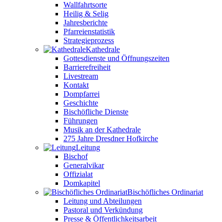
Wallfahrtsorte
Heilig & Selig
Jahresberichte
Pfarreienstatistik
Strategieprozess
Kathedrale
Gottesdienste und Öffnungszeiten
Barrierefreiheit
Livestream
Kontakt
Dompfarrei
Geschichte
Bischöfliche Dienste
Führungen
Musik an der Kathedrale
275 Jahre Dresdner Hofkirche
Leitung
Bischof
Generalvikar
Offizialat
Domkapitel
Bischöfliches Ordinariat
Leitung und Abteilungen
Pastoral und Verkündung
Presse & Öffentlichkeitsarbeit