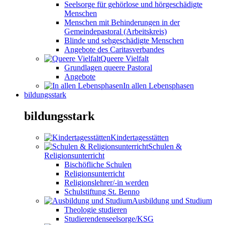
Seelsorge für gehörlose und hörgeschädigte
Menschen
Menschen mit Behinderungen in der
Gemeindepastoral (Arbeitskreis)
Blinde und sehgeschädigte Menschen
Angebote des Caritasverbandes
Queere Vielfalt
Grundlagen queere Pastoral
Angebote
In allen Lebensphasen
bildungsstark
bildungsstark
Kindertagesstätten
Schulen &
Religionsunterricht
Bischöfliche Schulen
Religionsunterricht
Religionslehrer/-in werden
Schulstiftung St. Benno
Ausbildung und Studium
Theologie studieren
Studierendenseelsorge/KSG