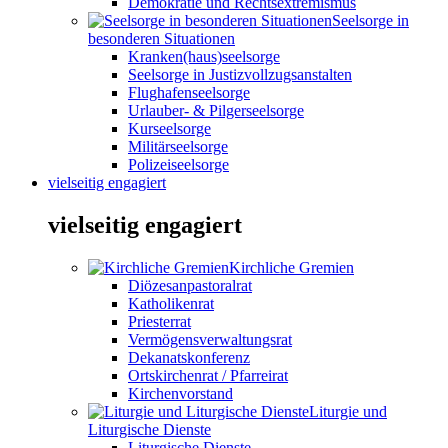
Demokratie und Rechtsextremismus
Seelsorge in
besonderen Situationen
Kranken(haus)seelsorge
Seelsorge in Justizvollzugsanstalten
Flughafenseelsorge
Urlauber- & Pilgerseelsorge
Kurseelsorge
Militärseelsorge
Polizeiseelsorge
vielseitig engagiert
vielseitig engagiert
Kirchliche Gremien
Diözesanpastoralrat
Katholikenrat
Priesterrat
Vermögensverwaltungsrat
Dekanatskonferenz
Ortskirchenrat / Pfarreirat
Kirchenvorstand
Liturgie und
Liturgische Dienste
Liturgische Dienste