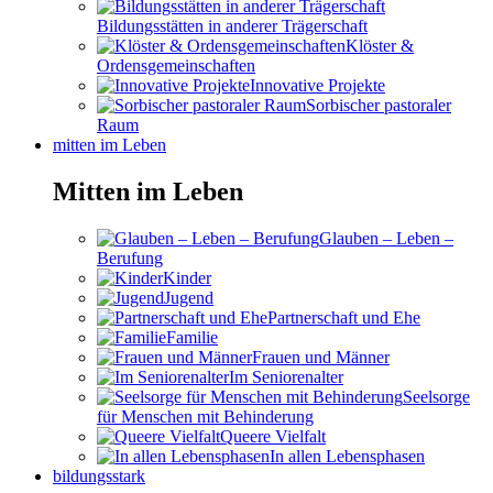
Bildungsstätten in anderer Trägerschaft
Klöster &
Ordensgemeinschaften
Innovative Projekte
Sorbischer pastoraler
Raum
mitten im Leben
Mitten im Leben
Glauben – Leben –
Berufung
Kinder
Jugend
Partnerschaft und Ehe
Familie
Frauen und Männer
Im Seniorenalter
Seelsorge
für Menschen mit Behinderung
Queere Vielfalt
In allen Lebensphasen
bildungsstark