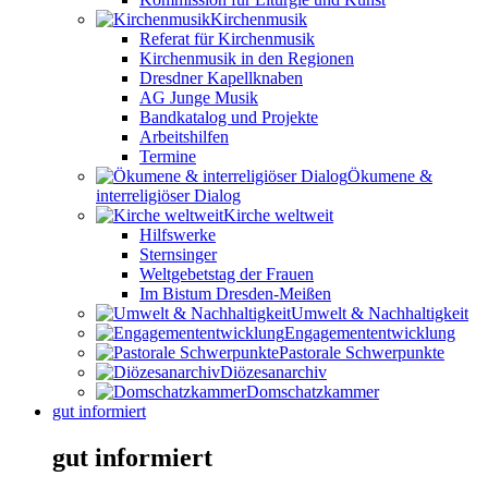
Kirchenmusik
Referat für Kirchenmusik
Kirchenmusik in den Regionen
Dresdner Kapellknaben
AG Junge Musik
Bandkatalog und Projekte
Arbeitshilfen
Termine
Ökumene &
interreligiöser Dialog
Kirche weltweit
Hilfswerke
Sternsinger
Weltgebetstag der Frauen
Im Bistum Dresden-Meißen
Umwelt & Nachhaltigkeit
Engagemententwicklung
Pastorale Schwerpunkte
Diözesanarchiv
Domschatzkammer
gut informiert
gut informiert