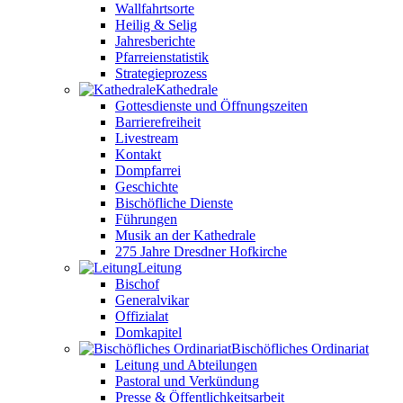
Wallfahrtsorte
Heilig & Selig
Jahresberichte
Pfarreienstatistik
Strategieprozess
Kathedrale
Gottesdienste und Öffnungszeiten
Barrierefreiheit
Livestream
Kontakt
Dompfarrei
Geschichte
Bischöfliche Dienste
Führungen
Musik an der Kathedrale
275 Jahre Dresdner Hofkirche
Leitung
Bischof
Generalvikar
Offizialat
Domkapitel
Bischöfliches Ordinariat
Leitung und Abteilungen
Pastoral und Verkündung
Presse & Öffentlichkeitsarbeit