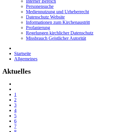
Interner Bereich
Personensuche
Mediennutzung und Urheberrecht
Datenschutz Website
Informationen zum Kirchenaustritt
Profanierung
Regelungen kirchlicher Datenschutz
Missbrauch Geistlicher Autorität
Startseite
Allgemeines
Aktuelles
1
2
3
4
5
6
7
8