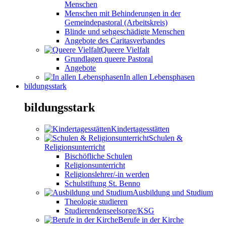
Menschen
Menschen mit Behinderungen in der
Gemeindepastoral (Arbeitskreis)
Blinde und sehgeschädigte Menschen
Angebote des Caritasverbandes
Queere Vielfalt
Grundlagen queere Pastoral
Angebote
In allen Lebensphasen
bildungsstark
bildungsstark
Kindertagesstätten
Schulen &
Religionsunterricht
Bischöfliche Schulen
Religionsunterricht
Religionslehrer/-in werden
Schulstiftung St. Benno
Ausbildung und Studium
Theologie studieren
Studierendenseelsorge/KSG
Berufe in der Kirche