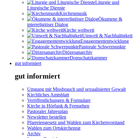
Liturgie und
Liturgische Dienste
Kirchenmusik
Ökumene &
interreligiöser Dialog
Kirche weltweit
Umwelt & Nachhaltigkeit
Engagemententwicklung
Pastorale Schwerpunkte
Diözesanarchiv
Domschatzkammer
gut informiert
gut informiert
Umgang mit Missbrauch und sexualisierter Gewalt
Kirchliches Amtsblatt
Veröffentlichungen & Formulare
Kirche in Hörfunk & Fernsehen
Pastoraler Jahresplan
Newsletter bestellen
Pfarreiengesetz und Wahlen zum Kirchenvorstand
Wahlen zum Ortskirchenrat
Archiv