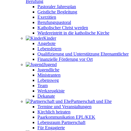
Berufung
Pastoraler Jahresplan
Geistliche Begleitung
Exerzitien
Berufungspastoral
Katholischer Christ werden
Wiedereintritt in die katholische Kirche
Kinder
Angebote
Lebensfeiern
Qualifizierung und Unterstützung Ehrenamtlicher
Finanzielle Förderung vor Ort
Jugend
Jugendliche
Ministranten
Lebensweg
Team
Werkzeugkiste
Dekanate
Partnerschaft und Ehe
Termine und Veranstaltungen
Kirchlich heiraten
Paarkommunikation EPL/KEK
Lebensraum Partnerschaft
Für Engagierte