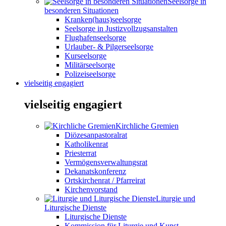
Seelsorge in
besonderen Situationen
Kranken(haus)seelsorge
Seelsorge in Justizvollzugsanstalten
Flughafenseelsorge
Urlauber- & Pilgerseelsorge
Kurseelsorge
Militärseelsorge
Polizeiseelsorge
vielseitig engagiert
vielseitig engagiert
Kirchliche Gremien
Diözesanpastoralrat
Katholikenrat
Priesterrat
Vermögensverwaltungsrat
Dekanatskonferenz
Ortskirchenrat / Pfarreirat
Kirchenvorstand
Liturgie und
Liturgische Dienste
Liturgische Dienste
Kommission für Liturgie und Kunst