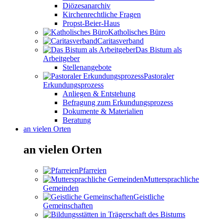
Diözesanarchiv
Kirchenrechtliche Fragen
Propst-Beier-Haus
Katholisches Büro
Caritasverband
Das Bistum als
Arbeitgeber
Stellenangebote
Pastoraler
Erkundungsprozess
Anliegen & Entstehung
Befragung zum Erkundungsprozess
Dokumente & Materialien
Beratung
an vielen Orten
an vielen Orten
Pfarreien
Muttersprachliche
Gemeinden
Geistliche
Gemeinschaften