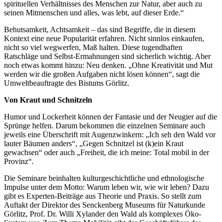
spirituellen Verhältnisses des Menschen zur Natur, aber auch zu
seinen Mitmenschen und alles, was lebt, auf dieser Erde.“
Behutsamkeit, Achtsamkeit – das sind Begriffe, die in diesem
Kontext eine neue Popularität erfahren. Nicht sinnlos einkaufen,
nicht so viel wegwerfen, Maß halten. Diese tugendhaften
Ratschläge und Selbst-Ermahnungen sind sicherlich wichtig. Aber
noch etwas kommt hinzu: Neu denken. „Ohne Kreativität und Mut
werden wir die großen Aufgaben nicht lösen können“, sagt die
Umweltbeauftragte des Bistums Görlitz.
Von Kraut und Schnitzeln
Humor und Lockerheit können der Fantasie und der Neugier auf die
Sprünge helfen. Darum bekommen die einzelnen Seminare auch
jeweils eine Überschrift mit Augenzwinkern: „Ich seh den Wald vor
lauter Bäumen anders“, „Gegen Schnitzel ist (k)ein Kraut
gewachsen“ oder auch „Freiheit, die ich meine: Total mobil in der
Provinz“.
Die Seminare beinhalten kulturgeschichtliche und ethnologische
Impulse unter dem Motto: Warum leben wir, wie wir leben? Dazu
gibt es Experten-Beiträge aus Theorie und Praxis. So stellt zum
Auftakt der Direktor des Senckenberg Museums für Naturkunde
Görlitz, Prof. Dr. Willi Xylander den Wald als komplexes Öko-