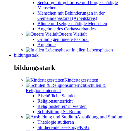
Seelsorge für gehörlose und hörgeschädigte
Menschen
Menschen mit Behinderungen in der
Gemeindepastoral (Arbeitskreis)
Blinde und sehgeschädigte Menschen
Angebote des Caritasverbandes
Queere Vielfalt
Grundlagen queere Pastoral
Angebote
In allen Lebensphasen
bildungsstark
bildungsstark
Kindertagesstätten
Schulen &
Religionsunterricht
Bischöfliche Schulen
Religionsunterricht
Religionslehrer/-in werden
Schulstiftung St. Benno
Ausbildung und Studium
Theologie studieren
Studierendenseelsorge/KSG