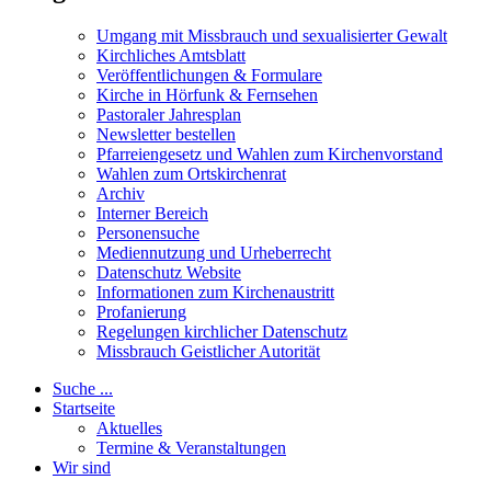
Umgang mit Missbrauch und sexualisierter Gewalt
Kirchliches Amtsblatt
Veröffentlichungen & Formulare
Kirche in Hörfunk & Fernsehen
Pastoraler Jahresplan
Newsletter bestellen
Pfarreiengesetz und Wahlen zum Kirchenvorstand
Wahlen zum Ortskirchenrat
Archiv
Interner Bereich
Personensuche
Mediennutzung und Urheberrecht
Datenschutz Website
Informationen zum Kirchenaustritt
Profanierung
Regelungen kirchlicher Datenschutz
Missbrauch Geistlicher Autorität
Suche ...
Startseite
Aktuelles
Termine & Veranstaltungen
Wir sind