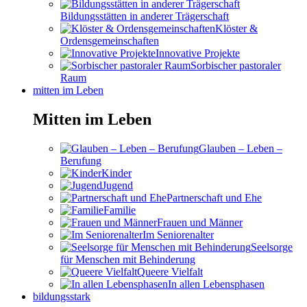
Bildungsstätten in anderer Trägerschaft
Klöster &
Ordensgemeinschaften
Innovative Projekte
Sorbischer pastoraler
Raum
mitten im Leben
Mitten im Leben
Glauben – Leben –
Berufung
Kinder
Jugend
Partnerschaft und Ehe
Familie
Frauen und Männer
Im Seniorenalter
Seelsorge
für Menschen mit Behinderung
Queere Vielfalt
In allen Lebensphasen
bildungsstark