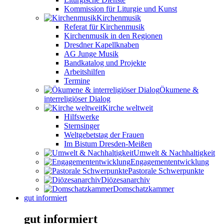
Kommission für Liturgie und Kunst
Kirchenmusik
Referat für Kirchenmusik
Kirchenmusik in den Regionen
Dresdner Kapellknaben
AG Junge Musik
Bandkatalog und Projekte
Arbeitshilfen
Termine
Ökumene &
interreligiöser Dialog
Kirche weltweit
Hilfswerke
Sternsinger
Weltgebetstag der Frauen
Im Bistum Dresden-Meißen
Umwelt & Nachhaltigkeit
Engagemententwicklung
Pastorale Schwerpunkte
Diözesanarchiv
Domschatzkammer
gut informiert
gut informiert