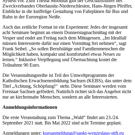
System vor. Zum Thema Mobilität gibt der Geschäftsführer des
Zweckverbandes Oberlausitz-Niederschlesien, Hans-Jürgen Pfeiffer,
Einblicke in die kniffelige Gestaltung von Fahrplänen für Bus und
Bahn in der Euroregion Neiße.
Auch das zeitliche Format ist ein Experiment: Jedes der insgesamt
acht Seminare beginnt an einem Donnerstagnachmittag mit der
Vesper und endet am Freitag nach dem Mittagessen. „Im Idealfall
müssen Interessierte dafür nur einen Vormittag frei nehmen“, sagt
Frank Seibel. „So sollen Berufstätige und Familienmenschen die
Möglichkeit haben, kompakt und komfortabel etwas Neues zu
lernen.“ Inklusive Verpflegung und Übernachtung kostet die
Teilnahme 90 Euro.
Die Veranstaltungsreihe ist Teil des Umweltprogramms der
Katholischen Erwachsenenbildung Sachsen (KEBS), das unter dem
Titel „Achtung, Schöpfung!“ steht. Diese Seminare werden vom
Freistaat Sachsen gefördert. Natürlich richtet sich das Angebot nicht
nur an kirchennahe Menschen, sondern an alle Interessierten.
Anmeldungsinformationen
Die erste Veranstaltung zum Thema „Wald“ findet am 23./24.
September 2021 statt. Bis Mai 2022 sind acht Termine geplant.
Anmeldungen unter:
kursanmeldung@sankt-wenzeslaus-stift.eu