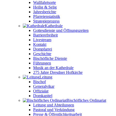
Wallfahrtsorte
Heilig & Selig
Jahresberichte
Pfarreienstatistik
Strategieprozess
Kathedrale
Gottesdienste und Öffnungszeiten
Barrierefreiheit
Livestream
Kontakt
Dompfarrei
Geschichte
Bischöfliche Dienste
Führungen
Musik an der Kathedrale
275 Jahre Dresdner Hofkirche
Leitung
Bischof
Generalvikar
Offizialat
Domkapitel
Bischöfliches Ordinariat
Leitung und Abteilungen
Pastoral und Verkündung
Presse & Öffentlichkeitsarbeit