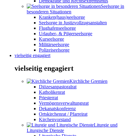
Demokratie und Rechtsextremismus
Seelsorge in
besonderen Situationen
Kranken(haus)seelsorge
Seelsorge in Justizvollzugsanstalten
Flughafenseelsorge
Urlauber- & Pilgerseelsorge
Kurseelsorge
Militärseelsorge
Polizeiseelsorge
vielseitig engagiert
vielseitig engagiert
Kirchliche Gremien
Diözesanpastoralrat
Katholikenrat
Priesterrat
Vermögensverwaltungsrat
Dekanatskonferenz
Ortskirchenrat / Pfarreirat
Kirchenvorstand
Liturgie und
Liturgische Dienste
Liturgische Dienste