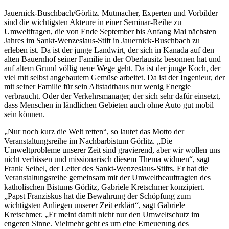
Jauernick-Buschbach/Görlitz. Mutmacher, Experten und Vorbilder
sind die wichtigsten Akteure in einer Seminar-Reihe zu
Umweltfragen, die von Ende September bis Anfang Mai nächsten
Jahres im Sankt-Wenzeslaus-Stift in Jauernick-Buschbach zu
erleben ist. Da ist der junge Landwirt, der sich in Kanada auf den
alten Bauernhof seiner Familie in der Oberlausitz besonnen hat und
auf altem Grund völlig neue Wege geht. Da ist der junge Koch, der
viel mit selbst angebautem Gemüse arbeitet. Da ist der Ingenieur, der
mit seiner Familie für sein Altstadthaus nur wenig Energie
verbraucht. Oder der Verkehrsmanager, der sich sehr dafür einsetzt,
dass Menschen in ländlichen Gebieten auch ohne Auto gut mobil
sein können.
„Nur noch kurz die Welt retten“, so lautet das Motto der
Veranstaltungsreihe im Nachbarbistum Görlitz. „Die
Umweltprobleme unserer Zeit sind gravierend, aber wir wollen uns
nicht verbissen und missionarisch diesem Thema widmen“, sagt
Frank Seibel, der Leiter des Sankt-Wenzeslaus-Stifts. Er hat die
Veranstaltungsreihe gemeinsam mit der Umweltbeauftragten des
katholischen Bistums Görlitz, Gabriele Kretschmer konzipiert.
„Papst Franziskus hat die Bewahrung der Schöpfung zum
wichtigsten Anliegen unserer Zeit erklärt“, sagt Gabriele
Kretschmer. „Er meint damit nicht nur den Umweltschutz im
engeren Sinne. Vielmehr geht es um eine Erneuerung des