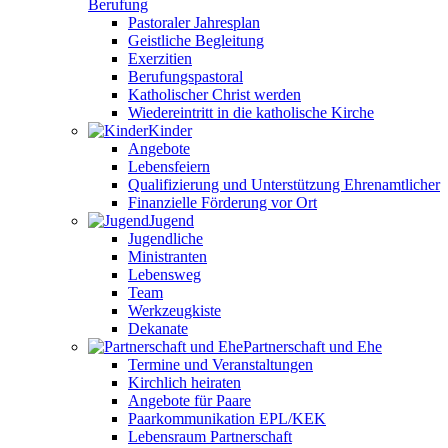
Berufung
Pastoraler Jahresplan
Geistliche Begleitung
Exerzitien
Berufungspastoral
Katholischer Christ werden
Wiedereintritt in die katholische Kirche
Kinder
Angebote
Lebensfeiern
Qualifizierung und Unterstützung Ehrenamtlicher
Finanzielle Förderung vor Ort
Jugend
Jugendliche
Ministranten
Lebensweg
Team
Werkzeugkiste
Dekanate
Partnerschaft und Ehe
Termine und Veranstaltungen
Kirchlich heiraten
Angebote für Paare
Paarkommunikation EPL/KEK
Lebensraum Partnerschaft