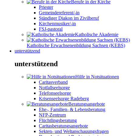
Berufe in der Kirche
Priester
Gemeindereferent/-in
Ständiger Diakon im Zivilberuf
Kirchenmusiker/-in
FSJ-pastoral
Katholische Akademie
Katholische Erwachsenenbildung Sachsen (KEBS)
unterstützend
unterstützend
Hilfe in Notsituationen
Caritasverband
Notfallseelsorge
Telefonseelsorge
Krisenseelsorge Radeberg
Beratungsangebote
Ehe-, Familien- & Lebensberatung
NFP-Zentrum
Flüchtlingsberatung
Caritasberatungsangebote
Sekten- und Weltanschauungsfragen