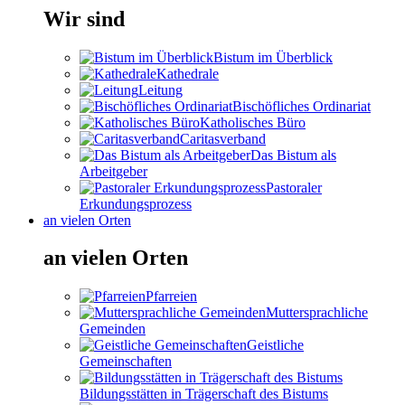
Wir sind
Bistum im Überblick
Kathedrale
Leitung
Bischöfliches Ordinariat
Katholisches Büro
Caritasverband
Das Bistum als
Arbeitgeber
Pastoraler
Erkundungsprozess
an vielen Orten
an vielen Orten
Pfarreien
Muttersprachliche
Gemeinden
Geistliche
Gemeinschaften
Bildungsstätten in Trägerschaft des Bistums