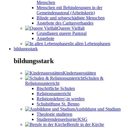
Menschen
Menschen mit Behinderungen in der
Gemeindepastoral (Arbeitskreis)
Blinde und sehgeschädigte Menschen
Angebote des Caritasverbandes
Queere Vielfalt
Grundlagen queere Pastoral
Angebote
In allen Lebensphasen
bildungsstark
bildungsstark
Kindertagesstätten
Schulen &
Religionsunterricht
Bischöfliche Schulen
Religionsunterricht
Religionslehrer/-in werden
Schulstiftung St. Benno
Ausbildung und Studium
Theologie studieren
Studierendenseelsorge/KSG
Berufe in der Kirche