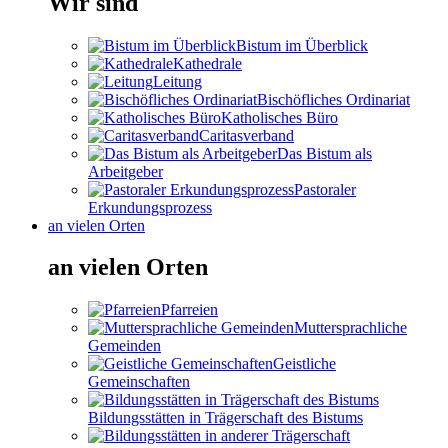
Wir sind
Bistum im Überblick
Kathedrale
Leitung
Bischöfliches Ordinariat
Katholisches Büro
Caritasverband
Das Bistum als
Arbeitgeber
Pastoraler
Erkundungsprozess
an vielen Orten
an vielen Orten
Pfarreien
Muttersprachliche
Gemeinden
Geistliche
Gemeinschaften
Bildungsstätten in Trägerschaft des Bistums