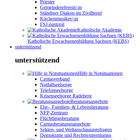
Priester
Gemeindereferent/-in
Ständiger Diakon im Zivilberuf
Kirchenmusiker/-in
FSJ-pastoral
Katholische Akademie
Katholische Erwachsenenbildung Sachsen (KEBS)
unterstützend
unterstützend
Hilfe in Notsituationen
Caritasverband
Notfallseelsorge
Telefonseelsorge
Krisenseelsorge Radeberg
Beratungsangebote
Ehe-, Familien- & Lebensberatung
NFP-Zentrum
Flüchtlingsberatung
Caritasberatungsangebote
Sekten- und Weltanschauungsfragen
Demokratie und Rechtsextremismus