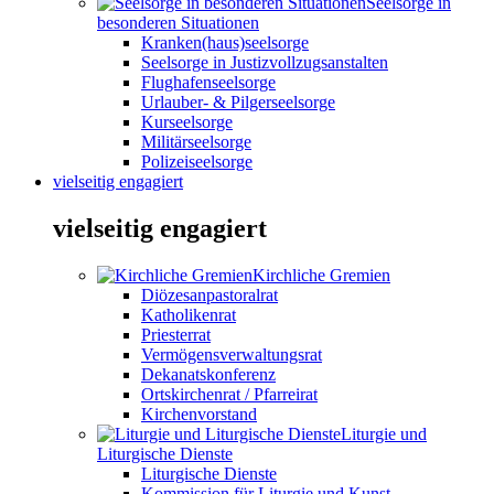
Seelsorge in
besonderen Situationen
Kranken(haus)seelsorge
Seelsorge in Justizvollzugsanstalten
Flughafenseelsorge
Urlauber- & Pilgerseelsorge
Kurseelsorge
Militärseelsorge
Polizeiseelsorge
vielseitig engagiert
vielseitig engagiert
Kirchliche Gremien
Diözesanpastoralrat
Katholikenrat
Priesterrat
Vermögensverwaltungsrat
Dekanatskonferenz
Ortskirchenrat / Pfarreirat
Kirchenvorstand
Liturgie und
Liturgische Dienste
Liturgische Dienste
Kommission für Liturgie und Kunst