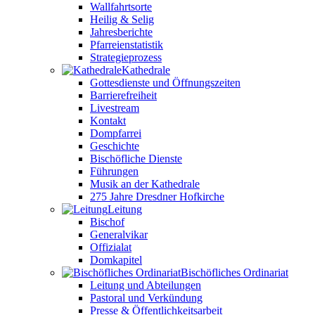
Wallfahrtsorte
Heilig & Selig
Jahresberichte
Pfarreienstatistik
Strategieprozess
Kathedrale
Gottesdienste und Öffnungszeiten
Barrierefreiheit
Livestream
Kontakt
Dompfarrei
Geschichte
Bischöfliche Dienste
Führungen
Musik an der Kathedrale
275 Jahre Dresdner Hofkirche
Leitung
Bischof
Generalvikar
Offizialat
Domkapitel
Bischöfliches Ordinariat
Leitung und Abteilungen
Pastoral und Verkündung
Presse & Öffentlichkeitsarbeit