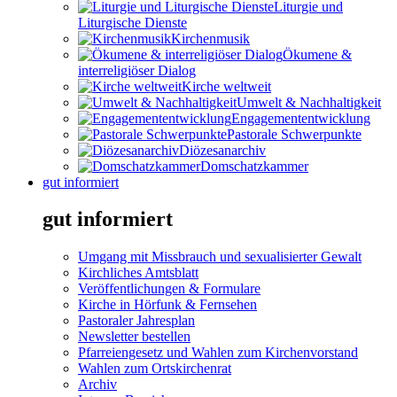
Liturgie und
Liturgische Dienste
Kirchenmusik
Ökumene &
interreligiöser Dialog
Kirche weltweit
Umwelt & Nachhaltigkeit
Engagemententwicklung
Pastorale Schwerpunkte
Diözesanarchiv
Domschatzkammer
gut informiert
gut informiert
Umgang mit Missbrauch und sexualisierter Gewalt
Kirchliches Amtsblatt
Veröffentlichungen & Formulare
Kirche in Hörfunk & Fernsehen
Pastoraler Jahresplan
Newsletter bestellen
Pfarreiengesetz und Wahlen zum Kirchenvorstand
Wahlen zum Ortskirchenrat
Archiv