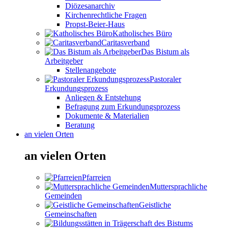
Diözesanarchiv
Kirchenrechtliche Fragen
Propst-Beier-Haus
Katholisches Büro
Caritasverband
Das Bistum als
Arbeitgeber
Stellenangebote
Pastoraler
Erkundungsprozess
Anliegen & Entstehung
Befragung zum Erkundungsprozess
Dokumente & Materialien
Beratung
an vielen Orten
an vielen Orten
Pfarreien
Muttersprachliche
Gemeinden
Geistliche
Gemeinschaften