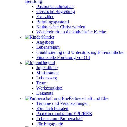
Berufung
Pastoraler Jahresplan
Geistliche Begleitung
Exerzitien
Berufungspastoral
Katholischer Christ werden
Wiedereintritt in die katholische Kirche
Kinder
Angebote
Lebensfeiern
Qualifizierung und Unterstützung Ehrenamtlicher
Finanzielle Förderung vor Ort
Jugend
Jugendliche
Ministranten
Lebensweg
Team
Werkzeugkiste
Dekanate
Partnerschaft und Ehe
Termine und Veranstaltungen
Kirchlich heiraten
Paarkommunikation EPL/KEK
Lebensraum Partnerschaft
Für Engagierte