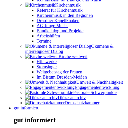
Kirchenmusik
Referat für Kirchenmusik
Kirchenmusik in den Regionen
Dresdner Kapellknaben
AG Junge Musik
Bandkatalog und Projekte
Arbeitshilfen
Termine
Ökumene &
interreligiöser Dialog
Kirche weltweit
Hilfswerke
Sternsinger
Weltgebetstag der Frauen
Im Bistum Dresden-Meißen
Umwelt & Nachhaltigkeit
Engagemententwicklung
Pastorale Schwerpunkte
Diözesanarchiv
Domschatzkammer
gut informiert
gut informiert