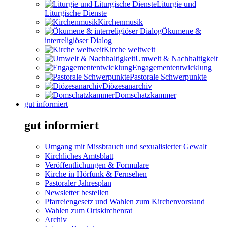
Liturgie und
Liturgische Dienste
Kirchenmusik
Ökumene &
interreligiöser Dialog
Kirche weltweit
Umwelt & Nachhaltigkeit
Engagemententwicklung
Pastorale Schwerpunkte
Diözesanarchiv
Domschatzkammer
gut informiert
gut informiert
Umgang mit Missbrauch und sexualisierter Gewalt
Kirchliches Amtsblatt
Veröffentlichungen & Formulare
Kirche in Hörfunk & Fernsehen
Pastoraler Jahresplan
Newsletter bestellen
Pfarreiengesetz und Wahlen zum Kirchenvorstand
Wahlen zum Ortskirchenrat
Archiv