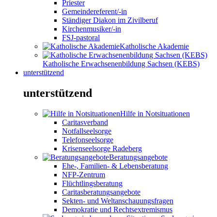
Priester
Gemeindereferent/-in
Ständiger Diakon im Zivilberuf
Kirchenmusiker/-in
FSJ-pastoral
Katholische Akademie
Katholische Erwachsenenbildung Sachsen (KEBS)
unterstützend
unterstützend
Hilfe in Notsituationen
Caritasverband
Notfallseelsorge
Telefonseelsorge
Krisenseelsorge Radeberg
Beratungsangebote
Ehe-, Familien- & Lebensberatung
NFP-Zentrum
Flüchtlingsberatung
Caritasberatungsangebote
Sekten- und Weltanschauungsfragen
Demokratie und Rechtsextremismus