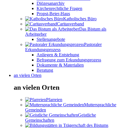
Diözesanarchiv
Kirchenrechtliche Fragen
Propst-Beier-Haus
Katholisches Büro
Caritasverband
Das Bistum als
Arbeitgeber
Stellenangebote
Pastoraler
Erkundungsprozess
Anliegen & Entstehung
Befragung zum Erkundungsprozess
Dokumente & Materialien
Beratung
an vielen Orten
an vielen Orten
Pfarreien
Muttersprachliche
Gemeinden
Geistliche
Gemeinschaften