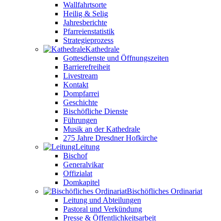
Wallfahrtsorte
Heilig & Selig
Jahresberichte
Pfarreienstatistik
Strategieprozess
Kathedrale
Gottesdienste und Öffnungszeiten
Barrierefreiheit
Livestream
Kontakt
Dompfarrei
Geschichte
Bischöfliche Dienste
Führungen
Musik an der Kathedrale
275 Jahre Dresdner Hofkirche
Leitung
Bischof
Generalvikar
Offizialat
Domkapitel
Bischöfliches Ordinariat
Leitung und Abteilungen
Pastoral und Verkündung
Presse & Öffentlichkeitsarbeit