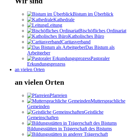
Wir sind
Bistum im Überblick
Kathedrale
Leitung
Bischöfliches Ordinariat
Katholisches Büro
Caritasverband
Das Bistum als
Arbeitgeber
Pastoraler
Erkundungsprozess
an vielen Orten
an vielen Orten
Pfarreien
Muttersprachliche
Gemeinden
Geistliche
Gemeinschaften
Bildungsstätten in Trägerschaft des Bistums