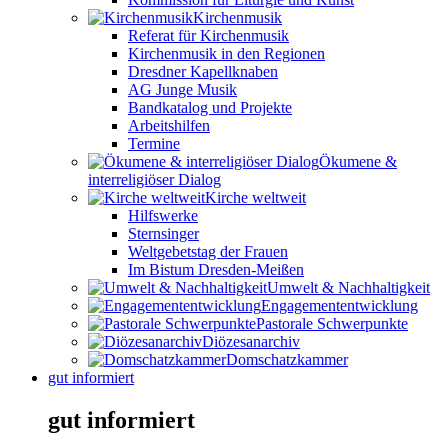
Kirchenmusik
Referat für Kirchenmusik
Kirchenmusik in den Regionen
Dresdner Kapellknaben
AG Junge Musik
Bandkatalog und Projekte
Arbeitshilfen
Termine
Ökumene &
interreligiöser Dialog
Kirche weltweit
Hilfswerke
Sternsinger
Weltgebetstag der Frauen
Im Bistum Dresden-Meißen
Umwelt & Nachhaltigkeit
Engagemententwicklung
Pastorale Schwerpunkte
Diözesanarchiv
Domschatzkammer
gut informiert
gut informiert