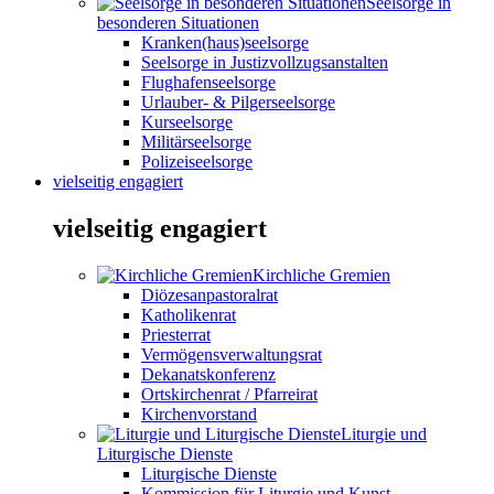
Seelsorge in
besonderen Situationen
Kranken(haus)seelsorge
Seelsorge in Justizvollzugsanstalten
Flughafenseelsorge
Urlauber- & Pilgerseelsorge
Kurseelsorge
Militärseelsorge
Polizeiseelsorge
vielseitig engagiert
vielseitig engagiert
Kirchliche Gremien
Diözesanpastoralrat
Katholikenrat
Priesterrat
Vermögensverwaltungsrat
Dekanatskonferenz
Ortskirchenrat / Pfarreirat
Kirchenvorstand
Liturgie und
Liturgische Dienste
Liturgische Dienste
Kommission für Liturgie und Kunst