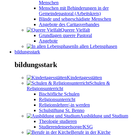
Menschen
Menschen mit Behinderungen in der
Gemeindepastoral (Arbeitskreis)
Blinde und sehgeschädigte Menschen
Angebote des Caritasverbandes
Queere Vielfalt
Grundlagen queere Pastoral
Angebote
In allen Lebensphasen
bildungsstark
bildungsstark
Kindertagesstätten
Schulen &
Religionsunterricht
Bischöfliche Schulen
Religionsunterricht
Religionslehrer/-in werden
Schulstiftung St. Benno
Ausbildung und Studium
Theologie studieren
Studierendenseelsorge/KSG
Berufe in der Kirche