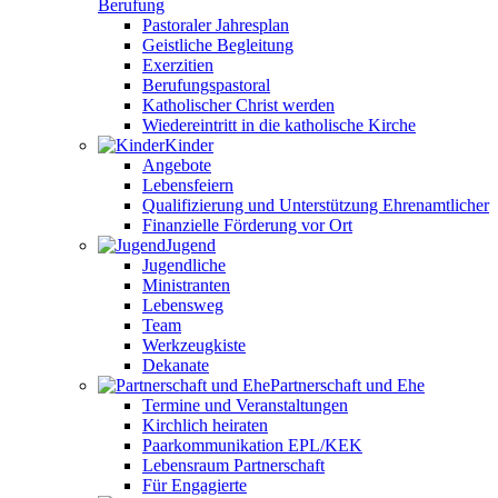
Berufung
Pastoraler Jahresplan
Geistliche Begleitung
Exerzitien
Berufungspastoral
Katholischer Christ werden
Wiedereintritt in die katholische Kirche
Kinder
Angebote
Lebensfeiern
Qualifizierung und Unterstützung Ehrenamtlicher
Finanzielle Förderung vor Ort
Jugend
Jugendliche
Ministranten
Lebensweg
Team
Werkzeugkiste
Dekanate
Partnerschaft und Ehe
Termine und Veranstaltungen
Kirchlich heiraten
Paarkommunikation EPL/KEK
Lebensraum Partnerschaft
Für Engagierte